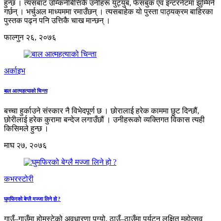
हुन्छ । त्यसबाट उम्किनेबित्तिकै उनीहरू युट्युब, फेसबुक एवं इन्टरनेटमा झुम्मिने
गर्छन् । भर्चुअल माध्यममा रमाउँछन् । त्यसबाहेक यो पुस्ता पाठ्यक्रम बाहिरका
पुस्तक पढ्न पनि उत्तिकै चाख मान्छन् ।
फाल्गुन २६, २०७६
अर्काइभ
बाल आत्महत्याको चिन्ता
बच्चा हुर्काउने संस्कार नै विभेदपूर्ण छ । छोरालाई हरेक काममा छुट दिन्छौं,
छोरीलाई हरेक कुरामा बन्देज लगाउँछौं । उनीहरूको व्यक्तिगत विकास त्यही
किसिमले हुन्छ ।
माघ २७, २०७६
कभरस्टोरी
घुमफिरको बेग्लै मज्जा लिने हो ?
गाउँ–गाउँमा होमस्टेको अवधारणा पुग्यो, ठाउँ–ठाउँमा पर्यटन लक्षित महोत्सव