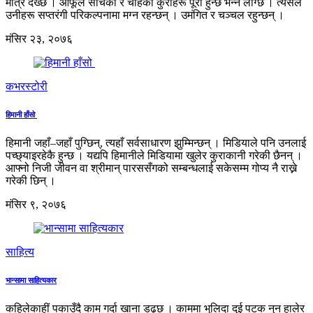
मात्र देख्छ । आफूले सोचेका र चाहेका कुराहरू पूरा हुन्छ भन्ने लाग्छ । त्यसैले
उनीहरू सप्तरंगी परिकल्पनामा मग्न रहन्छन् । उमंगित र चञ्चल रहुन्छन् ।
मंसिर २३, २०७६
कभरस्टोरी
हिमानी हाँसो
हिमानी जहाँ–जहाँ पुग्छिन्, त्यहाँ सर्वसाधारण झुम्मिन्छन् । मिडियाले पनि उनलाई
पच्छ्याइरहेकै हुन्छ । यद्यपि हिमानीले मिडियामा खुलेर कुराकानी गरेकी छैनन् ।
आफ्नो निजी जीवन वा श्रीमान् पारससँगको सम्बन्धलाई सकेसम्म गोप्य नै राख्ने
गरेकी छिन् ।
मंसिर ९, २०७६
साहित्य
भान्सामा साहित्यकार
कहिलेकाहीं पकाउँदै काम गर्दा खाना डढ्छ । काममा भुलिदा दुई पटक नुन हालेर