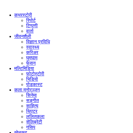
कभरस्टोरी
रिपोर्ट
टिप्पणी
वार्ता
जीवनशैली
विज्ञान प्रविधि
स्वास्थ्य
करिअर
घुमघाम
फेसन
मल्टिमिडिया
फोटोस्टोरी
भिडियो
पोडकास्ट
कला मनोरञ्जन
सिनेमा
सङ्गीत
साहित्य
थिएटर
ललितकला
सेलिब्रेटी
गसिप
खेलकुद