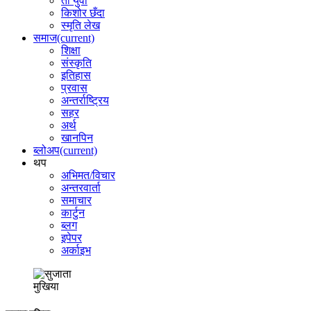
ती युवा
किशोर छँदा
स्मृति लेख
समाज
(current)
शिक्षा
संस्कृति
इतिहास
प्रवास
अन्तर्राष्ट्रिय
सहर
अर्थ
खानपिन
ब्लोअप
(current)
थप
अभिमत/विचार
अन्तरवार्ता
समाचार
कार्टुन
ब्लग
इपेपर
अर्काइभ