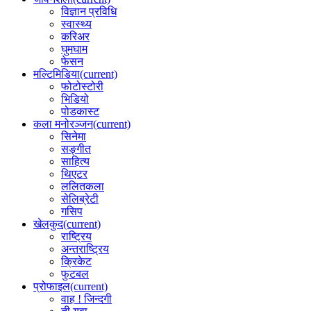
विज्ञान प्रविधि
स्वास्थ्य
करिअर
घुमघाम
फेसन
मल्टिमिडिया
(current)
फोटोस्टोरी
भिडियो
पोडकास्ट
कला मनोरञ्जन
(current)
सिनेमा
सङ्गीत
साहित्य
थिएटर
ललितकला
सेलिब्रेटी
गसिप
खेलकुद
(current)
राष्ट्रिय
अन्तराष्ट्रिय
क्रिकेट
फुटबल
प्रोफाइल
(current)
वाह ! जिन्दगी