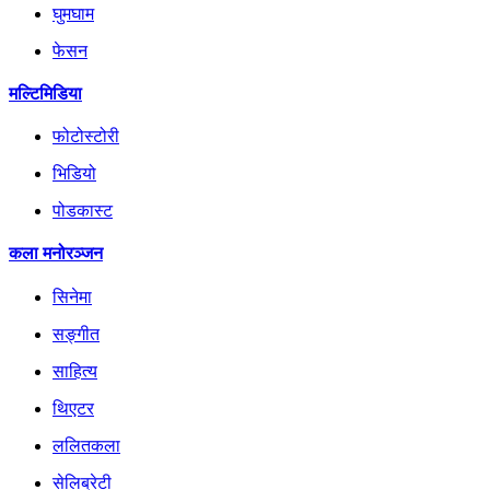
घुमघाम
फेसन
मल्टिमिडिया
फोटोस्टोरी
भिडियो
पोडकास्ट
कला मनोरञ्जन
सिनेमा
सङ्गीत
साहित्य
थिएटर
ललितकला
सेलिब्रेटी