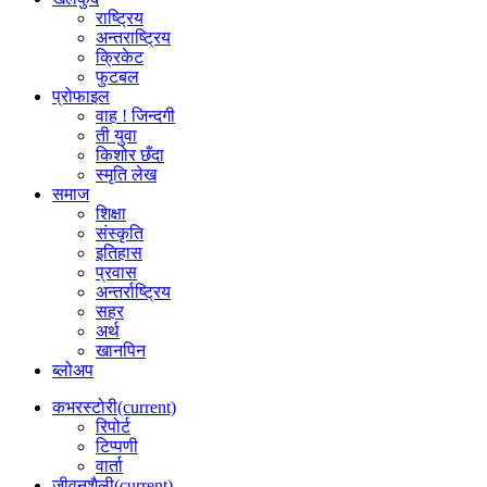
राष्ट्रिय
अन्तराष्ट्रिय
क्रिकेट
फुटबल
प्रोफाइल
वाह ! जिन्दगी
ती युवा
किशोर छँदा
स्मृति लेख
समाज
शिक्षा
संस्कृति
इतिहास
प्रवास
अन्तर्राष्ट्रिय
सहर
अर्थ
खानपिन
ब्लोअप
कभरस्टोरी
(current)
रिपोर्ट
टिप्पणी
वार्ता
जीवनशैली
(current)