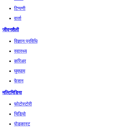
टिप्पणी
वार्ता
जीवनशैली
विज्ञान प्रविधि
स्वास्थ्य
करिअर
घुमघाम
फेसन
मल्टिमिडिया
फोटोस्टोरी
भिडियो
पोडकास्ट