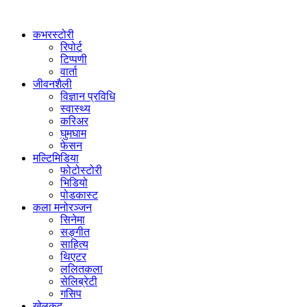
कभरस्टोरी
रिपोर्ट
टिप्पणी
वार्ता
जीवनशैली
विज्ञान प्रविधि
स्वास्थ्य
करिअर
घुमघाम
फेसन
मल्टिमिडिया
फोटोस्टोरी
भिडियो
पोडकास्ट
कला मनोरञ्जन
सिनेमा
सङ्गीत
साहित्य
थिएटर
ललितकला
सेलिब्रेटी
गसिप
खेलकुद