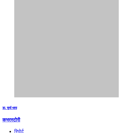
डा. सूर्या थापा
कभरस्टोरी
रिपोर्ट