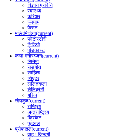
विज्ञान प्रविधि
स्वास्थ्य
करिअर
घुमघाम
फेसन
मल्टिमिडिया
(current)
फोटोस्टोरी
भिडियो
पोडकास्ट
कला मनोरञ्जन
(current)
सिनेमा
सङ्गीत
साहित्य
थिएटर
ललितकला
सेलिब्रेटी
गसिप
खेलकुद
(current)
राष्ट्रिय
अन्तराष्ट्रिय
क्रिकेट
फुटबल
प्रोफाइल
(current)
वाह ! जिन्दगी