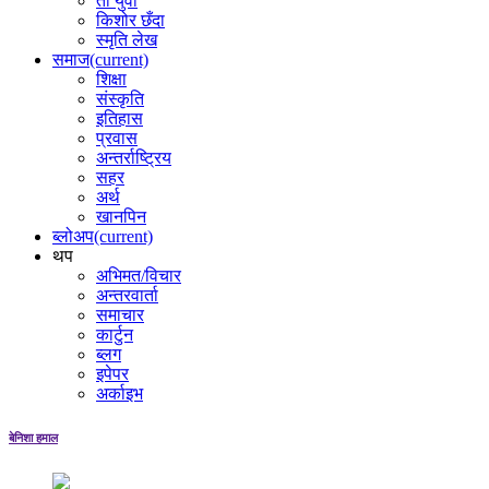
ती युवा
किशोर छँदा
स्मृति लेख
समाज
(current)
शिक्षा
संस्कृति
इतिहास
प्रवास
अन्तर्राष्ट्रिय
सहर
अर्थ
खानपिन
ब्लोअप
(current)
थप
अभिमत/विचार
अन्तरवार्ता
समाचार
कार्टुन
ब्लग
इपेपर
अर्काइभ
बेनिशा हमाल