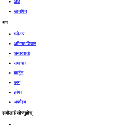
अर्थ
खानपिन
थप
ब्लोअप
अभिमत/विचार
अन्तरवार्ता
समाचार
कार्टुन
ब्लग
इपेपर
अर्काइभ
हामीलाई खोज्नुहोस्