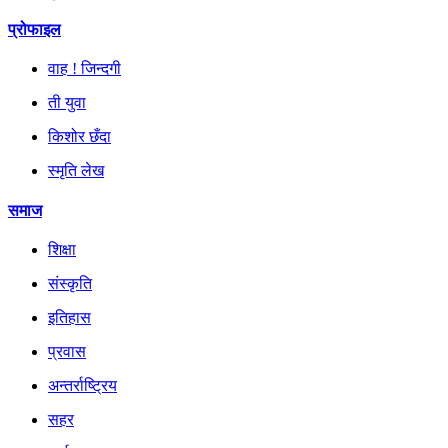
प्रोफाइल
वाह ! जिन्दगी
ती युवा
किशोर छँदा
स्मृति लेख
समाज
शिक्षा
संस्कृति
इतिहास
प्रवास
अन्तर्राष्ट्रिय
सहर