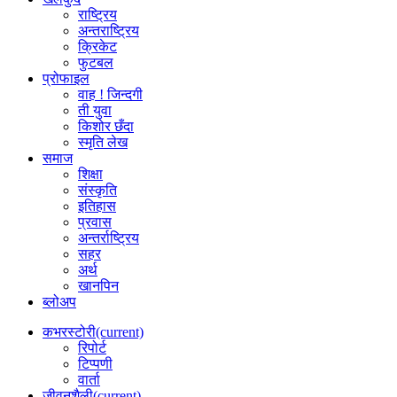
राष्ट्रिय
अन्तराष्ट्रिय
क्रिकेट
फुटबल
प्रोफाइल
वाह ! जिन्दगी
ती युवा
किशोर छँदा
स्मृति लेख
समाज
शिक्षा
संस्कृति
इतिहास
प्रवास
अन्तर्राष्ट्रिय
सहर
अर्थ
खानपिन
ब्लोअप
कभरस्टोरी
(current)
रिपोर्ट
टिप्पणी
वार्ता
जीवनशैली
(current)