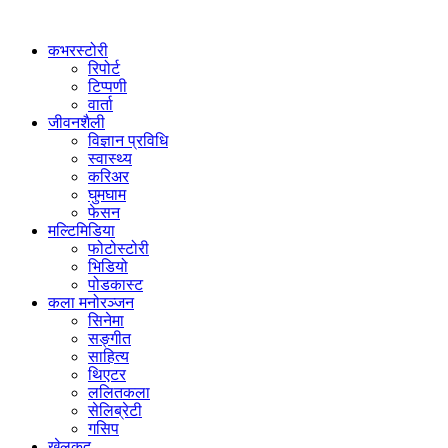
कभरस्टोरी
रिपोर्ट
टिप्पणी
वार्ता
जीवनशैली
विज्ञान प्रविधि
स्वास्थ्य
करिअर
घुमघाम
फेसन
मल्टिमिडिया
फोटोस्टोरी
भिडियो
पोडकास्ट
कला मनोरञ्जन
सिनेमा
सङ्गीत
साहित्य
थिएटर
ललितकला
सेलिब्रेटी
गसिप
खेलकुद