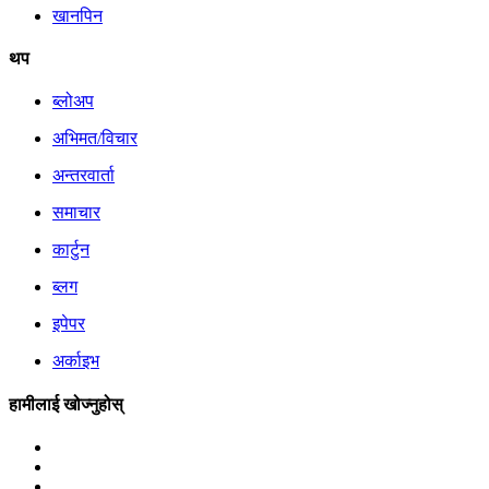
खानपिन
थप
ब्लोअप
अभिमत/विचार
अन्तरवार्ता
समाचार
कार्टुन
ब्लग
इपेपर
अर्काइभ
हामीलाई खोज्नुहोस्