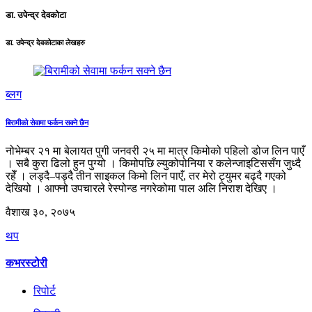
डा. उपेन्द्र देवकोटा
डा. उपेन्द्र देवकोटाका लेखहरु
ब्लग
बिरामीको सेवामा फर्कन सक्ने छैन
नोभेम्बर २१ मा बेलायत पुगी जनवरी २५ मा मात्र किमोको पहिलो डोज लिन पाएँ
। सबै कुरा ढिलो हुन पुग्यो । किमोपछि ल्युकोपोनिया र कलेन्जाइटिससँग जुध्दै
रहेँ । लड्दै–पड्दै तीन साइकल किमो लिन पाएँ, तर मेरो ट्युमर बढ्दै गएको
देखियो । आफ्नो उपचारले रेस्पोन्ड नगरेकोमा पाल अलि निराश देखिए ।
वैशाख ३०, २०७५
थप
कभरस्टोरी
रिपोर्ट