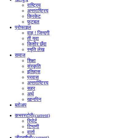
राष्ट्रिय
अन्तराष्ट्रिय
क्रिकेट
फुटबल
प्रोफाइल
वाह ! जिन्दगी
ती युवा
किशोर छँदा
स्मृति लेख
समाज
शिक्षा
संस्कृति
इतिहास
प्रवास
अन्तर्राष्ट्रिय
सहर
अर्थ
खानपिन
ब्लोअप
कभरस्टोरी
(current)
रिपोर्ट
टिप्पणी
वार्ता
जीवनशैली
(current)