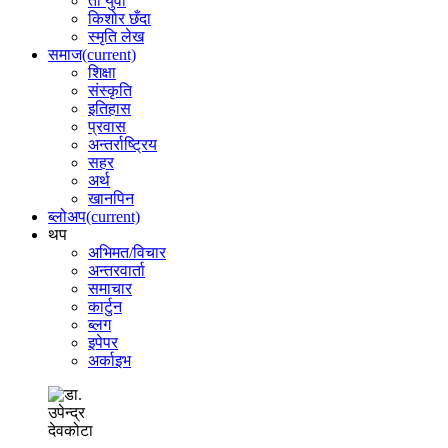
ती युवा
किशोर छँदा
स्मृति लेख
समाज
(current)
शिक्षा
संस्कृति
इतिहास
प्रवास
अन्तर्राष्ट्रिय
सहर
अर्थ
खानपिन
ब्लोअप
(current)
थप
अभिमत/विचार
अन्तरवार्ता
समाचार
कार्टुन
ब्लग
इपेपर
अर्काइभ