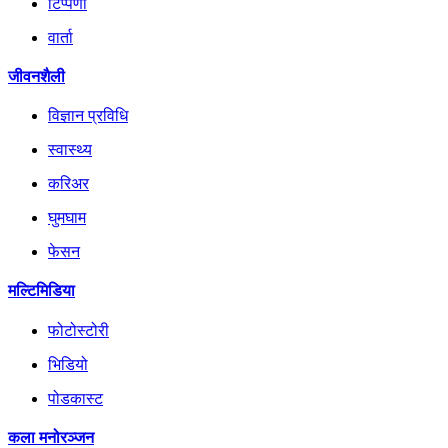
टिप्पणी
वार्ता
जीवनशैली
विज्ञान प्रविधि
स्वास्थ्य
करिअर
घुमघाम
फेसन
मल्टिमिडिया
फोटोस्टोरी
भिडियो
पोडकास्ट
कला मनोरञ्जन