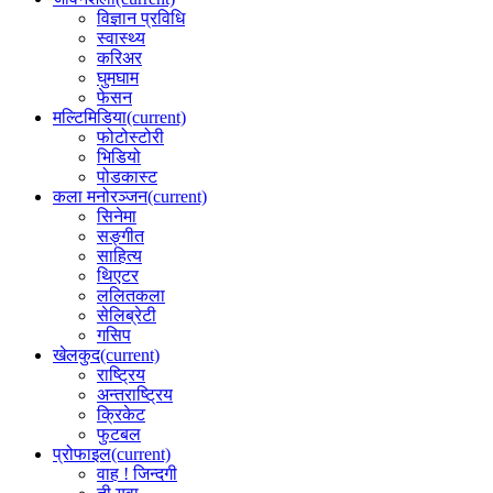
विज्ञान प्रविधि
स्वास्थ्य
करिअर
घुमघाम
फेसन
मल्टिमिडिया
(current)
फोटोस्टोरी
भिडियो
पोडकास्ट
कला मनोरञ्जन
(current)
सिनेमा
सङ्गीत
साहित्य
थिएटर
ललितकला
सेलिब्रेटी
गसिप
खेलकुद
(current)
राष्ट्रिय
अन्तराष्ट्रिय
क्रिकेट
फुटबल
प्रोफाइल
(current)
वाह ! जिन्दगी