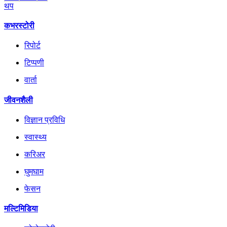
थप
कभरस्टोरी
रिपोर्ट
टिप्पणी
वार्ता
जीवनशैली
विज्ञान प्रविधि
स्वास्थ्य
करिअर
घुमघाम
फेसन
मल्टिमिडिया