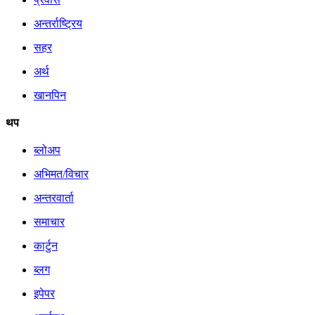
अन्तर्राष्ट्रिय
सहर
अर्थ
खानपिन
थप
ब्लोअप
अभिमत/विचार
अन्तरवार्ता
समाचार
कार्टुन
ब्लग
इपेपर