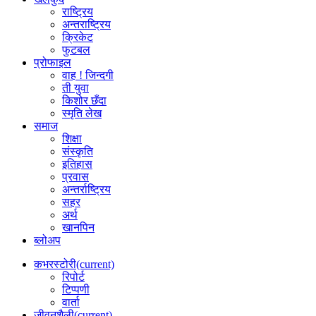
राष्ट्रिय
अन्तराष्ट्रिय
क्रिकेट
फुटबल
प्रोफाइल
वाह ! जिन्दगी
ती युवा
किशोर छँदा
स्मृति लेख
समाज
शिक्षा
संस्कृति
इतिहास
प्रवास
अन्तर्राष्ट्रिय
सहर
अर्थ
खानपिन
ब्लोअप
कभरस्टोरी
(current)
रिपोर्ट
टिप्पणी
वार्ता
जीवनशैली
(current)