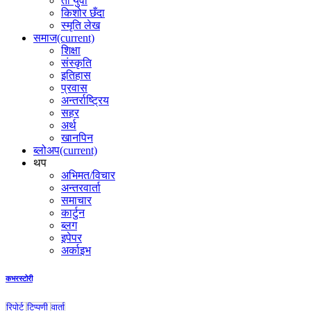
ती युवा
किशोर छँदा
स्मृति लेख
समाज
(current)
शिक्षा
संस्कृति
इतिहास
प्रवास
अन्तर्राष्ट्रिय
सहर
अर्थ
खानपिन
ब्लोअप
(current)
थप
अभिमत/विचार
अन्तरवार्ता
समाचार
कार्टुन
ब्लग
इपेपर
अर्काइभ
कभरस्टोरी
रिपोर्ट
टिप्पणी
वार्ता