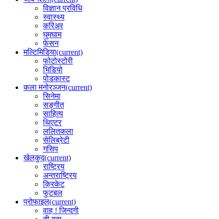
विज्ञान प्रविधि
स्वास्थ्य
करिअर
घुमघाम
फेसन
मल्टिमिडिया
(current)
फोटोस्टोरी
भिडियो
पोडकास्ट
कला मनोरञ्जन
(current)
सिनेमा
सङ्गीत
साहित्य
थिएटर
ललितकला
सेलिब्रेटी
गसिप
खेलकुद
(current)
राष्ट्रिय
अन्तराष्ट्रिय
क्रिकेट
फुटबल
प्रोफाइल
(current)
वाह ! जिन्दगी