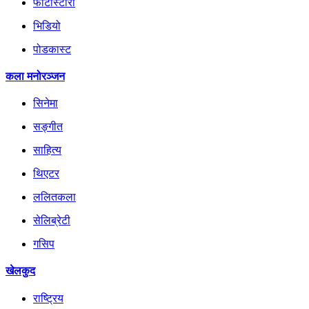
फोटोस्टोरी
भिडियो
पोडकास्ट
कला मनोरञ्जन
सिनेमा
सङ्गीत
साहित्य
थिएटर
ललितकला
सेलिब्रेटी
गसिप
खेलकुद
राष्ट्रिय