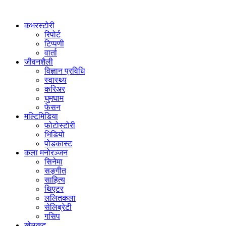
कभरस्टोरी
रिपोर्ट
टिप्पणी
वार्ता
जीवनशैली
विज्ञान प्रविधि
स्वास्थ्य
करिअर
घुमघाम
फेसन
मल्टिमिडिया
फोटोस्टोरी
भिडियो
पोडकास्ट
कला मनोरञ्जन
सिनेमा
सङ्गीत
साहित्य
थिएटर
ललितकला
सेलिब्रेटी
गसिप
खेलकुद