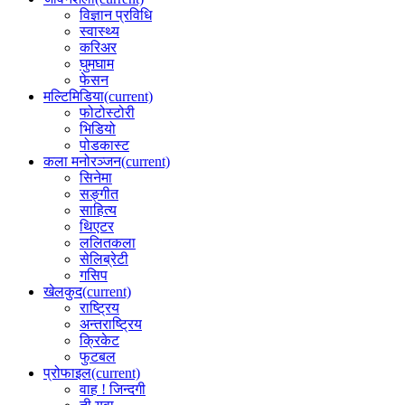
विज्ञान प्रविधि
स्वास्थ्य
करिअर
घुमघाम
फेसन
मल्टिमिडिया
(current)
फोटोस्टोरी
भिडियो
पोडकास्ट
कला मनोरञ्जन
(current)
सिनेमा
सङ्गीत
साहित्य
थिएटर
ललितकला
सेलिब्रेटी
गसिप
खेलकुद
(current)
राष्ट्रिय
अन्तराष्ट्रिय
क्रिकेट
फुटबल
प्रोफाइल
(current)
वाह ! जिन्दगी