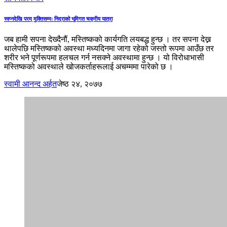
स्वप्नदेखि परम् मुक्तिसम्मः निद्राको भूमिगत चक्रीय यात्रा
जब हामी सपना देख्दैनौं, मस्तिष्कको कार्यगति लयबद्ध हुन्छ । तर सपना देख्न
थालेपछि मस्तिष्कको अवस्था मध्यदिनमा जागा रहेको जस्तो रूपमा आउँछ तर
शरीर भने पूर्णरूपमा हलचल गर्न नसक्ने अवस्थामा हुन्छ । यो विरोधाभासी
मस्तिष्कको अवस्थाले खोजकर्ताहरूलाई अचम्ममा पारेको छ ।
स्वामी आनन्द अर्हत
जेष्ठ २४, २०७७