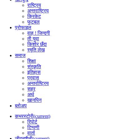
राष्ट्रिय
अन्तराष्ट्रिय
क्रिकेट
फुटबल
प्रोफाइल
वाह ! जिन्दगी
ती युवा
किशोर छँदा
स्मृति लेख
समाज
शिक्षा
संस्कृति
इतिहास
प्रवास
अन्तर्राष्ट्रिय
सहर
अर्थ
खानपिन
ब्लोअप
कभरस्टोरी
(current)
रिपोर्ट
टिप्पणी
वार्ता
जीवनशैली
(current)