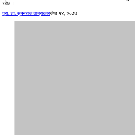
रहेछ ।
प्रा. डा. सुमनराज ताम्राकार
जेष्ठ १४, २०७७