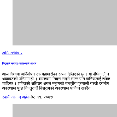
अभिमत/विचार
निद्राको समादरः स्वास्थ्यको आधार
आज विश्वमा अनिँदोपन एक महामारीका रूपमा देखिएको छ । यो दीर्घकालीन
थकावटको परिणाम हो । वास्तवमा निद्रा राम्रो लाग्न पनि मानिसलाई शक्ति
चाहिन्छ । शक्तिको अतिशय क्षयले मनुष्यको तन्त्रीय प्रणाली यस्तो दयनीय
अवस्थामा पुग्छ कि तुरुन्तै विश्रामको अवस्थामा फर्किन सक्दैन ।
स्वामी आनन्द अर्हत
जेष्ठ ११, २०७७