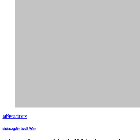
अभिमत/विचार
कोरोना–घुम्तीमा नेपाली सिनेमा