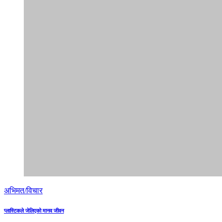
अभिमत/विचार
प्लास्टिकले जेलिएको मानव जीवन