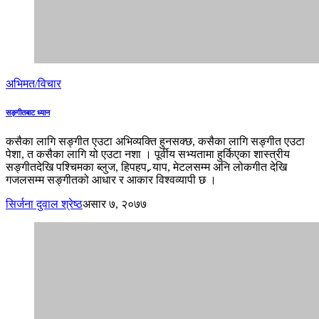
अभिमत/विचार
सङ्गीतबाट ध्यान
कसैका लागि सङ्गीत एउटा अभिव्यक्ति हुनसक्छ, कसैका लागि सङ्गीत एउटा
पेशा, त कसैका लागि यो एउटा नशा । पूर्वीय सभ्यतामा हुर्किएका शास्त्रीय
सङ्गीतदेखि पश्चिमका ब्लुज, हिपहप, र्‍याप, मेटलसम्म अनि लोकगीत देखि
गजलसम्म सङ्गीतको आधार र आकार विश्वव्यापी छ ।
सिर्जना दुवाल श्रेष्ठ
असार ७, २०७७