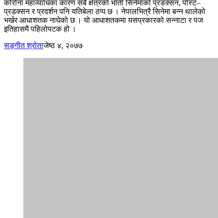
कोरोना महाव्याधिका कारण सबै क्षेत्रको भाँती सिनेमाको प्रडक्सन, पोस्ट–
प्रडक्सन र प्रदर्शन पनि यतिबेला ठप्प छ । नेपालभित्रै सिनेमा बन्न थालेको
भर्खर आधाशतक नाघेको छ । यो आधाशतकमा यसप्रकारको सन्नाटा र पज
इतिहासमै पहिलोपटक हो ।
सङ्गीत श्रोता
जेष्ठ ४, २०७७