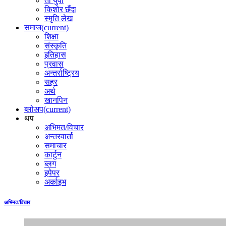
ती युवा
किशोर छँदा
स्मृति लेख
समाज
(current)
शिक्षा
संस्कृति
इतिहास
प्रवास
अन्तर्राष्ट्रिय
सहर
अर्थ
खानपिन
ब्लोअप
(current)
थप
अभिमत/विचार
अन्तरवार्ता
समाचार
कार्टुन
ब्लग
इपेपर
अर्काइभ
अभिमत/विचार