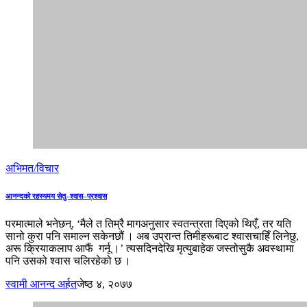
अभिमत/विचार
आनन्दको रहस्यमय सेतु–श्वास–प्रश्वास
परमात्माले भनेछन्, ‘मैले त तिम्रै मागअनुसार स्वतन्त्रता दिएको थिएँ, तर यति
सानो कुरा पनि समाल्न सकेनछौं । अब उप्रान्त तिमीहरूबाट श्वासचाहिँ लिनेछु,
अरू क्रियाकलाप आफैं गर्नू ।’ त्यसदिनदेखि मृत्युबाहेक जस्तोसुकै अवस्थामा
पनि उसको श्वास चलिरहेको छ ।
स्वामी आनन्द अर्हत
जेष्ठ ४, २०७७