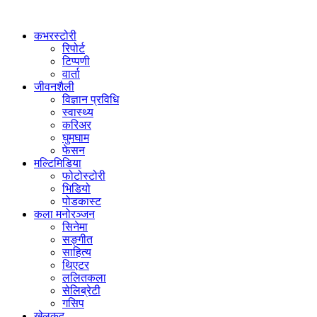
कभरस्टोरी
रिपोर्ट
टिप्पणी
वार्ता
जीवनशैली
विज्ञान प्रविधि
स्वास्थ्य
करिअर
घुमघाम
फेसन
मल्टिमिडिया
फोटोस्टोरी
भिडियो
पोडकास्ट
कला मनोरञ्जन
सिनेमा
सङ्गीत
साहित्य
थिएटर
ललितकला
सेलिब्रेटी
गसिप
खेलकुद