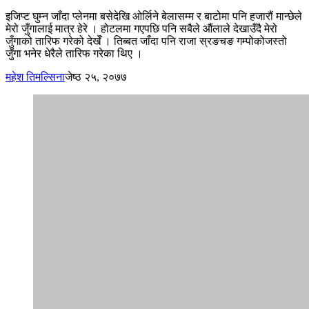
इजिप्ट घुम्न जाँदा प्लेनमा बसेदेखि ओर्लिने बेलासम्म र बाटोमा पनि हजारौं मान्छेले
मेरो जुँगालाई मात्र हेरे । होटलमा गएपछि पनि सबैले औंलाले देखाउँदै मेरो
जुँगाको तारिफ गरेको देखेँ । तिब्बत जाँदा पनि राजा स्रङचङ गम्पोकोजस्तो
जुँगा भनेर धेरैले तारिफ गरेका थिए ।
महेश तिमल्सिना
जेष्ठ २५, २०७७