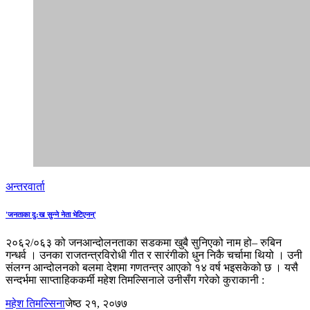
अन्तरवार्ता
'जनताका दु:ख सुन्ने नेता भेटिएनन्'
२०६२/०६३ को जनआन्दोलनताका सडकमा खुबै सुनिएको नाम हो– रुबिन
गन्धर्व । उनका राजतन्त्रविरोधी गीत र सारंगीको धुन निकै चर्चामा थियो । उनी
संलग्न आन्दोलनको बलमा देशमा गणतन्त्र आएको १४ वर्ष भइसकेको छ । यसै
सन्दर्भमा साप्ताहिककर्मी महेश तिमल्सिनाले उनीसँग गरेको कुराकानी :
महेश तिमल्सिना
जेष्ठ २१, २०७७