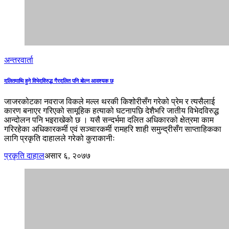
अन्तरवार्ता
दलितमाथि हुने विभेदविरुद्ध गैरदलित पनि बोल्न आवश्यक छ
जाजरकोटका नवराज विकले मल्ल थरकी किशोरीसँग गरेको प्रेम र त्यसैलाई
कारण बनाएर गरिएको सामूहिक हत्याको घटनापछि देशैभरि जातीय विभेदविरुद्ध
आन्दोलन पनि भइराखेको छ । यसै सन्दर्भमा दलित अधिकारको क्षेत्रमा काम
गरिरहेका अधिकारकर्मी एवं सञ्चारकर्मी रामहरि शाही समुन्द्रीसँग साप्ताहिकका
लागि प्रकृति दाहालले गरेको कुराकानीः
प्रकृति दाहाल
असार ६, २०७७