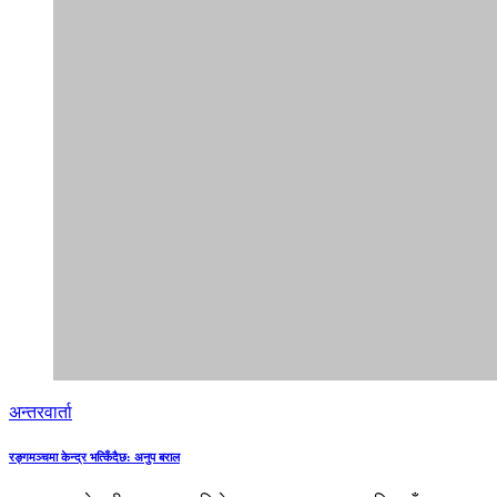
अन्तरवार्ता
रङ्गमञ्चमा केन्द्र भत्किँदैछ: अनुप बराल