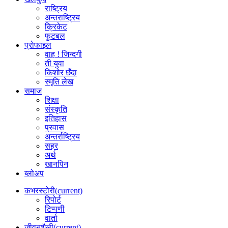
राष्ट्रिय
अन्तराष्ट्रिय
क्रिकेट
फुटबल
प्रोफाइल
वाह ! जिन्दगी
ती युवा
किशोर छँदा
स्मृति लेख
समाज
शिक्षा
संस्कृति
इतिहास
प्रवास
अन्तर्राष्ट्रिय
सहर
अर्थ
खानपिन
ब्लोअप
कभरस्टोरी
(current)
रिपोर्ट
टिप्पणी
वार्ता
जीवनशैली
(current)