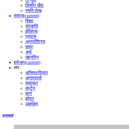
ती युवा
किशोर छँदा
स्मृति लेख
समाज
(current)
शिक्षा
संस्कृति
इतिहास
प्रवास
अन्तर्राष्ट्रिय
सहर
अर्थ
खानपिन
ब्लोअप
(current)
थप
अभिमत/विचार
अन्तरवार्ता
समाचार
कार्टुन
ब्लग
इपेपर
अर्काइभ
अन्तरवार्ता