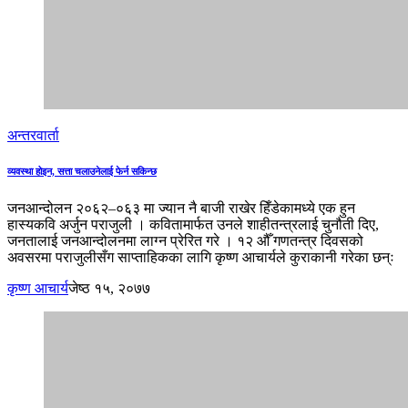
अन्तरवार्ता
व्यवस्था होइन, सत्ता चलाउनेलाई फेर्न सकिन्छ
जनआन्दोलन २०६२–०६३ मा ज्यान नै बाजी राखेर हिँडेकामध्ये एक हुन
हास्यकवि अर्जुन पराजुली । कवितामार्फत उनले शाहीतन्त्रलाई चुनौती दिए,
जनतालाई जनआन्दोलनमा लाग्न प्रेरित गरे । १२ औँ गणतन्त्र दिवसको
अवसरमा पराजुलीसँग साप्ताहिकका लागि कृष्ण आचार्यले कुराकानी गरेका छन्ः
कृष्ण आचार्य
जेष्ठ १५, २०७७