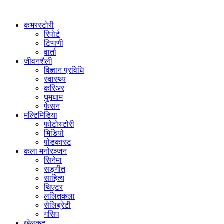
कभरस्टोरी
रिपोर्ट
टिप्पणी
वार्ता
जीवनशैली
विज्ञान प्रविधि
स्वास्थ्य
करिअर
घुमघाम
फेसन
मल्टिमिडिया
फोटोस्टोरी
भिडियो
पोडकास्ट
कला मनोरञ्जन
सिनेमा
सङ्गीत
साहित्य
थिएटर
ललितकला
सेलिब्रेटी
गसिप
खेलकुद