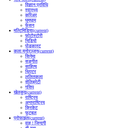
विज्ञान प्रविधि
स्वास्थ्य
करिअर
घुमघाम
फेसन
मल्टिमिडिया
(current)
फोटोस्टोरी
भिडियो
पोडकास्ट
कला मनोरञ्जन
(current)
सिनेमा
सङ्गीत
साहित्य
थिएटर
ललितकला
सेलिब्रेटी
गसिप
खेलकुद
(current)
राष्ट्रिय
अन्तराष्ट्रिय
क्रिकेट
फुटबल
प्रोफाइल
(current)
वाह ! जिन्दगी