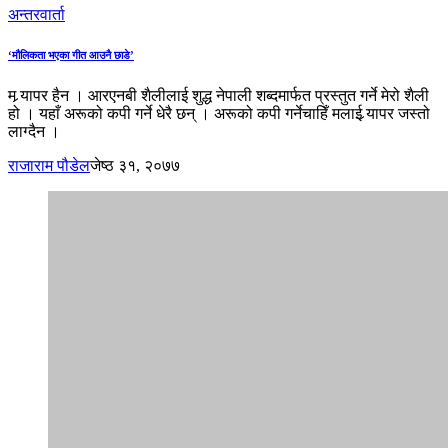
अन्तरवार्ता
‘मौलिकता भएका गीत आउनै छाडे’
म र्‍यापर हैन । आरएनबी शैलीलाई शुद्ध नेपाली शब्दमार्फत प्रस्तुत गर्ने मेरो शैली
हो । यहाँ अरूको कपी गर्ने धेरै छन् । अरूको कपी गर्नेचाहिँ मलाई र्‍यापर जस्तो
लाग्दैन ।
राजाराम पौडेल
जेष्ठ ३१, २०७७