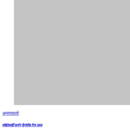
अन्तरवार्ता
कहिलेकाहीँ आफ्नै जुँगादेखि रिस उठ्छ