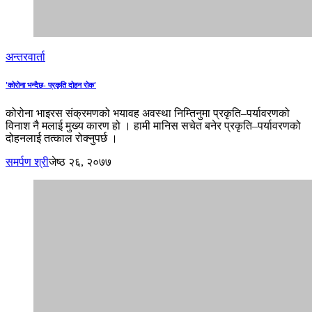
अन्तरवार्ता
'कोरोना भन्दैछ- प्रकृति दोहन रोक'
कोरोना भाइरस संक्रमणको भयावह अवस्था निम्तिनुमा प्रकृति–पर्यावरणको
विनाश नै मलाई मुख्य कारण हो । हामी मानिस सचेत बनेर प्रकृति–पर्यावरणको
दोहनलाई तत्काल रोक्नुपर्छ ।
समर्पण श्री
जेष्ठ २६, २०७७