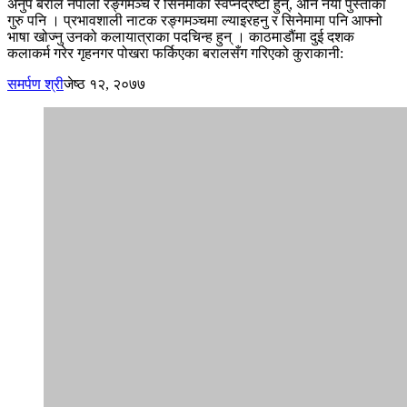
अनुप बराल नेपाली रङ्गमञ्च र सिनेमाका स्वप्नद्रष्टा हुन्, अनि नयाँ पुस्ताका
गुरु पनि । प्रभावशाली नाटक रङ्गमञ्चमा ल्याइरहनु र सिनेमामा पनि आफ्नो
भाषा खोज्नु उनको कलायात्राका पदचिन्ह हुन् । काठमाडौंमा दुई दशक
कलाकर्म गरेर गृहनगर पोखरा फर्किएका बरालसँग गरिएको कुराकानी:
समर्पण श्री
जेष्ठ १२, २०७७