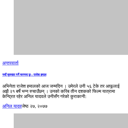
अन्तरवार्ता
नयाँ सुरुवात गर्ने चरणमा छु : राजेश हमाल
अभिनेता राजेश हमालको आज जन्मदिन । उमेरले उनी ५६ टेके तर आफूलाई
अझै २१ बर्षे भन्न रुचाउँछन् । उनको करिब तीन दशकको फिल्म यात्रामा
केन्द्रित रहेर अनिल यादवले उनीसँग गरेको कुराकानी:
अनिल यादव
जेष्ठ २७, २०७७