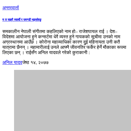
अन्तरवार्ता
म त साह्रै स्वार्थी र घमण्डी भइसकेछु
समकालीन नेपाली संगीतमा कहलिएको नाम हो– राजेशपायल राई । देश–
विदेशमा आयोजना हुने कन्सर्टमा धेरै व्यस्त हुने गायकको सूचीमा उनको नाम
अग्रस्थानमा आउँछ । कोरोना महाव्याधिका कारण दुुई महिनायता उनी कतै
यात्रामा छैनन् । महामारीलाई उनले आफ्नै जीवनतिर फर्केर हेर्ने मौकाका रूपमा
लिएका छन् । राईसँग अनिल यादवले गरेको कुराकानी :
अनिल यादव
जेष्ठ १४, २०७७