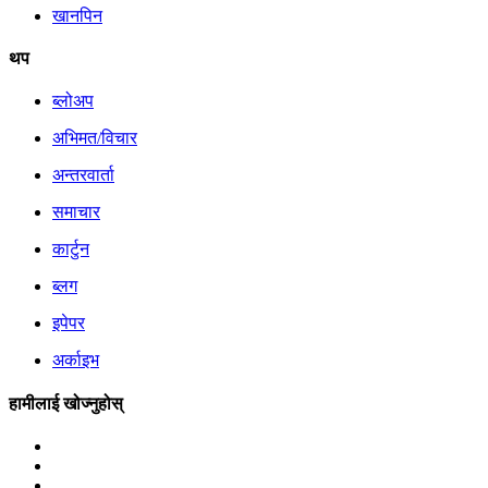
खानपिन
थप
ब्लोअप
अभिमत/विचार
अन्तरवार्ता
समाचार
कार्टुन
ब्लग
इपेपर
अर्काइभ
हामीलाई खोज्नुहोस्