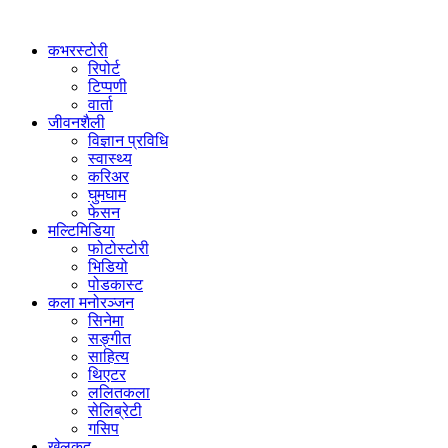
कभरस्टोरी
रिपोर्ट
टिप्पणी
वार्ता
जीवनशैली
विज्ञान प्रविधि
स्वास्थ्य
करिअर
घुमघाम
फेसन
मल्टिमिडिया
फोटोस्टोरी
भिडियो
पोडकास्ट
कला मनोरञ्जन
सिनेमा
सङ्गीत
साहित्य
थिएटर
ललितकला
सेलिब्रेटी
गसिप
खेलकुद