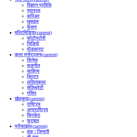
विज्ञान प्रविधि
स्वास्थ्य
करिअर
घुमघाम
फेसन
मल्टिमिडिया
(current)
फोटोस्टोरी
भिडियो
पोडकास्ट
कला मनोरञ्जन
(current)
सिनेमा
सङ्गीत
साहित्य
थिएटर
ललितकला
सेलिब्रेटी
गसिप
खेलकुद
(current)
राष्ट्रिय
अन्तराष्ट्रिय
क्रिकेट
फुटबल
प्रोफाइल
(current)
वाह ! जिन्दगी