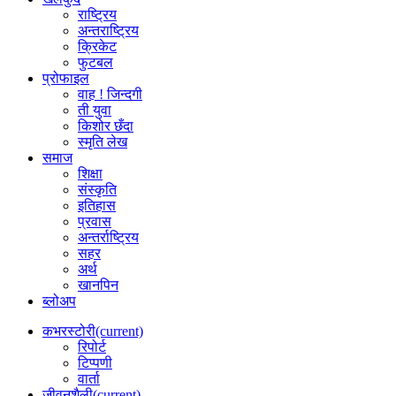
राष्ट्रिय
अन्तराष्ट्रिय
क्रिकेट
फुटबल
प्रोफाइल
वाह ! जिन्दगी
ती युवा
किशोर छँदा
स्मृति लेख
समाज
शिक्षा
संस्कृति
इतिहास
प्रवास
अन्तर्राष्ट्रिय
सहर
अर्थ
खानपिन
ब्लोअप
कभरस्टोरी
(current)
रिपोर्ट
टिप्पणी
वार्ता
जीवनशैली
(current)