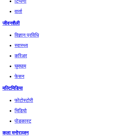
टिप्पणी
वार्ता
जीवनशैली
विज्ञान प्रविधि
स्वास्थ्य
करिअर
घुमघाम
फेसन
मल्टिमिडिया
फोटोस्टोरी
भिडियो
पोडकास्ट
कला मनोरञ्जन