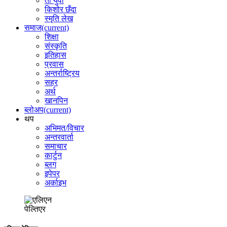
ती युवा
किशोर छँदा
स्मृति लेख
समाज
(current)
शिक्षा
संस्कृति
इतिहास
प्रवास
अन्तर्राष्ट्रिय
सहर
अर्थ
खानपिन
ब्लोअप
(current)
थप
अभिमत/विचार
अन्तरवार्ता
समाचार
कार्टुन
ब्लग
इपेपर
अर्काइभ