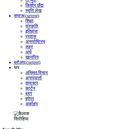
ती युवा
किशोर छँदा
स्मृति लेख
समाज
(current)
शिक्षा
संस्कृति
इतिहास
प्रवास
अन्तर्राष्ट्रिय
सहर
अर्थ
खानपिन
ब्लोअप
(current)
थप
अभिमत/विचार
अन्तरवार्ता
समाचार
कार्टुन
ब्लग
इपेपर
अर्काइभ