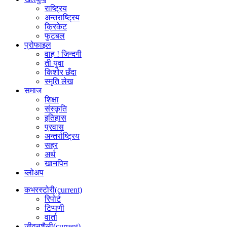
राष्ट्रिय
अन्तराष्ट्रिय
क्रिकेट
फुटबल
प्रोफाइल
वाह ! जिन्दगी
ती युवा
किशोर छँदा
स्मृति लेख
समाज
शिक्षा
संस्कृति
इतिहास
प्रवास
अन्तर्राष्ट्रिय
सहर
अर्थ
खानपिन
ब्लोअप
कभरस्टोरी
(current)
रिपोर्ट
टिप्पणी
वार्ता
जीवनशैली
(current)