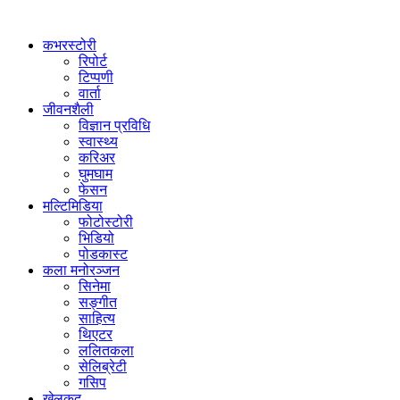
कभरस्टोरी
रिपोर्ट
टिप्पणी
वार्ता
जीवनशैली
विज्ञान प्रविधि
स्वास्थ्य
करिअर
घुमघाम
फेसन
मल्टिमिडिया
फोटोस्टोरी
भिडियो
पोडकास्ट
कला मनोरञ्जन
सिनेमा
सङ्गीत
साहित्य
थिएटर
ललितकला
सेलिब्रेटी
गसिप
खेलकुद