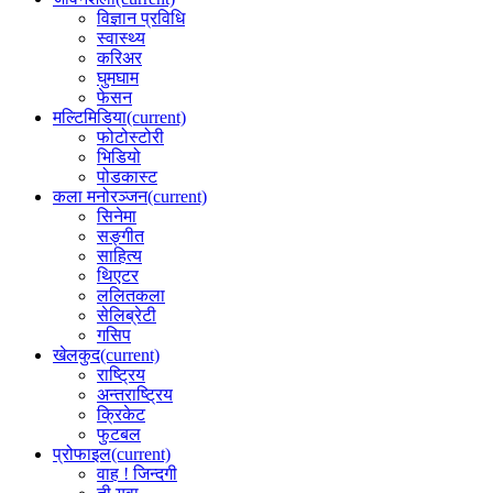
विज्ञान प्रविधि
स्वास्थ्य
करिअर
घुमघाम
फेसन
मल्टिमिडिया
(current)
फोटोस्टोरी
भिडियो
पोडकास्ट
कला मनोरञ्जन
(current)
सिनेमा
सङ्गीत
साहित्य
थिएटर
ललितकला
सेलिब्रेटी
गसिप
खेलकुद
(current)
राष्ट्रिय
अन्तराष्ट्रिय
क्रिकेट
फुटबल
प्रोफाइल
(current)
वाह ! जिन्दगी