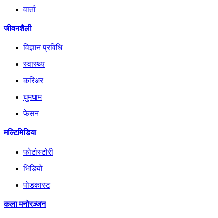
वार्ता
जीवनशैली
विज्ञान प्रविधि
स्वास्थ्य
करिअर
घुमघाम
फेसन
मल्टिमिडिया
फोटोस्टोरी
भिडियो
पोडकास्ट
कला मनोरञ्जन