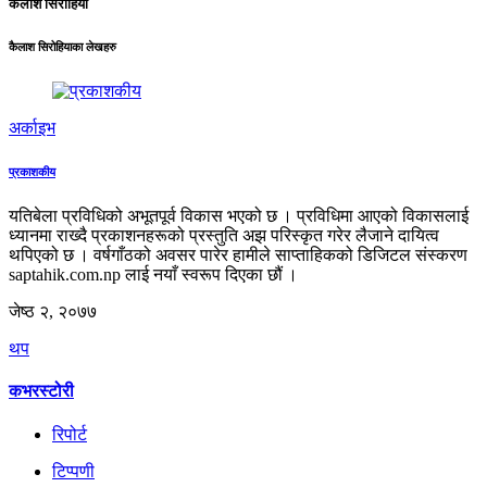
कैलाश सिरोहिया
कैलाश सिरोहियाका लेखहरु
अर्काइभ
प्रकाशकीय
यतिबेला प्रविधिको अभूतपूर्व विकास भएको छ । प्रविधिमा आएको विकासलाई
ध्यानमा राख्दै प्रकाशनहरूको प्रस्तुति अझ परिस्कृत गरेर लैजाने दायित्व
थपिएको छ । वर्षगाँठको अवसर पारेर हामीले साप्ताहिकको डिजिटल संस्करण
saptahik.com.np लाई नयाँ स्वरूप दिएका छौं ।
जेष्ठ २, २०७७
थप
कभरस्टोरी
रिपोर्ट
टिप्पणी