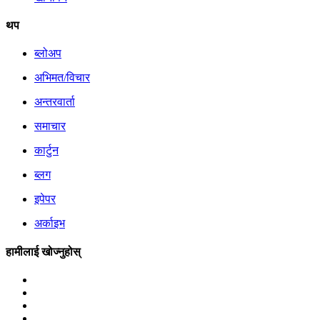
थप
ब्लोअप
अभिमत/विचार
अन्तरवार्ता
समाचार
कार्टुन
ब्लग
इपेपर
अर्काइभ
हामीलाई खोज्नुहोस्