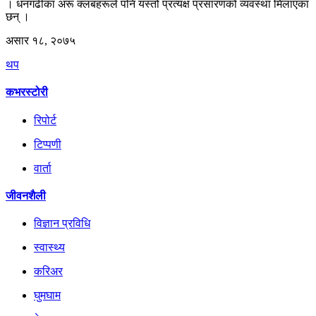
। धनगढीका अरू क्लबहरूले पनि यस्तो प्रत्यक्ष प्रसारणको व्यवस्था मिलाएका
छन् ।
असार १८, २०७५
थप
कभरस्टोरी
रिपोर्ट
टिप्पणी
वार्ता
जीवनशैली
विज्ञान प्रविधि
स्वास्थ्य
करिअर
घुमघाम