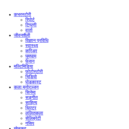
कभरस्टोरी
रिपोर्ट
टिप्पणी
वार्ता
जीवनशैली
विज्ञान प्रविधि
स्वास्थ्य
करिअर
घुमघाम
फेसन
मल्टिमिडिया
फोटोस्टोरी
भिडियो
पोडकास्ट
कला मनोरञ्जन
सिनेमा
सङ्गीत
साहित्य
थिएटर
ललितकला
सेलिब्रेटी
गसिप
खेलकुद