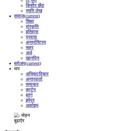
ती युवा
किशोर छँदा
स्मृति लेख
समाज
(current)
शिक्षा
संस्कृति
इतिहास
प्रवास
अन्तर्राष्ट्रिय
सहर
अर्थ
खानपिन
ब्लोअप
(current)
थप
अभिमत/विचार
अन्तरवार्ता
समाचार
कार्टुन
ब्लग
इपेपर
अर्काइभ