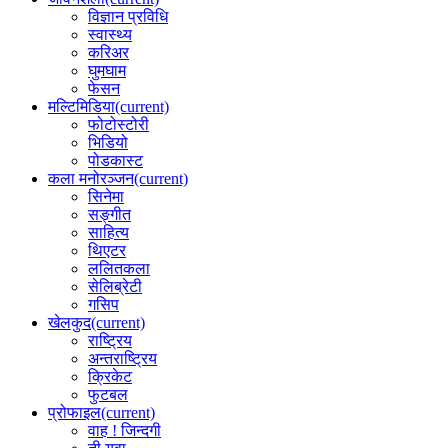
विज्ञान प्रविधि
स्वास्थ्य
करिअर
घुमघाम
फेसन
मल्टिमिडिया
(current)
फोटोस्टोरी
भिडियो
पोडकास्ट
कला मनोरञ्जन
(current)
सिनेमा
सङ्गीत
साहित्य
थिएटर
ललितकला
सेलिब्रेटी
गसिप
खेलकुद
(current)
राष्ट्रिय
अन्तराष्ट्रिय
क्रिकेट
फुटबल
प्रोफाइल
(current)
वाह ! जिन्दगी