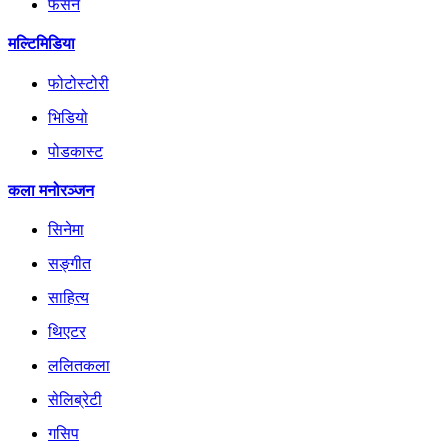
फेसन
मल्टिमिडिया
फोटोस्टोरी
भिडियो
पोडकास्ट
कला मनोरञ्जन
सिनेमा
सङ्गीत
साहित्य
थिएटर
ललितकला
सेलिब्रेटी
गसिप