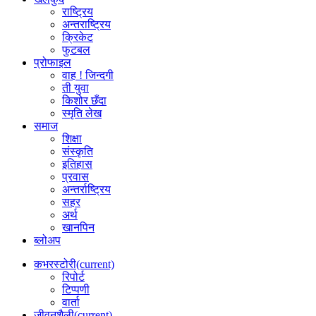
राष्ट्रिय
अन्तराष्ट्रिय
क्रिकेट
फुटबल
प्रोफाइल
वाह ! जिन्दगी
ती युवा
किशोर छँदा
स्मृति लेख
समाज
शिक्षा
संस्कृति
इतिहास
प्रवास
अन्तर्राष्ट्रिय
सहर
अर्थ
खानपिन
ब्लोअप
कभरस्टोरी
(current)
रिपोर्ट
टिप्पणी
वार्ता
जीवनशैली
(current)