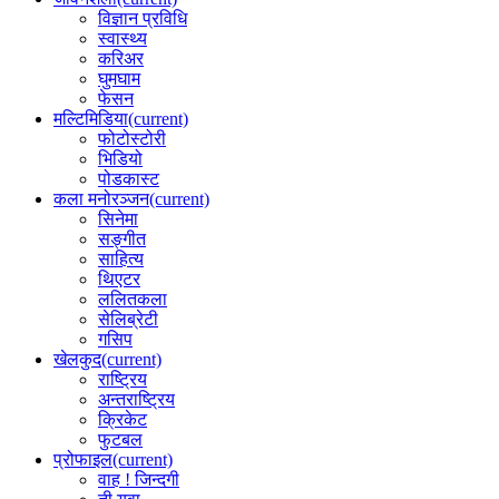
विज्ञान प्रविधि
स्वास्थ्य
करिअर
घुमघाम
फेसन
मल्टिमिडिया
(current)
फोटोस्टोरी
भिडियो
पोडकास्ट
कला मनोरञ्जन
(current)
सिनेमा
सङ्गीत
साहित्य
थिएटर
ललितकला
सेलिब्रेटी
गसिप
खेलकुद
(current)
राष्ट्रिय
अन्तराष्ट्रिय
क्रिकेट
फुटबल
प्रोफाइल
(current)
वाह ! जिन्दगी