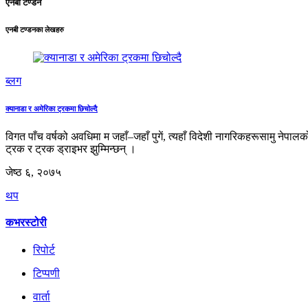
एनबी टण्डन
एनबी टण्डनका लेखहरु
ब्लग
क्यानाडा र अमेरिका ट्रकमा छिचोल्दै
विगत पाँच वर्षको अवधिमा म जहाँ–जहाँ पुगें, त्यहाँ विदेशी नागरिकहरूसामु नेपालक
ट्रक र ट्रक ड्राइभर झुम्मिन्छन् ।
जेष्ठ ६, २०७५
थप
कभरस्टोरी
रिपोर्ट
टिप्पणी
वार्ता