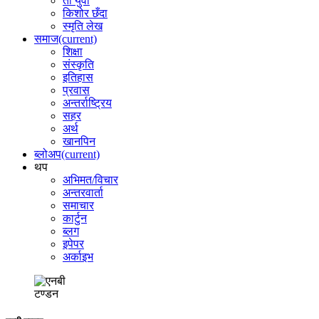
ती युवा
किशोर छँदा
स्मृति लेख
समाज
(current)
शिक्षा
संस्कृति
इतिहास
प्रवास
अन्तर्राष्ट्रिय
सहर
अर्थ
खानपिन
ब्लोअप
(current)
थप
अभिमत/विचार
अन्तरवार्ता
समाचार
कार्टुन
ब्लग
इपेपर
अर्काइभ