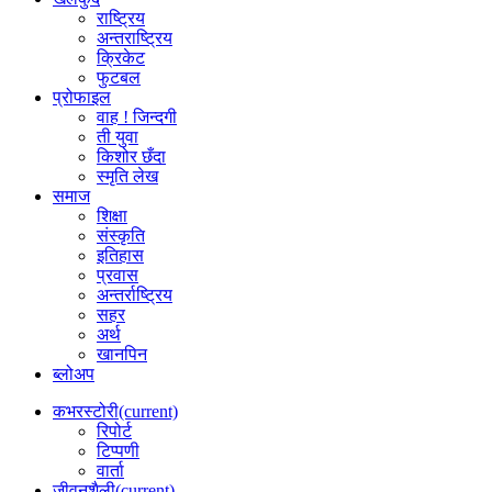
राष्ट्रिय
अन्तराष्ट्रिय
क्रिकेट
फुटबल
प्रोफाइल
वाह ! जिन्दगी
ती युवा
किशोर छँदा
स्मृति लेख
समाज
शिक्षा
संस्कृति
इतिहास
प्रवास
अन्तर्राष्ट्रिय
सहर
अर्थ
खानपिन
ब्लोअप
कभरस्टोरी
(current)
रिपोर्ट
टिप्पणी
वार्ता
जीवनशैली
(current)