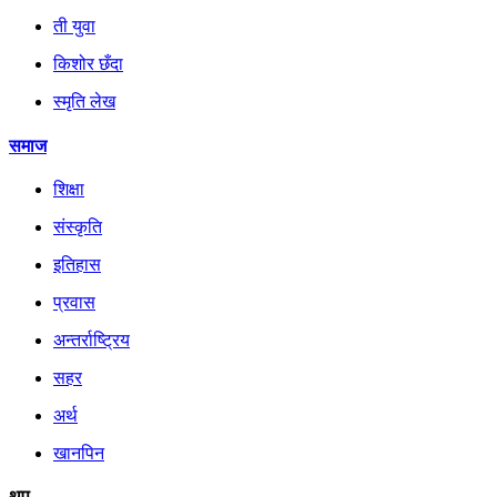
ती युवा
किशोर छँदा
स्मृति लेख
समाज
शिक्षा
संस्कृति
इतिहास
प्रवास
अन्तर्राष्ट्रिय
सहर
अर्थ
खानपिन
थप