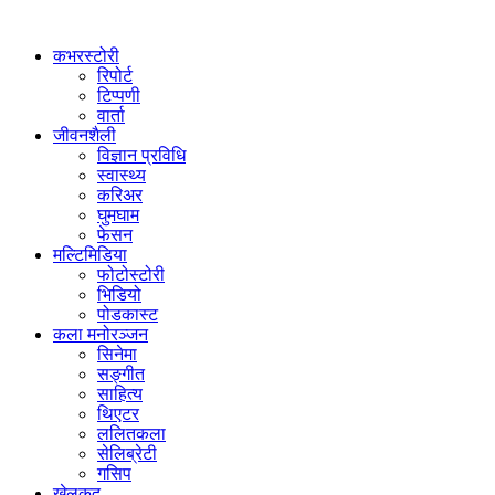
कभरस्टोरी
रिपोर्ट
टिप्पणी
वार्ता
जीवनशैली
विज्ञान प्रविधि
स्वास्थ्य
करिअर
घुमघाम
फेसन
मल्टिमिडिया
फोटोस्टोरी
भिडियो
पोडकास्ट
कला मनोरञ्जन
सिनेमा
सङ्गीत
साहित्य
थिएटर
ललितकला
सेलिब्रेटी
गसिप
खेलकुद