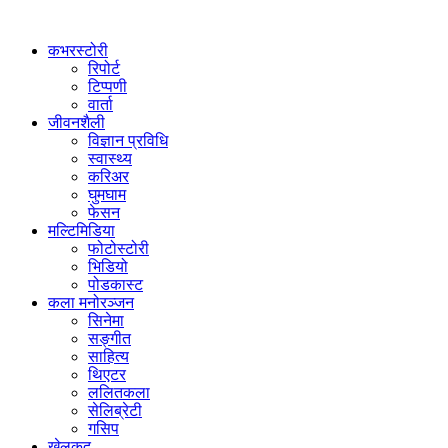
कभरस्टोरी
रिपोर्ट
टिप्पणी
वार्ता
जीवनशैली
विज्ञान प्रविधि
स्वास्थ्य
करिअर
घुमघाम
फेसन
मल्टिमिडिया
फोटोस्टोरी
भिडियो
पोडकास्ट
कला मनोरञ्जन
सिनेमा
सङ्गीत
साहित्य
थिएटर
ललितकला
सेलिब्रेटी
गसिप
खेलकुद