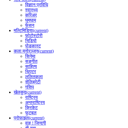
विज्ञान प्रविधि
स्वास्थ्य
करिअर
घुमघाम
फेसन
मल्टिमिडिया
(current)
फोटोस्टोरी
भिडियो
पोडकास्ट
कला मनोरञ्जन
(current)
सिनेमा
सङ्गीत
साहित्य
थिएटर
ललितकला
सेलिब्रेटी
गसिप
खेलकुद
(current)
राष्ट्रिय
अन्तराष्ट्रिय
क्रिकेट
फुटबल
प्रोफाइल
(current)
वाह ! जिन्दगी