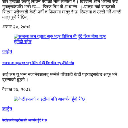
चार इन्चको कट्टु लाउने मैयाँको नाम सभ्यता रे । विश्वास अनि भरोसा सबै
गुमाइसकेपछि भन्छे ऊ— ‘प्लिज गिभ मी अ चान्स’ ।-यात्रा गर्दा साइडको
सिटमा परीजस्ती केटी पर्नी त फिल्ममा मात्र रै’छ, रियलमा त उल्टी गर्ने आन्टी
मात्र हुने रै’छिन् ।
असार २०, २०७६
कार्टुन
सम्बन्ध लभ यूबाट सुरु भएर विलिभ मी हुँदै लिभ मीमा गएर टुंगिदो रहेछ
आई लभ यू भन्न नजानेरआलबु भन्नेले पाँचवटी केटी पट्याइसकेछ आफू भने
बुङ्गाको बुङ्गै ।
वैशाख २४, २०७६
कार्टुन
केटीहरूको नाइटोमा पनि आकर्षण हुँदो रै’छ