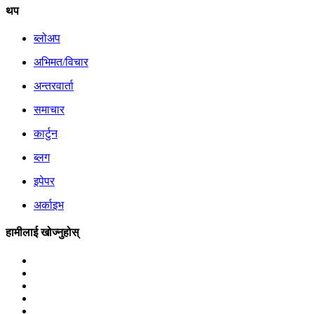
थप
ब्लोअप
अभिमत/विचार
अन्तरवार्ता
समाचार
कार्टुन
ब्लग
इपेपर
अर्काइभ
हामीलाई खोज्नुहोस्