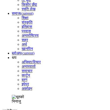
ती युवा
किशोर छँदा
स्मृति लेख
समाज
(current)
शिक्षा
संस्कृति
इतिहास
प्रवास
अन्तर्राष्ट्रिय
सहर
अर्थ
खानपिन
ब्लोअप
(current)
थप
अभिमत/विचार
अन्तरवार्ता
समाचार
कार्टुन
ब्लग
इपेपर
अर्काइभ