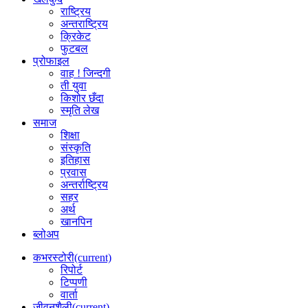
राष्ट्रिय
अन्तराष्ट्रिय
क्रिकेट
फुटबल
प्रोफाइल
वाह ! जिन्दगी
ती युवा
किशोर छँदा
स्मृति लेख
समाज
शिक्षा
संस्कृति
इतिहास
प्रवास
अन्तर्राष्ट्रिय
सहर
अर्थ
खानपिन
ब्लोअप
कभरस्टोरी
(current)
रिपोर्ट
टिप्पणी
वार्ता
जीवनशैली
(current)