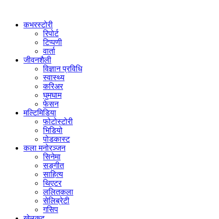
कभरस्टोरी
रिपोर्ट
टिप्पणी
वार्ता
जीवनशैली
विज्ञान प्रविधि
स्वास्थ्य
करिअर
घुमघाम
फेसन
मल्टिमिडिया
फोटोस्टोरी
भिडियो
पोडकास्ट
कला मनोरञ्जन
सिनेमा
सङ्गीत
साहित्य
थिएटर
ललितकला
सेलिब्रेटी
गसिप
खेलकुद