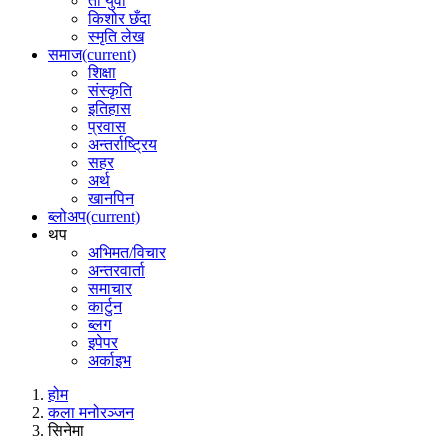
ती युवा
किशोर छँदा
स्मृति लेख
समाज
(current)
शिक्षा
संस्कृति
इतिहास
प्रवास
अन्तर्राष्ट्रिय
सहर
अर्थ
खानपिन
ब्लोअप
(current)
थप
अभिमत/विचार
अन्तरवार्ता
समाचार
कार्टुन
ब्लग
इपेपर
अर्काइभ
होम
कला मनोरञ्जन
सिनेमा