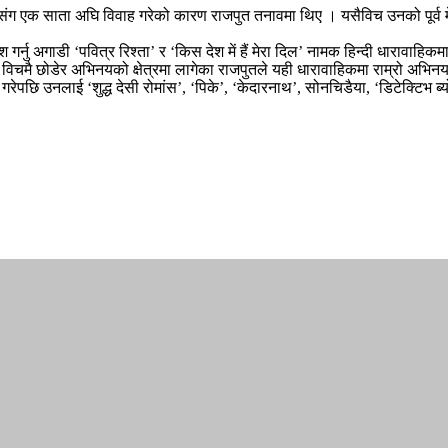
ारीसंग एक साता अघि विवाह गरेको कारण राजपुत तनावमा थिए । यसैविच उनको पूर्व
श गर्नु अगाडी ‘पवित्र रिश्ता’ र ‘किस देश में हैं मेरा दिल’ नामक हिन्दी धारावा
मै छोडेर अभिनयको क्षेत्रमा लागेका राजपुतले यही धारावाहिकमा राम्रो अभिनय
गरेपछि उनलाई ‘शुद्ध देसी रोमांस’, ‘पिके’, ‘केदारनाथ’, सोनचिडैया, ‘डिटेक्टिभ ब्