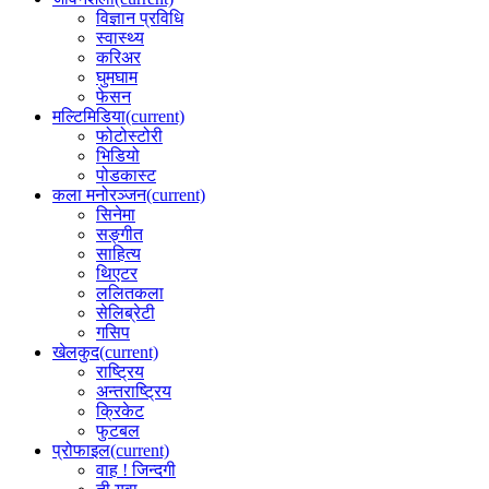
विज्ञान प्रविधि
स्वास्थ्य
करिअर
घुमघाम
फेसन
मल्टिमिडिया
(current)
फोटोस्टोरी
भिडियो
पोडकास्ट
कला मनोरञ्जन
(current)
सिनेमा
सङ्गीत
साहित्य
थिएटर
ललितकला
सेलिब्रेटी
गसिप
खेलकुद
(current)
राष्ट्रिय
अन्तराष्ट्रिय
क्रिकेट
फुटबल
प्रोफाइल
(current)
वाह ! जिन्दगी