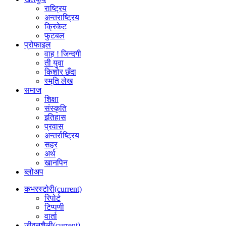
राष्ट्रिय
अन्तराष्ट्रिय
क्रिकेट
फुटबल
प्रोफाइल
वाह ! जिन्दगी
ती युवा
किशोर छँदा
स्मृति लेख
समाज
शिक्षा
संस्कृति
इतिहास
प्रवास
अन्तर्राष्ट्रिय
सहर
अर्थ
खानपिन
ब्लोअप
कभरस्टोरी
(current)
रिपोर्ट
टिप्पणी
वार्ता
जीवनशैली
(current)