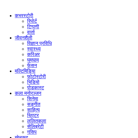
कभरस्टोरी
रिपोर्ट
टिप्पणी
वार्ता
जीवनशैली
विज्ञान प्रविधि
स्वास्थ्य
करिअर
घुमघाम
फेसन
मल्टिमिडिया
फोटोस्टोरी
भिडियो
पोडकास्ट
कला मनोरञ्जन
सिनेमा
सङ्गीत
साहित्य
थिएटर
ललितकला
सेलिब्रेटी
गसिप
खेलकुद