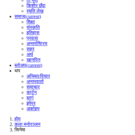
ती युवा
किशोर छँदा
स्मृति लेख
समाज
(current)
शिक्षा
संस्कृति
इतिहास
प्रवास
अन्तर्राष्ट्रिय
सहर
अर्थ
खानपिन
ब्लोअप
(current)
थप
अभिमत/विचार
अन्तरवार्ता
समाचार
कार्टुन
ब्लग
इपेपर
अर्काइभ
होम
कला मनोरञ्जन
सिनेमा