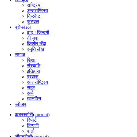
राष्ट्रिय
अन्तराष्ट्रिय
क्रिकेट
फुटबल
प्रोफाइल
वाह ! जिन्दगी
ती युवा
किशोर छँदा
स्मृति लेख
समाज
शिक्षा
संस्कृति
इतिहास
प्रवास
अन्तर्राष्ट्रिय
सहर
अर्थ
खानपिन
ब्लोअप
कभरस्टोरी
(current)
रिपोर्ट
टिप्पणी
वार्ता
जीवनशैली
(current)