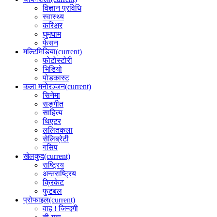
विज्ञान प्रविधि
स्वास्थ्य
करिअर
घुमघाम
फेसन
मल्टिमिडिया
(current)
फोटोस्टोरी
भिडियो
पोडकास्ट
कला मनोरञ्जन
(current)
सिनेमा
सङ्गीत
साहित्य
थिएटर
ललितकला
सेलिब्रेटी
गसिप
खेलकुद
(current)
राष्ट्रिय
अन्तराष्ट्रिय
क्रिकेट
फुटबल
प्रोफाइल
(current)
वाह ! जिन्दगी