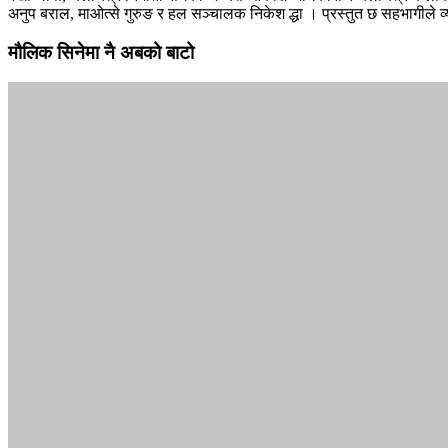
अनुप बराल, माओत्से गुरुङ र हल सञ्चालक निकेश द्धा । प्रस्तुत छ सहभागीले व्
मौलिक सिनेमा नै अबको बाटो