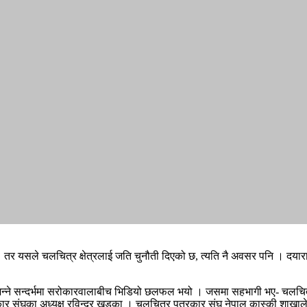
ेत्र । तर यसले चलचित्र क्षेत्रलाई जति चुनौती दिएको छ, त्यति नै अवसर पनि । द
 भन्ने सन्दर्भमा सरोकारवालाबीच भिडियो छलफल भयो । जसमा सहभागी भए- चलचित्र
र संघका अध्यक्ष रविन्द्र खड्का । चलचित्र पत्रकार संघ नेपाल कास्की शाखाले