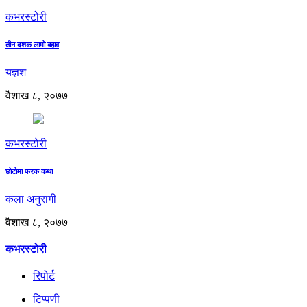
कभरस्टोरी
तीन दशक लामो बहाव
यज्ञश
वैशाख ८, २०७७
कभरस्टोरी
छोटोमा फरक कथा
कला अनुरागी
वैशाख ८, २०७७
कभरस्टोरी
रिपोर्ट
टिप्पणी