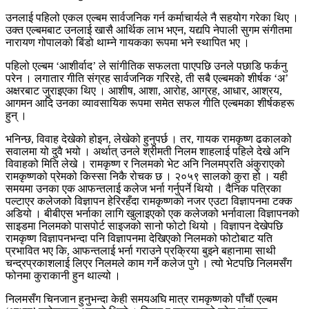
उनलाई पहिलो एकल एल्बम सार्वजनिक गर्न कर्माचार्यले नै सहयोग गरेका थिए ।
उक्त एल्बमबाट उनलाई खासै आर्थिक लाभ भएन, यद्यपि नेपाली सुगम संगीतमा
नारायण गोपालको बिंडो थाम्ने गायकका रूपमा भने स्थापित भए ।
पहिलो एल्बम ‘आशीर्वाद’ ले सांगीतिक सफलता पाएपछि उनले पछाडि फर्कनु
परेन । लगातार गीति संग्रह सार्वजनिक गरिरहे, ती सबै एल्बमको शीर्षक ‘अ’
अक्षरबाट जुराइएका थिए । आशीष, आशा, आरोह, आग्रह, आधार, आश्रय,
आगमन आदि उनका व्यावसायिक रूपमा समेत सफल गीति एल्बमका शीर्षकहरू
हुन् ।
भनिन्छ, विवाह देखेको होइन, लेखेको हुनुपर्छ । तर, गायक रामकृष्ण ढकालको
सवालमा यो दुवै भयो । अर्थात् उनले श्रीमती निलम शाहलाई पहिले देखे अनि
विवाहको मिति लेखे । रामकृष्ण र निलमको भेट अनि निलमप्रति अंकुराएको
रामकृष्णको प्रेमको किस्सा निकै रोचक छ । २०५९ सालको कुरा हो । यही
समयमा उनका एक आफन्तलाई कलेज भर्ना गर्नुपर्ने थियो । दैनिक पत्रिका
पल्टाएर कलेजको विज्ञापन हेरिरहँदा रामकृष्णको नजर एउटा विज्ञापनमा टक्क
अडियो । बीबीएस भर्नाका लागि खुलाइएको एक कलेजको भर्नावाला विज्ञापनको
साइडमा निलमको पासपोर्ट साइजको सानो फोटो थियो । विज्ञापन देखेपछि
रामकृष्ण विज्ञापनभन्दा पनि विज्ञापनमा देखिएको निलमको फोटोबाट यति
प्रभावित भए कि, आफन्तलाई भर्ना गराउने प्रक्रिया बुझ्ने बहानामा साथी
चन्द्रप्रकाशलाई लिएर निलमले काम गर्ने कलेज पुगे । त्यो भेटपछि निलमसँग
फोनमा कुराकानी हुन थाल्यो ।
निलमसँग चिनजान हुनुभन्दा केही समयअघि मात्र रामकृष्णको पाँचौं एल्बम