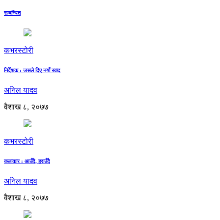
सम्बन्धित
कभरस्टोरी
निर्देशक : जसले दिए नयाँ स्वाद
अनिल यादव
वैशाख ८, २०७७
कभरस्टोरी
कलाकार : आउँदै, हराउँदै
अनिल यादव
वैशाख ८, २०७७