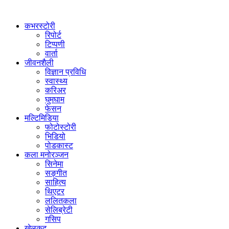
कभरस्टोरी
रिपोर्ट
टिप्पणी
वार्ता
जीवनशैली
विज्ञान प्रविधि
स्वास्थ्य
करिअर
घुमघाम
फेसन
मल्टिमिडिया
फोटोस्टोरी
भिडियो
पोडकास्ट
कला मनोरञ्जन
सिनेमा
सङ्गीत
साहित्य
थिएटर
ललितकला
सेलिब्रेटी
गसिप
खेलकुद