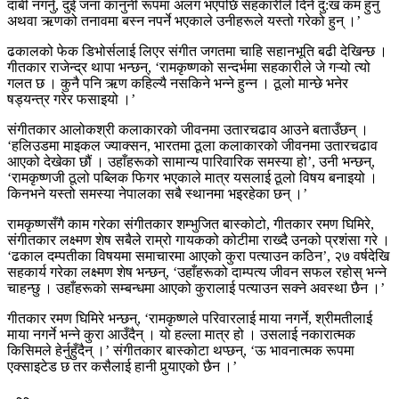
दाबी नगर्नु, दुई जना कानुनी रूपमा अलग भएपछि सहकारीले दिने दु:ख कम हुनु
अथवा ऋणको तनावमा बस्न नपर्ने भएकाले उनीहरूले यस्तो गरेको हुन् ।’
ढकालको फेक डिभोर्सलाई लिएर संगीत जगतमा चाहि सहानभूति बढी देखिन्छ ।
गीतकार राजेन्द्र थापा भन्छन्, ‘रामकृष्णको सन्दर्भमा सहकारीले जे गऱ्यो त्यो
गलत छ । कुनै पनि ऋण कहिल्यै नसकिने भन्ने हुन्न । ठूलो मान्छे भनेर
षड्यन्त्र गरेर फसाइयो ।’
संगीतकार आलोकश्री कलाकारको जीवनमा उतारचढाव आउने बताउँछन् ।
‘हलिउडमा माइकल ज्याक्सन, भारतमा ठूला कलाकारको जीवनमा उतारचढाव
आएको देखेका छौं । उहाँहरूको सामान्य पारिवारिक समस्या हो’, उनी भन्छन्,
‘रामकृष्णजी ठूलो पब्लिक फिगर भएकाले मात्र यसलाई ठूलो विषय बनाइयो ।
किनभने यस्तो समस्या नेपालका सबै स्थानमा भइरहेका छन् ।’
रामकृष्णसँगै काम गरेका संगीतकार शम्भुजित बास्कोटो, गीतकार रमण घिमिरे,
संगीतकार लक्ष्मण शेष सबैले राम्रो गायकको कोटीमा राख्दै उनको प्रशंसा गरे ।
‘ढकाल दम्पतीका विषयमा समाचारमा आएको कुरा पत्याउन कठिन’, २७ वर्षदेखि
सहकार्य गरेका लक्ष्मण शेष भन्छन्, ‘उहाँहरूको दाम्पत्य जीवन सफल रहोस् भन्ने
चाहन्छु । उहाँहरूको सम्बन्धमा आएको कुरालाई पत्याउन सक्ने अवस्था छैन ।’
गीतकार रमण घिमिरे भन्छन्, ‘रामकृष्णले परिवारलाई माया नगर्ने, श्रीमतीलाई
माया नगर्ने भन्ने कुरा आउँदैन् । यो हल्ला मात्र हो । उसलाई नकारात्मक
किसिमले हेर्नुहुँदैन् ।’ संगीतकार बास्कोटा थप्छन्, ‘ऊ भावनात्मक रूपमा
एक्साइटेड छ तर कसैलाई हानी पुर्‍याएको छैन ।’