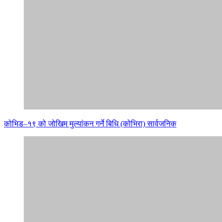
कोभिड–१९ को जोखिम मुल्यांकन गर्ने बिधि (कोभिरा) सार्वजनिक