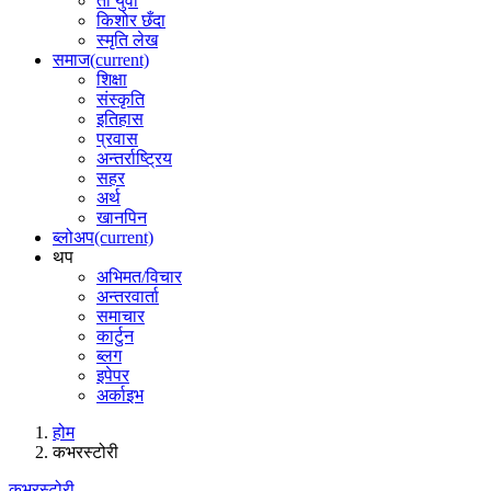
ती युवा
किशोर छँदा
स्मृति लेख
समाज
(current)
शिक्षा
संस्कृति
इतिहास
प्रवास
अन्तर्राष्ट्रिय
सहर
अर्थ
खानपिन
ब्लोअप
(current)
थप
अभिमत/विचार
अन्तरवार्ता
समाचार
कार्टुन
ब्लग
इपेपर
अर्काइभ
होम
कभरस्टोरी
कभरस्टोरी