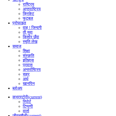
राष्ट्रिय
अन्तराष्ट्रिय
क्रिकेट
फुटबल
प्रोफाइल
वाह ! जिन्दगी
ती युवा
किशोर छँदा
स्मृति लेख
समाज
शिक्षा
संस्कृति
इतिहास
प्रवास
अन्तर्राष्ट्रिय
सहर
अर्थ
खानपिन
ब्लोअप
कभरस्टोरी
(current)
रिपोर्ट
टिप्पणी
वार्ता
जीवनशैली
(current)