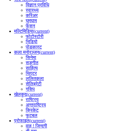
विज्ञान प्रविधि
स्वास्थ्य
करिअर
घुमघाम
फेसन
मल्टिमिडिया
(current)
फोटोस्टोरी
भिडियो
पोडकास्ट
कला मनोरञ्जन
(current)
सिनेमा
सङ्गीत
साहित्य
थिएटर
ललितकला
सेलिब्रेटी
गसिप
खेलकुद
(current)
राष्ट्रिय
अन्तराष्ट्रिय
क्रिकेट
फुटबल
प्रोफाइल
(current)
वाह ! जिन्दगी