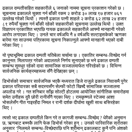
ढकाल दम्पतीसहित सहकारीले ६ जनाको नाममा सूचना प्रकाशन गरेको छ ।
सूचनामा ढकालले चुक्ता गर्न बाँकी रकम २ करोड ३० लाख ९७ हजार ७६१
उल्लेख गरेको थियो । त्यस्तै ढकाल पत्नी शाहले २ करोड ६२ लाख २४ हजार
८९ रुपैयाँ चुक्ता गर्न बाँकी रहेको सहकारीको सूचनामा उल्लेख थियो । उक्त
विज्ञापन प्रकाशित भएपछि गायक ढकालले सहकारीले आफ्नो मानहानी गरेको
आरोप लगाएका थिए । उनले चार वर्षअघि नै ४ वर्षअघि सल्टाइसकेको ऋणका
बारेमा गत साउनमा पत्रिकामा सूचना निकाल्नुले आफ्नो मानहानी भएको दाबी
गरेका थिए ।
यो पृष्ठभूमिमा ढकाल दम्पती यतिबेला चर्चामा छ । एकातिर सम्बन्ध–विच्छेद गर्न
कानुनत: मिलापत्र गरेको अदालतले निर्णय सुनाएको छ भने ढकाल दम्पती
सम्बन्ध सुमधुर रहेको दावा सामाजिक सञ्जालमार्फत गरिरहेको छ । विभिन्न
सार्वजनिक कार्यक्रमहरूमा सँगै देखिएका छन् ।
डिभोर्सको समाचार सार्वजनिक भएकै मध्यरात डिजे राजुले ढकाल निवासमै पुगेर
ढकाल परिवारका सबै सदस्यसँग सेल्फी फोटो खिच्दै सामाजिक सञ्जालमा
अपलोड गरे । गत शनिबार साँझ सोल्टी होटलमा आयोजित सांगीतिक समारोहमा
समेत उनीहरू दुवै छोरी रानीसँगै गएका थिए । रामकृष्णले स्टेजमा आशा
भोसलेसँग गीत गाइरहँदा निमल र रानी दर्शक दीर्घामा खुसी साथ बसिरहेका
थिए ।
त्यसो भए ढकाल दम्पतीले किन गरे त कागजी सम्बन्ध–विच्छेद ? धेरैको अनुमान
छ, ऋणबाट बच्नकै लागि फेक डिभोर्स गरेका हुन् । उनको पारिवारिक स्रोतका
अनुसार ‘निलमले सम्बन्ध–विच्छेदपछि पनि श्रीमान् ढकालबाट कुनै पनि अंशको