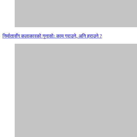
निर्मातासँग कलाकारको गुनासोः काम गराउने, अनि हराउने ?