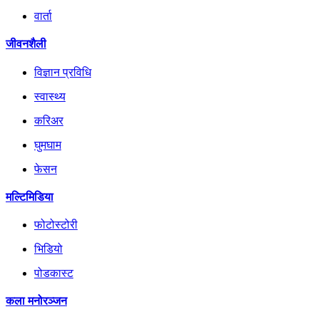
वार्ता
जीवनशैली
विज्ञान प्रविधि
स्वास्थ्य
करिअर
घुमघाम
फेसन
मल्टिमिडिया
फोटोस्टोरी
भिडियो
पोडकास्ट
कला मनोरञ्जन