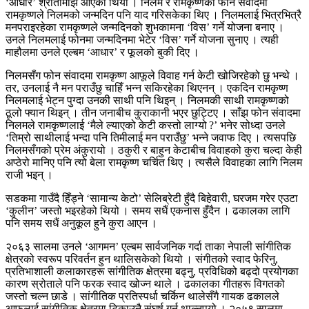
‘आधार’ श्रोतामाझ आएको थियो । निलम र रामकृष्णको फोन संवादमा
रामकृष्णले निलमको जन्मदिन पनि याद गरिसकेका थिए । निलमलाई भित्रभित्रै
मनपराइरहेका रामकृष्णले जन्मदिनको शुभकामना ‘विस’ गर्ने योजना बनाए ।
उनले निलमलाई फोनमा जन्मदिनमा भेटेर ‘विस’ गर्ने योजना सुनाए । त्यही
माहौलमा उनले एल्बम ‘आधार’ र फूलको बुकी दिए ।
निलमसँग फोन संवादमा रामकृष्ण आफूले विवाह गर्न केटी खोजिरहेको छु भन्थे ।
तर, उनलाई नै मन पराउँछु चाहिँ भन्न सकिरहेका थिएनन् । एकदिन रामकृष्ण
निलमलाई भेट्न पुग्दा उनकी साथी पनि थिइन् । निलमकी साथी रामकृष्णको
ठूलो फ्यान थिइन् । तीन जनाबीच कुराकानी भएर छुट्टिए । साँझ फोन संवादमा
निलमले रामकृष्णलाई ‘मैले ल्याएको केटी कस्तो लाग्यो ?’ भनेर सोध्दा उनले
‘तिम्रो साथीलाई भन्दा पनि तिमीलाई मन पराउँछु’ भन्ने जवाफ दिए । त्यसपछि
निलमसँगको प्रेम अंकुरायो । ठकुरी र बाहुन केटाबीच विवाहको कुरा चल्दा केही
अप्ठेरो मानिए पनि त्यो बेला रामकृष्ण चर्चित थिए । त्यसैले विवाहका लागि निलम
राजी भइन् ।
सडकमा गाउँदै हिँड्ने ‘सामान्य केटो’ सेलिब्रेटी हुँदै बिहेवारी, घरजम गरेर एउटा
‘कुलीन’ जस्तो भइरहेको थियो । समय सधैं एकनास हुँदैन । ढकालका लागि
पनि समय सधैं अनुकूल हुने कुरा आएन ।
२०६३ सालमा उनले ‘आगमन’ एल्बम सार्वजनिक गर्दा ताका नेपाली सांगीतिक
क्षेत्रको स्वरूप परिवर्तन हुन थालिसकेको थियो । संगीतको स्वाद फेरिनु,
प्रतिभाशाली कलाकारहरू सांगीतिक क्षेत्रमा बढ्नु, प्रविधिको बढ्दो प्रयोगका
कारण स्रोताले पनि फरक स्वाद खोज्न थाले । ढकालका गीतहरू विगतको
जस्तो चल्न छाडे । सांगीतिक प्रतिस्पर्धा चर्किन थालेसँगै गायक ढकालले
आफूलाई सांगीतिक क्षेत्रमा टिकाउनै संघर्ष गर्न थाल्नुपर्‍यो । २०५९ सालमा