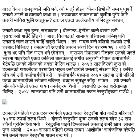
वास्तविकता रामकृष्णले जति भने, त्यो मात्रै होइन, ‘फेक डिभोर्स’ सम्म पुग्नुपर्ने
उनको आफ्नै बाध्यताको कथा छ । सडकबाट सफलताको चुलीमा पुगेर फेरि
कसरी मानिस भुइँमै आइपुग्छ ? ढकाल एउटा उल्लेखनीय नजिर हुनसक्छन् ।
उनको कथा सुरु हुन्छ, सडकबाट । वीरगन्ज–हेटौंडा चल्ने बसमा उनी
प्राय:जसो गाउँदै हिँड्थे । बारा, निजगढको सामान्य परिवारमा जन्मिए पनि
उनलाई खान लाउनै चाहिँ गाह्रो थिएन । तर, गायक बन्ने बलियो लक्ष्यले उनी
घरबाट निस्किए । काठमाडौं आएपछि उनका संघर्ष दिन प्रारम्भ भए । जति नै
दु:ख भए पनि गीत गाउन भने छोडेनन् । नारायण गोपालका गीतहरू उनको जस्तै
स्वरमा गाइरहेको एउटा कलिलो बालकलाई संगीत अनुरागी गोपाल कर्माचार्यले
भेटेपछि उनको जीवनको नक्सा फेरिन थाल्छ । २०४३ सालतिरको कुरा हो ।
ढकालको गायकीबाट प्रभावित भएका कर्माचार्यले उनलाई संरक्षण दिए । करिब
पाँच वर्ष उनी कर्माचार्यसँगै बसे । कर्माचार्यकै पहलमा २०४५ सालमा उनी पहिलो
पटक काठमाडौंको स्टेजमा उक्लिए ‘ढकाल सुमधुर साँझ’ मार्फत । त्यो उनको
जीवनकै पहिलो एकल गायन कार्यक्रम थियो । त्यसपछि ढकाल श्रोतामाझ
चिनिए । २०४८ सालताका पनि उनी काठमाडौंका गजल रेस्टुराँहरूमा गाउँथे ।
ढकालले पहिलो पटक दरबारमार्गको एउटा गजल रेस्टुराँमा गीत गाउँदा महिनाको
१५ सय रुपैयाँ तलब थियो । दोस्रो रेस्टुराँमा पुग्दा उनको तलब बढेर ३२ सय
रुपैयाँ प्रतिमहिना भयो । रेस्टुराँमा पाइने टिप्सहरूले उनलाई राम्रै खान–लाउन
पुग्न थाल्यो । २०५० सालमा पहिलो एकल एल्बम ‘आशीर्वाद’ सार्वजनिक गरेपछि
भने उनले गजल रेस्टुराँमा गाउन बन्द गरे ।