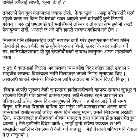
हामीले उनैलाई सोध्यौ, ‘कुरा के हो ?’
ढकालले फेसबुक मेसन्जरमा जवाफ लेखे, ‘फेक न्यूज’ । आफू परिवारसँगै घरमै
रहेको बताए तर किन डिभोर्सको खबर आएको भन्ने बारेचाहिँ कुनै टिप्पणी
गरेनन् । बरु दुई घण्टापछि श्रीमतीसँगको तस्बिर र तीनवटा लभ इमोजी राख्दै
फेसबुकमा लेखें, ‘अरूले जे भने पनि हाम्रो सम्बन्ध कहिल्यै मर्ने छैन ।’
निलमले पनि तस्बिरसहित त्यही स्टाटस कपी गरेर इस्टाग्राममा पोस्ट गरिन् ।
डिभोर्सको हल्ला फैलिएपछि दुवैको प्रयत्न थियो, खबर निराधार सावित गर्ने ।
तर, त्यतिञ्जेलसम्ममा यी दुई दम्पतीबीचको सम्बन्ध कानुनत: अलग भइसकेको
थियो ।
९ पुस मै काठमाडौं जिल्ला अदालतका न्यायाधीश विदुर कोइरालाले ढकाल र
शाहबीच सम्बन्ध–विच्छेदका लागि मिलापत्र भएको निर्णय सुनाएका थिए ।
त्यसअघि शाहले सम्बन्ध–विच्छेदका लागि अदालतमा निवेदन दिएकी थिइन् ।
‘विवाह भएपछि सुरुका केही समयसम्म हामीहरूबीचको दाम्पत्य सम्बन्ध सुमधुर नै
रहेकोमा विपक्षी पति आफ्नो काममा प्राय: सधैं नै व्यस्त रहने कारणले घर
परिवारलाई उचित समय दिन सक्नुभएको थिएन । हामीहरूलाई केही समय
दिनुस्, पति तथा पिताको दायित्व पूरा गर्नुस् भनी बारम्बारभन्दा आफ्नो कार्य
व्यस्तताले हामीहरूलाई उचित समय दिन सक्नु भएन’, उनले निवेदनमा लेखेकी
छिन्, ‘यसैकारणले हामीहरूको बीचमा मनमुटाव तथा सामान्य झै झगडासमेत हुन
थाल्यो । मैले हामीसँग विदेश जाउँm, त्यहाँ हामो भविष्य उज्ज्वल छ भनी
सम्झाउँदा उहाँले म नेपालमा नै केही गर्न चाहन्छु । मेरो पेसाको भविष्य पनि नेपाल
मै छ भन्नुभयो ।’