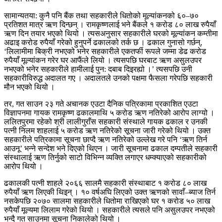
सामान्यतया: कुनै पनि बैंक तथा सहकारीले धितोको मूल्यांकनको ६०–७०
प्रतिशत मात्र ऋण दिन्छन् । रामकृष्णलाई भने बैंकले १ करोड ८० लाख रुपैयाँ
ऋण दिन तयार भएको थियो । त्यसअनुसार सहकारीले घरको मूल्यांकन कम्तीमा
अढाइ करोड रुपैयाँ गरेको हुनुपर्ने ढकालको तर्क छ । ढकाल गुनासो गर्छन्,
‘लिलामीमा बिक्री नभएको भनेर सहकारीले एकतर्फी रूपले जम्मा डेढ करोड
रुपैयाँ मूल्यांकन गरेर घर आफैंले लियो । त्यसपछि घरबाट ऋण असुलउपर
नभएको भनेर सहकारीले हामीलाई पुन: दबाब दिइरह्यो ।’ त्यसपछि उनी
सहकारीविरुद्ध अदालत गए । अदालतले उनको पक्षमा फैसला गरेपछि सहकारी
मौन भएको थियो ।
तर, गत साउन २३ गते अचानक एउटा दैनिक पत्रिकामा प्रकाशित एउटा
विज्ञापनमा गायक रामकृष्ण ढकालमाथि ५ करोड ऋण नतिरेको आरोप लाग्यो ।
ललितपुरमा रहेको श्री लालीगुराँस सहकारी संस्थाले गायक ढकाल र उनकी
पत्नी निलम शाहलाई ५ करोड ऋण नतिरेको सूचना जारी गरेको थियो । उक्त
सहकारीले पत्रिकामा सूचना छाप्दै ऋण नतिरेको उल्लेख गरे पनि ‘ऋण तिर्न
आउनू’ भन्ने सन्देश भने दिएको थिएन । जारी सूचनामा ढकाल दम्पतीले सहकारी
संस्थालाई ऋण तिर्नुको साटो विभिन्न व्यक्ति लगाएर धम्क्याएको सहकारीको
आरोप थियो ।
ढकालकी पत्नी शाहले २०६६ सालमै सहकारी संस्थाबाट १ करोड ८० लाख
रुपैयाँ ऋण लिएकी थिइन् । १० वर्षअघि लिएको उक्त ऋणको सावाँ–ब्याज तिर्न
नसकेपछि २०७० सालमा सहकारीले धितोमा राखिएको घर १ करोड ५० लाख
रुपैयाँ मूल्यमा लिलाम गरेको थियो । सहकारीले त्यसले पनि असुलउपर नभएको
भन्दै गत साउनमा सूचना निकालेको थियो ।