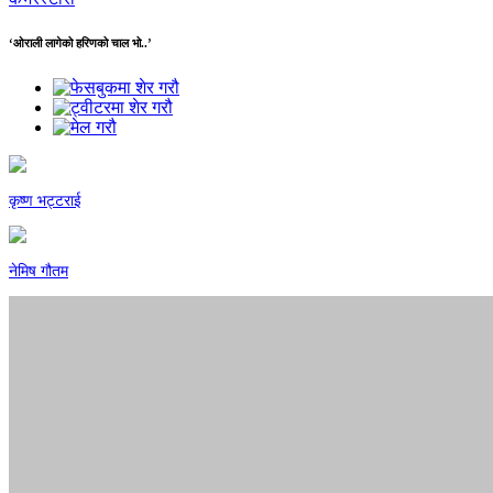
‘ओराली लागेको हरिणको चाल भो..’
कृष्ण भट्टराई
नेमिष गौतम