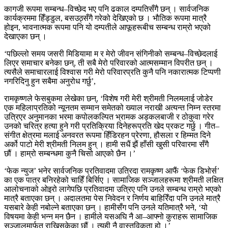
कागजी रूपमा सम्बन्ध–विच्छेद भए पनि ढकाल दम्पतिसँगै छन् । सार्वजनिक
कार्यक्रममा हिँड्डुल, बसउठ्सँगै गरेको देखिएको छ । भौतिक रूपमा मात्रै
होइन, भावनात्मक रूपमा पनि यो दम्पतीले आफूहरूबीच सम्बन्ध राम्रो भएको
देखाएका छन् ।
‘पछिल्लो समय जसरी मिडियामा म र मेरो जीवन संगिनीको सम्बन्ध–विच्छेदलाई
लिएर समाचार बनेका छन्, ती सबै मेरो परिवारको आत्मसम्मान विपरीत छन् ।
त्यसैले समाचारलाई विश्वास गरी मेरो परिवारप्रति कुनै पनि नकारात्मक टिप्पणी
नगरिदिनु हुन सबैमा अनुरोध गर्छु’,
रामकृष्णले फेसबुकमा लेखेका छन्, ‘विशेष गरी मेरी श्रीमती निलमलाई जोडेर
एक महिलाप्रतिको न्यूनतम सम्मान समेतको ख्याल नराखी अत्यन्त निम्न स्तरमा
उत्रिएर अनुमानका भरमा कपोलकल्पित भ्रामक अड्कलबाजी र ठोकुवा गरेर
उनको चरित्र हत्या हुने गरी प्रतिक्रिया दिनेहरूप्रति खेद प्रकट गर्छु । गीत–
संगीत क्षेत्रमा मलाई अनवरत रूपमा हिँडिरहन प्रेरणा, हौसला र हिम्मत दिने
अर्को पाटो मेरी श्रीमती निलम हुन् । हामी सधैं झैं हाँसी खुसी परिवारमा सँगै
छौं । हाम्रो सम्बन्धमा कुनै चिसो आएको छैन ।’
‘फेक न्युज’ भनेर सार्वजनिक प्रतिवादमा उत्रिदा रामकृष्ण आफैं ‘फेक डिभोर्स’
का एक पात्र बनिरहेको चाहिँ बिर्सिए । सामाजिक सञ्जालहरूमा श्रीमती लक्षित
आलोचनाको ओइरो लागेपछि प्रतिवादमा उत्रिए पनि उनले सम्बन्ध राम्रो भएको
मात्रै बताएका छन् । अदालतमा पेस निवेदन र निर्णय बाहिरिँदा पनि उनले मात्रै
यसबारे केही नबोल्ने बताएका छन् । हामीसँग पनि उनले यतिमात्रै भने, ‘यो
विषयमा केही भन्न मन छैन । हामीले यसअघि नै आ–आफ्नो कुराहरू सामाजिक
सञ्जालमार्फत राखिसकेका छौं । त्यही नै वास्तविकता हो ।’