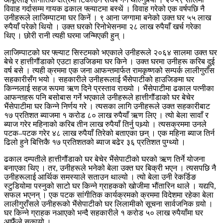
विवाह गर्दासम्म गायक ढकाल फ्ल्याटमा बस्थें । विवाह गरेको एक वर्षपछि नै
उनीहरूले लाजिम्पाटमा घर किनें । ९ आना जग्गामा बनेको उक्त घर ५५ लाख
रुपैयाँ परेको थियो । उक्त घरको रिनोभेसनमा २८ लाख रुपैयाँ खर्च गरेका
थिए । छोरी रानी त्यही घरमा जन्मिएकी हुन् ।
लाजिम्पाटको घर फ्ल्याट सिस्टमको भएकाले उनीहरूले २०६४ सालमा उक्त घर
बेचे र हात्तीगौंडाको एउटा हाउजिङमा घर किने । उक्त घरमा उनीहरू करिब दुई
वर्ष बसे । त्यही क्रममा एक जना आफन्तमार्फत रामकृष्णको सम्पर्क लालीगुराँस
सहकारीसँग भयो । सहकारीले उनीहरूलाई भैंसेपाटीको हाउजिङमा घर
किन्नलाई सहज रूपमा ऋण दिने प्रस्ताव राख्यो । भैंसेपाटीमा ढकाल पत्नीका
आफन्तहरू पनि बसोबास गर्ने भएकाले उनीहरूले हात्तीगौंडाको घर बेचेर
भैंसेपाटीमा घर किन्ने निर्णय गरे । त्यसका लागि उनीहरूले उक्त सहकारीबाट
१७ प्रतिशत ब्याजमा १ करोड ८० लाख रुपैयाँ ऋण लिए । त्यो बेला सावाँ र
ब्याज गरेर महिनाको करिब तीन लाख रुपैयाँ तिर्नु पथ्र्याे । त्यसक्रममा उनले
पटक–पटक गरेर ४८ लाख रुपैयाँ तिरेको बताएका छन् । एक महिना ब्याज तिर्न
ढिलो हुने बित्तिकै १७ प्रतिशतको ब्याज बढेर ३६ प्रतिशत पुग्थ्यो ।
ढकाल दम्पतीले हात्तीगौंडाको घर बेचेर भैंसेपाटीको घरको ऋण तिर्ने योजना
बनाएका थिए । तर, उनीहरूले भनेको बेला उक्त घर बिक्री भएन । त्यसपछि नै
उनीहरूलाई आर्थिक समस्याले सताउन थाल्यो । त्यो बेला उनी रेकर्डिङ
स्टुडियोमा पस्नुको साटो घर किन्ने ग्राहकको खोजीमा भौंतारिन थाले । यद्यपि,
सफल भएनन् । एक पटक सांगीतिक कार्यक्रमको क्रममा विदेशमा रहेका बेला
लालीगुराँसले उनीहरूको भैंसेपाटीको घर लिलामीको सूचना सार्वजनिक गर्‍यो ।
घर किन्ने ग्राहक नआएको भन्दै सहकारीले १ करोड ५० लाख रुपैयाँमा घर
आफैंले सकार्‍यो ।