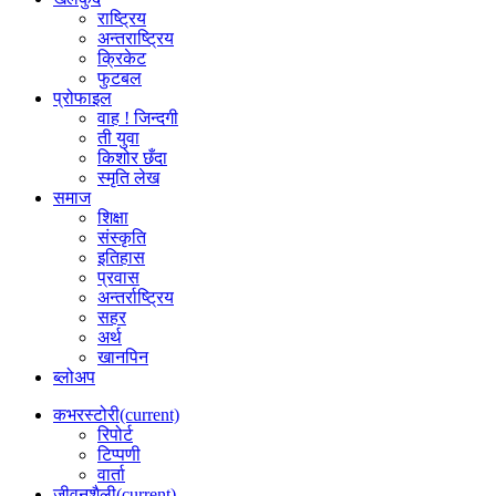
राष्ट्रिय
अन्तराष्ट्रिय
क्रिकेट
फुटबल
प्रोफाइल
वाह ! जिन्दगी
ती युवा
किशोर छँदा
स्मृति लेख
समाज
शिक्षा
संस्कृति
इतिहास
प्रवास
अन्तर्राष्ट्रिय
सहर
अर्थ
खानपिन
ब्लोअप
कभरस्टोरी
(current)
रिपोर्ट
टिप्पणी
वार्ता
जीवनशैली
(current)