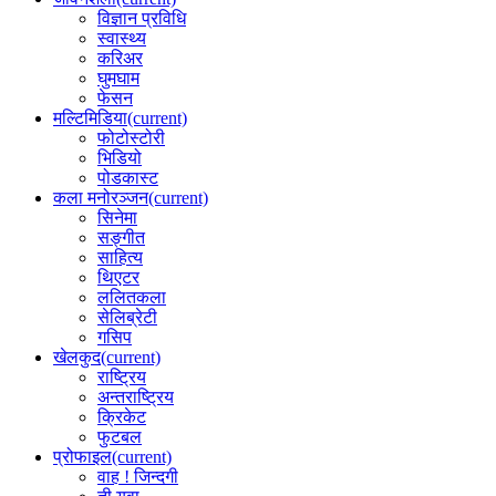
विज्ञान प्रविधि
स्वास्थ्य
करिअर
घुमघाम
फेसन
मल्टिमिडिया
(current)
फोटोस्टोरी
भिडियो
पोडकास्ट
कला मनोरञ्जन
(current)
सिनेमा
सङ्गीत
साहित्य
थिएटर
ललितकला
सेलिब्रेटी
गसिप
खेलकुद
(current)
राष्ट्रिय
अन्तराष्ट्रिय
क्रिकेट
फुटबल
प्रोफाइल
(current)
वाह ! जिन्दगी