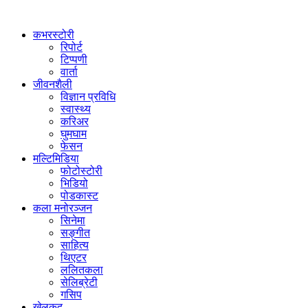
कभरस्टोरी
रिपोर्ट
टिप्पणी
वार्ता
जीवनशैली
विज्ञान प्रविधि
स्वास्थ्य
करिअर
घुमघाम
फेसन
मल्टिमिडिया
फोटोस्टोरी
भिडियो
पोडकास्ट
कला मनोरञ्जन
सिनेमा
सङ्गीत
साहित्य
थिएटर
ललितकला
सेलिब्रेटी
गसिप
खेलकुद