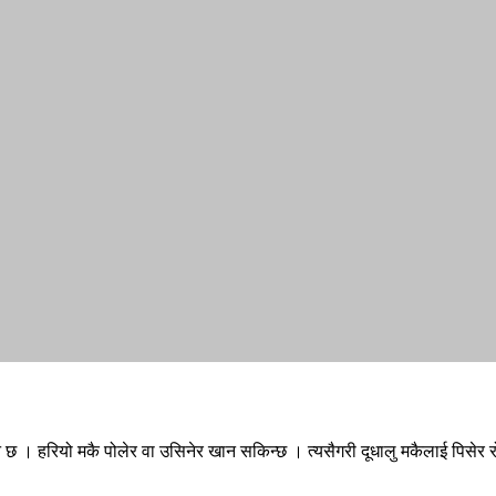
चलन छ । हरियो मकै पोलेर वा उसिनेर खान सकिन्छ । त्यसैगरी दूधालु मकैलाई पिस