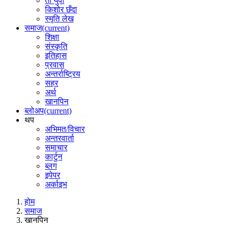
ती युवा
किशोर छँदा
स्मृति लेख
समाज
(current)
शिक्षा
संस्कृति
इतिहास
प्रवास
अन्तर्राष्ट्रिय
सहर
अर्थ
खानपिन
ब्लोअप
(current)
थप
अभिमत/विचार
अन्तरवार्ता
समाचार
कार्टुन
ब्लग
इपेपर
अर्काइभ
होम
समाज
खानपिन