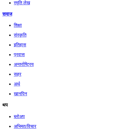
स्मृति लेख
समाज
शिक्षा
संस्कृति
इतिहास
प्रवास
अन्तर्राष्ट्रिय
सहर
अर्थ
खानपिन
थप
ब्लोअप
अभिमत/विचार