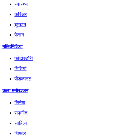
स्वास्थ्य
करिअर
घुमघाम
फेसन
मल्टिमिडिया
फोटोस्टोरी
भिडियो
पोडकास्ट
कला मनोरञ्जन
सिनेमा
सङ्गीत
साहित्य
थिएटर