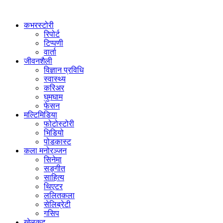
कभरस्टोरी
रिपोर्ट
टिप्पणी
वार्ता
जीवनशैली
विज्ञान प्रविधि
स्वास्थ्य
करिअर
घुमघाम
फेसन
मल्टिमिडिया
फोटोस्टोरी
भिडियो
पोडकास्ट
कला मनोरञ्जन
सिनेमा
सङ्गीत
साहित्य
थिएटर
ललितकला
सेलिब्रेटी
गसिप
खेलकुद