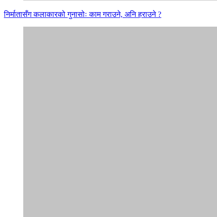
निर्मातासँग कलाकारको गुनासोः काम गराउने, अनि हराउने ?