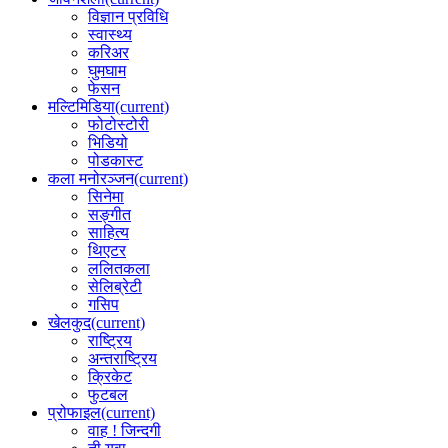
विज्ञान प्रविधि
स्वास्थ्य
करिअर
घुमघाम
फेसन
मल्टिमिडिया
(current)
फोटोस्टोरी
भिडियो
पोडकास्ट
कला मनोरञ्जन
(current)
सिनेमा
सङ्गीत
साहित्य
थिएटर
ललितकला
सेलिब्रेटी
गसिप
खेलकुद
(current)
राष्ट्रिय
अन्तराष्ट्रिय
क्रिकेट
फुटबल
प्रोफाइल
(current)
वाह ! जिन्दगी