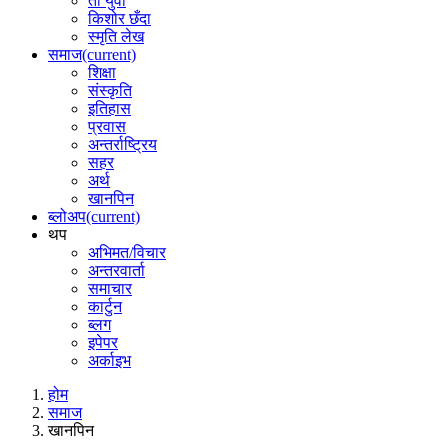
ती युवा
किशोर छँदा
स्मृति लेख
समाज
(current)
शिक्षा
संस्कृति
इतिहास
प्रवास
अन्तर्राष्ट्रिय
सहर
अर्थ
खानपिन
ब्लोअप
(current)
थप
अभिमत/विचार
अन्तरवार्ता
समाचार
कार्टुन
ब्लग
इपेपर
अर्काइभ
होम
समाज
खानपिन