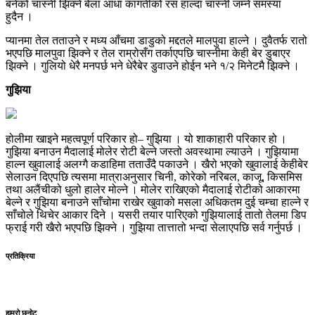
बनेको चास्नी झिक्ने बेला आधा कागतीको रस हाल्दा चास्नी जम्ने समस्या
हुदैन ।
प्यानमा तेल तताउने र मध्य आँचमा डाडुको मद्दतले मालपुवा हाल्ने । दुवैतर्फ रातो
भएपछि मालपुवा झिक्ने र तेल राम्रोसँग तर्काएपछि चास्नीमा केही बेर डुबाएर
झिक्ने । गुलियो धेरै मनपर्छ भने धेरैबेर डुवाउने होईन भने १/२ मिनेटमै झिक्ने ।
गुझिया
होलीमा खाइने महत्वपूर्ण परिकार हो– गुझिया । यो शाकाहारी परिकार हो ।
गुझिया बनाउन मैदालाई मोलेर रोटी बेल्ने जस्तो अवस्थामा ल्याउने । गुझियामा
हाल्न खुवालाई अलग्गै कडाहिमा तताउँदै पकाउने । खैरो भएको खुवालाई केहीबेर
सेलाउन दिएपछि त्यसमा मात्राअनुसार चिनी, कोरेको नरिबल, काजू, किसमिस
तथा अलैंचीको धुलो हालेर मोल्ने । मोलेर राखिएको मैदालाई रोटीको आकारमा
बेल्ने र गुझिया बनाउने साँचोमा राखेर खुवाको मसला अधिकतम दुई चम्चा हाल्ने र
साँचोले थिचेर आकार दिने । यसरी तयार पारिएको गुझियालाई तातो तेलमा डिप
फ्राई गरी खैरो भएपछि झिक्ने । गुझिया तात्तातो भन्दा सेलाएपछि सर्व गर्नुपर्छ ।
प्रतिक्रिया
हाम्रो छनोट