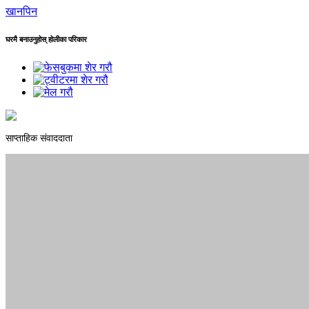
खानपिन
घरमै बनाउनुहोस् होलीका परिकार
साप्ताहिक संवाददाता