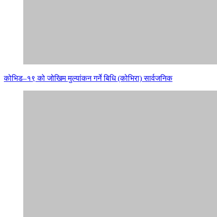
कोभिड–१९ को जोखिम मुल्यांकन गर्ने बिधि (कोभिरा) सार्वजनिक