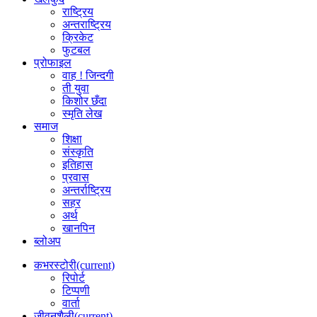
राष्ट्रिय
अन्तराष्ट्रिय
क्रिकेट
फुटबल
प्रोफाइल
वाह ! जिन्दगी
ती युवा
किशोर छँदा
स्मृति लेख
समाज
शिक्षा
संस्कृति
इतिहास
प्रवास
अन्तर्राष्ट्रिय
सहर
अर्थ
खानपिन
ब्लोअप
कभरस्टोरी
(current)
रिपोर्ट
टिप्पणी
वार्ता
जीवनशैली
(current)