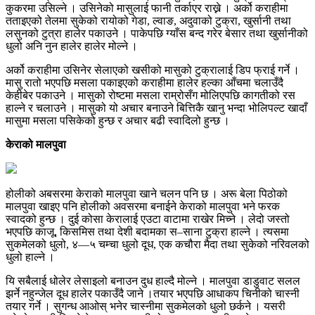
कुकरमा उसिल्ने । उसिनेको मासुलाई फानी तर्काएर राख्ने । अर्को कराहीमा
तताइएको तेलमा सुकेको रायोको गेडा, ल्वाङ, अदुवाको टुक्रा, खुर्सानी तथा
लसुनको टुत्रा हालेर पकाउने । पाकेपछि ग्याँस बन्द गरेर बेसार तथा खुर्सानीको
धुलो अनि नुन हालेर हालेर मोल्ने ।
अर्को कराहीमा उसिनेर सेलाएको खसीको मासुको टुक्रालाई डिप फ्राई गर्ने ।
मासु रातो भएपछि मसला पकाइएको कराहीमा हालेर हल्का आँचमा चलाउँदै
केहीबेर पकाउने । मासुको रोष्टमा मसला राम्रोसँग मोलिएपछि कागतीको रस
हाल्ने र चलाउने । मासुको यो अचार बनाउने बित्तिकै खानु भन्दा भोलिपल्ट खादाँ
मासुमा मसला पसिकेको हुन्छ र अचार बढी स्वादिलो हुन्छ ।
केराको मालपुवा
होलीको अबसरमा केराको मालपुवा खाने चलन पनि छ । अरू बेला पिठोको
मालपुवा खाइए पनि होलीको अवसरमा बनाईने केराको मालपुवा भने फरक
स्वादको हुन्छ । दुई कोसा केरालाई एउटा वाटामा राखेर मिच्ने । लेदो जस्तो
भएपछि काजू, किसमिस तथा देशी बदामका स–साना टुक्रा हाल्ने । त्यसमा
सुकमेलको धुलो, ४—५ चम्चा धुलो दूध, एक कचौरा मैदा तथा सुकेको नरिवलको
धुलो हाल्ने ।
यि सबैलाई धोलेर लेसाइलो बनाउन दुध हाल्दै मोल्ने । मालपुवा डाडुवाट सलल
झर्ने नहुन्जेल दूध हालेर पकाउँदै जाने ।तयार भएपछि आधाकप चिनीको चास्नी
तयार गर्ने । सुगन्ध आओस् भनेर चास्नीमा सुकमेलको धुलो छर्कने । यसरी