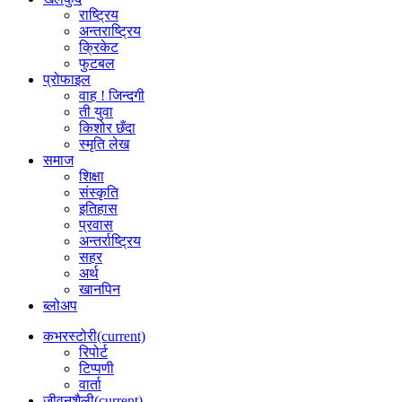
राष्ट्रिय
अन्तराष्ट्रिय
क्रिकेट
फुटबल
प्रोफाइल
वाह ! जिन्दगी
ती युवा
किशोर छँदा
स्मृति लेख
समाज
शिक्षा
संस्कृति
इतिहास
प्रवास
अन्तर्राष्ट्रिय
सहर
अर्थ
खानपिन
ब्लोअप
कभरस्टोरी
(current)
रिपोर्ट
टिप्पणी
वार्ता
जीवनशैली
(current)