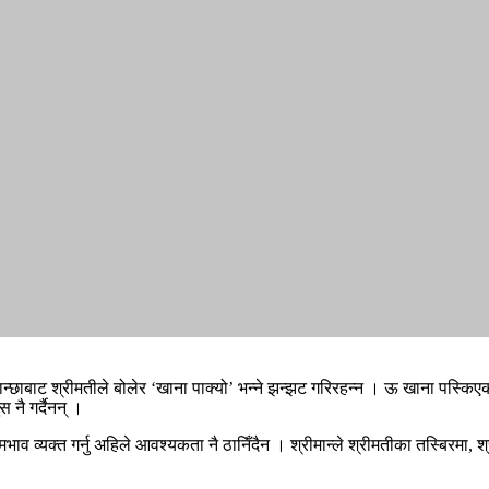
्छाबाट श्रीमतीले बोलेर ‘खाना पाक्यो’ भन्ने झन्झट गरिरहन्न । ऊ खाना पस्किएको
नै गर्दैनन् ।
ेमभाव व्यक्त गर्नु अहिले आवश्यकता नै ठानिँदैन । श्रीमान्ले श्रीमतीका तस्बिरमा, 