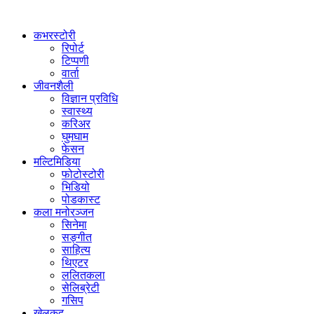
कभरस्टोरी
रिपोर्ट
टिप्पणी
वार्ता
जीवनशैली
विज्ञान प्रविधि
स्वास्थ्य
करिअर
घुमघाम
फेसन
मल्टिमिडिया
फोटोस्टोरी
भिडियो
पोडकास्ट
कला मनोरञ्जन
सिनेमा
सङ्गीत
साहित्य
थिएटर
ललितकला
सेलिब्रेटी
गसिप
खेलकुद