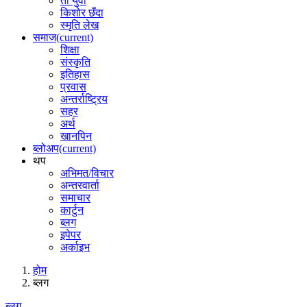
ती युवा
किशोर छँदा
स्मृति लेख
समाज
(current)
शिक्षा
संस्कृति
इतिहास
प्रवास
अन्तर्राष्ट्रिय
सहर
अर्थ
खानपिन
ब्लोअप
(current)
थप
अभिमत/विचार
अन्तरवार्ता
समाचार
कार्टुन
ब्लग
इपेपर
अर्काइभ
होम
ब्लग
ब्लग