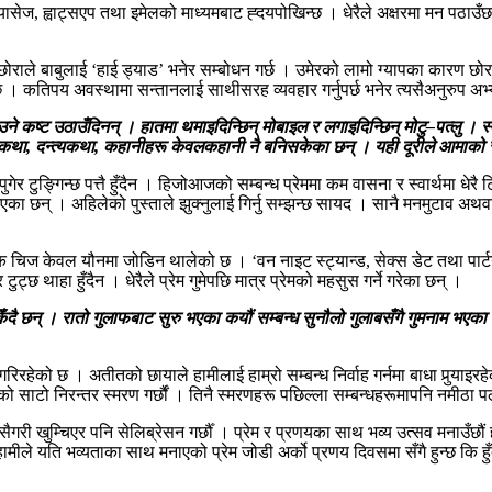
सेज, ह्वाट्सएप तथा इमेलको माध्यमबाट ह्दयपोखिन्छ । धेरैले अक्षरमा मन पठाउँ
। छोराले बाबुलाई ‘हाई ड्याड’ भनेर सम्बोधन गर्छ । उमेरको लामो ग्यापका कारण 
िन्छ । कतिपय अवस्थामा सन्तानलाई साथीसरह व्यवहार गर्नुपर्छ भनेर त्यसैअनुरुप
 कष्ट उठाउँदिनन् । हातमा थमाइदिन्छिन् मोबाइल र लगाइदिन्छिन् मोटु–पत्लु । स्मा
 लोककथा, दन्त्यकथा, कहानीहरू केवलकहानी नै बनिसकेका छन् । यही दूरीले आमाको स
ेर टुङ्गिन्छ पत्तै हुँदैन । हिजोआजको सम्बन्ध प्रेममा कम वासना र स्वार्थमा धेरै 
एका छन् । अहिलेको पुस्ताले झुक्नुलाई गिर्नु सम्झन्छ सायद । सानै मनमुटाव अथवा भ
रेक चिज केवल यौनमा जोडिन थालेको छ । ‘वन नाइट स्ट्यान्ड, सेक्स डेट तथा पार
ट्छ थाहा हुँदैन । धेरैले प्रेम गुमेपछि मात्र प्रेमको महसुस गर्ने गरेका छन् ।
िँदै छन् । रातो गुलाफबाट सुरु भएका कयौं सम्बन्ध सुनौलो गुलाबसँगै गुमनाम भएका 
हेको छ । अतीतको छायाले हामीलाई हाम्रो सम्बन्ध निर्वाह गर्नमा बाधा पुर्‍याइर
नुको साटो निरन्तर स्मरण गर्छौं । तिनै स्मरणहरू पछिल्ला सम्बन्धहरूमापनि नमीठ
 खुम्चिएर पनि सेलिब्रेसन गर्छौँ । प्रेम र प्रणयका साथ भव्य उत्सव मनाउँछौं हरेक व
 हामीले यति भव्यताका साथ मनाएको प्रेम जोडी अर्को प्रणय दिवसमा सँगै हुन्छ कि 