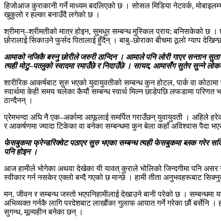
हिजोआज कुराकानी गर्ने माध्यम बदलिएको छ । सोसल मिडिया नेटवर्क, मोबाइलम्या
खुकुलो र हल्का बनाउँदै लगेको छ ।
श्रीमान्–श्रीमतीको मात्र होइन, सुमधुर सम्बन्ध मुस्किल प्राय: बनिसकेको छ 
छोरालाई सिकाउने फुर्सद पितालाई हुँदैन् । बाबु–छोराका बीचमा ठूलो ग्याप देख
आमाको नजिकै बस्नु छोरीले जरुरी ठान्दिन । आमाले पनि लोरी गाएर सन्तान सुताउने
त्यही मोटु–पत्लुको स्वादमा रमाउँछे र निदाउँछे । सायद, आमासँग सुतेर सुन्ने
शारीरिक आकर्षबाट सुरु भएको युवायुवतीको सम्बन्ध कुन होटल, पार्क वा कोठामा पुग
स्वार्थमा केही समय चलेका कैयौं सम्बन्ध स्वार्थ मिल्न छाडेपछि लफडामा परिणत भ
ठान्दैनन् ।
प्रेमभन्दा अघि नै एक–अर्कामा आफूलाई समर्पित गराउँछन् युवायुवती । अहिले ह
र आकर्षणमा ज्यादा टिकेका वा बनेका सम्बन्धमा कुन बेला कहाँ अविश्वास पैदा भएर टु
फेसबुकमा फ्रेन्डरिक्वेट पठाएर सुरु भएका सम्बन्ध त्यही फेसबुकमा ब्लक गरेर सक
पनि होइन ।
आज हामीले भोगेका अथवा देखेका यी यावत् कुराले भोलिको जिन्दगीमा पनि असर गरिर
स्वीकार गर्न नसकेर एक्लो बन्दै गएको छ मान्छे । हामी तीता अनुभवहरूबाट सिक्
मन, जीवन र सम्बन्ध जस्तो भएपनिहामीलाई देखाउने बानी परेको छ । सम्बन्धमा यसैगरी
अभिव्यक्त गर्नकै लागि परदेशबाट लाखौंका गुलाफ आयात गर्ने गरेका छौं बर्सेनि ।
सुगन्ध, मूल्यहीन बनेका छन् ।