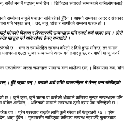
छन्, सबैले मन नै पढ्छन् भन्ने छैन । डिजिटल संवादले सम्बन्धको कसिलोपनलाई
छोराको सम्बोधन बाबुले पचाउन सकिरहेको हुँदैन । आफ्नो समयका आदर र संस्कार
 अभ्यास पनि भएका छन् । तर, बाबु–छोरा र साथीको सम्बन्ध फरक हो ।
र्ट फोनको विकास र विस्तारसँगै सम्बन्धहरू पनि स्मार्ट बन्दै गएका छन् । छोरी
्नेह महसुस गर्न सकिरहेका छैनन् सन्ततीले ।
टिकेको छ । भन्न त स्वार्थरहित सम्बन्ध दरिलो र दिगो हुन्छ भनिन्छ, तर समान
नाभनमा एउटा सुन्दर सम्बन्धको अन्त्य गर्न तयार हुन्छ, तर माफी माग्नु जरुरी
्टनर एक्सचेन्ज’ जस्ता चलनहरू सामान्य बन्न थालेका छन् । विश्वासमा कम, यौन
छन् । हुँदै गएका छन् । यसको अर्थ साँचो मायागर्नेहरू नै छैनन् भन्न खोजिएको
हेको छ । कुनै कुरा, कुनै घटना वा कसैको धोकाले कतिपय सुन्दर सम्बन्धहरू पनि
ा पल बोकेर आउँछन् । अतितको छायाले सम्बन्धमा ठूलो दरार पैदा गरिरहेको छ ।
र्ष । प्रेम प्रस्ताव राख्नकै लागि कुर्ने गरेका छौं फेबु्रअरी १४ । प्रेम
हुँदैन, थाहा हुँदैन । गुलाफसँग साटिएका कतिपय सम्बन्ध नहराउँदै गुलाफबाट