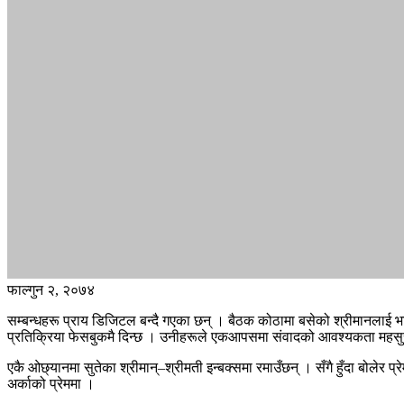
फाल्गुन २, २०७४
सम्बन्धहरू प्राय डिजिटल बन्दै गएका छन् । बैठक कोठामा बसेको श्रीमानलाई भान
प्रतिक्रिया फेसबुकमै दिन्छ । उनीहरूले एकआपसमा संवादको आवश्यकता महसुस 
एकै ओछ्यानमा सुतेका श्रीमान्–श्रीमती इन्बक्समा रमाउँछन् । सँगै हुँदा बोलेर प्र
अर्काको प्रेममा ।