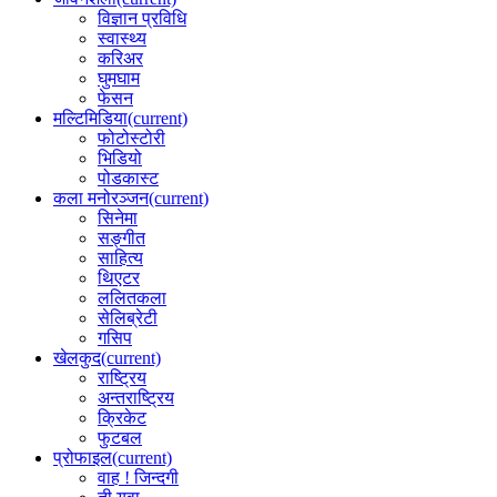
विज्ञान प्रविधि
स्वास्थ्य
करिअर
घुमघाम
फेसन
मल्टिमिडिया
(current)
फोटोस्टोरी
भिडियो
पोडकास्ट
कला मनोरञ्जन
(current)
सिनेमा
सङ्गीत
साहित्य
थिएटर
ललितकला
सेलिब्रेटी
गसिप
खेलकुद
(current)
राष्ट्रिय
अन्तराष्ट्रिय
क्रिकेट
फुटबल
प्रोफाइल
(current)
वाह ! जिन्दगी