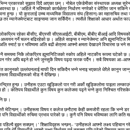
 विभिन्न प्रकारको सुझाव दिदै आएका छन् । नोबेल एकेडेमीका संस्थापक अध्यक्ष सुरेन्
अवस्था छ । ‘अहिले नै भविष्यको कार्यक्षेत्र निर्धारण नगरेको र धेरैतिर जान सकिने स
्भावना हुन्छ । यो कुरालाई उच्च माध्यमिक विद्यालय संघ (हिसान) का महासचिव तथ
िन्छ तर म्यानेजमेन्टबाट साइन्समा जान सकिँदैन । त्यसैले शिक्षाको आधार अर्थात फ
हाल लोकप्रिय रहेका बीसीए, बीएस्सी सीएसआईटी, बीबीएम, बीबीए बीआई आदि विषयक
अध्ययन गर्ने चलन बढिरहेको छ । अहिले साइन्स र म्यानेजेमन्ट अनि ह्युमानिटिज
 अलि स्मार्ट छ र भविष्यमा अलि बढी क्षेत्रमा आफ्नो क्षमता देखाउने विचारमा छ भने सा
 कुनै समयमा निकै लोकप्रिय ह्युमानिटिजको स्कोप अहिले नाटकीय रूपमा घटेको छ । य
ययन गरेर अघि बढ्ने हो भने जुनसुकै विषय पढ्दा फरक पर्दैन । सबै विषयका आ–आफ्न
र्थात कानुनको उल्लंघनलाई माफी दिन सकिदैन भन्ने भनाइ भएकाले धेरैले कानुन ज
ूमा विद्यार्थीहरूको भीड नै देखिन्छ ।
केन्द्रित हुन्छ । उनीहरू एउटा खुड्किलो पार गरी अर्को खुड्किलोमा पाइला लम्काउने 
ो । कतिपय विद्यार्थीले कुन विषय कुन कलेजमा पढ्ने भन्ने कुरा निश्चित गरिसके
पनि छ ।
स्तै भेटिन्छन् । उनीहरूमा विषय र कलेज छनौटमा केही कमजोरी रहला कि भन्ने डर पनि
विद्यार्थीको रुचिमा प्रभाव पारेको छ । कुनै पनि विषय भविष्यका लागि कति महत्त्
 पहिल्यै बुझ्न सक्छन् ।’ शिक्षाविद्हरू भन्छन्– ‘उनीहरूले आफ्नो लक्ष्य पहिचान 
ि धेरै विद्यार्थीले आफ्नो लक्ष्य निर्धारण गर्न नसक्दा पछि पढेको विषयमा काम न