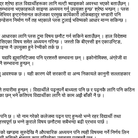
द्र श्रेष्ठ हाल विद्यार्थीहरूका लागि मल्टी च्वाइसको अवस्था भएको बताउँछन् ।
म्भावना भएकाहरूले साइन्स अध्ययन गर्नु उपयुक्त हुन्छ’ श्रेष्ठ भन्छन् । प्लस
ा जेभियर इन्टरनेसनल कलेजका प्रमुख कार्यकारी लोकबहादुर भण्डारी पनि
ाउन्डेसन निर्माण गर्ने तह भएकाले प्लस टुलाई भविष्यको आधार मान्न सकिन्छ ।
ो आधारका लागि प्लस टुमा विषय छनौट गर्न सकिने बताउँछन् । हाल विदेशमा
 मिसिएका विषय समेत अध्ययन गरिन्छ । जस्तो कि बीएस्सी इन एकाउन्टिङ,
इन्स नै उपयुक्त हुने रेग्मीको तर्क छ ।
द्यपि ह्युमानिटिजमा पनि प्रशस्तै सम्भावना छन् । इकोनोमिक्स, अंग्रेजी वा
ै सम्भावना हुन्छन् ।
ान्नु आवश्यक छ । यही कारण धेरै सरकारी वा अन्य निकायले कानुनी सल्लाहकार
तयारीमा हुन्छन् । विद्यार्थीले पढ्नुपर्ने बाध्यता पनि छ र पढ्नकै लागि पनि कठिन
का छन् भने कतिपय विद्यार्थीका लागि यो काम अझै बाँकी नै छ ।
 छ । यो नाम गरेको कलेजमा पढ्न पाए हुन्थ्यो भन्ने रहर विद्यार्थी तथा
वपूर्ण छ भन्ने कुराले विषय छनौटमा सबैभन्दा बढी प्रभाव पार्छ ।
गरेको खण्डमा सुरुदेखि नै औपचारिक अध्ययन पनि त्यही विषयमा गर्ने निर्णय लिन
गरी रुचिको क्षेत्रमा काम गरिरहेका उदाहरण प्रशस्तै छन् ।