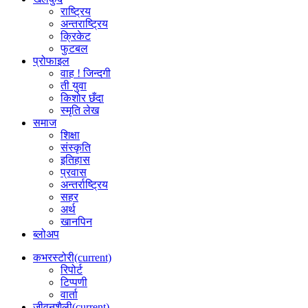
राष्ट्रिय
अन्तराष्ट्रिय
क्रिकेट
फुटबल
प्रोफाइल
वाह ! जिन्दगी
ती युवा
किशोर छँदा
स्मृति लेख
समाज
शिक्षा
संस्कृति
इतिहास
प्रवास
अन्तर्राष्ट्रिय
सहर
अर्थ
खानपिन
ब्लोअप
कभरस्टोरी
(current)
रिपोर्ट
टिप्पणी
वार्ता
जीवनशैली
(current)