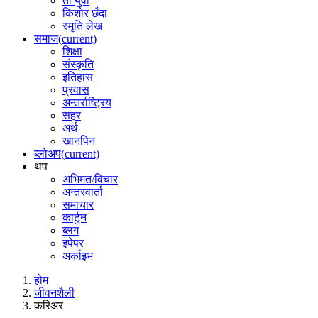
ती युवा
किशोर छँदा
स्मृति लेख
समाज
(current)
शिक्षा
संस्कृति
इतिहास
प्रवास
अन्तर्राष्ट्रिय
सहर
अर्थ
खानपिन
ब्लोअप
(current)
थप
अभिमत/विचार
अन्तरवार्ता
समाचार
कार्टुन
ब्लग
इपेपर
अर्काइभ
होम
जीवनशैली
करिअर