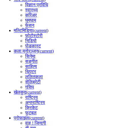
विज्ञान प्रविधि
स्वास्थ्य
करिअर
घुमघाम
फेसन
मल्टिमिडिया
(current)
फोटोस्टोरी
भिडियो
पोडकास्ट
कला मनोरञ्जन
(current)
सिनेमा
सङ्गीत
साहित्य
थिएटर
ललितकला
सेलिब्रेटी
गसिप
खेलकुद
(current)
राष्ट्रिय
अन्तराष्ट्रिय
क्रिकेट
फुटबल
प्रोफाइल
(current)
वाह ! जिन्दगी