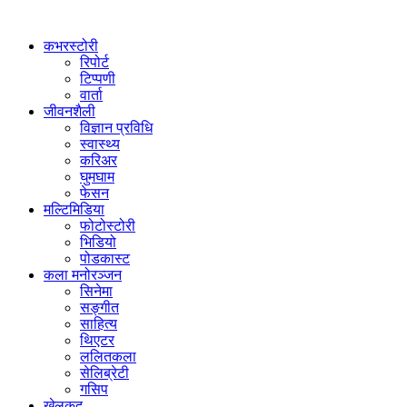
कभरस्टोरी
रिपोर्ट
टिप्पणी
वार्ता
जीवनशैली
विज्ञान प्रविधि
स्वास्थ्य
करिअर
घुमघाम
फेसन
मल्टिमिडिया
फोटोस्टोरी
भिडियो
पोडकास्ट
कला मनोरञ्जन
सिनेमा
सङ्गीत
साहित्य
थिएटर
ललितकला
सेलिब्रेटी
गसिप
खेलकुद