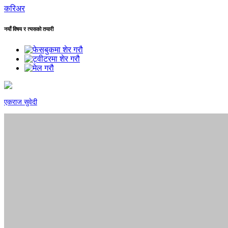
करिअर
नयाँ विषय र त्यसको तयारी
एकराज सुवेदी