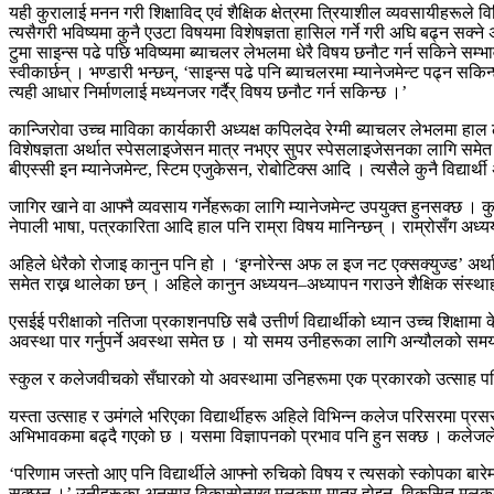
यही कुरालाई मनन गरी शिक्षाविद् एवं शैक्षिक क्षेत्रमा त्रियाशील व्यवसायीहरूले
त्यसैगरी भविष्यमा कुनै एउटा विषयमा विशेषज्ञता हासिल गर्ने गरी अघि बढ्न सक्ने 
टुमा साइन्स पढे पछि भविष्यमा ब्याचलर लेभलमा धेरै विषय छनौट गर्न सकिने सम
स्वीकार्छन् । भण्डारी भन्छन्, ‘साइन्स पढे पनि ब्याचलरमा म्यानेजमेन्ट पढ्न सक
त्यही आधार निर्माणलाई मध्यनजर गर्दैर् विषय छनौट गर्न सकिन्छ ।’
कान्जिरोवा उच्च माविका कार्यकारी अध्यक्ष कपिलदेव रेग्मी ब्याचलर लेभलमा 
विशेषज्ञता अर्थात स्पेसलाइजेसन मात्र नभएर सुपर स्पेसलाइजेसनका लागि समेत 
बीएस्सी इन म्यानेजमेन्ट, स्टिम एजुकेसन, रोबोटिक्स आदि । त्यसैले कुनै विद्यार्थी
जागिर खाने वा आफ्नै व्यवसाय गर्नेहरूका लागि म्यानेजमेन्ट उपयुक्त हुनसक्छ ।
नेपाली भाषा, पत्रकारिता आदि हाल पनि राम्रा विषय मानिन्छन् । राम्रोसँग अध्
अहिले धेरैको रोजाइ कानुन पनि हो । ‘इग्नोरेन्स अफ ल इज नट एक्सक्युज्ड’ अ
समेत राख्न थालेका छन् । अहिले कानुन अध्ययन–अध्यापन गराउने शैक्षिक संस्थाहर
एसईई परीक्षाको नतिजा प्रकाशनपछि सबै उत्तीर्ण विद्यार्थीको ध्यान उच्च शिक्षामा 
अवस्था पार गर्नुपर्ने अवस्था समेत छ । यो समय उनीहरूका लागि अन्यौलको समय ह
स्कुल र कलेजवीचको सँघारको यो अवस्थामा उनिहरूमा एक प्रकारको उत्साह 
यस्ता उत्साह र उमंगले भरिएका विद्यार्थीहरू अहिले विभिन्न कलेज परिसरमा प्रस
अभिभावकमा बढ्दै गएको छ । यसमा विज्ञापनको प्रभाव पनि हुन सक्छ । कलेजले पनि 
‘परिणाम जस्तो आए पनि विद्यार्थीले आफ्नो रुचिको विषय र त्यसको स्कोपका बारेमा
सक्छन् ।’ उनीहरूका अनुसार विकासोन्मुख मुलुकमा मात्र होइन, विकसित मुलुकमा पन