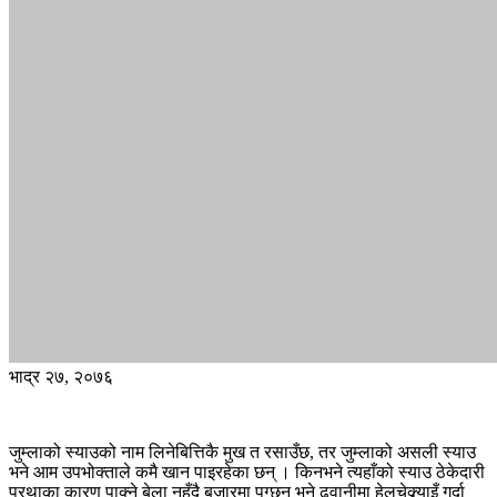
भाद्र २७, २०७६
जुम्लाको स्याउको नाम लिनेबित्तिकै मुख त रसाउँछ, तर जुम्लाको असली स्याउ
भने आम उपभोक्ताले कमै खान पाइरहेका छन् । किनभने त्यहाँको स्याउ ठेकेदारी
प्रथाका कारण पाक्ने बेला नहुँदै बजारमा पुग्छन् भने ढुवानीमा हेलचेक्र्याइँ गर्दा