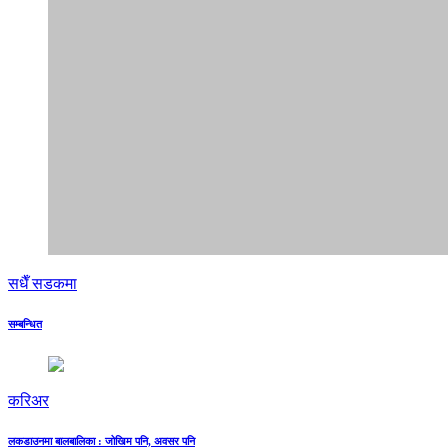
सधैँ सडकमा
सम्बन्धित
करिअर
लकडाउनमा बालबालिका : जोखिम पनि, अवसर पनि