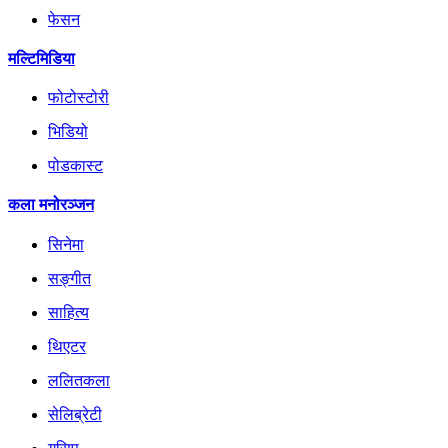
फेसन
मल्टिमिडिया
फोटोस्टोरी
भिडियो
पोडकास्ट
कला मनोरञ्जन
सिनेमा
सङ्गीत
साहित्य
थिएटर
ललितकला
सेलिब्रेटी