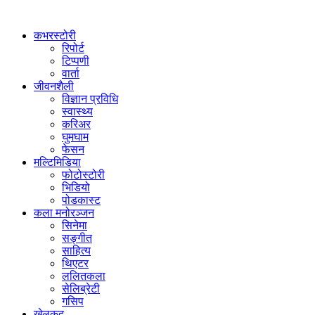
कभरस्टोरी
रिपोर्ट
टिप्पणी
वार्ता
जीवनशैली
विज्ञान प्रविधि
स्वास्थ्य
करिअर
घुमघाम
फेसन
मल्टिमिडिया
फोटोस्टोरी
भिडियो
पोडकास्ट
कला मनोरञ्जन
सिनेमा
सङ्गीत
साहित्य
थिएटर
ललितकला
सेलिब्रेटी
गसिप
खेलकुद