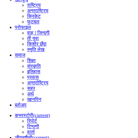
राष्ट्रिय
अन्तराष्ट्रिय
क्रिकेट
फुटबल
प्रोफाइल
वाह ! जिन्दगी
ती युवा
किशोर छँदा
स्मृति लेख
समाज
शिक्षा
संस्कृति
इतिहास
प्रवास
अन्तर्राष्ट्रिय
सहर
अर्थ
खानपिन
ब्लोअप
कभरस्टोरी
(current)
रिपोर्ट
टिप्पणी
वार्ता
जीवनशैली
(current)