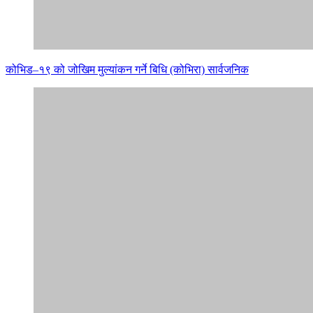
कोभिड–१९ को जोखिम मुल्यांकन गर्ने बिधि (कोभिरा) सार्वजनिक