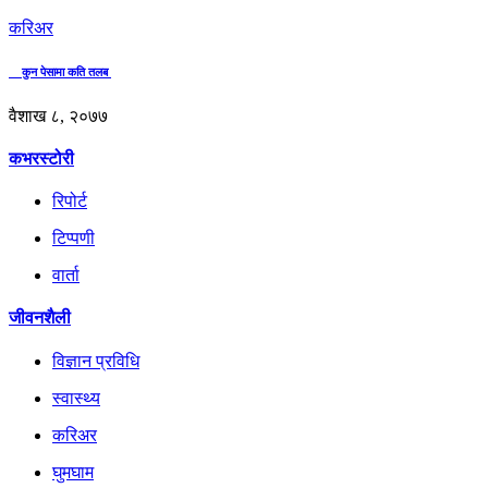
करिअर
कुन पेसामा कति तलब
वैशाख ८, २०७७
कभरस्टोरी
रिपोर्ट
टिप्पणी
वार्ता
जीवनशैली
विज्ञान प्रविधि
स्वास्थ्य
करिअर
घुमघाम