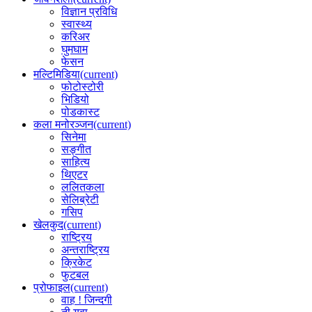
विज्ञान प्रविधि
स्वास्थ्य
करिअर
घुमघाम
फेसन
मल्टिमिडिया
(current)
फोटोस्टोरी
भिडियो
पोडकास्ट
कला मनोरञ्जन
(current)
सिनेमा
सङ्गीत
साहित्य
थिएटर
ललितकला
सेलिब्रेटी
गसिप
खेलकुद
(current)
राष्ट्रिय
अन्तराष्ट्रिय
क्रिकेट
फुटबल
प्रोफाइल
(current)
वाह ! जिन्दगी