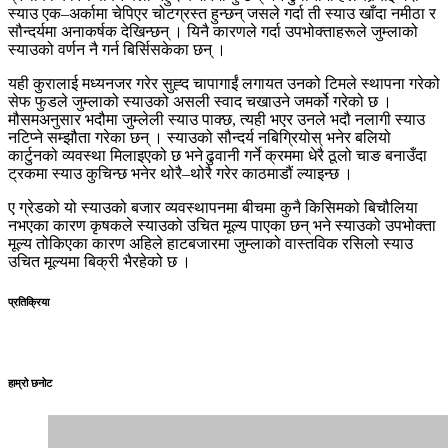
स्याउ एक–अर्कामा चेपिएर चोटग्रस्त हुन्छन् जसले गर्दा ती स्याउ खाँदा नमीठा र
सौन्दर्यमा अनाकर्षक देखिन्छन् । यिनै कारणले गर्दा उपभोक्ताहरूले जुम्लाको
स्याउको वर्णन नै गर्न बिर्सिसकेका छन् ।
यही कुरालाई मध्यनजर गरेर सुह्द चापागाईं लगायत उनको टिमले स्थापना गरेको
सेफ फुडले जुम्लाको स्याउको असली स्वाद चखाउने जमर्को गरेको छ ।
मौसमअनुसार भदौमा जुम्लेली स्याउ पाक्छ, त्यही भएर उनले भदौ नलागी स्याउ
नटिप्ने सम्झौता गरेका छन् । स्याउको सौन्दर्य नबिग्रियोस् भनेर बलियो
कार्टुनको व्यवस्था मिलाइएको छ भने ढुवानी गर्ने क्रममा धेरै ठूलो चाङ बनाउँदा
ट्रकमा स्याउ कुचिन्छ भनेर थोरै–थोरै गरेर काठमाडौं ल्याइन्छ ।
ए ग्रेडको यो स्याउको बजार व्यवस्थापनमा बीचमा कुनै किसिमको बिचौलिया
नभएका कारण कृषकले स्याउको उचित मूल्य पाएका छन् भने स्याउको उपभोक्ता
मूल्य तोकिएका कारण अहिले हाटबजारमा जुम्लाको वास्तविक रसिलो स्याउ
उचित मूल्यमा बिक्री भैरहेको छ ।
प्रतिक्रिया
हाम्रो छनोट