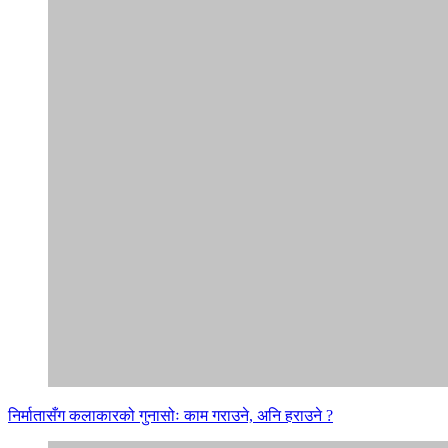
निर्मातासँग कलाकारको गुनासोः काम गराउने, अनि हराउने ?