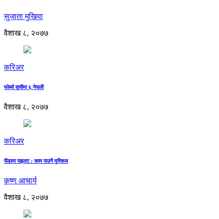
सुजाता मुखिया
वैशाख ८, २०७७
करिअर
फोर्ब्स सूचीमा ६ नेपाली
वैशाख ८, २०७७
करिअर
पीडामा पाइलट : काम पाउनै मुस्किल
कृष्ण आचार्य
वैशाख ८, २०७७