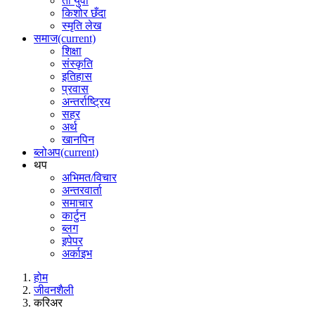
ती युवा
किशोर छँदा
स्मृति लेख
समाज
(current)
शिक्षा
संस्कृति
इतिहास
प्रवास
अन्तर्राष्ट्रिय
सहर
अर्थ
खानपिन
ब्लोअप
(current)
थप
अभिमत/विचार
अन्तरवार्ता
समाचार
कार्टुन
ब्लग
इपेपर
अर्काइभ
होम
जीवनशैली
करिअर