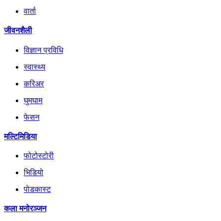
वार्ता
जीवनशैली
विज्ञान प्रविधि
स्वास्थ्य
करिअर
घुमघाम
फेसन
मल्टिमिडिया
फोटोस्टोरी
भिडियो
पोडकास्ट
कला मनोरञ्जन