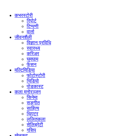
कभरस्टोरी
रिपोर्ट
टिप्पणी
वार्ता
जीवनशैली
विज्ञान प्रविधि
स्वास्थ्य
करिअर
घुमघाम
फेसन
मल्टिमिडिया
फोटोस्टोरी
भिडियो
पोडकास्ट
कला मनोरञ्जन
सिनेमा
सङ्गीत
साहित्य
थिएटर
ललितकला
सेलिब्रेटी
गसिप
खेलकुद