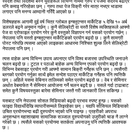
स्वदेश तथा विदेशमा बस्ने युवाहरूले विभिन्न नाममा ग्रुप र पेजमा सदस्य बढाएर
पनि कमाइ गरिरहेका छन् । ग्रुप तथा पेज विक्री गरेर मात्र नभएर भाडामा
लगाएर पनि मनग्य आम्दानी गरिँदै आएको छ ।
विशेषज्ञहरू आगामी दुई वर्ष भित्र ग्लोबल इन्फ्लुएन्सर मार्केटिङ ५ देखि १० अर्ब
डलरले बढ्ने अनुमान गर्छन् । कुनै सेलिब्रेटी वा यस्तै विशेष व्यक्तिहरूले आफ्नो
पेज वा प्रोफाइल प्रयोग गरेर कुनै वस्तुको विज्ञापन गर्न यसको प्रयोग गर्छन् ।
नेपालमा पनि यस्तो इन्फ्लुएन्सर मार्केटिङको प्रयोग बढ्दो छ । कुनै सामग्री
पोस्ट गरेपछि त्यसमा आएको लाइकका आधारमा निश्चित शुल्क लिने सेलिब्रेटी
नेपालमा पनि छन् ।
त्यस वाहेक अन्य विभिन्न उपाय अपनाएर पनि विश्व बजारमा उपस्थिति जनाउने
चलन बढ्दो छ । टुटल र पठाओ बाहेक अन्य विभिन्न एपको प्रयोग बढ्दो छ ।
विभिन्न वेबसाइट प्रयोग गरी आफ्नो सामान बिक्री गर्नेहरू पनि छन् । त्यसैगरी
ब्लगको प्रयोग गर्नुका साथै इमेल सन्देश पठाएर मार्केटिङ गर्नेहरू पनि त्यत्तिकै
छन् । अहिले यसमा वेबिनार तालिमको समेत प्रयोग बढ्दो छ । वेब र सेमिनार
अर्थात वेबमार्फत नै सेमिनार आयोजना गर्ने चलन बढ्दै छ । यसले गर्दा टाढाबाट
समेत कुनै विषयवस्तुका बारेमा सेमिनार जस्तै गरी जानकारी लिन सकिन्छ ।
यसबाट पनि नेपालमा सोसल मिडियाको बढ्दो प्रभाव स्पष्ट हुन्छ । यसको
फाइदा विद्यार्थीदेखि व्यापारीसम्मले लिइरहेका छन् । यद्यपि सोसियल मिडियाको
उचित प्रयोगभन्दा बढी दुरुपयोग भएको पनि पाइन्छ । प्रहरीको अपराध
अनुसन्धान महाशाखामा सामाजिक सञ्जाल दुरुपयोगको उजुरीको चाङ नै लाग्ने
गरेको छ । त्यसैले यसको प्रयोगमा सतर्कता अपनाउनु पनि त्यत्तिकै आवश्यक
छ ।