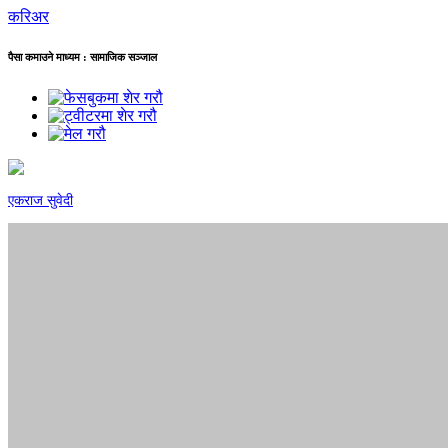
करिअर
पैसा कमाउने माध्यम : सामाजिक सञ्जाल
एकराज सुवेदी