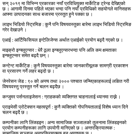
सन् २०१९ मा विभिन्न प्रकारका नयाँ प्रविधियुक्त मार्केटिङ ट्रेन्ड देखिएको
छ । आगामी दिनमा पहिले भएका भन्दा पनि नयाँ प्रविधिको सहयोगले मानिसहरू
आफ्ना उत्पादनका साथ बजारमा प्रस्तुत हुने पक्का छ ।
लाइभ भिडियो स्ट्रिमिङ : कुनै पनि विषयवस्तुका बारेमा लाइभ भिडियो स्ट्रिमिङ
गरेर देखाउने ।
एआई : आर्टिफिसियल इन्टेलिजेन्स अर्थात एआईको प्रयोग बढ्दै गएको छ ।
माइक्रो इन्फ्लुएन्सर : धेरै ठूला इन्फ्लुएन्सरभन्दा पनि अलि कम क्षमताका
इन्फ्लुएन्सर समेत बढ्दै छन् ।
कन्टेन्ट मार्केटिङ : कुनै विषयवस्तुका बारेमा जानकारीमूलक सामग्री प्रकाशन
वा प्रसारण गर्ने लहर बढ्दो छ ।
जेनरेसन जेड : ९० को अन्त्य तथा २००० पश्चात जन्मिएकाहरूलाई लक्षित गरी
विषयवस्तु प्रस्तुत गर्ने चलन बढ्दैछ ।
कन्जुमर पर्सनलाइजेसन : ग्राहकको व्यक्तिगत चाहनालाई ध्यानमा राख्ने ।
प्राइभेसी प्रोटेक्सन महत्वपूर्ण : कुनै व्यक्तिको गोपनियतालाई विशेष ध्यान दिने
चलन बढ्दै छ ।
कम्पनीका लागि लिंक्डइन : अन्य सामाजिक सञ्जालको तुलनामा लिंक्डइनको
प्रयोग कम्पनीहरूका लागि उपयोगी मानिएको छ । अन्तरक्रियात्मक :
सामाजिक सञ्जाल अन्तरक्रियात्मक हुनु आवश्यक छ ।