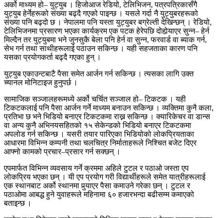
अर्को माध्यम हो– युट्युब । हिजोआज रेडियो, टेलिभिजन, पत्रपत्रिकासँगै
युट्युब हेर्नेहरूको संख्या बढ्दै गएको पाइन्छ । यसले गर्दा नै युट्युबरहरूको
संख्या पनि बढ्दो छ । नेपालमा पनि यस्ता युट्युबर बग्रेल्ती देखिन्छन् । रेडियो,
टेलिभिजनमा प्रसारण भएका कार्यक्रम एक पटक हेरेपछि दोहोर्‍याएर सुन्न– हेर्न
मिल्दैन तर युट्युबमा भने जुनसुकै बेला पनि हेर्न वा सुन्न, फरवार्ड वा ब्याक गर्न,
सेभ गर्न तथा साथीहरूलाई पठाउन सकिन्छ । यही सहजताका कारण पनि
यसका प्रयोगकर्ता बढ्दै गएका हुन् ।
युट्युब एकाउन्टबाटै पैसा समेत आर्जन गर्न सकिन्छ । त्यसका लागि उक्त
च्यानल मोनिटाइज हुनुपर्छ ।
सामाजिक सञ्जालहरूमध्ये अर्को चर्चित सञ्जाल हो– टिकटक । यही
टिकटकलाई पनि पैसा आर्जन गर्ने माध्यम बनाउन सकिन्छ । व्यक्तिमा कुनै कला,
प्रतिभा छ भने भिडियो बनाएर टिकटकमा राख्न सकिन्छ । क्यारिकेचर वा डान्स
वा अन्य कुनै अभिनयसहितको १५ सेकेन्डको भिडियो बनाएर टिकटकमा
अपलोड गर्न सकिन्छ । यसरी तयार पारिएका भिडियोको लोकप्रियताका
आधारमा विभिन्न कम्पनी तथा चलचित्र निर्माताहरूले निश्चित बजेट दिएर
आफ्नो कामको प्रचार–प्रसार गर्न सक्छन् ।
एपमार्फत विभिन्न व्यवसाय गर्ने क्रममा अहिले टुटल र पठाओ जस्ता एप
लोकप्रिय भएका छन् । यी एप प्रयोग गरी विद्यार्थीहरूले समेत यात्रीहरूलाई
एक स्थानबाट अर्को स्थानमा पुर्‍याएर पैसा कमाउने गरेका छन् । टुटल र
पठाओमा आबद्ध हुने युवाहरूले महिनामा ६० हजारभन्दा बढीसम्म कमाएको
बताइन्छ ।