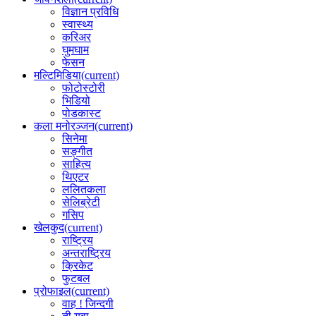
विज्ञान प्रविधि
स्वास्थ्य
करिअर
घुमघाम
फेसन
मल्टिमिडिया
(current)
फोटोस्टोरी
भिडियो
पोडकास्ट
कला मनोरञ्जन
(current)
सिनेमा
सङ्गीत
साहित्य
थिएटर
ललितकला
सेलिब्रेटी
गसिप
खेलकुद
(current)
राष्ट्रिय
अन्तराष्ट्रिय
क्रिकेट
फुटबल
प्रोफाइल
(current)
वाह ! जिन्दगी