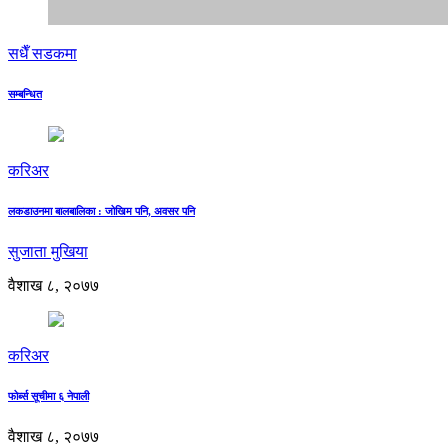
सधैँ सडकमा
सम्बन्धित
करिअर
लकडाउनमा बालबालिका : जोखिम पनि, अवसर पनि
सुजाता मुखिया
वैशाख ८, २०७७
करिअर
फोर्ब्स सूचीमा ६ नेपाली
वैशाख ८, २०७७