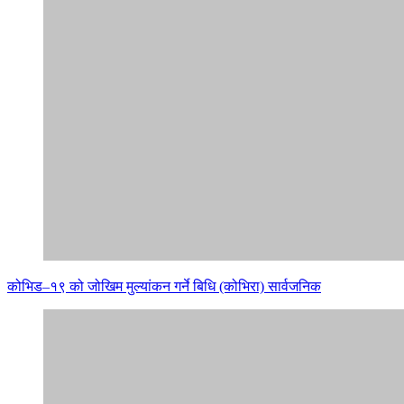
कोभिड–१९ को जोखिम मुल्यांकन गर्ने बिधि (कोभिरा) सार्वजनिक