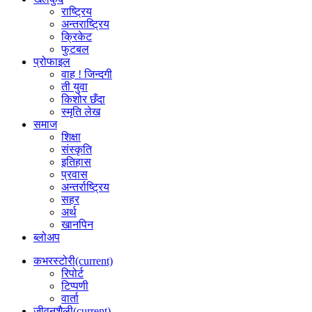
राष्ट्रिय
अन्तराष्ट्रिय
क्रिकेट
फुटबल
प्रोफाइल
वाह ! जिन्दगी
ती युवा
किशोर छँदा
स्मृति लेख
समाज
शिक्षा
संस्कृति
इतिहास
प्रवास
अन्तर्राष्ट्रिय
सहर
अर्थ
खानपिन
ब्लोअप
कभरस्टोरी
(current)
रिपोर्ट
टिप्पणी
वार्ता
जीवनशैली
(current)