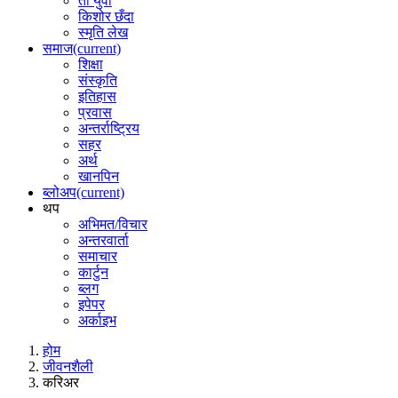
ती युवा
किशोर छँदा
स्मृति लेख
समाज
(current)
शिक्षा
संस्कृति
इतिहास
प्रवास
अन्तर्राष्ट्रिय
सहर
अर्थ
खानपिन
ब्लोअप
(current)
थप
अभिमत/विचार
अन्तरवार्ता
समाचार
कार्टुन
ब्लग
इपेपर
अर्काइभ
होम
जीवनशैली
करिअर