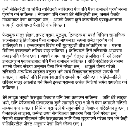
कुनै सेलिब्रेटी वा चर्चित व्यक्तिको व्यक्तिगत पेज पनि पैसा कमाउने प्रयोजनमा
प्रयोग गर्न सकिन्छ । नेपालमा पनि यस्ता धेरै सेलिब्रेटी छन्, जसले पेजकै
माध्यमबाट पैसा कमाएका छन् । आफ्नो पेजमा कुनै कम्पनीको प्रवद्र्धनात्मक
सामग्री राखे वापत पैसा लिन सकिन्छ ।
फेसबुक मात्र होइन, इन्स्टाग्राम, युट्युब, टिकटक वा यस्तै विभिन्न सामाजिक
सञ्जाललाई हिजोआज पैसा कमाउने माध्यमका रूपमा समेत प्रयोग गर्न
थालिएको छ । इन्स्टाग्राम विशेष गरी युवायुवती बीच लोकप्रिय छ । यसमा
विभिन्न प्रकारको तस्बिर राख्न सकिन्छ । कतिपयले तिनै तस्बिरकै आधारमा
कमाइ पनि गरेका छन् । आफ्नै नाममा वा कुनै क्षेत्रलाई लक्षित गरी खोलिएको
इन्स्टाग्राम एकाउन्टबाट पनि पैसा कमाउन सकिन्छ । सेलिब्रेटीहरूले यसमा
आफ्नो पोस्ट संख्या अनुसार पैसा लिने गरेका छन् । आफूले पोस्ट गरेको
तस्बिरले अत्यधिक लाइक्स बटुल्छ भने स्वयं विज्ञापनदाताहरूले सम्पर्क गर्न
सक्छन् । आफैंले पनि विज्ञापनदातासँग सम्पर्क गर्न सकिन्छ । पहिले–पहिले
तस्बिर मात्र अपलोड गर्न मिल्ने इन्स्टाग्राममा अचेल भिडियो समेत अपलोड गर्न
सकिन्छ ।
धेरै लाइक भएको फेसबुक पेजबाट पनि पैसा कमाउन सकिन्छ । जति धेरै लाइक
भयो, उति धेरैजनाको एकाउन्टमा कुनै सामग्री पुग्छ र यो नै पैसा कमाउने गतिलो
माध्यम बन्न सक्छ । विभिन्न ब्रान्डले फेसबुकमार्फत विज्ञापन गरिरहेका हुन्छन् ।
पेजहरूले लाइक्स, कमेन्ट तथा सेयरिङका आधारमा पैसा लिने गरेका छन् ।
नेपाली व्यवसायीहरूले पनि फेसुबकका लागि पैसा छुट्याउने गरेका छन् भने केही
सेलिब्रिटीले पोस्ट अनुसार पैसा लिने गरेका छन् ।