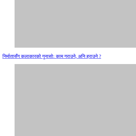
निर्मातासँग कलाकारको गुनासोः काम गराउने, अनि हराउने ?