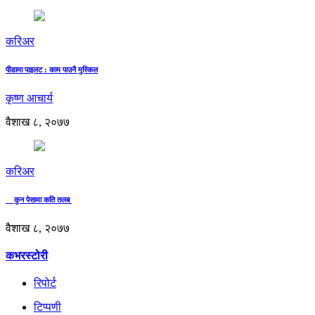
करिअर
पीडामा पाइलट : काम पाउनै मुस्किल
कृष्ण आचार्य
वैशाख ८, २०७७
करिअर
कुन पेसामा कति तलब
वैशाख ८, २०७७
कभरस्टोरी
रिपोर्ट
टिप्पणी