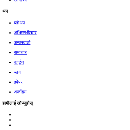
थप
ब्लोअप
अभिमत/विचार
अन्तरवार्ता
समाचार
कार्टुन
ब्लग
इपेपर
अर्काइभ
हामीलाई खोज्नुहोस्