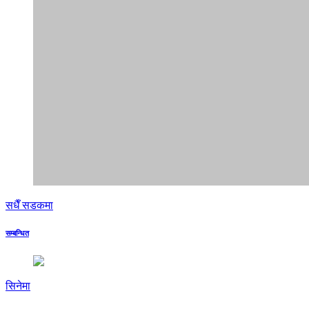
सधैँ सडकमा
सम्बन्धित
सिनेमा