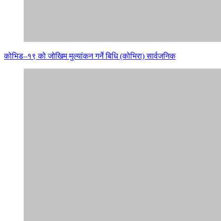
कोभिड–१९ को जोखिम मुल्यांकन गर्ने बिधि (कोभिरा) सार्वजनिक