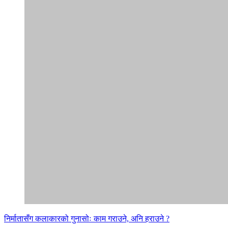
निर्मातासँग कलाकारको गुनासोः काम गराउने, अनि हराउने ?