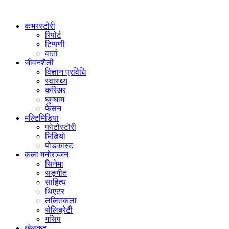
कभरस्टोरी
रिपोर्ट
टिप्पणी
वार्ता
जीवनशैली
विज्ञान प्रविधि
स्वास्थ्य
करिअर
घुमघाम
फेसन
मल्टिमिडिया
फोटोस्टोरी
भिडियो
पोडकास्ट
कला मनोरञ्जन
सिनेमा
सङ्गीत
साहित्य
थिएटर
ललितकला
सेलिब्रेटी
गसिप
खेलकुद