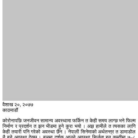
वैशाख २०, २०७७
काठमाडौं
कोरोनापछि जनजीवन सामान्य अवस्थामा फर्किन त केही समय लाग्छ भने फिल्म
निर्माण र प्रदर्शन त झन भीडमा हुने कुरा भयो । अझ हामीले त त्यसका लागि
केही तयारी पनि गरेको अवस्था छैन । नेपाली सिनेमाको अर्थतन्त्र त डामाडोल
नै हुने अवस्था देख्छु । हलमा दर्शक आउने अवस्था सिर्जना हुन कम्तीमा ७–८