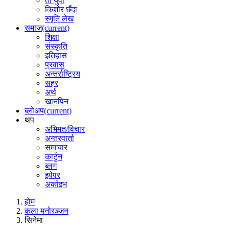
ती युवा
किशोर छँदा
स्मृति लेख
समाज
(current)
शिक्षा
संस्कृति
इतिहास
प्रवास
अन्तर्राष्ट्रिय
सहर
अर्थ
खानपिन
ब्लोअप
(current)
थप
अभिमत/विचार
अन्तरवार्ता
समाचार
कार्टुन
ब्लग
इपेपर
अर्काइभ
होम
कला मनोरञ्जन
सिनेमा