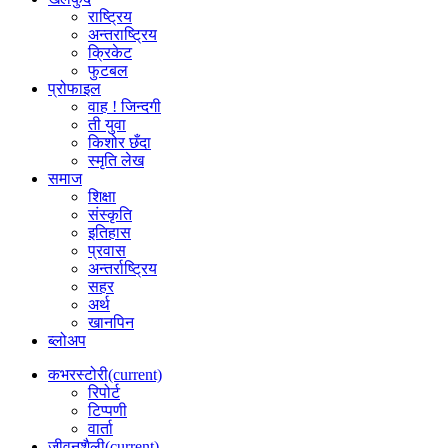
राष्ट्रिय
अन्तराष्ट्रिय
क्रिकेट
फुटबल
प्रोफाइल
वाह ! जिन्दगी
ती युवा
किशोर छँदा
स्मृति लेख
समाज
शिक्षा
संस्कृति
इतिहास
प्रवास
अन्तर्राष्ट्रिय
सहर
अर्थ
खानपिन
ब्लोअप
कभरस्टोरी
(current)
रिपोर्ट
टिप्पणी
वार्ता
जीवनशैली
(current)