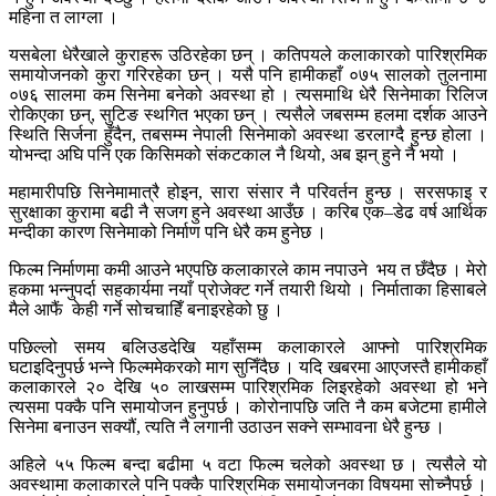
महिना त लाग्ला ।
यसबेला धेरैखाले कुराहरू उठिरहेका छन् । कतिपयले कलाकारको पारिश्रमिक
समायोजनको कुरा गरिरहेका छन् । यसै पनि हामीकहाँ ०७५ सालको तुलनामा
०७६ सालमा कम सिनेमा बनेको अवस्था हो । त्यसमाथि धेरै सिनेमाका रिलिज
रोकिएका छन्, सुटिङ स्थगित भएका छन् । त्यसैले जबसम्म हलमा दर्शक आउने
स्थिति सिर्जना हुँदैन, तबसम्म नेपाली सिनेमाको अवस्था डरलाग्दै हुन्छ होला ।
योभन्दा अघि पनि एक किसिमको संकटकाल नै थियो, अब झन् हुने नै भयो ।
महामारीपछि सिनेमामात्रै होइन, सारा संसार नै परिवर्तन हुन्छ । सरसफाइ र
सुरक्षाका कुरामा बढी नै सजग हुने अवस्था आउँछ । करिब एक–डेढ वर्ष आर्थिक
मन्दीका कारण सिनेमाको निर्माण पनि धेरै कम हुनेछ ।
फिल्म निर्माणमा कमी आउने भएपछि कलाकारले काम नपाउने भय त छँदैछ । मेरो
हकमा भन्नुपर्दा सहकार्यमा नयाँ प्रोजेक्ट गर्ने तयारी थियो । निर्माताका हिसाबले
मैले आफैं केही गर्ने सोचचाहिँ बनाइरहेको छु ।
पछिल्लो समय बलिउडदेखि यहाँसम्म कलाकारले आफ्नो पारिश्रमिक
घटाइदिनुपर्छ भन्ने फिल्ममेकरको माग सुनिँदैछ । यदि खबरमा आएजस्तै हामीकहाँ
कलाकारले २० देखि ५० लाखसम्म पारिश्रमिक लिइरहेको अवस्था हो भने
त्यसमा पक्कै पनि समायोजन हुनुपर्छ । कोरोनापछि जति नै कम बजेटमा हामीले
सिनेमा बनाउन सक्यौं, त्यति नै लगानी उठाउन सक्ने सम्भावना धेरै हुन्छ ।
अहिले ५५ फिल्म बन्दा बढीमा ५ वटा फिल्म चलेको अवस्था छ । त्यसैले यो
अवस्थामा कलाकारले पनि पक्कै पारिश्रमिक समायोजनका विषयमा सोच्नैपर्छ ।