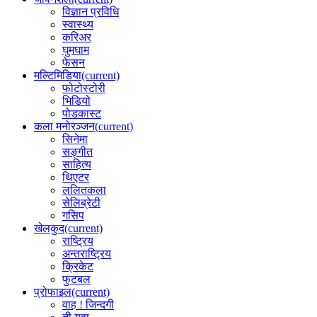
विज्ञान प्रविधि
स्वास्थ्य
करिअर
घुमघाम
फेसन
मल्टिमिडिया
(current)
फोटोस्टोरी
भिडियो
पोडकास्ट
कला मनोरञ्जन
(current)
सिनेमा
सङ्गीत
साहित्य
थिएटर
ललितकला
सेलिब्रेटी
गसिप
खेलकुद
(current)
राष्ट्रिय
अन्तराष्ट्रिय
क्रिकेट
फुटबल
प्रोफाइल
(current)
वाह ! जिन्दगी