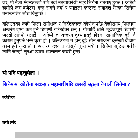
तर, यो बेला मेकरहरूले पनि बढी महत्वाकांक्षी भएर सिनेमा नबनाए हुन्छ । अहिले
हामीले कम बजेटमा बन्न सक्ने नयाँ र रमाइला कन्टेन्ट समावेश भएका सिनेमा
बनाउनतिर जोड दिनुपर्छ ।
बलिउडका केही फिल्म समीक्षक र निर्देशकहरू कोरोनापछि केहीसमय फिल्ममा
अन्तरंग दृश्य कम हुने टिप्पणी गरिरहेका छन् । योचाहिँ अलि मूर्खतापूर्ण टिप्पणी
जस्तो लाग्यो मलाई । अहिले त अन्तरंग दृश्यमात्रै होइन, सामाजिक दूरी नै
कायम हुनुपर्छ भन्ने कुरा हो । बलिउडमा त झन् दुई–तीन सयजना क्रुको बीचमा
काम हुने कुरा हो । अन्तरंग दृश्य त दोस्रो कुरा भयो । सिनेमा सुटिङ गर्नकै
लागि सम्पूर्ण सुरक्षा उपाय अपनाउन जरुरी हुन्छ ।
यो पनि पढ्नुहोला ।
सिनेमामा कोरोना सकस : महामारीपछि कसरी उठ्ला नेपाली सिनेमा ?
प्रतिक्रिया
हाम्रो छनोट