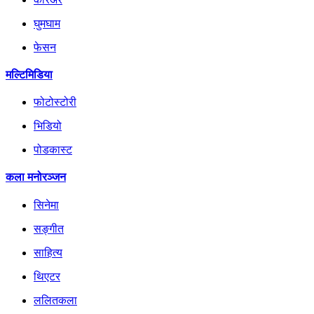
घुमघाम
फेसन
मल्टिमिडिया
फोटोस्टोरी
भिडियो
पोडकास्ट
कला मनोरञ्जन
सिनेमा
सङ्गीत
साहित्य
थिएटर
ललितकला