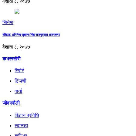
वैशाख ८, २०७७
सिनेमा
बलिउड अभिनेता सुशान्त सिंह राजपुतद्वारा आत्महत्या
वैशाख ८, २०७७
कभरस्टोरी
रिपोर्ट
टिप्पणी
वार्ता
जीवनशैली
विज्ञान प्रविधि
स्वास्थ्य
करिअर