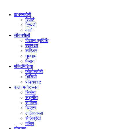
कभरस्टोरी
रिपोर्ट
टिप्पणी
वार्ता
जीवनशैली
विज्ञान प्रविधि
स्वास्थ्य
करिअर
घुमघाम
फेसन
मल्टिमिडिया
फोटोस्टोरी
भिडियो
पोडकास्ट
कला मनोरञ्जन
सिनेमा
सङ्गीत
साहित्य
थिएटर
ललितकला
सेलिब्रेटी
गसिप
खेलकुद