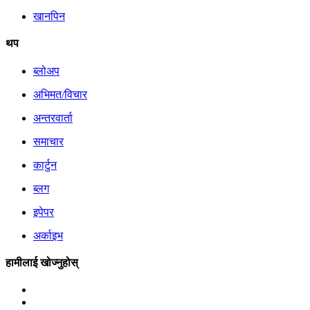
खानपिन
थप
ब्लोअप
अभिमत/विचार
अन्तरवार्ता
समाचार
कार्टुन
ब्लग
इपेपर
अर्काइभ
हामीलाई खोज्नुहोस्