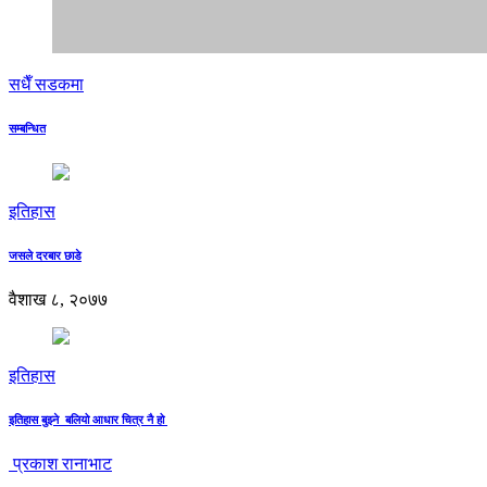
सधैँ सडकमा
सम्बन्धित
इतिहास
जसले दरबार छाडे
वैशाख ८, २०७७
इतिहास
इतिहास बुझ्ने बलियो आधार चित्र नै हो
प्रकाश रानाभाट