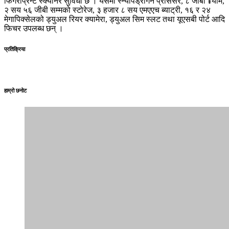
फिंगरप्रिन्ट स्क्यानर सुविधा छ । यसमा स्न्यापड्रागन प्रोसेसर, ८ जीबी ¥याम,
२ सय ५६ जीबी सम्मको स्टोरेज, ३ हजार ८ सय एमएएच ब्याट्री, १६ र २४
मेगापिक्सेलको ड्युअल रियर क्यामेरा, ड्युअल सिम स्लट तथा यूएसबी पोर्ट आदि
फिचर उपलब्ध छन् ।
प्रतिक्रिया
हाम्रो छनोट