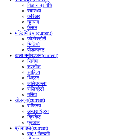
विज्ञान प्रविधि
स्वास्थ्य
करिअर
घुमघाम
फेसन
मल्टिमिडिया
(current)
फोटोस्टोरी
भिडियो
पोडकास्ट
कला मनोरञ्जन
(current)
सिनेमा
सङ्गीत
साहित्य
थिएटर
ललितकला
सेलिब्रेटी
गसिप
खेलकुद
(current)
राष्ट्रिय
अन्तराष्ट्रिय
क्रिकेट
फुटबल
प्रोफाइल
(current)
वाह ! जिन्दगी