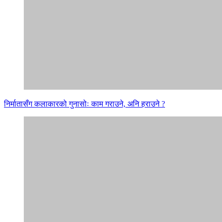
निर्मातासँग कलाकारको गुनासोः काम गराउने, अनि हराउने ?