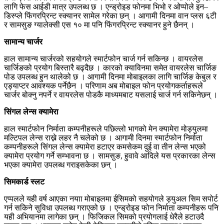
लागि फेस आईडी मात्र उपलब्ध छ । एन्ड्रोइड फोनमा भिभो र ओप्पोले इन–
डिस्प्ले फिंगरप्रिन्ट स्क्यानर सामेल गरेका छन् । आगामी दिनमा वान प्लस ६टी
र सामसुङ ग्यालेक्सी एस १० मा पनि फिंगरप्रिन्ट स्क्यानर हुने छैनन् ।
सामान्य चार्जर
हाल सामान्य चार्जरको सहयोगले स्मार्टफोन चार्ज गर्न सकिन्छ । वायरलेस
चार्जिङको प्रयोग बिस्तारै बढ्दैछ । कारको क्याविनमा समेत वायरलेस चार्जिङ
पोड उपलब्ध हुन थालेको छ । आगामी दिनमा मोबाइलका लागि चार्जिङ केबुल र
एड्याप्टर आवश्यक पर्नेछैन । परिणाम अब मोबाइल फोन प्रयोगकर्ताहरूले
चार्जर बोक्नु नपर्ने र वायरलेस पोडकै माध्यमबाट यसलाई चार्ज गर्न सकिनेछन् ।
सिंगल लेन्स क्यामेरा
हाल स्मार्टफोन निर्माता कम्पनीहरूले पछिल्लो भागको मेन क्यामेरा मोड्युलमा
मल्टिपल लेन्स राख्ने लहर नै चलेको छ । आगामी दिनमा स्मार्टफोन निर्माता
कम्पनीहरूले सिंगल लेन्स क्यामेरा हटाएर कमसेकम दुई वा तीन लेन्स भएको
क्यामेरा प्रयोग गर्ने सम्भावना छ । सामसुङ, हुवावे आदिले यस प्रकारका लेन्स
भएका क्यामेरा उपलब्ध गराइसकेका छन् ।
सिमकार्ड स्लट
एप्पलले यही वर्ष आएका नयाा मोबाइलमा ईसिमको सहयोगले ड्युअल सिम सपोर्ट
गर्न सकिने सुविधा उपलब्ध गराएको छ । एन्ड्रोइड फोन निर्माता कम्पनीहरू पनि
यही अभियानमा लागेका छन् । फिजिकल सिमको प्रयोगलाई धेरैले हटाउदै