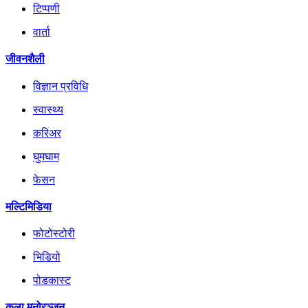
टिप्पणी
वार्ता
जीवनशैली
विज्ञान प्रविधि
स्वास्थ्य
करिअर
घुमघाम
फेसन
मल्टिमिडिया
फोटोस्टोरी
भिडियो
पोडकास्ट
कला मनोरञ्जन