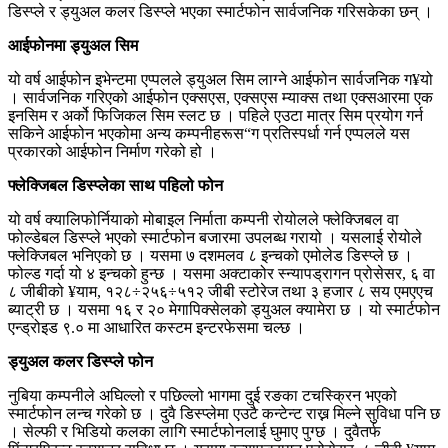
डिस्प्ले र ड्युअल कलर डिस्प्ले भएका स्मार्टफोन सार्वजनिक गरिसकेका छन् ।
आईफोनमा ड्युअल सिम
यो वर्ष आईफोन इभेन्टमा एप्पलले ड्युअल सिम लाग्ने आईफोन सार्वजनिक ग¥यो
। सार्वजनिक गरिएको आईफोन एक्सएस, एक्सएस म्याक्स तथा एक्सआरमा एक
इनसिम र अर्को फिजिकल सिम स्लट छ । पहिले एउटा मात्र सिम प्रयोग गर्न
सकिने आईफोन भएकोमा अन्य कम्पनीहरूस“ग प्रतिस्पर्धा गर्न एप्पलले यस
प्रकारको आईफोन निर्माण गरेको हो ।
फ्लेक्जिबल डिस्प्लेका साथ पहिलो फोन
यो वर्ष क्यालिफोर्नियाको मोबाइल निर्माता कम्पनी रोयोलले फ्लेक्जिबल वा
फोल्डेबल डिस्प्ले भएको स्मार्टफोन बजारमा उपलब्ध गरायो । यसलाई रोयोले
फ्लेक्जिबल भनिएको छ । यसमा ७ दशमलव ८ इन्चको एमोलेड डिस्प्ले छ ।
फोल्ड गर्दा यो ४ इन्चको हुन्छ । यसमा अक्टाकोर स्न्यापड्रागन प्रोसेसर, ६ वा
८ जीबीको ¥याम, १२८÷२५६÷५१२ जीबी स्टोरेज तथा ३ हजार ८ सय एमएएच
ब्याट्री छ । यसमा १६ र २० मेगापिक्सेलको ड्युअल क्यामेरा छ । यो स्मार्टफोन
एन्ड्रोइड ९.० मा आधारित कस्टम इन्टरफेसमा चल्छ ।
ड्युअल कलर डिस्प्ले फोन
नुबिया कम्पनीले अघिल्लो र पछिल्लो भागमा दुई रङका टचस्क्रिन भएको
स्मार्टफोन लन्च गरेको छ । दुवै डिस्प्लेमा एउटै कन्टेन्ट राख्न मिल्ने सुविधा पनि छ
। सेल्फी र भिडियो कलका लागि स्मार्टफोनलाई घुमाए पुग्छ । दुवैतर्फ