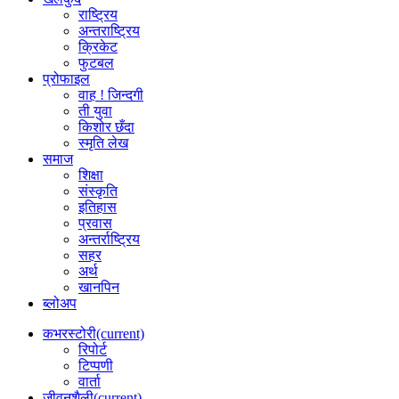
राष्ट्रिय
अन्तराष्ट्रिय
क्रिकेट
फुटबल
प्रोफाइल
वाह ! जिन्दगी
ती युवा
किशोर छँदा
स्मृति लेख
समाज
शिक्षा
संस्कृति
इतिहास
प्रवास
अन्तर्राष्ट्रिय
सहर
अर्थ
खानपिन
ब्लोअप
कभरस्टोरी
(current)
रिपोर्ट
टिप्पणी
वार्ता
जीवनशैली
(current)