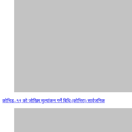
कोभिड–१९ को जोखिम मुल्यांकन गर्ने बिधि (कोभिरा) सार्वजनिक