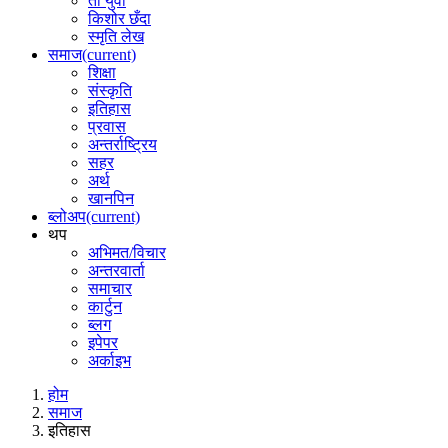
ती युवा
किशोर छँदा
स्मृति लेख
समाज
(current)
शिक्षा
संस्कृति
इतिहास
प्रवास
अन्तर्राष्ट्रिय
सहर
अर्थ
खानपिन
ब्लोअप
(current)
थप
अभिमत/विचार
अन्तरवार्ता
समाचार
कार्टुन
ब्लग
इपेपर
अर्काइभ
होम
समाज
इतिहास