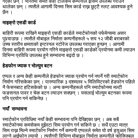
गएका छन् । भारतमा समेत केही टेलिकम कम्पनीले इसिम उपलब्ध गराउन
थालेका छन् । त्यसैले आगामी दिनमा सिम कार्ड राख्न छुट्टै स्लट आवश्यक हुने
छैन ।
माइक्रो एसडी कार्ड
बाहिरी रूपमा राखिने माइक्रो एसडी कार्डले स्मार्टफोनको पर्फमेन्समा असर
पु¥याउाछ । त्यसैले मोबाइल निर्माता कम्पनीहरूले ५ सय १२ जीबी बराबरको
उच्च स्तरीय क्षमताको इन्टरनल स्टोरेज उपलब्ध गराएका हुन्छन् । आगामी
दिनमा बाहिरी रूपमा प्रयोग गरिने माइक्रो एसडी कार्डको प्रयोगमा कमी ल्याउन
विभिन्न प्रविधि उपलब्ध हुने सम्भावना बढ्दो छ ।
हेडफोन ज्याक र भोल्युम बटन
एप्पल र अन्य केही कम्पनीले हेडफोन ज्याक प्रयोग गर्न नपर्ने गरी स्मार्टफोन
निर्माण गरिसकेका छन् । पारम्पारिक ३ दशमलव ५ मिलिमिटरको हेडफोन पहिले
नै फेसनबाट हटिसकेको छ । अन्य कम्पनीहरूले पनि स्मार्टफोनमा मल्टी
फङसनल पावर र चेक बटन ल्याउन सक्छन् । यसलाई भोल्युम बटनका रूपमा
पनि प्रयोग गर्न सकिनेछ ।
नयाँ सम्भावना
स्मार्टफोन प्रविधिमा नयाँ केही सम्भावना पनि देखिएका छन् । अब सबै
स्मार्टफोनमा कमसेकम दुईवटा सिम प्रयोग गर्न सकिने छ । सधैं एउटा मात्र
सिम राख्न मिल्ने स्मार्टफोन निर्माण गर्ने कम्पनी एप्पलले समेत यो वर्ष ड्युअल सिम
लाग्ने आईफोन ल्यायो । त्यसैगरी विभिन्न मोबाइल निर्माता कम्पनीले फ्लेक्जिबल