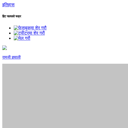
इतिहास
हिट फ्लपको चक्र
रामजी ज्ञवाली