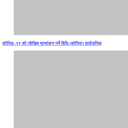
कोभिड–१९ को जोखिम मुल्यांकन गर्ने बिधि (कोभिरा) सार्वजनिक