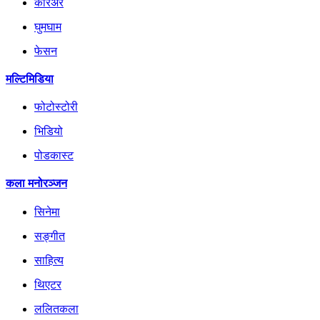
करिअर
घुमघाम
फेसन
मल्टिमिडिया
फोटोस्टोरी
भिडियो
पोडकास्ट
कला मनोरञ्जन
सिनेमा
सङ्गीत
साहित्य
थिएटर
ललितकला