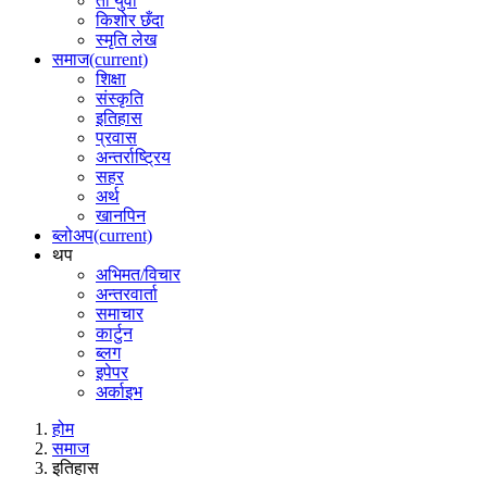
ती युवा
किशोर छँदा
स्मृति लेख
समाज
(current)
शिक्षा
संस्कृति
इतिहास
प्रवास
अन्तर्राष्ट्रिय
सहर
अर्थ
खानपिन
ब्लोअप
(current)
थप
अभिमत/विचार
अन्तरवार्ता
समाचार
कार्टुन
ब्लग
इपेपर
अर्काइभ
होम
समाज
इतिहास