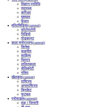
विज्ञान प्रविधि
स्वास्थ्य
करिअर
घुमघाम
फेसन
मल्टिमिडिया
(current)
फोटोस्टोरी
भिडियो
पोडकास्ट
कला मनोरञ्जन
(current)
सिनेमा
सङ्गीत
साहित्य
थिएटर
ललितकला
सेलिब्रेटी
गसिप
खेलकुद
(current)
राष्ट्रिय
अन्तराष्ट्रिय
क्रिकेट
फुटबल
प्रोफाइल
(current)
वाह ! जिन्दगी