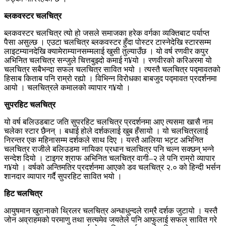
ब्लकवस्टर चलचित्र
ब्लकवस्टर चलचित्र त्यो हो जसले समाजका हरेक वर्गका व्यक्तिबाट पर्याप्त
पैसा असुल्छ । एउटा चलचित्र ब्लकवस्टर हुँदा पोस्टर टास्नेदेखि स्टारसम्म
लाइटम्यानदेखि क्यामेराम्यानसम्मलाई खुसी तुल्याउँछ । यो वर्ष रणवीर कपुर
अभिनित चलचित्र सन्जुले चित्तबुझ्दो कमाई ग¥यो । रणवीरको करिअरमा यो
चलचित्र सबैभन्दा सफल चलचित्र सावित भयो । त्यस्तै चलचित्र पद्मावतको
हिसाब किताब पनि राम्रो रह्यो । विभिन्न विरोधका बाबजुद पद्मावत प्रदर्शनमा
आयो । चलचित्रले कमालको व्यापार ग¥यो ।
सुपरहिट चलचित्र
यो वर्ष बलिउडबाट जति सुपरहिट चलचित्र प्रदर्शनमा आए त्यसमा खासै नाम
चलेका स्टार छैनन् । बधाई होले दर्शकलाई खुब हँसायो । यो चलचित्रलाई
निरन्तर एक महिनासम्म दर्शकले साथ दिए । यस्तै आलिया भट्ट अभिनित
चलचित्र राजीले बलिउडमा नायिका प्रधान चलचित्र पनि चल्न सक्छन् भन्ने
सन्देश दियो । टाइगर श्राफ अभिनित चलचित्र वागी–२ ले पनि राम्रो व्यापार
ग¥यो । वर्षको अन्तिमतिर प्रदर्शनमा आएको डव चलचित्र २.० को हिन्दी भर्सन
शानदार व्यापार गर्दै सुपरहिट सावित भयो ।
हिट चलचित्र
आयुषमान खुरानाको थ्रिलर चलचित्र अन्धाधुन्दले राम्रै दर्शक जुटायो । यस्तै
जोन अव्राहमको परमाणु तथा सत्यमेव जयतेले पनि आफुलाई सफल सावित गरे