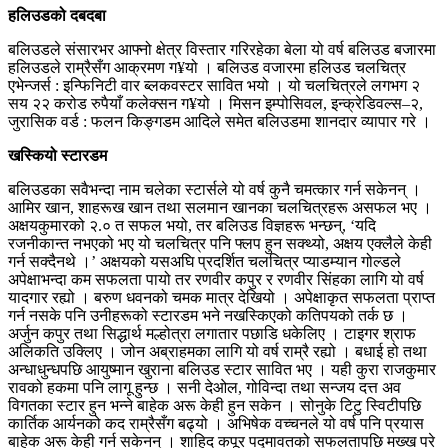
हलिउडको दबदबा
बलिउडले संसारभर आफ्नो क्षेत्र विस्तार गरिरहेका बेला यो वर्ष बलिउड बजारमा
हलिउडले राम्रैसँग आक्रमण ग¥यो । बलिउड वजारमा हलिउड चलचित्र
एभेन्जर्स : इन्फिनिटी वार ब्लकवस्टर सावित भयो । यो चलचित्रले लगभग २
सय २२ करोड रुपैयाँ कलेक्सन ग¥यो । मिसन इम्पोसिवल, इन्क्रेडिवल्स–२,
जुरासिक वर्ड : फलन किङ्गडम आदिले समेत बलिउडमा शानदार व्यापार गरे ।
खस्कियो स्टारडम
बलिउडका सवैभन्दा नाम चलेका स्टार्सले यो वर्ष कुनै चमत्कार गर्न सकेनन् ।
आमिर खान, शाहरूख खान तथा सलमान खानका चलचित्रहरू असफल भए ।
अक्षयकुमारको २.० त सफल भयो, तर बलिउड विज्ञहरू भन्छन्, ‘यदि
रजनीकान्त नभएको भए यो चलचित्र पनि फ्लप हुन सक्थ्यो, अक्षय एक्लैले केही
गर्न सक्दैनथे ।’ अक्षयको यसअघि प्रदर्शित चलचित्र प्याडम्यान गोल्डले
अपेक्षाभन्दा कम सफलता पायो तर रणवीर कपुर र रणवीर सिंहका लागि यो वर्ष
यादगार रह्यो । बरुण धवनको चमक मात्र देखियो । अपेक्षाकृत सफलता प्राप्त
गर्न नसके पनि उनीहरूको स्टारडम भने नखस्किएको कतिपयको तर्क छ ।
अर्जुन कपुर तथा सिद्धार्थ मल्होत्रा लगातार पछाडि धकेलिए । टाइगर श्राफ
अलिकति उक्लिए । जोन अब्राहमका लागि यो वर्ष राम्रै रह्यो । बधाई हो तथा
अन्धाधुन्धपछि आयुष्मान खुराना बलिउड स्टार सावित भए । यही कुरा राजकुमार
रावको हकमा पनि लागू हुन्छ । सनी देओल, गोविन्दा तथा सन्जय दत्त अव
विगतका स्टार हुन भन्ने बाहेक अरू केही हुन सकेन । सोनुके टिटु स्विटीपछि
कार्तिक आर्यनको कद राम्रैसँग बढ्यो । अभिषेक वच्चनले यो वर्ष पनि प्रयास
बाहेक अरू केही गर्न सकेनन् । शाहिद कपूर पद्मावतको सफलतापछि मख्ख परे