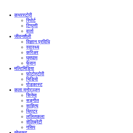
कभरस्टोरी
रिपोर्ट
टिप्पणी
वार्ता
जीवनशैली
विज्ञान प्रविधि
स्वास्थ्य
करिअर
घुमघाम
फेसन
मल्टिमिडिया
फोटोस्टोरी
भिडियो
पोडकास्ट
कला मनोरञ्जन
सिनेमा
सङ्गीत
साहित्य
थिएटर
ललितकला
सेलिब्रेटी
गसिप
खेलकुद