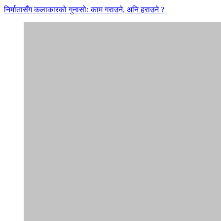
निर्मातासँग कलाकारको गुनासोः काम गराउने, अनि हराउने ?