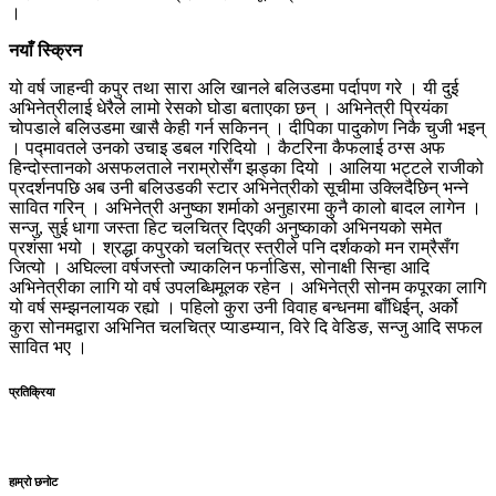
।
नयाँ स्क्रिन
यो वर्ष जाहन्वी कपुर तथा सारा अलि खानले बलिउडमा पर्दापण गरे । यी दुई
अभिनेत्रीलाई धेरैले लामो रेसको घोडा बताएका छन् । अभिनेत्री प्रियंका
चोपडाले बलिउडमा खासै केही गर्न सकिनन् । दीपिका पादुकोण निकै चुजी भइन्
। पद्मावतले उनको उचाइ डबल गरिदियो । कैटरिना कैफलाई ठग्स अफ
हिन्दोस्तानको असफलताले नराम्रोसँग झड्का दियो । आलिया भट्टले राजीको
प्रदर्शनपछि अब उनी बलिउडकी स्टार अभिनेत्रीको सूचीमा उक्लिदैछिन् भन्ने
सावित गरिन् । अभिनेत्री अनुष्का शर्माको अनुहारमा कुनै कालो बादल लागेन ।
सन्जु, सुई धागा जस्ता हिट चलचित्र दिएकी अनुष्काको अभिनयको समेत
प्रशंसा भयो । श्रद्धा कपुरको चलचित्र स्त्रीले पनि दर्शकको मन राम्रैसँग
जित्यो । अघिल्ला वर्षजस्तो ज्याकलिन फर्नाडिस, सोनाक्षी सिन्हा आदि
अभिनेत्रीका लागि यो वर्ष उपलब्धिमूलक रहेन । अभिनेत्री सोनम कपूरका लागि
यो वर्ष सम्झनलायक रह्यो । पहिलो कुरा उनी विवाह बन्धनमा बाँधिईन्, अर्को
कुरा सोनमद्वारा अभिनित चलचित्र प्याडम्यान, विरे दि वेडिङ, सन्जु आदि सफल
सावित भए ।
प्रतिक्रिया
हाम्रो छनोट