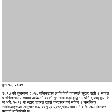
पुस १८, २०७५
२०१७ को तुलनामा २०१८ बलिउडका लागि केही कारणले सुखद रह्यो । सफल
चलचित्रको संख्यामा अघिल्लो वर्षको तुलनामा केही वृद्धि भए पनि दुःखद् कुरा के
भो भने, २०१८ मा स्टार पावरले खासै चमत्कार गर्न सकेन । चलचित्र
समीक्षकहरूका अनुसार कथावस्तु एवं प्रस्तुतीकरणमा भने बलिउडले निरन्तर
फड्को मारिरहेको छ ।