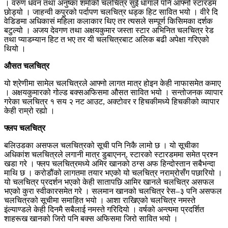
। वरुण धवन तथा अनुष्का शर्माको चलचित्र सुई धागाले पनि आफ्नो स्टारडम
छोड्यो । जाहन्वी कपुरको पर्दापण चलचित्र धड्क हिट सावित भयो । वीरे दि
वेडिङमा अधिकासं महिला कलाकार थिए तर त्यसले सम्पूर्ण किसिमका दर्शक
बटुल्यो । अजय देवगण तथा अक्षयकुमार जस्ता स्टार अभिनित चलचित्र रेड
तथा प्याडम्यान हिट त भए तर यी चलचित्रबाट अलिक बढी अपेक्षा गरिएको
थियो ।
औसत चलचित्र
यो श्रेणीमा सामेल चलचित्रले आफ्नो लागत मात्र होइन केही नाफासमेत कमाए
। अक्षयकुमारको गोल्ड बक्सअफिसमा औसत सावित भयो । सन्तोजनक व्यापार
गरेका चलचित्र १ सय २ नट आउट, अक्टोवर र हिचकीमध्ये हिचकीको व्यापार
केही राम्रो रह्यो ।
फ्लप चलचित्र
बलिउडका असफल चलचित्रको सूची पनि निकै लामो छ । यो सूचीका
अधिकांश चलचित्रले लगानी मात्र डुबाएनन्, स्टारको स्टारडममा समेत प्रश्न
खडा गरे । फ्लप चलचित्रमध्ये अमिर खानको ठग्स अफ हिन्दोस्तान सबैभन्दा
माथि छ । करोडौंको लागतमा तयार भएको यो चलचित्र नराम्रोसँग पछारियो ।
यो चलचित्र प्रदर्शन भएको केही सातापछि आमिर खानले चलचित्र असफल
भएको कुरा स्वीकारसमेत गरे । सलमान खानको चलचित्र रेस–३ पनि असफल
चलचित्रको सूचीमा समाहित भयो । आशा राखिएको चलचित्र नमस्ते
इंल्याण्डले केही दिनमै सबैलाई नमस्ते गरिदियो । वर्षको अन्त्यमा प्रदर्शित
शाहरूख खानको जिरो पनि बक्स अफिसमा जिरो सावित भयो ।