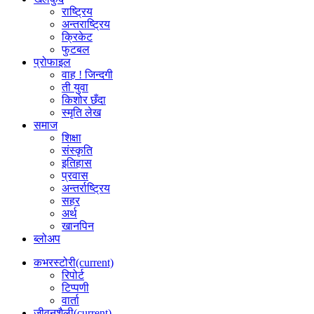
राष्ट्रिय
अन्तराष्ट्रिय
क्रिकेट
फुटबल
प्रोफाइल
वाह ! जिन्दगी
ती युवा
किशोर छँदा
स्मृति लेख
समाज
शिक्षा
संस्कृति
इतिहास
प्रवास
अन्तर्राष्ट्रिय
सहर
अर्थ
खानपिन
ब्लोअप
कभरस्टोरी
(current)
रिपोर्ट
टिप्पणी
वार्ता
जीवनशैली
(current)