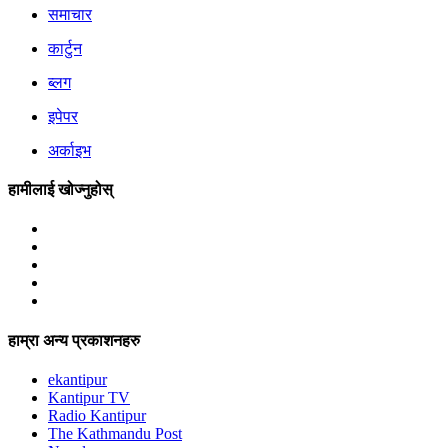
समाचार
कार्टुन
ब्लग
इपेपर
अर्काइभ
हामीलाई खोज्नुहोस्
हाम्रा अन्य प्रकाशनहरु
ekantipur
Kantipur TV
Radio Kantipur
The Kathmandu Post