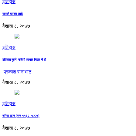
इतिहास
जसले दरबार छाडे
वैशाख ८, २०७७
इतिहास
इतिहास बुझ्ने बलियो आधार चित्र नै हो
प्रकाश रानाभाट
वैशाख ८, २०७७
इतिहास
चंगेज खान (सन् ११६२–१२२७)
वैशाख ८, २०७७