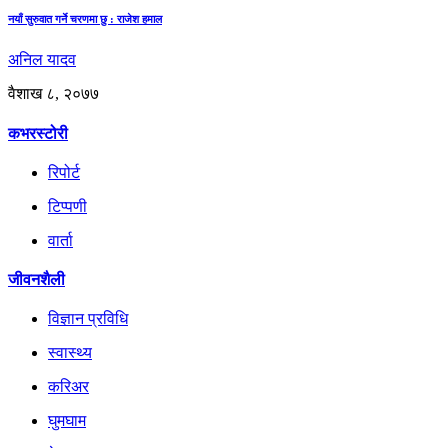
नयाँ सुरुवात गर्ने चरणमा छु : राजेश हमाल
अनिल यादव
वैशाख ८, २०७७
कभरस्टोरी
रिपोर्ट
टिप्पणी
वार्ता
जीवनशैली
विज्ञान प्रविधि
स्वास्थ्य
करिअर
घुमघाम