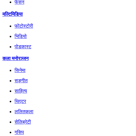
फेसन
मल्टिमिडिया
फोटोस्टोरी
भिडियो
पोडकास्ट
कला मनोरञ्जन
सिनेमा
सङ्गीत
साहित्य
थिएटर
ललितकला
सेलिब्रेटी
गसिप