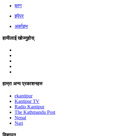
ब्लग
इपेपर
अर्काइभ
हामीलाई खोज्नुहोस्
हाम्रा अन्य प्रकाशनहरु
ekantipur
Kantipur TV
Radio Kantipur
The Kathmandu Post
Nepal
Nari
विज्ञापन