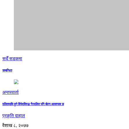
सधैँ सडकमा
सम्बन्धित
अन्तरवार्ता
दलितमाथि हुने विभेदविरुद्ध गैरदलित पनि बोल्न आवश्यक छ
प्रकृति दाहाल
वैशाख ८, २०७७