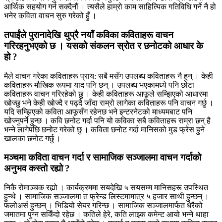
आर्थिक सहयोग गर्न सक्दैनौं । त्यसैले हाम्रो काम साहित्यिक गतिविधि गर्ने नै हो
भनेर कविता वाचन सुरु गरेको हुँ ।
तपाईंले पुरानादेखि थुप्रै नयाँ कविका कविताहरू वाचन
गरिरहनुभएको छ । यसको संकलन स्रोत र छनोटको आधार के
हो ?
मैले वाचन गरेका कविताहरू प्राय: सबै मसँग उपलब्ध कविताहरू नै हुन् । केही
कविताहरू मौखिक रूपमा याद पनि छन् । उपलब्ध भएकामध्ये पनि छोटा
कविताहरू वाचन गरिरहेको छु । केही कविताहरू आफूले सम्झिएको आधारमा
खोज्छु भने केही खोज्दै र पढ्दै जाँदा राम्रो लागेका कविताहरू पनि वाचन गर्छु ।
यदि सम्झिएको कविता आफूसँग रहेनछ भने इन्टरनेटको माध्यमबाट पनि
खोज्नुपर्ने हुन्छ । कवि छनोट गर्दा पनि यो कविका सबै कविताहरू राम्रा छन् है
भन्ने लागेपछि छनोट गरेको छु । कविता छनोट गर्दा मानिसको मुड फ्रेस हुने
खालका छनोट गर्छु ।
मञ्चमा कविता वाचन गर्दा र सामाजिक सञ्जालमा वाचन गर्दाको
अनुभव कस्तो रह्यो ?
निकै रोमाञ्चक रह्यो । कार्यक्रममा सयदेखि ५ सयसम्म मानिसहरू उपस्थित
हुन्थे । सामाजिक सञ्जालमा त फ्रेन्ड लिस्टमामात्र ५ हजार साथी हुन्छन् ।
फलोअर्स हुन्छन् । भिडियो सेयर गरिन्छ । सामाजिक सञ्जालमार्फत धेरैको
जमातमा पुग्न सकिँदो रहेछ । कतिले हेरे, कति लाइक कमेन्ट आयो भन्ने थाहा