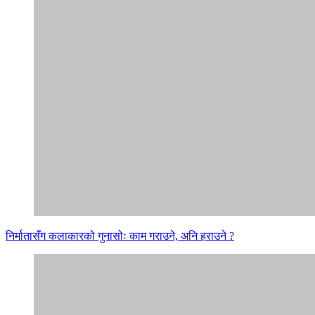
निर्मातासँग कलाकारको गुनासोः काम गराउने, अनि हराउने ?