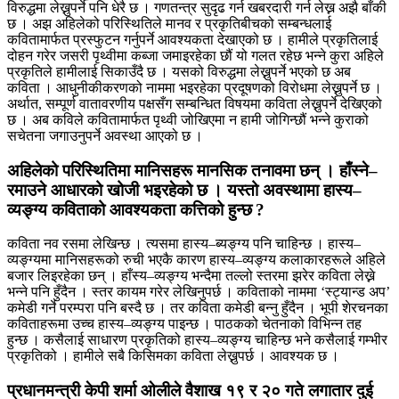
विरुद्धमा लेख्नुपर्ने पनि धेरै छ । गणतन्त्र सुदृढ गर्न खबरदारी गर्न लेख्न अझै बाँकी
छ । अझ अहिलेको परिस्थितिले मानव र प्रकृतिबीचको सम्बन्धलाई
कवितामार्फत प्रस्फुटन गर्नुपर्ने आवश्यकता देखाएको छ । हामीले प्रकृतिलाई
दोहन गरेर जसरी पृथ्वीमा कब्जा जमाइरहेका छौं यो गलत रहेछ भन्ने कुरा अहिले
प्रकृतिले हामीलाई सिकाउँदै छ । यसको विरुद्धमा लेख्नुपर्ने भएको छ अब
कविता । आधुनीकीकरणको नाममा भइरहेका प्रदूषणको विरोधमा लेख्नुपर्ने छ ।
अर्थात, सम्पूर्ण वातावरणीय पक्षसँग सम्बन्धित विषयमा कविता लेख्नुपर्ने देखिएको
छ । अब कविले कवितामार्फत पृथ्वी जोखिएमा न हामी जोगिन्छौं भन्ने कुराको
सचेतना जगाउनुपर्ने अवस्था आएको छ ।
अहिलेको परिस्थितिमा मानिसहरू मानसिक तनावमा छन् । हाँस्ने–
रमाउने आधारको खोजी भइरहेको छ । यस्तो अवस्थामा हास्य–
व्यङ्ग्य कविताको आवश्यकता कत्तिको हुन्छ ?
कविता नव रसमा लेखिन्छ । त्यसमा हास्य–ब्यङ्ग्य पनि चाहिन्छ । हास्य–
व्यङ्ग्यमा मानिसहरूको रुची भएकै कारण हास्य–व्यङ्ग्य कलाकारहरूले अहिले
बजार लिइरहेका छन् । हाँस्य–व्यङ्ग्य भन्दैमा तल्लो स्तरमा झरेर कविता लेख्ने
भन्ने पनि हुँदैन । स्तर कायम गरेर लेखिनुपर्छ । कविताको नाममा ‘स्ट्यान्ड अप’
कमेडी गर्ने परम्परा पनि बस्दै छ । तर कविता कमेडी बन्नु हुँदैन । भूपी शेरचनका
कविताहरूमा उच्च हास्य–व्यङ्ग्य पाइन्छ । पाठकको चेतनाको विभिन्न तह
हुन्छ । कसैलाई साधारण प्रकृतिको हास्य–व्यङ्ग्य चाहिन्छ भने कसैलाई गम्भीर
प्रकृतिको । हामीले सबै किसिमका कविता लेख्नुपर्छ । आवश्यक छ ।
प्रधानमन्त्री केपी शर्मा ओलीले वैशाख १९ र २० गते लगातार दुई