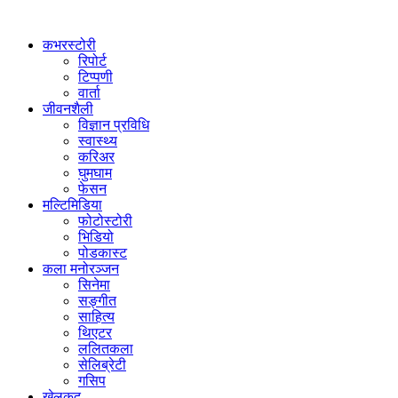
कभरस्टोरी
रिपोर्ट
टिप्पणी
वार्ता
जीवनशैली
विज्ञान प्रविधि
स्वास्थ्य
करिअर
घुमघाम
फेसन
मल्टिमिडिया
फोटोस्टोरी
भिडियो
पोडकास्ट
कला मनोरञ्जन
सिनेमा
सङ्गीत
साहित्य
थिएटर
ललितकला
सेलिब्रेटी
गसिप
खेलकुद