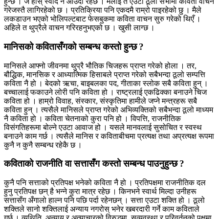
हुन्छ । जे होस् स्वाद नै आउँदो रहेछ । मलाई त एउटा ठूलो सभामा कविता वाचन
गरेजस्तै लागिरहेको छ । प्रतिक्रिया पनि एकदमै राम्रो पाइरहेको छु । मैले
लकडाउन भएको भोलिपल्टबाट फेसबुकमा कविता वाचन सुरु गरेको थिएँ ।
अहिले त थुप्रैले वाचन गरिरहनुभएको छ । खुसी लाग्छ ।
मानिसको कवितासँगको सम्बन्ध कस्तो हुन्छ ?
मानिसले आफ्नो जीवनमा थुप्रै भौतिक चिजहरू प्राप्त गरेको होला । तर,
बौद्धिक, मानसिक र आध्यात्मिक हिसाबले प्राप्त गरेको सबैभन्दा ठूलो सम्पत्ति
कविता नै हो । बेदको ऋचा, बाइबलका पद, गीताका स्लोक सबै कविता हुन् ।
बच्चालाई फकाउने लोरी पनि कविता हो । राष्ट्रलाई एकढिक्का बनाउने चिज
कविता हो । हाम्रो विवाह, संस्कार, संस्कृतिमा हामीले जप्ने मन्त्रहरू सबै
कविता हुन् । त्यसैले मानिसले प्राप्त गरेको अभिव्यक्तिको सबैभन्दा ठूलो माध्यम
नै कविता हो । कविता चेतनाको कुरा पनि हो । विपत्ति, राजनीतिक
विसंगतिहरूमा बोल्ने एउटा आवाज हो । यसले मानवलाई सुसोचित र स्वस्थ
बनाउने काम गर्छ । त्यसैले मानिस र कविताबीचमा प्रत्यक्ष तथा अप्रत्यक्ष रूपमा
कुनै न कुनै सम्बन्ध रहेकै छ ।
कविताको राजनीति वा सत्तासँग कस्तो सम्बन्ध पाउनुहुन्छ ?
कुनै पनि सत्ताको प्रतिपक्ष भनेको कविता नै हो । प्रतिपक्षमा राजनीतिक दल
हुनु प्रतिपक्ष छन् है भन्ने कुरा मात्र रहेछ । किनभने स्वार्थ मिल्दा उनीहरू
सत्तासँग अँगालो हाल्न पनि पछि पर्दा रहेनछन् । सत्ता एउटा शक्ति हो । ठूलो
शक्तिले सानो शक्तिलाई अन्याय नगरोस् भनेर खबरदारी गर्ने काम कविताले
गर्छ । व्यथिति, अन्याय र अत्याचारको विरुद्धमा, सुव्यवस्था र परिवर्तनको पक्षमा