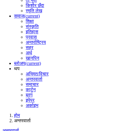
ती युवा
किशोर छँदा
स्मृति लेख
समाज
(current)
शिक्षा
संस्कृति
इतिहास
प्रवास
अन्तर्राष्ट्रिय
सहर
अर्थ
खानपिन
ब्लोअप
(current)
थप
अभिमत/विचार
अन्तरवार्ता
समाचार
कार्टुन
ब्लग
इपेपर
अर्काइभ
होम
अन्तरवार्ता
अन्तरवार्ता