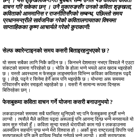
छन् । यस शृङ्खलाअन्तर्गत बुधबार सम्म उनले ५७ कविका कविता
वाचन गरि सकेका छन् । उनै मुकारुङसँग उनको कविता शृङ्खला,
कविताको आममानिस र राजनीतिसँगको सम्बन्ध, पछिल्लो समय
प्रधानमन्त्रीले सार्वजनिक गरेको कवितालगायतका विषयमा
साप्ताहिकका कृष्ण आचार्यले गरेको कुराकानी:
सेल्फ क्वारेन्टाइनको समय कसरी बिताइरहनुभएको छ ?
यो समय सबैका लागि निकै कठिन छ । किनभने देशमात्र नभएर विश्वले नै एउटा
संकटको सामना गरिरहेको छ । भोलि के होला भन्ने भयले आज खराब भइरहेको
छ । यस्तो अवस्थामा म फेसबुक लाइभमार्फत विभिन्न कविका कविताहरू पढ्दै
छु । लेख्ने, पढ्ने र सिनेमा हेर्ने काम पनि भइरहेकै छ । योभन्दा अरू समयमा
परिवारसँग बसेर रमाइलो भइरहेको छ । यसरी नै सामान्य रूपमा दिनहरू
बितिरहेका छन् ।
फेसबुकमा कविता वाचन गर्ने योजना कसरी बनाउनुभयो ?
लकडाउनको समयमा सबै घरभित्र थुनिएको भए पनि फेसबुकमा हुन्छौं भन्ने
लाग्यो । त्यसैले मैले कविता पढ्दा अरूलाई पनि आनन्द दिन्छ भन्ने मनसायले यो
काम सुरु गरेको हुँ । कविता सुन्दा यसले थेरापीको काम गर्छ र लकडाउनमा
अलमलिन सहयोग पुग्छ भन्ने मेरो विश्वास हो । अर्को कुरा राष्ट्रलाई विपत्ति पर्दा
स्रष्टाहरूले पनि कुनै दायित्व निर्वाह गर्नुपर्छ भन्ने लाग्यो । हामी स्राष्टाहरू