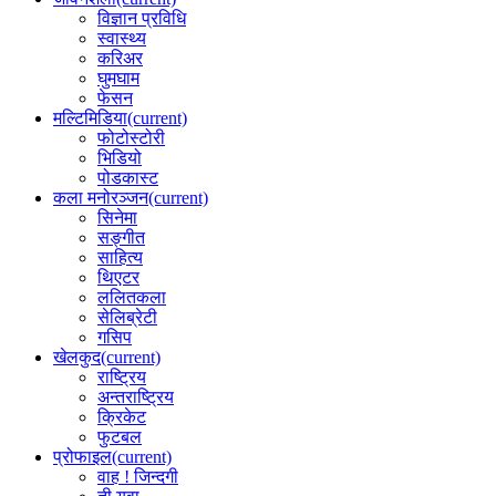
विज्ञान प्रविधि
स्वास्थ्य
करिअर
घुमघाम
फेसन
मल्टिमिडिया
(current)
फोटोस्टोरी
भिडियो
पोडकास्ट
कला मनोरञ्जन
(current)
सिनेमा
सङ्गीत
साहित्य
थिएटर
ललितकला
सेलिब्रेटी
गसिप
खेलकुद
(current)
राष्ट्रिय
अन्तराष्ट्रिय
क्रिकेट
फुटबल
प्रोफाइल
(current)
वाह ! जिन्दगी