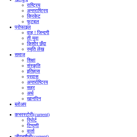
राष्ट्रिय
अन्तराष्ट्रिय
क्रिकेट
फुटबल
प्रोफाइल
वाह ! जिन्दगी
ती युवा
किशोर छँदा
स्मृति लेख
समाज
शिक्षा
संस्कृति
इतिहास
प्रवास
अन्तर्राष्ट्रिय
सहर
अर्थ
खानपिन
ब्लोअप
कभरस्टोरी
(current)
रिपोर्ट
टिप्पणी
वार्ता
जीवनशैली
(current)