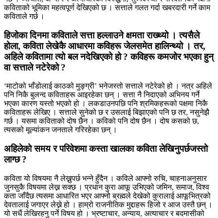
कविताको भूमिका महत्वपूर्ण देखिएको छ । सत्ताले गलत गर्दा खबरदारी गर्ने काम
कविताले गर्छ ।
हिजोका दिनमा कविताले सत्ता हल्लाउने क्षमता राख्थ्यो । त्यसैले
होला, कविता लेखेकै आधारमा कविहरू जेलसमेत हालिन्थ्यो । तर,
अहिले कवितामा त्यो बल नदेखिएको हो ? कविहरू कमजोर भएका हुन्
वा सत्ताले नटेरेको ?
‘माटोको भाँडोलाई काठको मुङ्ग्री’ भनेजस्तो सत्ताले नटेरेको हो । नत्र अहिले
पनि निकै बुलन्द कविताहरू आइरहेका छन् । सत्ता नै निदाएको अभिनय गर्ने
भएका कारण यस्तो भएको हो । लकडाउनपछि पनि श्रमिकहरूको पक्षमा निकै
कविताहरू लेखिए । सत्ताले सुनेको छ र उसलाई बिझाएको पनि छ तर, नसुनेझै
गर्छ । यसमा कविताको दोष छैन । कविको पनि दोष छैन । दोष कसको छ,
त्यसको मूल्यांकन जनताले गरिरहेका छन् ।
अहिलेको समय र परिवेशमा कस्ता खालका कविता लेखिनुपर्छजस्तो
लाग्छ ?
कविता यो विषयमा नै लेख्नुपर्छ भन्ने हुँदैन । कविले आफ्नो रुचि, चाहनाअनुसार
जुनसुकै विषयमा लेख्न सक्छ । प्रधान कुरा आफू उभिएको जमिन, समाज, विश्व
कता जाँदैछ त्यसमा आधारित भएर आफ्नो ब्रह्मले देखेको कुरालाई आफूभित्रको
देवतालाई जगाएर लेख्ने हो । हाम्रो राजनीतिक मुद्दाहरू हिजो र आज उस्तै छन् ।
यो सधैं लेखिरहनु पर्ने विषय हो । भ्रष्टाचार, अन्याय, अत्याचार र बदमासीको