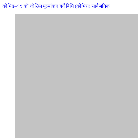
कोभिड–१९ को जोखिम मुल्यांकन गर्ने बिधि (कोभिरा) सार्वजनिक