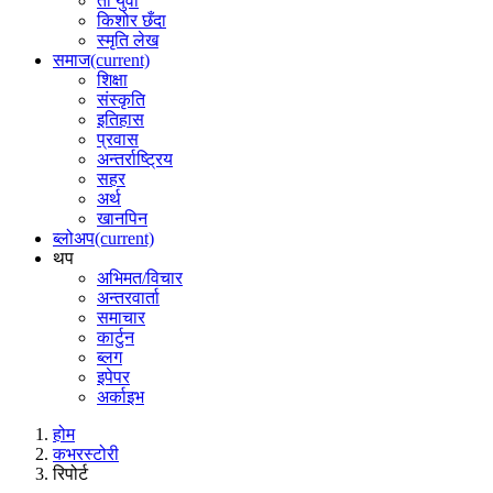
ती युवा
किशोर छँदा
स्मृति लेख
समाज
(current)
शिक्षा
संस्कृति
इतिहास
प्रवास
अन्तर्राष्ट्रिय
सहर
अर्थ
खानपिन
ब्लोअप
(current)
थप
अभिमत/विचार
अन्तरवार्ता
समाचार
कार्टुन
ब्लग
इपेपर
अर्काइभ
होम
कभरस्टोरी
रिपोर्ट