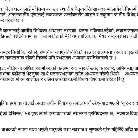
 बेला घटनालाई भवितव्य बनाउन स्थानीय नेतृत्वदेखि सांसदसम्म लागेको निष्कर्
 गर्ने, अन्तरजातीय प्रेमलाई लकडाउन उल्लंघनसँग जोड्ने र रुकुममा जातीय विभेद
िकिर गरेको छ ।
मासम्मले घटनालाई जातीय विभेदका आधारमा नभएको, घटना भवितव्य रहेको, लकडाउनका
्छ,’ प्रतिवेदनमा छ । जाजकोटको भेरी नगरपालिकाका मेयर चन्द्रप्रकाश घर्ती र त्
एर नियोजित रहेको, स्थानीय जनप्रतिनिधिको प्रत्यक्ष संलग्नता रहेको र प्रहरी
मिका नकारात्मक रहेको निष्कर्ष पनि स्थलगत अध्ययन प्रतिवेदनको छ ।
त्त, बौद्धिक र अधिकारकर्मीहरूको पहलमा स्वतन्त्र लेखक, पत्रकार, अभियन्ता, 
ाभन्दा बढीलाई भेट्नुका साथै घटनास्थलको समेत अध्ययन गरेको थियो । अध्ययन
 अधिवक्ता मोहन साशंकर र दलित अधिकारकर्मी विजय विश्वकर्मा रहेका थिए ।
ूहिक हत्याकाण्डलाई अन्तरजातीय विवाह असफल पार्ने उद्देश्यबाट भएको ‘क्रुर र द
को देखिन्छ,’ ५३ पृष्ठ लामो हत्याकाण्डको स्थलगत प्रतिवेदनमा छ, ‘नवराज विकक
नै बाधकको रूपमा खडा भएको पाइएको तथा नवराज र सुष्माको प्रेम गहिरिँदै जाँदा 