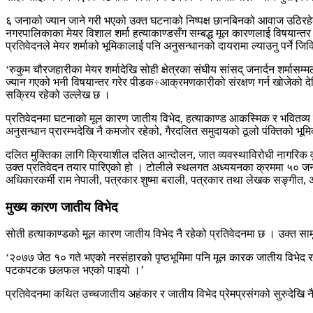
६ जनाको ज्यान जाने गरी भएको उक्त घटनाको निष्पक्ष छानबिनको आवाज उठिरहेका
नगरपालिकाका मेयर विशाल शर्मा हत्याकाण्डसँग सम्बद्ध मूल कारणलाई विषयान्तर
प्रतिवेदनले मेयर शर्माको भूमिकालाई पनि अनुसन्धानको दायरामा ल्याउनु पर्ने ज
‘रुकुम चौरजहारीका मेयर शर्मादेखि सोही क्षेत्रका संघीय सांसद् जनार्दन शर्
ज्यान गएको भनी विषयान्तर गरेर पीडक÷आक्रमणकारीको संरक्षण गर्न खोजेको देखिन
सक्रिय रहेको उल्लेख छ ।
प्रतिवेदनमा घटनाको मूल कारण जातीय विभेद, हत्याकाण्ड आकस्मिक र भवितव्य नभ
अनुसन्धान प्रारम्भदेखि नै कमजोर रहेको, गैरदलित समुदायको ठूलो पंक्तिको भू
दलित मुक्तिका लागि क्रियाशील दलित आन्दोलन, जात व्यवस्थाविरोधी नागरिक वृ
उक्त प्रतिवेदन तयार पारिएको हो । टोलीले स्थलगत अध्ययनका क्रममा ५० जन
अधिकारकर्मी राम नेपाली, पत्रकार शुष्मा बराली, पत्रकार तथा लेखक सङ्गीत,
मुख्य कारण जातीय विभेद
सोती हत्याकाण्डको मूल कारण जातीय विभेद नै रहेको प्रतिवेदनमा छ । उक्त साम
‘२०७७ जेठ १० गते भएको नरसंहारको पृष्ठभूमिमा पनि मूल कारक जातीय विभेद रहे
पटकपटक छलफल भएको पाइयो ।’
प्रतिवेदनमा कथित उच्चजातीय अहंकार र जातीय विभेद प्रेमप्रसंगको सुरुदेखि 