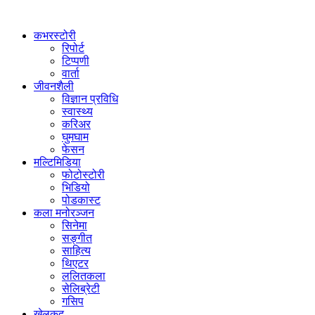
कभरस्टोरी
रिपोर्ट
टिप्पणी
वार्ता
जीवनशैली
विज्ञान प्रविधि
स्वास्थ्य
करिअर
घुमघाम
फेसन
मल्टिमिडिया
फोटोस्टोरी
भिडियो
पोडकास्ट
कला मनोरञ्जन
सिनेमा
सङ्गीत
साहित्य
थिएटर
ललितकला
सेलिब्रेटी
गसिप
खेलकुद