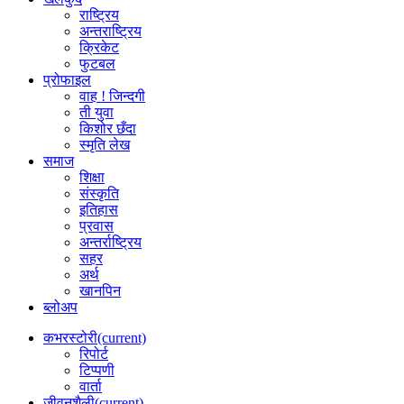
राष्ट्रिय
अन्तराष्ट्रिय
क्रिकेट
फुटबल
प्रोफाइल
वाह ! जिन्दगी
ती युवा
किशोर छँदा
स्मृति लेख
समाज
शिक्षा
संस्कृति
इतिहास
प्रवास
अन्तर्राष्ट्रिय
सहर
अर्थ
खानपिन
ब्लोअप
कभरस्टोरी
(current)
रिपोर्ट
टिप्पणी
वार्ता
जीवनशैली
(current)