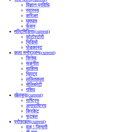
विज्ञान प्रविधि
स्वास्थ्य
करिअर
घुमघाम
फेसन
मल्टिमिडिया
(current)
फोटोस्टोरी
भिडियो
पोडकास्ट
कला मनोरञ्जन
(current)
सिनेमा
सङ्गीत
साहित्य
थिएटर
ललितकला
सेलिब्रेटी
गसिप
खेलकुद
(current)
राष्ट्रिय
अन्तराष्ट्रिय
क्रिकेट
फुटबल
प्रोफाइल
(current)
वाह ! जिन्दगी