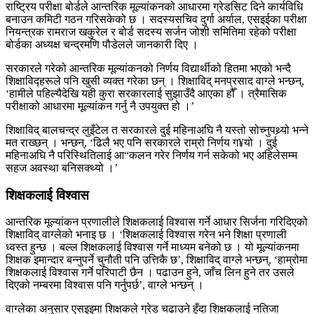
राष्ट्रिय परीक्षा बोर्डले आन्तरिक मूल्यांकनको आधारमा ग्रेडसिट दिने कार्यविधि
बनाउन कमिटी गठन गरिसकेको छ । सदस्यसचिव दुर्गा अर्याल, एसइईका परीक्षा
नियन्त्रक रामराज खकुरेल र बोर्ड सदस्य सर्जन जोशी समितिमा रहेको परीक्षा
बोर्डका अध्यक्ष चन्द्रमणि पौडेलले जानकारी दिए ।
सरकारले गरेको आन्तरिक मूल्यांकनको निर्णय विद्यार्थीको हितमा भएको भन्दै
शिक्षाविद्हरूले पनि खुसी व्यक्त गरेका छन् । शिक्षाविद् मनप्रसाद वाग्ले भन्छन्,
‘हामीले पहिल्यैदेखि यही कुरा सरकारलाई सुझाउँदै आएका हौँ । त्रैमासिक
परीक्षाको आधारमा मूल्यांकन गर्नु नै उपयुक्त हो ।’
शिक्षाविद् बालचन्द्र लुइँटेल त सरकारले दुई महिनाअघि नै यस्तो सोच्नुपथ्र्यो भन्ने
मत राख्छन् । भन्छन्, ‘ढिलै भए पनि सरकारले राम्रो निर्णय ग¥यो । दुई
महिनाअघि नै परिस्थितिलाई आ“कलन गरेर निर्णय गर्न सकेको भए अहिलेसम्म
सहज अवस्था बनिसक्थ्यो ।’
शिक्षकलाई विश्वास
आन्तरिक मूल्यांकन प्रणालीले शिक्षकलाई विश्वास गर्ने आधार सिर्जना गरिदिएको
शिक्षाविद् वाग्लेको भनाइ छ । ‘शिक्षकलाई विश्वास गरेन भने शिक्षा प्रणाली
ध्वस्त हुन्छ । बल्ल शिक्षकलाई विश्वास गर्ने माध्यम बनेको छ । यो मूल्यांकनमा
शिक्षक इमान्दार बन्नुपर्ने चुनौती पनि उत्तिकै छ’, शिक्षाविद् वाग्ले भन्छन्, ‘हाम्रोमा
शिक्षकलाई विश्वास गर्ने परिपाटी छैन । पढाउन हुने, जाँच लिन हुने तर उसले
दिएको नम्बरमा विश्वास पनि गर्नुपर्छ’, वाग्ले भन्छन् ।
वाग्लेका अनुसार एसइइमा शिक्षकले ग्रेड चढाउने हुँदा शिक्षकलाई नतिजा