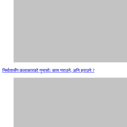
निर्मातासँग कलाकारको गुनासोः काम गराउने, अनि हराउने ?