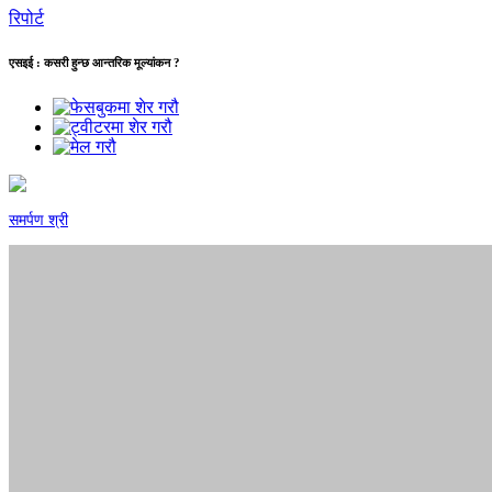
रिपोर्ट
एसइई : कसरी हुन्छ आन्तरिक मूल्यांकन ?
समर्पण श्री