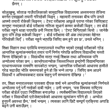
छैनन् ।
सोलुखुम्बु, सोताङ गाउँपालिकाको सामुदायिक विद्यालयमा अध्ययनरत तेजिना
बस्नेत एसइइको तयारी गरिरहेकी थिइन् । महामारी तनावका बीच पनि उनले
आफ्नो तयारी रोकेकी थिइनन् । टेस्ट परीक्षामा आफूले प्राप्त गरेका जिपिएबाट
सन्तुष्ट नभएकाले बोर्ड परीक्षामा नतिजा सुधार्न कम्मर कसेकी थिइन् । तर बोर्ड
परीक्षा नहुने थाहा पाएपछि उनी निराश छिन् । ‘टेस्ट बिग्रिएको थियो । जानेकै
कुरा पनि लेख्न सकेकी थिइन“ । बोर्ड परीक्षामा धेरै अंक ल्याउनका मेहेनत
गरिरहेकी थिएँ । परीक्षा नहुने भएपछि जिपिए कम हुने डर छ’, उनले भनिन् ।
शिक्षा विज्ञान तथा प्रविधि मन्त्रालयले स्थगित भएको एसइई परीक्षाको ग्रेड
आन्तरिक मूल्यांकनमार्फत् तयार पार्ने निर्णय गरेपछि कतिपय विद्यार्थीमा यस्तो
चिन्ता देखिएको छ । विद्यार्थीमा मात्र नभई शिक्षक तथा अभिभावक पनि
अन्योलमा परेका छन् । काभ्रेपलान्चोक जिल्लास्थित इन्द्रेणी विद्यामन्दिरका
प्रधानाध्यापक राममणि सापकोटा भन्छन्, ‘आन्तरिक परीक्षाको आधारमा हामीले
ग्रेड चढाउँदा भोलि समस्याको हुने हो कि भन्ने लाग्छ । जिपिए कम आउने
विद्यार्थी र अभिभावकबाट दवाब सहनु पर्ने सम्भावना देखिन्छ ।’
तर, शिक्षा मन्त्रालयका प्रवक्ता दीपक शर्मा भने आन्तरिक मूल्यांकनको निर्णयले
अन्योलमा पर्नु पर्ने नरहेको दाबी गर्छन् । उनी भन्छन्, ‘यस विषयमा राष्ट्रिय
परीक्षा बोर्डले एउटा निर्देशिका बनाउनेछ । त्यसैबमोजिम विद्यालयले लिएको
परीक्षा र विद्यार्थीको प्रोजेक्टवर्कको आधारमा मूल्यांकन गरिने हो । अन्योल
हुनुपर्ने अवस्था छैन,’ शर्मा भन्छन् । त्यसका लागि छिटै सम्पूर्ण प्रक्रिया अगाडि
बढ्ने उनी बताउँछन् ।