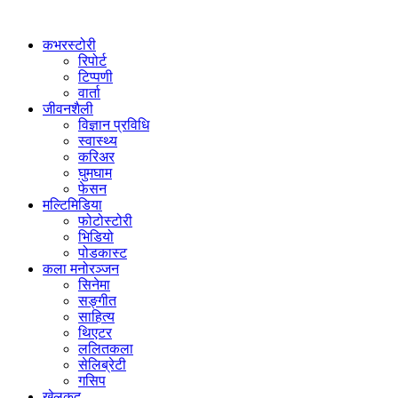
कभरस्टोरी
रिपोर्ट
टिप्पणी
वार्ता
जीवनशैली
विज्ञान प्रविधि
स्वास्थ्य
करिअर
घुमघाम
फेसन
मल्टिमिडिया
फोटोस्टोरी
भिडियो
पोडकास्ट
कला मनोरञ्जन
सिनेमा
सङ्गीत
साहित्य
थिएटर
ललितकला
सेलिब्रेटी
गसिप
खेलकुद