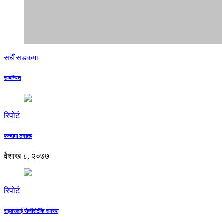
सधैँ सडकमा
सम्बन्धित
रिपोर्ट
फन्दामा ठगहरू
वैशाख ८, २०७७
रिपोर्ट
राइडरलाई रोजीरोटीकै समस्या