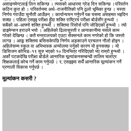
असाइनमेन्टलाई लिन सकिन्छ । त्यसको आधारमा ग्रेड दिन सकिन्छ ।परिवर्तन
कठिन कुरा हो । परिवर्तनमा अर्थ–राजनीतिको पनि ठूलो भूमिका हुन्छ । यस्ता
निर्णय गराउँदा चुनौती आउँछन् । कार्यान्वयन गर्नुपर्ने पक्ष यसमा असहमत भइदिन
सक्छ । पहिला एसइइ परीक्षा हुँदा शक्ति राष्ट्रिय परीक्षा बोर्डसँग हुन्थ्यो ।
सबैको आ–आफ्नो शक्ति हुन्थ्यो । शक्तिमा रिसोर्स पनि जोडिएको हुन्थ्यो । त्यो
डाइमेन्सन हराउने भयो । अहिलेको ढिलासुस्ती र आनाकानीमा यसले काम
गरेको देखिन्छ । कतै मन्त्रालयको एउटा सेक्सनले काम नगरेको हो कि जस्तो
लाग्छ । आफू शक्तिमा बसिसकेपछि निर्णय अड्काउने प्रचलन नौलो होइन ।
अहिलेसम्म स्कुल वा अभिभावक अन्योलमा पर्नुको कारण यो हुनसक्छ । यो
डिसिजन कोभिड–१९ सुरु भएको १० दिनभित्र गरिदिएको भए राम्रो हुन्थ्यो ।
अर्को पटकदेखि परीक्षा बोर्डले आन्तरिक मूल्यांकनसम्बन्धी तालिम चलाएर
शिक्षकलाई कोच गर्ने काम गर्नुपर्छ । र, एसइइमा सधैँ आन्तरिक मूल्यांकन गर्ने
प्रणाली विकास गर्नुपर्छ ।
मूल्यांकन कसरी ?