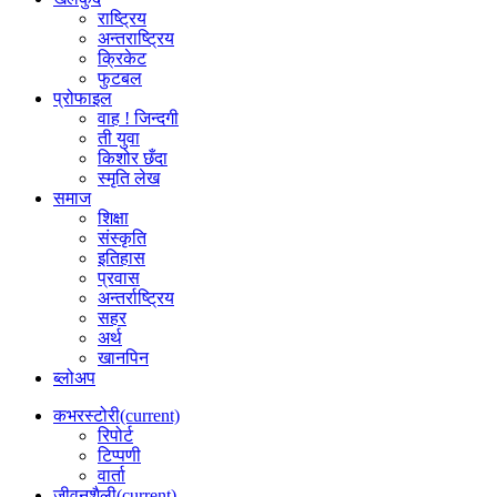
राष्ट्रिय
अन्तराष्ट्रिय
क्रिकेट
फुटबल
प्रोफाइल
वाह ! जिन्दगी
ती युवा
किशोर छँदा
स्मृति लेख
समाज
शिक्षा
संस्कृति
इतिहास
प्रवास
अन्तर्राष्ट्रिय
सहर
अर्थ
खानपिन
ब्लोअप
कभरस्टोरी
(current)
रिपोर्ट
टिप्पणी
वार्ता
जीवनशैली
(current)