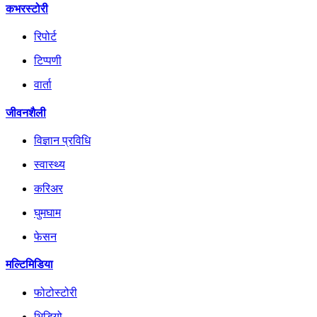
कभरस्टोरी
रिपोर्ट
टिप्पणी
वार्ता
जीवनशैली
विज्ञान प्रविधि
स्वास्थ्य
करिअर
घुमघाम
फेसन
मल्टिमिडिया
फोटोस्टोरी
भिडियो