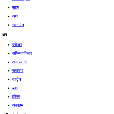
सहर
अर्थ
खानपिन
थप
ब्लोअप
अभिमत/विचार
अन्तरवार्ता
समाचार
कार्टुन
ब्लग
इपेपर
अर्काइभ