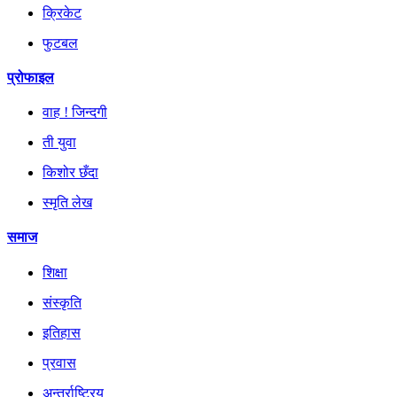
क्रिकेट
फुटबल
प्रोफाइल
वाह ! जिन्दगी
ती युवा
किशोर छँदा
स्मृति लेख
समाज
शिक्षा
संस्कृति
इतिहास
प्रवास
अन्तर्राष्ट्रिय