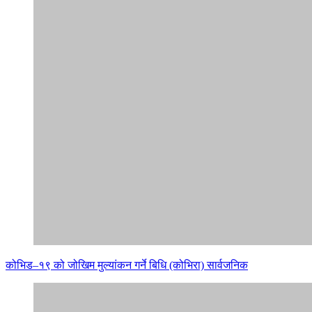
कोभिड–१९ को जोखिम मुल्यांकन गर्ने बिधि (कोभिरा) सार्वजनिक