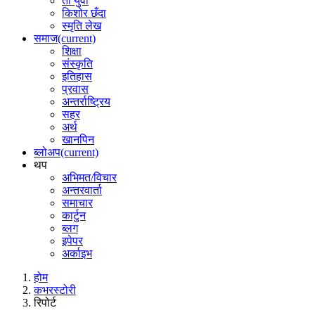
ती युवा
किशोर छँदा
स्मृति लेख
समाज
(current)
शिक्षा
संस्कृति
इतिहास
प्रवास
अन्तर्राष्ट्रिय
सहर
अर्थ
खानपिन
ब्लोअप
(current)
थप
अभिमत/विचार
अन्तरवार्ता
समाचार
कार्टुन
ब्लग
इपेपर
अर्काइभ
होम
कभरस्टोरी
रिपोर्ट