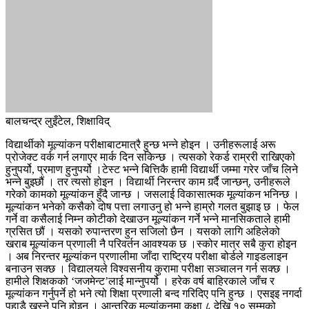
बालचन्द्र लुइँटेल, शिक्षाविद्
विद्यार्थीको मूल्यांकन परीक्षाबाटमात्रै हुन्छ भन्ने होइन । उनीहरूलाई अरू
प्रोजेक्ट वर्क गर्न लगाएर मार्क दिन सकिन्छ । त्यसको रेकर्ड राम्ररी राखिएको
हुनुपर्यो, प्रमाण हुनुपर्यो ।टेस्ट भन्ने बित्तिकै हामी विद्यार्थी जम्मा गरेर जाँच लिने
भन्ने बुझ्छौं । तर त्यसो होइन । विद्यार्थी निरन्तर काम गर्र्दै जान्छन्, उनीहरूले
गरेको कामको मूल्यांकन हुँदै जान्छ । जसलाई विकासात्मक मूल्यांकन भनिन्छ ।
मूल्यांकन भनेको कसैको दोष पत्ता लगाउनु हो भन्ने हाम्रो गलत बुझाइ छ । फेल
गर्ने वा कसैलाई निम्न कोटीको देखाउन मूल्यांकन गर्ने भन्ने मानसिकताले हामी
ग्रसित छौं । यसको रुपान्तरण हुन सजिलो छैन । यसको लागि अहिलेको
खराब मूल्यांकन प्रणाली नै परिवर्तन आवश्यक छ ।स्कोर मात्र सबै कुरा होइन
। अब निरन्तर मूल्यांकन प्रणालीमा जाँदा राष्ट्रिय परीक्षा बोर्डले गाइडलाइन
बनाउन सक्छ । विद्यालयले विश्वसनीय कुरामा परीक्षा सञ्चालन गर्न सक्छ ।
हामीले शिक्षकको ‘जजमेन्ट’लाई मान्नुपर्यो । हरेक वर्ष बाहिरकाले जाँच र
मूल्यांकन गर्नुपर्ने हो भने त्यो शिक्षा प्रणाली बन्द गरिदिए पनि हुन्छ । एसइइ नगर्दा
पहाडै खस्ने पनि होइन । आन्तरिक मूल्यांकनमा कक्षा ८ देखि १० सम्मको