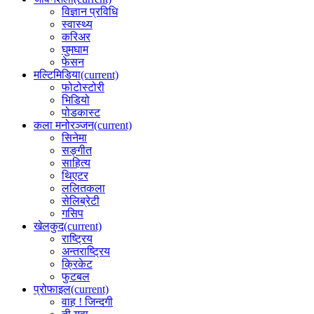
विज्ञान प्रविधि
स्वास्थ्य
करिअर
घुमघाम
फेसन
मल्टिमिडिया
(current)
फोटोस्टोरी
भिडियो
पोडकास्ट
कला मनोरञ्जन
(current)
सिनेमा
सङ्गीत
साहित्य
थिएटर
ललितकला
सेलिब्रेटी
गसिप
खेलकुद
(current)
राष्ट्रिय
अन्तराष्ट्रिय
क्रिकेट
फुटबल
प्रोफाइल
(current)
वाह ! जिन्दगी