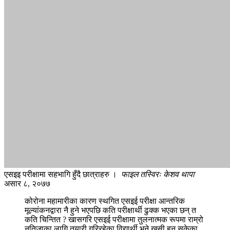
एसइइ परीक्षामा सहभागि हुँदै छात्राहरु ।
फाइल तस्विरः केशव थापा
असार ८, २०७७
कोरोना महामारीका कारण स्थगित एसइई परीक्षा आन्तरिक
मूल्यांकनद्वारा नै हुने भएपछि कति परीक्षार्थी ढुक्क भएका छन् त
कति चिन्तित ? खासगरि एसइई परीक्षामा तुलनात्मक रूपमा राम्रो
नतिजाका लागि तयारी गरिरहेका विद्यार्थी भने खुसी हुन सकेका