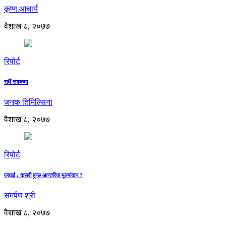
कृष्ण आचार्य
वैशाख ८, २०७७
रिपोर्ट
सधैँ सडकमा
जनक तिमिल्सिना
वैशाख ८, २०७७
रिपोर्ट
एसइई : कसरी हुन्छ आन्तरिक मूल्यांकन ?
समर्पण श्री
वैशाख ८, २०७७