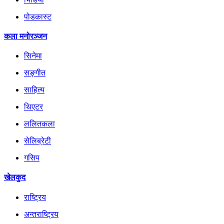
पोडकास्ट
कला मनोरञ्जन
सिनेमा
सङ्गीत
साहित्य
थिएटर
ललितकला
सेलिब्रेटी
गसिप
खेलकुद
राष्ट्रिय
अन्तराष्ट्रिय