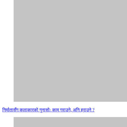
निर्मातासँग कलाकारको गुनासोः काम गराउने, अनि हराउने ?