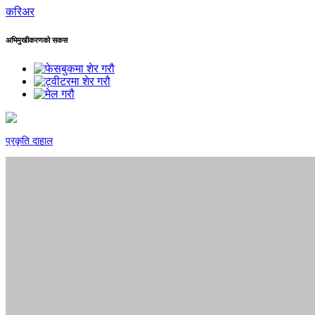
करिअर
अभिमुखीकरणको सकस
प्रकृति दाहाल