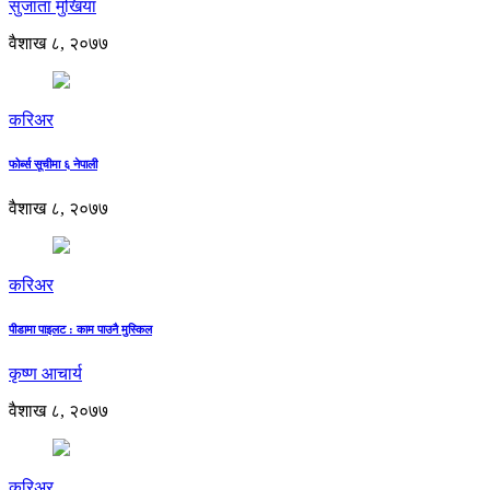
सुजाता मुखिया
वैशाख ८, २०७७
करिअर
फोर्ब्स सूचीमा ६ नेपाली
वैशाख ८, २०७७
करिअर
पीडामा पाइलट : काम पाउनै मुस्किल
कृष्ण आचार्य
वैशाख ८, २०७७
करिअर