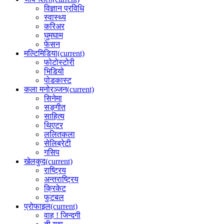
विज्ञान प्रविधि
स्वास्थ्य
करिअर
घुमघाम
फेसन
मल्टिमिडिया
(current)
फोटोस्टोरी
भिडियो
पोडकास्ट
कला मनोरञ्जन
(current)
सिनेमा
सङ्गीत
साहित्य
थिएटर
ललितकला
सेलिब्रेटी
गसिप
खेलकुद
(current)
राष्ट्रिय
अन्तराष्ट्रिय
क्रिकेट
फुटबल
प्रोफाइल
(current)
वाह ! जिन्दगी