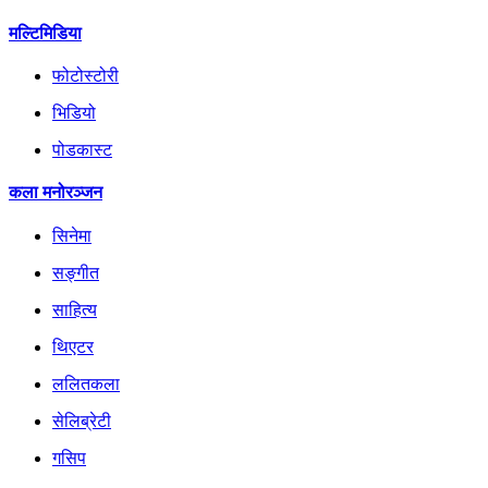
मल्टिमिडिया
फोटोस्टोरी
भिडियो
पोडकास्ट
कला मनोरञ्जन
सिनेमा
सङ्गीत
साहित्य
थिएटर
ललितकला
सेलिब्रेटी
गसिप