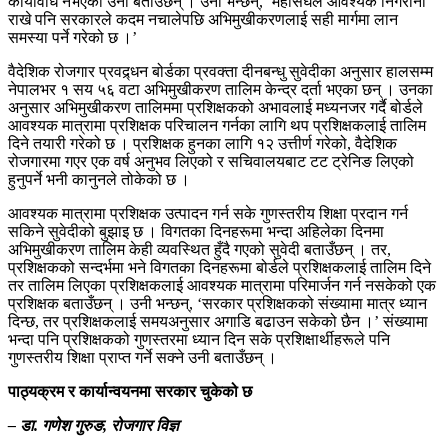
कार्यविधि नभएको उनी बताउँछन् । उनी भन्छन्, ‘महासंघले आवश्यक निगरानी
राखे पनि सरकारले कदम नचालेपछि अभिमुखीकरणलाई सही मार्गमा लान
समस्या पर्ने गरेको छ ।’
वैदेशिक रोजगार प्रवद्र्धन बोर्डका प्रवक्ता दीनबन्धु सुवेदीका अनुसार हालसम्म
नेपालभर १ सय ५६ वटा अभिमुखीकरण तालिम केन्द्र दर्ता भएका छन् । उनका
अनुसार अभिमुखीकरण तालिममा प्रशिक्षकको अभावलाई मध्यनजर गर्दै बोर्डले
आवश्यक मात्रामा प्रशिक्षक परिचालन गर्नका लागि थप प्रशिक्षकलाई तालिम
दिने तयारी गरेको छ । प्रशिक्षक हुनका लागि १२ उत्तीर्ण गरेको, वैदेशिक
रोजगारमा गएर एक वर्ष अनुभव लिएको र सचिवालयबाट टट ट्रेनिङ लिएको
हुनुपर्ने भनी कानुनले तोकेको छ ।
आवश्यक मात्रामा प्रशिक्षक उत्पादन गर्न सके गुणस्तरीय शिक्षा प्रदान गर्न
सकिने सुवेदीको बुझाइ छ । विगतका दिनहरूमा भन्दा अहिलेका दिनमा
अभिमुखीकरण तालिम केही व्यवस्थित हुँदै गएको सुवेदी बताउँछन् । तर,
प्रशिक्षकको सन्दर्भमा भने विगतका दिनहरूमा बोर्डले प्रशिक्षकलाई तालिम दिने
तर तालिम लिएका प्रशिक्षकलाई आवश्यक मात्रामा परिमार्जन गर्न नसकेको एक
प्रशिक्षक बताउँछन् । उनी भन्छन्, ‘सरकार प्रशिक्षकको संख्यामा मात्र ध्यान
दिन्छ, तर प्रशिक्षकलाई समयअनुसार अगाडि बढाउन सकेको छैन ।’ संख्यामा
भन्दा पनि प्रशिक्षकको गुणस्तरमा ध्यान दिन सके प्रशिक्षार्थीहरूले पनि
गुणस्तरीय शिक्षा प्राप्त गर्ने सक्ने उनी बताउँछन् ।
पाठ्यक्रम र कार्यान्वयनमा सरकार चुकेको छ
– डा. गणेश गुरुङ, रोजगार विज्ञ