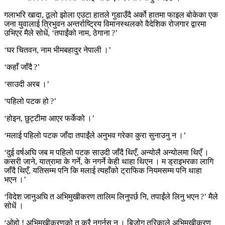
गलाभरि खादा, ठूलो झोला एउटा हातले गुडाउँदै अर्को हातमा फाइल बोकेका एक
जना युवालाई त्रिभुवन अन्तर्राष्ट्रिय विमानस्थलको वैदेशिक रोजगार द्वारमा
उभिएर मैले सोधें, ‘तपाईंको नाम, ठेगाना ?’
‘घर चितवन, नाम भीमबहादुर नेपाली ।’
‘कहाँ जाँदै ?’
‘साउदी अरब ।’
‘पहिलो पटक हो ?’
‘होइन, छुट्टीमा आएर फर्केको ।’
‘मलाई पहिलो पटक जाँदा तपाईंले अनुभव गरेका कुरा सुनाउनु न ।’
‘दुई वर्षअघि जब म पहिलो पटक साउदी जाँदै थिएँ, अन्योलै अन्योलमा थिएँ ।
कसरी जाने, यात्रामा के गर्ने, के नगर्ने केही थाहा थिएन । म ड्राइभरका लागि
जाँदै थिएँ, यतिसम्म पनि कि मलाई त्यहाँको ट्राफिक नियमसम्म पनि थाहा
भएन ।’
‘विदेश जानुअघि त अभिमुखीकरण तालिम लिनुपर्छ नि, तपाईंले लिनु भएन ?’ मैले
सोधें ।
‘ओहो ! अभिमुखीकरणको त कुरै नगर्नुस् न । बिजोग तरिकाले अभिमुखीकरण