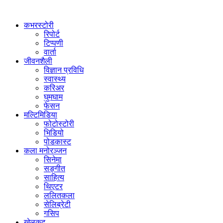
कभरस्टोरी
रिपोर्ट
टिप्पणी
वार्ता
जीवनशैली
विज्ञान प्रविधि
स्वास्थ्य
करिअर
घुमघाम
फेसन
मल्टिमिडिया
फोटोस्टोरी
भिडियो
पोडकास्ट
कला मनोरञ्जन
सिनेमा
सङ्गीत
साहित्य
थिएटर
ललितकला
सेलिब्रेटी
गसिप
खेलकुद