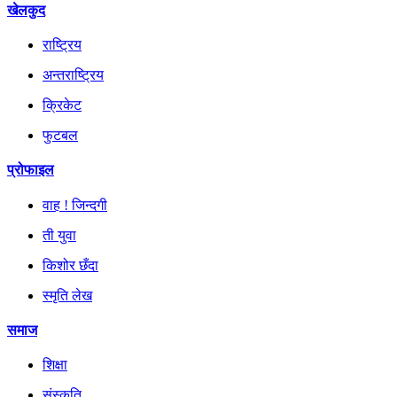
खेलकुद
राष्ट्रिय
अन्तराष्ट्रिय
क्रिकेट
फुटबल
प्रोफाइल
वाह ! जिन्दगी
ती युवा
किशोर छँदा
स्मृति लेख
समाज
शिक्षा
संस्कृति