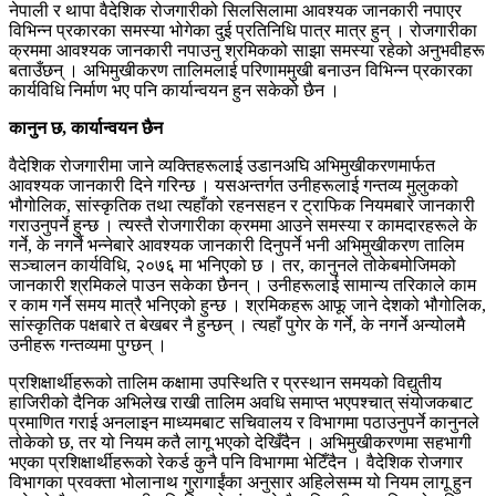
नेपाली र थापा वैदेशिक रोजगारीको सिलसिलामा आवश्यक जानकारी नपाएर
विभिन्न प्रकारका समस्या भोगेका दुई प्रतिनिधि पात्र मात्र हुन् । रोजगारीका
क्रममा आवश्यक जानकारी नपाउनु श्रमिकको साझा समस्या रहेको अनुभवीहरू
बताउँछन् । अभिमुखीकरण तालिमलाई परिणाममुखी बनाउन विभिन्न प्रकारका
कार्यविधि निर्माण भए पनि कार्यान्वयन हुन सकेको छैन ।
कानुन छ, कार्यान्वयन छैन
वैदेशिक रोजगारीमा जाने व्यक्तिहरूलाई उडानअघि अभिमुखीकरणमार्फत
आवश्यक जानकारी दिने गरिन्छ । यसअन्तर्गत उनीहरूलाई गन्तव्य मुलुकको
भौगोलिक, सांस्कृतिक तथा त्यहाँको रहनसहन र ट्राफिक नियमबारे जानकारी
गराउनुपर्ने हुन्छ । त्यस्तै रोजगारीका क्रममा आउने समस्या र कामदारहरूले के
गर्ने, के नगर्ने भन्नेबारे आवश्यक जानकारी दिनुपर्ने भनी अभिमुखीकरण तालिम
सञ्चालन कार्यविधि, २०७६ मा भनिएको छ । तर, कानुनले तोकेबमोजिमको
जानकारी श्रमिकले पाउन सकेका छैनन् । उनीहरूलाई सामान्य तरिकाले काम
र काम गर्ने समय मात्रै भनिएको हुन्छ । श्रमिकहरू आफू जाने देशको भौगोलिक,
सांस्कृतिक पक्षबारे त बेखबर नै हुन्छन् । त्यहाँ पुगेर के गर्ने, के नगर्ने अन्योलमै
उनीहरू गन्तव्यमा पुग्छन् ।
प्रशिक्षार्थीहरूको तालिम कक्षामा उपस्थिति र प्रस्थान समयको विद्युतीय
हाजिरीको दैनिक अभिलेख राखी तालिम अवधि समाप्त भएपश्चात् संयोजकबाट
प्रमाणित गराई अनलाइन माध्यमबाट सचिवालय र विभागमा पठाउनुपर्ने कानुनले
तोकेको छ, तर यो नियम कतै लागू भएको देखिँदैन । अभिमुखीकरणमा सहभागी
भएका प्रशिक्षार्थीहरूको रेकर्ड कुनै पनि विभागमा भेटिँदैन । वैदेशिक रोजगार
विभागका प्रवक्ता भोलानाथ गुरागाईंका अनुसार अहिलेसम्म यो नियम लागू हुन