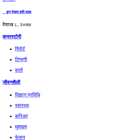
कुन पेसामा कति तलब
वैशाख ८, २०७७
कभरस्टोरी
रिपोर्ट
टिप्पणी
वार्ता
जीवनशैली
विज्ञान प्रविधि
स्वास्थ्य
करिअर
घुमघाम
फेसन