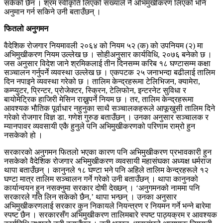
सकेको छैन । श्रम स्वीकृति लिएको संख्याले नै अभिमुखीकरण लिएको भनि
अनुमान गर्न सकिने उनी बताउँछन् ।
फितलो अनुगमन
वैदेशिक रोजगार नियमावली २०६४ को नियम ५२ (क) को उपनियम (२) मा
अभिमुखीकरण नियम उल्लेख छ । सोहीअनुसार कार्यविधि, २०७६ बनेको छ ।
जस अनुसार विदेश जाने श्रमिकलाई तीन दिनसम्म करिब १८ घण्टासम्म कक्षा
सञ्चालन गर्नुपर्ने व्यवस्था उल्लेख छ । एकपटक २५ जनाभन्दा बढीलाई तालिम
दिन नपाइने व्यवस्था गरेको छ । तालिम केन्द्रहरूमा टेलिभिजन, क्यामेरा,
कम्प्युटर, प्रिन्टर, प्रोजेक्टर, स्क्रिन, टेलिफोन, इन्टरनेट सुविधा र
बायोमेट्रिक हाजिरी मेसिन राख्नुपर्ने नियम छ । तर, तालिम केन्द्रहरूमा
आवश्यक भौतिक पूर्वाधार नहुनुका साथै सञ्चालकहरूले आफूखुसी तालिम दिने
गरेको रोजगार विज्ञ डा. गणेश गुरुङ बताउँछन् । उनका अनुसार सञ्चालक र
म्यानपावर व्यवसायी एकै हुनुले पनि अभिमुखीकरणको परिणाम राम्रो हुन
नसकेको हो ।
सरकारको अनुगमन फितलो भएका कारण पनि अभिमुखीकरण प्रभावकारी हुन
नसकेको वैदेशिक रोजगार अभिमुखीकरण व्यवसायी महासंघका अध्यक्ष धर्मराज
थापा बताउँछन् । कानुनले १८ घण्टा भने पनि अहिले तालिम केन्द्रहरूले १२
घण्टा मात्र तालिम सञ्चालन गर्ने गरेको उनी बताउँछन् । थापा कानुनको
कार्यान्वयन हुन नसक्नुमा सरकार दोषी देख्छन् । ‘अनुगमनको नाममा पनि
सरकारले गति लिन सकेको छैन,’ थापा भन्छन् । उनका अनुसार
अभिमुखीकरणलाई सरकार कुन निकायले नियन्त्रण र नियमन गर्ने भन्ने बारेमा
स्पष्ट छैन । सरकारसँग अभिमुखीकरण तालिमबारे स्पष्ट पाठ्यक्रम र आवश्यक