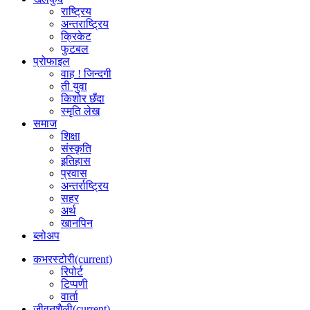
राष्ट्रिय
अन्तराष्ट्रिय
क्रिकेट
फुटबल
प्रोफाइल
वाह ! जिन्दगी
ती युवा
किशोर छँदा
स्मृति लेख
समाज
शिक्षा
संस्कृति
इतिहास
प्रवास
अन्तर्राष्ट्रिय
सहर
अर्थ
खानपिन
ब्लोअप
कभरस्टोरी
(current)
रिपोर्ट
टिप्पणी
वार्ता
जीवनशैली
(current)