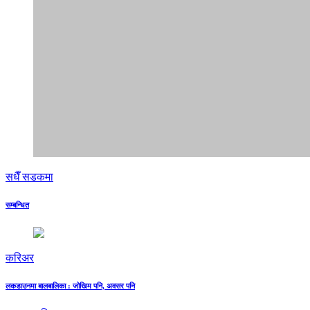
सधैँ सडकमा
सम्बन्धित
करिअर
लकडाउनमा बालबालिका : जोखिम पनि, अवसर पनि