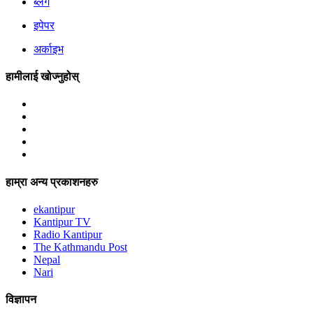
ब्लग
इपेपर
अर्काइभ
हामीलाई खोज्नुहोस्
हाम्रा अन्य प्रकाशनहरु
ekantipur
Kantipur TV
Radio Kantipur
The Kathmandu Post
Nepal
Nari
विज्ञापन