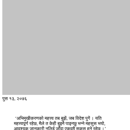
पुस १३, २०७६
‘अभिमुखीकरणको महत्त्व तब बुझें, जब विदेश पुगें । यति
महत्त्वपूर्ण रहेछ, मैले त केही बुझ्नै पाइनछु भन्ने महसुस भयो,
आवश्यक जानकारी नलिई जाँदा एकदमै सकस हुने रहेछ ।’