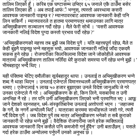
तालिम लिएको हुँ । करिब एक घण्टासम्म उभिएर ६५ जनाले एकै ठाउँमा बसेर
तालिम लिएका हौं । अब तपाईं आफंै भन्नुस्, त्यस्तो अवस्थामा कसरी
आवश्यक जानकारी पाइन्छ र ? म्यानपावरबाट आवश्यक जानकारी केही पनि
लिन सकिनँ । म्यानपावरले त हातमा प्रमाणपत्र थमाउनका लागि मात्र
अभिमुखीकरण सञ्चालन गर्दो रहेछ । मैले फेरी सोचें । ‘यसरी आवश्यक
जानकारी नलिई विदेश पुग्दा कस्तो प्रभाव पर्दो रहेछ ?’
‘अभिमुखीकरणको महत्त्व तब बुझें जब विदेश पुगें । यति महत्त्वपूर्ण रहेछ, मैले त
केही बुझ्नै पाइनछु भन्ने महसुस भयो, आवश्यक जानकारी नलिई जाँदा एकदमै
सकस हुने रहेछ । रोजगारीका सिलसिलामा विदेश जाने जोकोहीले आवश्यक
मात्रामा अभिमुखीकरण तालिम नलिँदा धेरै कुराको समस्या पर्ने रहेछ भन्ने बुझें ।’
भीमबहादुर भन्दै थिए ।
यही पंक्तिमा भेटिए दमौलीका सूर्यबहादुर थापा । उनलाई त अभिमुखीकरण भन्ने
शब्द नै थाहा थिएन । उनलाई एजेन्टले विमानस्थलमै अभिमुखीकरण प्रमाणपत्र
थमाए । एजेन्टलाई १ लाख ५० हजार बुझाएका उनले विदेश जानुअघि जे गरे
उनका एजेन्टले नै गरे । अभिमुखीकरण के हो, किन लिने, यसबारेमा त उनी
अनभिज्ञ नै रहे । तर पनि उनी अभिमुखीकरण लिएको भनी प्रमाणित भए । आफू
जाने देशको रहनसहन, धर्म–संस्कृतिबारेमा उनलाई अत्तोपत्तो भएन । ‘जहाजमा
के गर्ने, के नगर्ने अन्योलमै थिएँ । यात्राका क्रममा साथीहरूले जसो गरे, त्यसै
गर्दै विदेश पुगें । जब विदेश पुगें तब मात्र अभिमुखीकरण भनेको त सबै कुराको
जानकारी पो रहेछ भन्ने बुझें । वैदेशिक रोजगारीमा जाने हरेक व्यक्तिलाई
आवश्यक जानकारी दिन कसैले पनि कमजोरी गर्नु हुँदैन’ उनी बताउँछन् । यसले
गर्दा हरेक ठाउँमा अन्योलमा पर्नुपर्ने उनको अनुभव छ ।