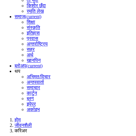
ती युवा
किशोर छँदा
स्मृति लेख
समाज
(current)
शिक्षा
संस्कृति
इतिहास
प्रवास
अन्तर्राष्ट्रिय
सहर
अर्थ
खानपिन
ब्लोअप
(current)
थप
अभिमत/विचार
अन्तरवार्ता
समाचार
कार्टुन
ब्लग
इपेपर
अर्काइभ
होम
जीवनशैली
करिअर