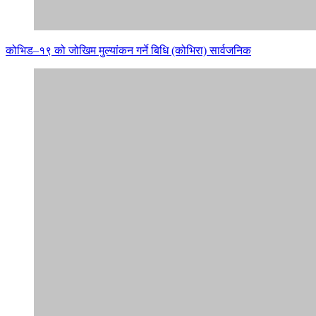
कोभिड–१९ को जोखिम मुल्यांकन गर्ने बिधि (कोभिरा) सार्वजनिक