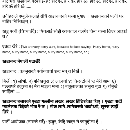
बाटोभरी खडानन्द बरबराइरहे : हरि ॐ, हरि ॐ, हरि ॐ, हरि ॐ, हरि ॐ, हरि ॐ,
हरि ॐ हरि ॐ......
उनीहरूले एम्बुलेन्सलाई सीधै खडानन्दको घरमा पुर्‍याए । खडानन्दकी पत्नी घर
बाहिर निस्किइन् ।
खडु पत्नी (चिच्याउँदै) : यिनलाई सोझै अस्पताल नलगेर किन घरमा लिएर आएको
त ?
एउटा खैरे : (
We are very sorry aunt, because he kept saying , Hurry home, hurry
home, hurry home, hurry home, hurry home, hurry home, so.)
खडानन्द नेपाली पढाउँदै
खडानन्द : कन्जुसको पर्यायवाची शब्द भन् त बिर्खे ।
बिर्खे : १) लोभी, २) मक्खिचुस ३) लालची ४) किरन्टोकी ५) मेरी आमा ६)
पल्लाघरे हजुरबा ७) मेरा माइला मामा ८) बाबुलालका ससुरा बुढा ९) घोर्मुखे
साहिंलो ....
खडानन्द बजारको एउटा गल्लीमा लखर–लखर हिंडिरहेका थिए । एउटा पार्टी
प्यालेसमा बिहेको भोज रै’छ । भोक लागे–लागेजस्तो भाकोथ्यो, लुस्स त्यहीं
छिरे ।
पार्टी आयोजक (नमस्ते गर्दै) : हजुर, केहि खाएर नै जानुहोला है ।