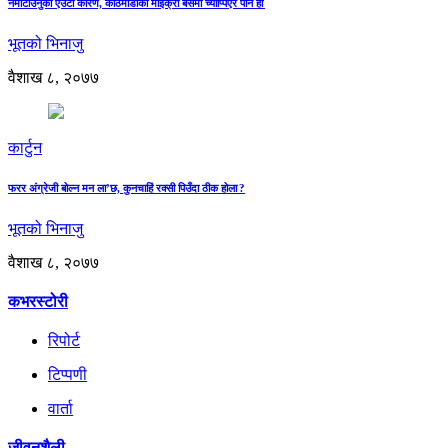
नमोटाउनुको एउटा कारण, काठमाडौंको माइक्रो बसमा च्याप्पिएर पनि हो
भूतको भिनाजु
वैशाख ८, २०७७
कार्टुन
फरर अंग्रेजी बोल्न मन ला’छ, कुनचाहिं रक्सी पिउँदा ठीक होला ?
भूतको भिनाजु
वैशाख ८, २०७७
कभरस्टोरी
रिपोर्ट
टिप्पणी
वार्ता
जीवनशैली