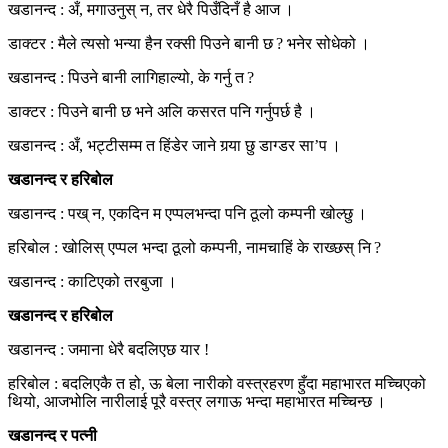
खडानन्द : अँ, मगाउनुस् न, तर धेरै पिउँदिनँ है आज ।
डाक्टर : मैले त्यसो भन्या हैन रक्सी पिउने बानी छ ? भनेर सोधेको ।
खडानन्द : पिउने बानी लागिहाल्यो, के गर्नु त ?
डाक्टर : पिउने बानी छ भने अलि कसरत पनि गर्नुपर्छ है ।
खडानन्द : अँ, भट्टीसम्म त हिंडेर जाने गर्‍या छु डाग्डर सा’प ।
खडानन्द र हरिबोल
खडानन्द : पख् न, एकदिन म एप्पलभन्दा पनि ठूलो कम्पनी खोल्छु ।
हरिबोल : खोलिस् एप्पल भन्दा ठूलो कम्पनी, नामचाहिं के राख्छस् नि ?
खडानन्द : काटिएको तरबुजा ।
खडानन्द र हरिबोल
खडानन्द : जमाना धेरै बदलिएछ यार !
हरिबोल : बदलिएकै त हो, ऊ बेला नारीको वस्त्रहरण हुँदा महाभारत मच्चिएको
थियो, आजभोलि नारीलाई पूरै वस्त्र लगाऊ भन्दा महाभारत मच्चिन्छ ।
खडानन्द र पत्नी