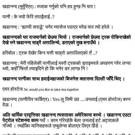
खडानन्द (मुर्मुरिएर) : मजाक गर्नुको पनि हद हुन्छ नि यार !
पत्नी : के भयो फेरि तपाईंलाई .?
खडानन्द : ‘ह्याप्पी सराद्धे’ भनेर म्यासेज पठाएर मरेछ यार त्यो हरेले ।
खडानन्दको घर राजमार्गको छेउमा थियो । राजमार्गको छेउमा ट्रक रोकिराखेको
देखे भने खडानन्द साह्रै अत्तालिन्थे, डराएको मुख बनाउँथे ।
हरिबोल : ट्रक देखेर किन यत्ती साह्रो अत्ताल्लिएको तँ ..?
खडानन्द : मेरी पहिलेकी पत्नीलाई यस्तै ट्रकको ड्राइभरले अपहरण गरेर लग्या
थ्यो, कहीँ फिर्ता ल्याइदिने हो कि भनेर डर लाग्छ नि !
खडानन्द पत्नीका साथ हवाईजहाजको बिजनेस क्लासमा दिल्ली जाँदै थिए ।
एयर होस्टेज
Sir, would you like to take tea together
खडानन्द (पत्नीतिर फर्किएर) : Yes लु तिमी उठ ....उनलाई (एयर होस्टेज) बस्न
देऊ ।
अलि धार्मिक प्रवृत्तिका खडानन्द त्यसताका अमेरिकामा बस्थे । खडानन्द एउटा
पेट्रोल स्टेशनमा काम
गर्थे । काम गरिरहेकै बेला उनलाई हर्ट अट्याकले
गाँज्यो । त्यहीँका मानिसहरूले एम्बुलेन्स बोलाएर लिएर हिंडे ।