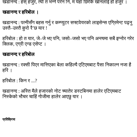
खडानन्द : हस् हजुर, त्यो त भन्नै परेन नि, म यहा छिरेकै खानलाई हो हजुर ।
खडानन्द र हरिबोल ।
खडानन्द : पत्नीसँग बहस गर्नु र कम्प्युटर सफ्टवेयरको लाइसेन्स एग्रिमेन्ट पढ्नु
उस्तै–उस्तै कुरो रै’छ यार !
हरिबोल : हो त यार, जे–जे भए पनि, जसो–जसो भए पनि अन्त्यमा सबै इग्नोर गरेर
क्लिक, एग्री एन्ड एसेप्ट ।
खडानन्द र हरिबोल
खडानन्द : रक्सी पिएर मात्तिएका बेला कहिल्यै एटिएमबाट पैसा निकाल्न नजा है
हरि ।
हरिबोल : किन र ...?
खडानन्द : अस्ति मैले हजारको नोट च्यातेर डस्टबिनमा हालेर एटिएमबाट
निस्केको भौचर चाहिं गोजीमा हालेर आएछु यार ।
प्रतिक्रिया