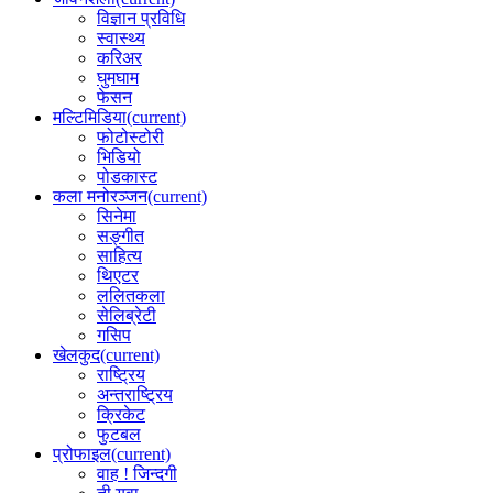
विज्ञान प्रविधि
स्वास्थ्य
करिअर
घुमघाम
फेसन
मल्टिमिडिया
(current)
फोटोस्टोरी
भिडियो
पोडकास्ट
कला मनोरञ्जन
(current)
सिनेमा
सङ्गीत
साहित्य
थिएटर
ललितकला
सेलिब्रेटी
गसिप
खेलकुद
(current)
राष्ट्रिय
अन्तराष्ट्रिय
क्रिकेट
फुटबल
प्रोफाइल
(current)
वाह ! जिन्दगी