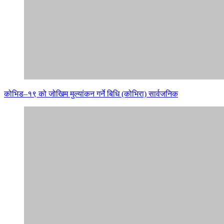
कोभिड–१९ को जोखिम मुल्यांकन गर्ने बिधि (कोभिरा) सार्वजनिक