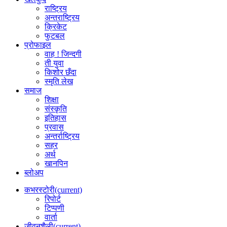
राष्ट्रिय
अन्तराष्ट्रिय
क्रिकेट
फुटबल
प्रोफाइल
वाह ! जिन्दगी
ती युवा
किशोर छँदा
स्मृति लेख
समाज
शिक्षा
संस्कृति
इतिहास
प्रवास
अन्तर्राष्ट्रिय
सहर
अर्थ
खानपिन
ब्लोअप
कभरस्टोरी
(current)
रिपोर्ट
टिप्पणी
वार्ता
जीवनशैली
(current)