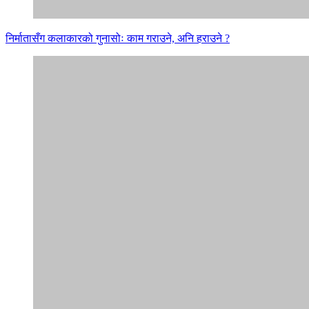
निर्मातासँग कलाकारको गुनासोः काम गराउने, अनि हराउने ?