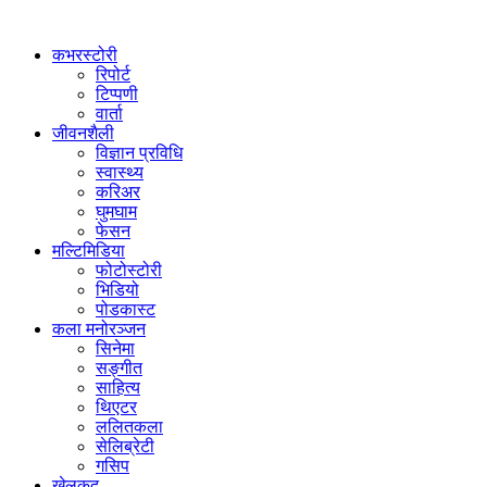
कभरस्टोरी
रिपोर्ट
टिप्पणी
वार्ता
जीवनशैली
विज्ञान प्रविधि
स्वास्थ्य
करिअर
घुमघाम
फेसन
मल्टिमिडिया
फोटोस्टोरी
भिडियो
पोडकास्ट
कला मनोरञ्जन
सिनेमा
सङ्गीत
साहित्य
थिएटर
ललितकला
सेलिब्रेटी
गसिप
खेलकुद