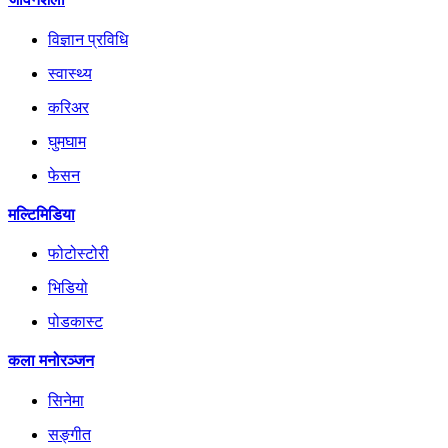
विज्ञान प्रविधि
स्वास्थ्य
करिअर
घुमघाम
फेसन
मल्टिमिडिया
फोटोस्टोरी
भिडियो
पोडकास्ट
कला मनोरञ्जन
सिनेमा
सङ्गीत