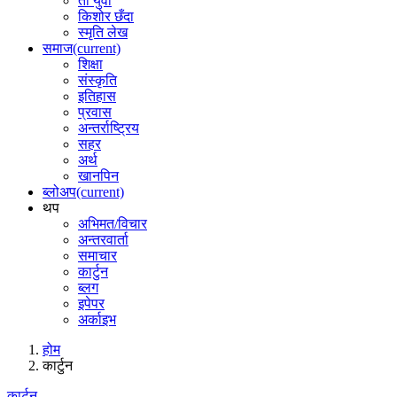
ती युवा
किशोर छँदा
स्मृति लेख
समाज
(current)
शिक्षा
संस्कृति
इतिहास
प्रवास
अन्तर्राष्ट्रिय
सहर
अर्थ
खानपिन
ब्लोअप
(current)
थप
अभिमत/विचार
अन्तरवार्ता
समाचार
कार्टुन
ब्लग
इपेपर
अर्काइभ
होम
कार्टुन
कार्टुन