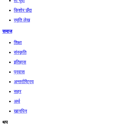
ती युवा
किशोर छँदा
स्मृति लेख
समाज
शिक्षा
संस्कृति
इतिहास
प्रवास
अन्तर्राष्ट्रिय
सहर
अर्थ
खानपिन
थप