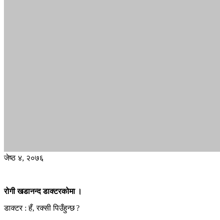
जेष्ठ ४, २०७६
रोगी खडानन्द डाक्टरकोमा ।
डाक्टर : हँ, रक्सी पिउँहुन्छ ?