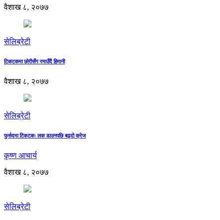
वैशाख ८, २०७७
सेलिब्रेटी
टिकटकमा छोरीसँग रमाउँदैं हिमानी
वैशाख ८, २०७७
सेलिब्रेटी
फुर्सदमा टिकटकः लक डाउनपछि बढ्दो क्रेज
कृष्ण आचार्य
वैशाख ८, २०७७
सेलिब्रेटी