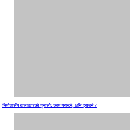
निर्मातासँग कलाकारको गुनासोः काम गराउने, अनि हराउने ?