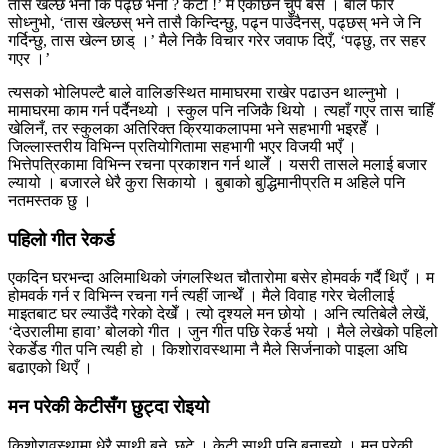
तास खेल्छ भनौं कि पढ्छ भनौं ? केटा !’ म एकछिन चुप बसेँ । बाले फेरि
सोध्नुभो, ‘तास खेल्छस् भने तासै किन्दिन्छु, पढ्न पाउँदैनस्, पढ्छस् भने जे नि
गर्दिन्छु, तास खेल्न छाड् ।’ मैले निकै विचार गरेर जवाफ दिएँ, ‘पढ्छु, तर सहर
गएर ।’
त्यसको भोलिपल्टै बाले वालिङस्थित मामाघरमा राखेर पढाउन थाल्नुभो ।
मामाघरमा काम गर्न पर्दैनथ्यो । स्कुल पनि नजिकै थियो । त्यहाँ गएर तास चाहिँ
खेलिनँ, तर स्कुलका अतिरिक्त क्रियाकलापमा भने सहभागी भइरहेँ ।
जिल्लास्तरीय विभिन्न प्रतियोगितामा सहभागी भएर विजयी भएँ ।
भित्तेपत्रिकामा विभिन्न रचना प्रकाशन गर्न थालेँ । यसरी तासले मलाई बजार
ल्यायो । बजारले धेरै कुरा सिकायो । बुबाको बुद्धिमानीप्रति म अहिले पनि
नतमस्तक छु ।
पहिलो गीत रेकर्ड
एकदिन घरभन्दा अलिमाथिको जंगलस्थित चौतारोमा बसेर होमवर्क गर्दै थिएँ । म
होमवर्क गर्न र विभिन्न रचना गर्न त्यहीं जान्थेँ । मैले विवाह गरेर चेलीलाई
माइतबाट घर ल्याउँदै गरेको देखेँ । त्यो दृश्यले मन छोयो । अनि त्यतिबेलै लेखें,
‘देउरालीमा हावा’ बोलको गीत । जुन गीत पछि रेकर्ड भयो । मैले लेखेको पहिलो
रेकर्डेड गीत पनि त्यही हो । किशोरावस्थामा नै मैले सिर्जनाको पाइला अघि
बढाएको थिएँ ।
मन परेकी केटीसँग छुट्दा रोइयो
किशोरावस्थामा धेरै साथी बने, छुटे । केटी साथी पनि बनाइयो । मन परेकी