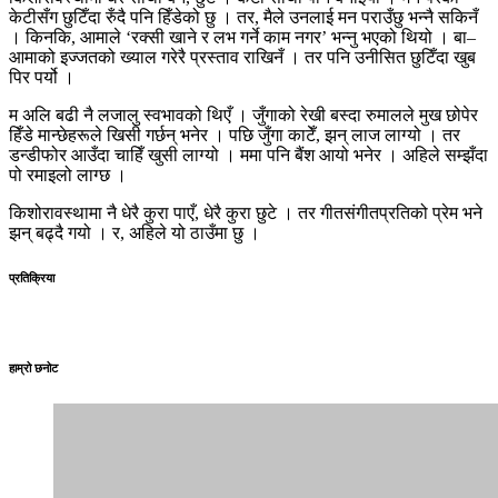
केटीसँग छुटिँदा रुँदै पनि हिँडेको छु । तर, मैले उनलाई मन पराउँछु भन्नै सकिनँ
। किनकि, आमाले ‘रक्सी खाने र लभ गर्ने काम नगर’ भन्नु भएको थियो । बा–
आमाको इज्जतको ख्याल गरेरै प्रस्ताव राखिनँ । तर पनि उनीसित छुटिँदा खुब
पिर पर्यो ।
म अलि बढी नै लजालु स्वभावको थिएँ । जुँगाको रेखी बस्दा रुमालले मुख छोपेर
हिँडे मान्छेहरूले खिसी गर्छन् भनेर । पछि जुँगा काटेँ, झन् लाज लाग्यो । तर
डन्डीफोर आउँदा चाहिँ खुसी लाग्यो । ममा पनि बैंश आयो भनेर । अहिले सम्झँदा
पो रमाइलो लाग्छ ।
किशोरावस्थामा नै धेरै कुरा पाएँ, धेरै कुरा छुटे । तर गीतसंगीतप्रतिको प्रेम भने
झन् बढ्दै गयो । र, अहिले यो ठाउँमा छु ।
प्रतिक्रिया
हाम्रो छनोट