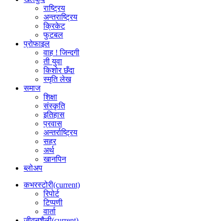
राष्ट्रिय
अन्तराष्ट्रिय
क्रिकेट
फुटबल
प्रोफाइल
वाह ! जिन्दगी
ती युवा
किशोर छँदा
स्मृति लेख
समाज
शिक्षा
संस्कृति
इतिहास
प्रवास
अन्तर्राष्ट्रिय
सहर
अर्थ
खानपिन
ब्लोअप
कभरस्टोरी
(current)
रिपोर्ट
टिप्पणी
वार्ता
जीवनशैली
(current)