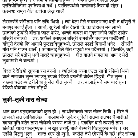
कार्यक्रम हुन्थे । जसमा म सहभागी हुन्थेँ । निबन्ध तथा कविता लेखन
प्रतियोगितामा प्रतिस्पर्धा गर्थें । प्रतिस्पर्धाले मान्छेलाई तिखार्दो रहेछ ।
क्रमशः राम्रा गीत कविता लेख्न थालेँ ।
लेखनसँगै संगीतमा पनि रुचि थियो । त्यो बेला मैले सयवटाभन्दा बढी त बाँसुरी नै
बनाएर बजाएँ हुँला । सानो, सुरिलो बाँस देख्यो कि काटिहाल्न मन लाग्ने ।
छाताको टुप्पोले बाँसमा प्वाल पारेर, भक्को चप्पल वा गुदरगानोले प्वाँल टालेर
बाँसुरी बनाउथे । तर, आफैंले बनाएको बाँसुरी राम्रोसँग बजाउन पाउँदैनथेँ ।
बाँसुरी देख्यो कि आमाले फुटाइदिनुहुन्थ्यो, छोराले पढाई बिगार्यो भनेर । सँगसँगै
गीत पनि गाउन थालेँ । आमालाई मैले गीत गाएको मन पर्दैनथ्यो । किनकि, उहाँ
छोराले धेरै पढोस् भन्ने मात्रै चाहनुहुन्थ्यो । गीत गाउने मामलामा आमा र मेरो
लुकामारी नै चल्थ्यो ।
बिस्तारै रेडियो सुन्नमा रस बस्यो । त्यतिबेला घरमा एउटा सानो रेडियो थियो ।
बाले समाचार सुन्न ल्याउनु भएको रेडियो बगलीमै बोकेर हिँड्थें, गीत सुन्न ।
रुखमा चढेर ब्याट्रीले धानुन्जेल गीत सुन्थेँ । तर, बालाई भने समाचार सुन्न
रेडियो बोकेको भनेर ढाँट्थेँ ।
लुकी–लुकी तास खेल्दा
आठ कक्षा पढ्दाताकाको कुरा हो । साथीसंगतले तास खेल्न सिकें । छिटै नै
तासको लत लागिहालेछ । बाआमासँग लुकेर जुनेली रातमा रातभर नै बारीको
कान्लामुनि बसेर तास खेलेको स्मरण ताजै छ । एकदिन बाले त्यसरी तास
खेलेको थाहा पाउनुभएछ । म खुब डराएँ, बाले बेस्मारी पिट्नुहुन्छ भनेर । तर
उहाँले पिट्नु भएन । शान्त भएर सोध्नुभो, ‘कसैले तेरो छोराले के गर्छ भनेर सोध्दा