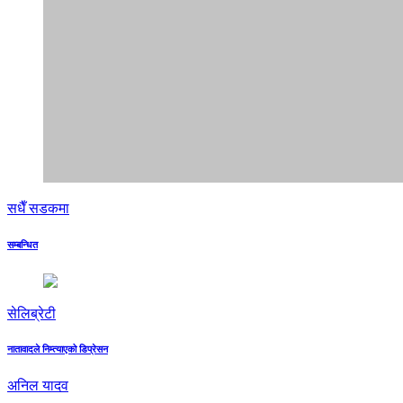
सधैँ सडकमा
सम्बन्धित
सेलिब्रेटी
नातावादले निम्त्याएको डिप्रेसन
अनिल यादव