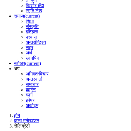
ती युवा
किशोर छँदा
स्मृति लेख
समाज
(current)
शिक्षा
संस्कृति
इतिहास
प्रवास
अन्तर्राष्ट्रिय
सहर
अर्थ
खानपिन
ब्लोअप
(current)
थप
अभिमत/विचार
अन्तरवार्ता
समाचार
कार्टुन
ब्लग
इपेपर
अर्काइभ
होम
कला मनोरञ्जन
सेलिब्रेटी