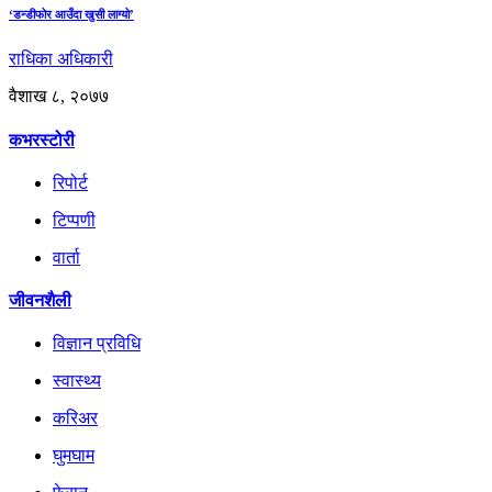
‘डन्डीफोर आउँदा खुसी लाग्यो’
राधिका अधिकारी
वैशाख ८, २०७७
कभरस्टोरी
रिपोर्ट
टिप्पणी
वार्ता
जीवनशैली
विज्ञान प्रविधि
स्वास्थ्य
करिअर
घुमघाम