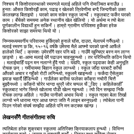
निश्चय नै किशोरावस्थाको स्मरणले मलाई अहिले पनि रोमाञ्चित बनाउँछ ।
हुनतः औसत किशोरझैं काम, पढाइ र खेलको त्रिवेणीमा बग्दै जिन्दगीको उक्त
कालखण्ड बिताइयो । घरको काम सकेर स्कुल जान्थेँ । स्कुलबाट फर्केर घरको
काम । बँचेको समयमा अनेक स्थानीय खेल खेलियो । यो अर्थमा म त्यो बेला
पूर्णकालीन विद्यार्थी हुन सकिनँ । हाम्रो ग्रामीण परिवेशमा हुर्केका हरेक
किशोरको साझा समस्या थियो यो ।
निम्नमध्यमवर्गीय परिवारमा हुर्किएको हुनाले घाँस, दाउरा, मेलापर्म गर्नैपथ्र्यो ।
मलाई स्मरण छ कि, १५÷१६ वर्षकै उमेरमा मैले आफ्नो घरको छानो आफैंले
हालेको थिएँ । क्रमशः उमेरसँगै रहर पनि बढे । गाउँमै खुम्चिएर बस्न मन लाग्न
छाड्यो । बा–आमा मलाई धेरै पढाउन चाहनुहुन्थ्यो । तर परिस्थिति कठिन थियो
। मलाईचाहिँ पढ्न मन नलाग्ने हुँदै गयो । यद्यपि, स्कुल पढ्दाका केही अनुभूति
रोचक छन् । गर्मीयाममा बिहान स्कुल लाग्थ्यो । स्कुल जाँदा घरबाटै काँचो
आँपको अचार र गहुँको रोटी लगिन्थ्यो, स्कुलमै खाइन्थ्यो । फर्कंदा ऐंसेलुका
झ्याङ चहार्दै हिँडिन्थ्यो । गाउँलेका बारीमा फलेका काँक्रा नचोरी चित्तै
बुझ्दैनथ्यो । काँक्रो चोरेर भाग्दा थुप्रै जोर चप्पल चँुडिए । कहिलेकाहीँ
स्कुलबाट भागेर सिम्ले खोलामा पौडी खेल्न गइन्थ्यो । त्यो दिन सम्झदा निकै
रोचक लाग्छ अहिले । गाउँमा पानीको अभाव थियो । स्कुल गएका बेला तिर्खा
लाग्यो भने धारामा गएर आधा घण्टा जति नै लाइन बस्नुपथ्र्यो । त्योबेला पानी
पिउन गरेको संघर्ष सम्झँदा अहिले पनि मन कटक्क खान्छ ।
लेखनसँगै गीतसंगीतमा रुचि
त्यतिबेला हरेक शुक्रबार स्कुलमा अतिरिक्त क्रियाकलाप हुन्थ्यो । विभिन्न