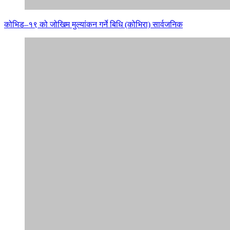
कोभिड–१९ को जोखिम मुल्यांकन गर्ने बिधि (कोभिरा) सार्वजनिक