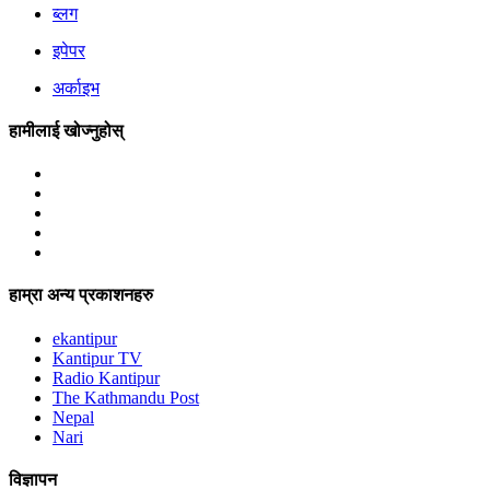
ब्लग
इपेपर
अर्काइभ
हामीलाई खोज्नुहोस्
हाम्रा अन्य प्रकाशनहरु
ekantipur
Kantipur TV
Radio Kantipur
The Kathmandu Post
Nepal
Nari
विज्ञापन