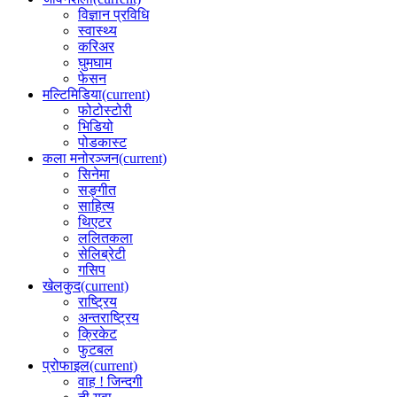
विज्ञान प्रविधि
स्वास्थ्य
करिअर
घुमघाम
फेसन
मल्टिमिडिया
(current)
फोटोस्टोरी
भिडियो
पोडकास्ट
कला मनोरञ्जन
(current)
सिनेमा
सङ्गीत
साहित्य
थिएटर
ललितकला
सेलिब्रेटी
गसिप
खेलकुद
(current)
राष्ट्रिय
अन्तराष्ट्रिय
क्रिकेट
फुटबल
प्रोफाइल
(current)
वाह ! जिन्दगी