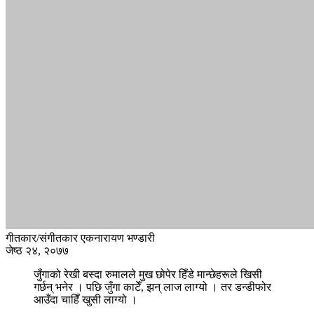
गीतकार/संगीतकार एकनारायण भण्डारी
जेष्ठ २४, २०७७
जुँगाको रेखी बस्दा रुमालले मुख छोपेर हिँडे मान्छेहरूले खिसी
गर्छन् भनेर । पछि जुँगा काटेँ, झन् लाज लाग्यो । तर डन्डीफोर
आउँदा चाहिँ खुसी लाग्यो ।