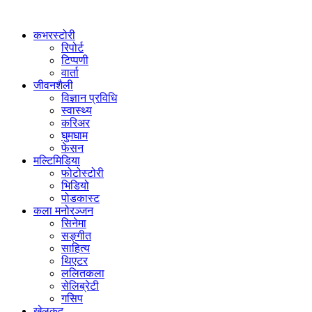
कभरस्टोरी
रिपोर्ट
टिप्पणी
वार्ता
जीवनशैली
विज्ञान प्रविधि
स्वास्थ्य
करिअर
घुमघाम
फेसन
मल्टिमिडिया
फोटोस्टोरी
भिडियो
पोडकास्ट
कला मनोरञ्जन
सिनेमा
सङ्गीत
साहित्य
थिएटर
ललितकला
सेलिब्रेटी
गसिप
खेलकुद