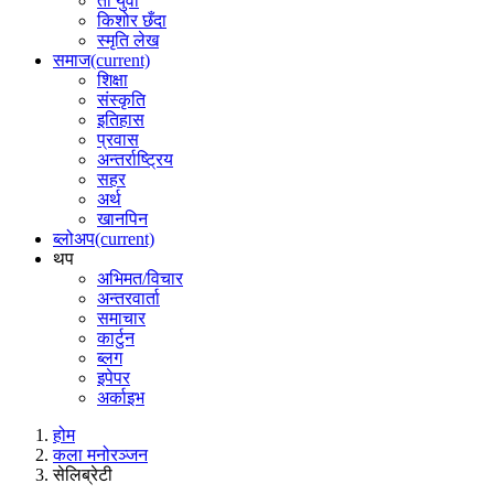
ती युवा
किशोर छँदा
स्मृति लेख
समाज
(current)
शिक्षा
संस्कृति
इतिहास
प्रवास
अन्तर्राष्ट्रिय
सहर
अर्थ
खानपिन
ब्लोअप
(current)
थप
अभिमत/विचार
अन्तरवार्ता
समाचार
कार्टुन
ब्लग
इपेपर
अर्काइभ
होम
कला मनोरञ्जन
सेलिब्रेटी