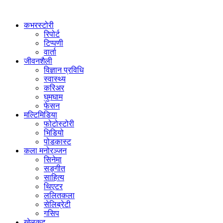
कभरस्टोरी
रिपोर्ट
टिप्पणी
वार्ता
जीवनशैली
विज्ञान प्रविधि
स्वास्थ्य
करिअर
घुमघाम
फेसन
मल्टिमिडिया
फोटोस्टोरी
भिडियो
पोडकास्ट
कला मनोरञ्जन
सिनेमा
सङ्गीत
साहित्य
थिएटर
ललितकला
सेलिब्रेटी
गसिप
खेलकुद