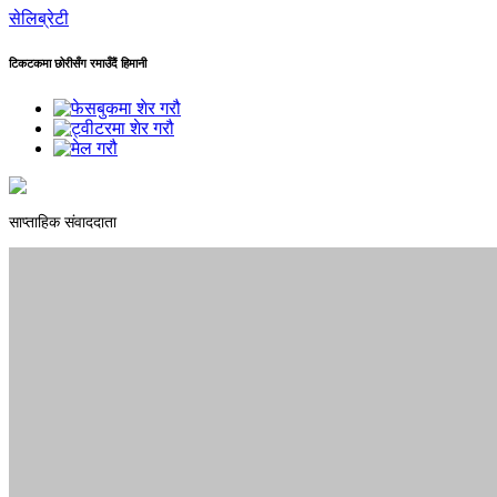
सेलिब्रेटी
टिकटकमा छोरीसँग रमाउँदैं हिमानी
साप्ताहिक संवाददाता