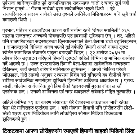
पूर्वराजा ज्ञानेन्द्रसहित पूर्व राजपरिवारका सदस्यहरु ‘रातो र चन्द्र सुर्य जंगी
निशान हाम्रो...’ गीतमा नाचेको दृश्य सार्वजनिक भएको थियो । पूर्व
राजपरिवारका सदस्य नाचेको उक्त दृश्यले त्यतिबेला मिडियाहरुमा पनि खुबै चर्चा
कमाएको थियो ।
प्रभाव, पहिरन र ठाटबाँटका कारण सधैं चर्चामा रहने ‘रोयल फ्यामिली’ ०६५
सालमा राजतन्त्र अन्त्यको घोषणापछि प्रभावशाली भूमिकामा छैन् । तर, अहिले
पनि राजपरिवारका सदस्यहरुका क्रियाकलापले बेला-बेलामा चर्चा बटुलिरहन्छन्
। राजतन्त्रको विधिवत अन्त्य भएको दुई वर्षपछि हिमानी आफ्नै नाममा ट्रष्ट
खोलेर सामाजिक सेवातर्फ पाइला बढाएकी थिइन् । २२ असोज २०६७ मा
औपचारिक उद्घाटन गरिएको हिमानी ट्रष्टले अहिले विभिन्न सामाजिक कार्यहरु
गर्दै आएको छ । उक्त ट्रष्टमार्फत हिमानी बेला-बेलामा सार्वजनिक मन्चहरुमा
देखिन्छन्, जहाँ उनको वरिपरि मानिसहरु झुमिन्छन् । अग्लो सिलित्त परेको
जीउडाल, गोरो लाम्चो अनुहार र त्यसमा विशेष गरी बुनिएको बब शैलीको केस
राशिमा सार्वजनिक समारोहमा झुल्किने हिमानीमा व्यक्तित्व आकर्षक छ । प्रायः
साडी, चोलोमा सार्वजनिक हुने हिमानीको ‘हृदयस्पर्शी मुस्कान’का लाखौं
प्रशंसक छन् । उनको शालिनता एवं नम्र व्यवहारले सबैलाई मोहित तुल्याउँछ ।
अहिले कोभिड-१९ का कारण संसारका धेरै देशहरुमा लकडाउन जारी रहेका
बेला धेरै मानिसहरु फुर्सदमा छन् । यही मौकामा हिमानी पनि छोरीहरुसँग छोटो-
छोटो श्रव्य-दृश्य भिडियोका लागि लोकप्रिय सोसल मिडिया टिकटकमा
झुल्किएकी हुन् ।
टिकटकमा आफ्ना छोरीहरुसंग रमाएकी हिमानी शाहको भिडियो लिंक