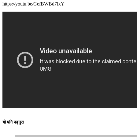
https://youtu.be/GefBWBd7IxY
यो पनि पढ्नुस