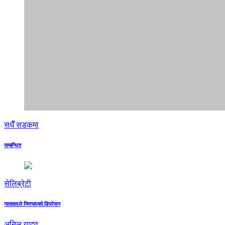
सधैँ सडकमा
सम्बन्धित
सेलिब्रेटी
नातावादले निम्त्याएको डिप्रेसन
अनिल यादव