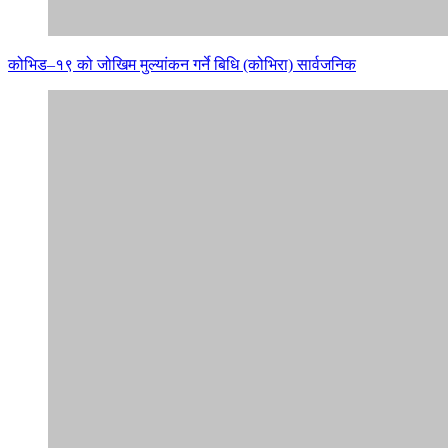
कोभिड–१९ को जोखिम मुल्यांकन गर्ने बिधि (कोभिरा) सार्वजनिक