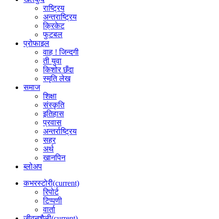
राष्ट्रिय
अन्तराष्ट्रिय
क्रिकेट
फुटबल
प्रोफाइल
वाह ! जिन्दगी
ती युवा
किशोर छँदा
स्मृति लेख
समाज
शिक्षा
संस्कृति
इतिहास
प्रवास
अन्तर्राष्ट्रिय
सहर
अर्थ
खानपिन
ब्लोअप
कभरस्टोरी
(current)
रिपोर्ट
टिप्पणी
वार्ता
जीवनशैली
(current)