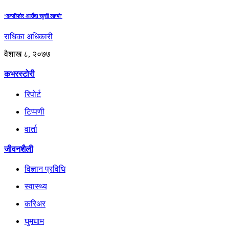
‘डन्डीफोर आउँदा खुसी लाग्यो’
राधिका अधिकारी
वैशाख ८, २०७७
कभरस्टोरी
रिपोर्ट
टिप्पणी
वार्ता
जीवनशैली
विज्ञान प्रविधि
स्वास्थ्य
करिअर
घुमघाम