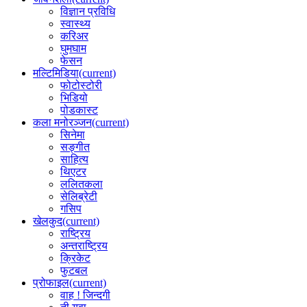
विज्ञान प्रविधि
स्वास्थ्य
करिअर
घुमघाम
फेसन
मल्टिमिडिया
(current)
फोटोस्टोरी
भिडियो
पोडकास्ट
कला मनोरञ्जन
(current)
सिनेमा
सङ्गीत
साहित्य
थिएटर
ललितकला
सेलिब्रेटी
गसिप
खेलकुद
(current)
राष्ट्रिय
अन्तराष्ट्रिय
क्रिकेट
फुटबल
प्रोफाइल
(current)
वाह ! जिन्दगी