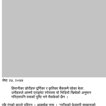
जेष्ठ २७, २०७७
हिमानीका छोरीहरु पूर्णिका र कृतिका बैंककमै रहेका बेला
उनीहरुले आफ्नो प्राइभेट स्पेयरमा यो भिडियो खिचेको अनुमान
गरिएतापनि यसको पुष्टि भने भैसकेको छैन ।
एकै रंगको कालो पहिरन । आकर्षक नृत्य । ‘गुराँसको फेदमूनी सम्झनाको