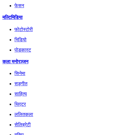
फेसन
मल्टिमिडिया
फोटोस्टोरी
भिडियो
पोडकास्ट
कला मनोरञ्जन
सिनेमा
सङ्गीत
साहित्य
थिएटर
ललितकला
सेलिब्रेटी
गसिप