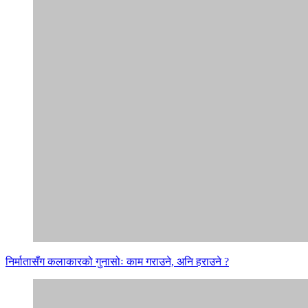
निर्मातासँग कलाकारको गुनासोः काम गराउने, अनि हराउने ?