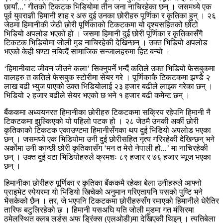
छायाँ...’ गीतको टिकटक भिडियोमा तीन जना नाचिरहेका छन् । जसमध्ये एक
पूर्व युवराज्ञी हिमानी शाह र अरु दुई उनका छोरीहरु पूर्णिका र कृतिका हुन् । २६
जेठमा हिमानीकी जेठी छोरी पूर्णिकाको टिकटकमा यो दृश्यसहितको छोटो
भिडियो अपलोड भएको हो । जसमा हिमानी दुई छोरी पूर्णिका र कृतिकासँगै
टिकटक भिडियोमा जोली मुड नाचिरहेकी देखिन्छन् । उक्त भिडियो अपलोड
भएको केही घण्टा नबित्दैं सामाजिक सन्जालहरुमा हिट बन्यो ।
‘हिमानीबाट जीवन जीउने कला’ सिक्नुपर्ने भन्दैं कतिले उक्त भिडियो फेसबुकमा
वालहरु त कतिले फेसबुक स्टोरीमा सेयर गरे । पूर्णिकाकै टिकटकमा झण्डै २
लाख बढी भ्युज पाएको उक्त भिडियोलाई २३ हजार बढीले लाइक गरेका छन् ।
भिडियो २ हजार बढीले सेयर भएको छ भने १ हजार बढी कमेन्ट छन् ।
बैंककमा अध्ययनरत हिमानीका छोरीहरु टिकटकमा सक्रिय रहेपनि हिमानी नै
टिकटकमा झुल्किएको यो पहिलो पटक हो । २८ जेठमै उनकी अर्की छोरी
कृतिकाको टिकटक एकाउण्टमा हिमानीसँगका थप दुई भिडियो अपलोड भएका
छन् । जसमध्ये एक भिडियोमा उनी दुई छोरीसहित नृत्य गरिरहेकी देखिन्छन् भने
अर्कोमा उनी कान्छी छोरी कृतिकासँग ‘मन त मेरो नेपाली हो...’ मा नाचिरहेकी
छन् । उक्त दुई वटा भिडियोहरुले क्रमशः ८९ हजार र ७६ हजार भ्यूज भएका
छन् ।
हिमानीका छोरीहरु पूर्णिका र कृतिका बैंककमै रहेका बेला उनीहरुले आफ्नो
प्राइभेट स्पेयरमा यो भिडियो खिचेको अनुमान गरिएतापनि यसको पुष्टि भने
भैसकेको छैन । तर, जे भएपनि टिकटकमा छोरीहरुसँग रमाएको हिमानीले धेरैतिर
तारिफ बटुलिरहेको छ । हिमानी यसअघि यति जोली मुडमा गत मंसिरमा
ठमेलस्थित क्लब लर्डस अफ ड्रिंक्स (एलओडी)मा देखिएकी थिइन् । त्यतिबेला