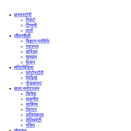
कभरस्टोरी
रिपोर्ट
टिप्पणी
वार्ता
जीवनशैली
विज्ञान प्रविधि
स्वास्थ्य
करिअर
घुमघाम
फेसन
मल्टिमिडिया
फोटोस्टोरी
भिडियो
पोडकास्ट
कला मनोरञ्जन
सिनेमा
सङ्गीत
साहित्य
थिएटर
ललितकला
सेलिब्रेटी
गसिप
खेलकुद