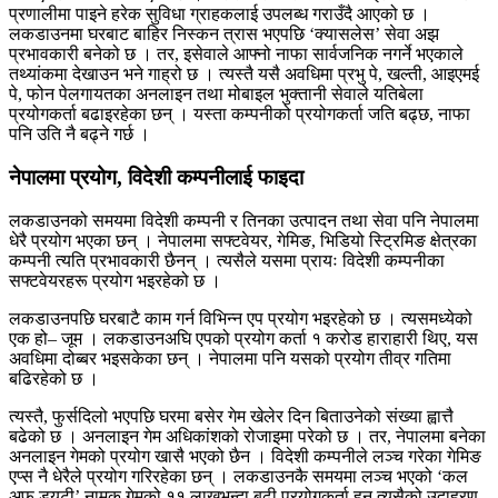
प्रणालीमा पाइने हरेक सुविधा ग्राहकलाई उपलब्ध गराउँदै आएको छ ।
लकडाउनमा घरबाट बाहिर निस्कन त्रास भएपछि ‘क्यासलेस’ सेवा अझ
प्रभावकारी बनेको छ । तर, इसेवाले आफ्नो नाफा सार्वजनिक नगर्ने भएकाले
तथ्यांकमा देखाउन भने गाह्रो छ । त्यस्तै यसै अवधिमा प्रभु पे, खल्ती, आइएमई
पे, फोन पेलगायतका अनलाइन तथा मोबाइल भुक्तानी सेवाले यतिबेला
प्रयोगकर्ता बढाइरहेका छन् । यस्ता कम्पनीको प्रयोगकर्ता जति बढ्छ, नाफा
पनि उति नै बढ्ने गर्छ ।
नेपालमा प्रयोग, विदेशी कम्पनीलाई फाइदा
लकडाउनको समयमा विदेशी कम्पनी र तिनका उत्पादन तथा सेवा पनि नेपालमा
धेरै प्रयोग भएका छन् । नेपालमा सफ्टवेयर, गेमिङ, भिडियो स्ट्रिमिङ क्षेत्रका
कम्पनी त्यति प्रभावकारी छैनन् । त्यसैले यसमा प्रायः विदेशी कम्पनीका
सफ्टवेयरहरू प्रयोग भइरहेको छ ।
लकडाउनपछि घरबाटै काम गर्न विभिन्न एप प्रयोग भइरहेको छ । त्यसमध्येको
एक हो– जूम । लकडाउनअघि एपको प्रयोग कर्ता १ करोड हाराहारी थिए, यस
अवधिमा दोब्बर भइसकेका छन् । नेपालमा पनि यसको प्रयोग तीव्र गतिमा
बढिरहेको छ ।
त्यस्तै, फुर्सदिलो भएपछि घरमा बसेर गेम खेलेर दिन बिताउनेको संख्या ह्वात्तै
बढेको छ । अनलाइन गेम अधिकांशको रोजाइमा परेको छ । तर, नेपालमा बनेका
अनलाइन गेमको प्रयोग खासै भएको छैन । विदेशी कम्पनीले लञ्च गरेका गेमिङ
एप्स नै धेरैले प्रयोग गरिरहेका छन् । लकडाउनकै समयमा लञ्च भएको ‘कल
अफ ड्युटी’ नामक गेमको ११ लाखभन्दा बढी प्रयोगकर्ता हुन त्यसैको उदाहरण