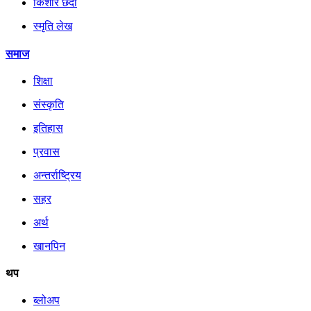
किशोर छँदा
स्मृति लेख
समाज
शिक्षा
संस्कृति
इतिहास
प्रवास
अन्तर्राष्ट्रिय
सहर
अर्थ
खानपिन
थप
ब्लोअप