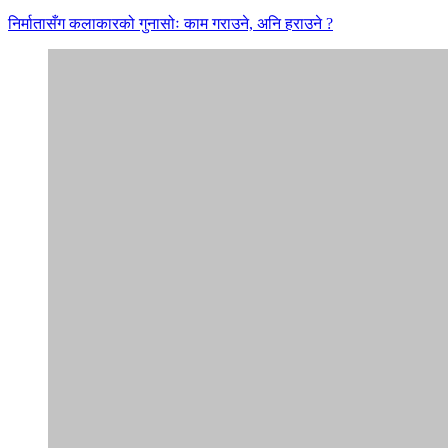
निर्मातासँग कलाकारको गुनासोः काम गराउने, अनि हराउने ?