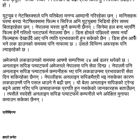
हो ।
युट्युब र नेटफ्लिक्सले पनि यतिबेला मनग्य आम्दानी गरिरहेका छन् । मानिसहरू
घरमा बस्दा नेटफ्लिक्समा फिल्म र सिरिज अनि युट्युबमा भिडियो हेरेर समय
बिताइरहेका छन् । नेपालमा यस्ता कुनै कम्पनी छैनन् । सिनेमा हल बन्द भएसँगै
फिल्म हेर्ने गतिलो प्लाटफर्म नेपालमा छैन । डिस होमले पछिल्लो समय नयाँ
फिल्महरू देखाउँदै आए पनि त्यति प्रभावकारी हुन सकेको छैन । डिस होम आफैँ
भने लक डाउनको समयमा पनि नाफामा छ । उसले विभिन्न अफरहरू पनि
ल्याइरहेको छ ।
अमेजनले लकडाउनको समयमा आफ्नो सम्पत्तिमा २४ अर्ब डलर थपेको छ ।
अनलाइन सपिङ प्ल्याटफर्म अमेजनले नेपालमा पनि सेवा दिन्छ । नेपालमै पनि
अनलाइन सपिङ प्ल्याटफर्म कम्पनीहरू भए पनि लकडाउनमा प्रभावकारी सेवा
दिन सकिरहेका छैनन् । नेपालीहरू अनलाइन सपिङमैत्री भइ नसकेका कारण
लकडाउनमै पनि पसल धाउने नै बढी छन् । यो बेला अनलाइन सपिङको ट्रेन्ड
बढ्ने आशा गरिए पनि उत्साहजनक प्रगति हुन नसकेको जानकारहरू बताउँछन्
। त्यसैले स्वदेशी अनलाइन सपिङ प्ल्याटफर्म कम्पनीले भने अपेक्षित मुनाफा
कमाउन सकेका छैनन् ।
प्रतिक्रिया
हाम्रो छनोट