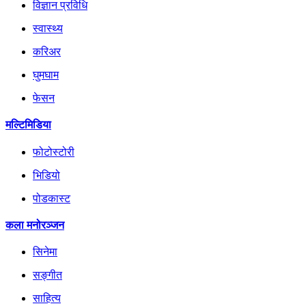
विज्ञान प्रविधि
स्वास्थ्य
करिअर
घुमघाम
फेसन
मल्टिमिडिया
फोटोस्टोरी
भिडियो
पोडकास्ट
कला मनोरञ्जन
सिनेमा
सङ्गीत
साहित्य