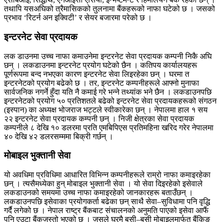
तथापि यसअघिको त्रैमासिकको तुलनामा बैंकहरूको नाफा घटेको छ । जसको
प्रभाव ‘रिटर्न अन इक्विटी’ र सेयर बजारमा परेको छ ।
इन्टरनेट सेवा प्रदायक
लक डाउनमा उच्च नाफा कमाउनेमा इन्टरनेट सेवा प्रदायक कम्पनी निकै अघि
छन् । लकडाउनमा इन्टरनेट प्रयोग घटेको छैन । कतिपय कार्यालयहरू
पूर्णरूपमा बन्द नभएका कारण इन्टरनेट सेवा लिइरहेका छन् । घरमा त
इन्टरनेटको प्रयोग बढेको छ । तर, इन्टरनेट कम्पनीहरूले आफ्नो मुनाफा
सार्वजनिक नगर्ने हुँदा यति नै कमाई गरे भन्ने तथ्यांक भने छैन । लकडाउनपछि
इन्टरनेटको प्रयोग ५० प्रतिशतले बढेको इन्टरनेट सेवा प्रदायकहरूको संगठन
(इस्पान) का अध्यक्ष भोजराज भट्टले स्वीकारेका छन् । नेपालमा हाल १ सय
२२ इन्टरनेट सेवा प्रदायक कम्पनी छन् । निजी क्षेत्रका सेवा प्रदायक
कम्पनीले ८ देखि १० डलरमा प्रति एमबिपिएस प्रतिमहिना खरिद गरेर नेपालमा
४० देखि ४२ डलरसम्ममा बिक्री गर्छन् ।
मोबाइल भुक्तानी सेवा
यो अवधिमा प्रविधिमा आधारित विभिन्न कम्पनीहरूले राम्रो नाफा कमाइरहेका
छन् । त्यसैमध्येका हुन् मोबाइल भुक्तानी सेवा । यो सेवा दिइरहेको इसेवाले
लकडाउनको समयमा उच्च नाफा कमाइरहेको जानकारहरू बताउँछन् ।
लकडाउनपछि इसेवाका प्रयोगकर्ता बढेका छन् साथै सेवा–सुविधामा पनि वृद्धि
गर्दै लगेको छ । नेपाल राष्ट्र बैंकबाट संचालनको अनुमति पाएको इसेवा आफैं
पनि एउटा बैंकजस्तो भएको छ । जसले घरमै बसी–बसी मोबाइलमार्फत बैंकिङ