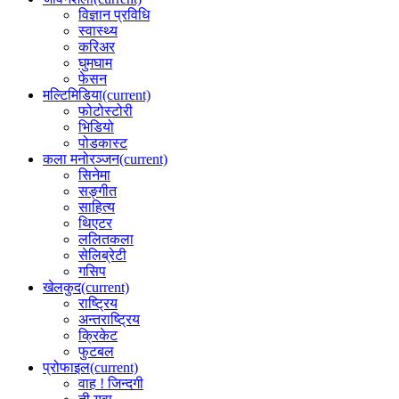
विज्ञान प्रविधि
स्वास्थ्य
करिअर
घुमघाम
फेसन
मल्टिमिडिया
(current)
फोटोस्टोरी
भिडियो
पोडकास्ट
कला मनोरञ्जन
(current)
सिनेमा
सङ्गीत
साहित्य
थिएटर
ललितकला
सेलिब्रेटी
गसिप
खेलकुद
(current)
राष्ट्रिय
अन्तराष्ट्रिय
क्रिकेट
फुटबल
प्रोफाइल
(current)
वाह ! जिन्दगी