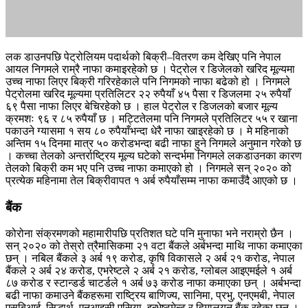
लक डाउनपछि पेट्रोलियम पदार्थको बिक्री–वितरण कम देखिए पनि नेपाल
आयल निगमले राम्रै नाफा कमाइरहेको छ । पेट्रोल र डिजेलको खरिद मूल्यमा
उच्च नाफा लिएर बिक्री गरिरहेकाले पनि निगमको नाफा बढेको हो । निगमले
पेट्रोलमा खरिद मूल्यमा प्रतिलिटर २२ रुपैयाँ ४५ पैसा र डिजलमा २५ रुपैयाँ
६९ पैसा नाफा लिएर बेचिरहेको छ । हाल पेट्रोल र डिजलको बजार मूल्य
क्रमशः ९६ र ८५ रुपैयाँ छ । मट्टितेलमा पनि निगमले प्रतिलिटर ५५ र खाना
पकाउने ग्यासमा १ सय ८० रुपैयाँभन्दा धेरै नाफा खाइरहेको छ । मे महिनाको
अन्तिम १५ दिनमा मात्र ५० करोडभन्दा बढी नाफा हुने निगमले अनुमान गरेको छ
। कच्चा तेलको अन्तर्राष्ट्रिय मूल्य घटेको सन्दर्भमा निगमले लकडाउनका कारण
तेलको बिक्री कम भए पनि उच्च नाफा कमाएको हो । निगमले सन् २०२० को
प्रत्येक महिनामा तेल बिक्रीवापत १ अर्ब रुपैयाँसम्म नाफा कमाउँदै आएको छ ।
बैंक
कोरोना संक्रमणको महामारीपछि प्रतिशत घटे पनि मुनाफा भने नराम्रो छैन ।
सन् २०२० को तेस्रो त्रैमासिकमा २१ वटा बैंकले अर्बभन्दा माथि नाफा कमाएका
छन् । नबिल बैंकले ३ अर्ब १९ करोड, कृषि विकासले २ अर्ब २१ करोड, नेपाल
बैंकले २ अर्ब २४ करोड, एभरेष्टले २ अर्ब २१ करोड, ग्लोबल आइएमईले १ अर्ब
८७ करोड र स्टान्डर्ड चाटर्डले १ अर्ब ७३ करोड नाफा कमाएका छन् । अर्बभन्दा
बढी नाफा कमाउने बैंकहरूमा राष्ट्रिय बाणिज्य, सानिमा, प्रभु, एनएमबी, नेपाल
एसबिआई, सिद्धार्थ, एनआइसी एसिया, इन्भेष्टमेन्ट र हिमालयन बैंक रहेका छन् ।