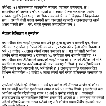
कोभिड–१९ संक्रमणको महामारीमा व्यापार–व्यवसाय ठप्पप्रायः छ ।
कम्पनीहरूको कारोबार चौपट भएको छ । व्यवसायीहरू सहयोगका लागि
सरकार गुहारिरहेका छन् । आर्थिक संकटको चेतावनी विज्ञहरूले दिइसकेका
छन् । तथापि केही यस्ता कम्पनी छन्, जसलाई महामारी र लकडाउनले खासै
असर पारेको छैन । बरु, राम्रो मुनाफा कमाइरहेका छन् ।
नेपाल टेलिकम र एनसेल
महामारीका बेला राम्रो मुनाफा कमाउने दुई ठूला दूरसंचार कम्पनी हुन्, नेपाल
टेलिकम र एनसेल । नेपाल टेलिकमले सन् २०२० को पहिलो त्रैमासिकमा ७
अर्ब ५६ करोड ५५ लाख रुपैयाँ नाफा कमाएको छ । गत वर्ष सोही अवधिमा
आर्जन गरेको नाफाभन्दा ४ दशमलव २७ प्रतिशत कम भए पनि कोभिड–१९
महामारीका बेला टेलिकमले कमाएको राम्रो नाफा हो । गत वर्ष टेलिकमले सोही
अवधिमा ७ अर्ब ९० कारोडभन्दा धेरै नाफा कमाएको थियो । यस त्रैमासिकमा
टेलिकमको कूल आम्दानी २६ अर्ब रहेको छ । लकडाउनपछि ग्राहकलक्षित
विभिन्न सेवामार्फत ५८ करोड ७ लाख रुपैयाँ खर्च गरेको टेलिकमले जनाएको छ
।
एनसेलले पहिलो त्रैमासिकमा १ अर्ब ६१ करोड रुपैयाँ नाफा आर्जन गरेको छ ।
गत वर्ष सोही अवधिमा एनसेलको नाफा ४ अर्ब ४६ करोड थियो । एनसेलले यस
अवधिमा आर्जन गरेको कुल रकम १२ अर्ब ३ करोड रहेको छ । एनसेलले
लकडाउनपछि ग्राहकलक्षित विभिन्न अफर दिँदै आएको छ । समग्रमा गत वर्षको
पहिलो त्रैमासिकभन्दा नाफा घटेको भए पनि कोरोना महामारीबीच हालको नाफा