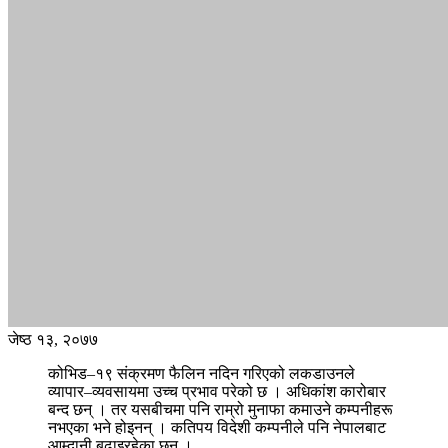
जेष्ठ १३, २०७७
कोभिड–१९ संक्रमण फैलिन नदिन गरिएको लकडाउनले
व्यापार–व्यवसायमा उच्च प्रभाव परेको छ । अधिकांश कारोबार
बन्द छन् । तर यसबीचमा पनि राम्रो मुनाफा कमाउने कम्पनीहरू
नभएका भने होइनन् । कतिपय विदेशी कम्पनीले पनि नेपालबाट
आम्दानी बढाइरहेका छन् ।