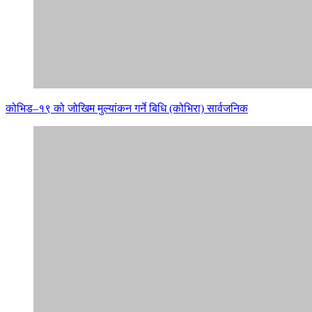
कोभिड–१९ को जोखिम मुल्यांकन गर्ने बिधि (कोभिरा) सार्वजनिक