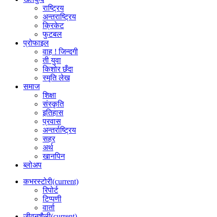
राष्ट्रिय
अन्तराष्ट्रिय
क्रिकेट
फुटबल
प्रोफाइल
वाह ! जिन्दगी
ती युवा
किशोर छँदा
स्मृति लेख
समाज
शिक्षा
संस्कृति
इतिहास
प्रवास
अन्तर्राष्ट्रिय
सहर
अर्थ
खानपिन
ब्लोअप
कभरस्टोरी
(current)
रिपोर्ट
टिप्पणी
वार्ता
जीवनशैली
(current)