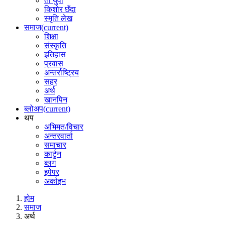
ती युवा
किशोर छँदा
स्मृति लेख
समाज
(current)
शिक्षा
संस्कृति
इतिहास
प्रवास
अन्तर्राष्ट्रिय
सहर
अर्थ
खानपिन
ब्लोअप
(current)
थप
अभिमत/विचार
अन्तरवार्ता
समाचार
कार्टुन
ब्लग
इपेपर
अर्काइभ
होम
समाज
अर्थ