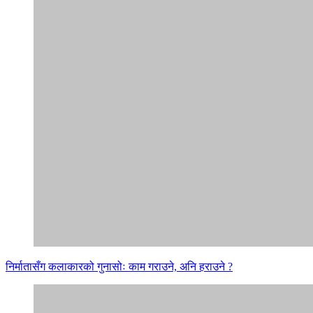
निर्मातासँग कलाकारको गुनासोः काम गराउने, अनि हराउने ?