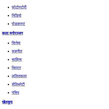
फोटोस्टोरी
भिडियो
पोडकास्ट
कला मनोरञ्जन
सिनेमा
सङ्गीत
साहित्य
थिएटर
ललितकला
सेलिब्रेटी
गसिप
खेलकुद