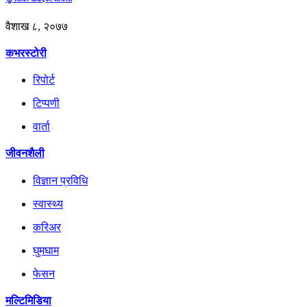
वैशाख ८, २०७७
कभरस्टोरी
रिपोर्ट
टिप्पणी
वार्ता
जीवनशैली
विज्ञान प्रविधि
स्वास्थ्य
करिअर
घुमघाम
फेसन
मल्टिमिडिया