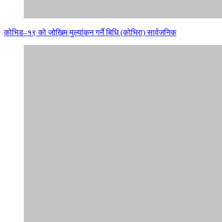
कोभिड–१९ को जोखिम मुल्यांकन गर्ने बिधि (कोभिरा) सार्वजनिक