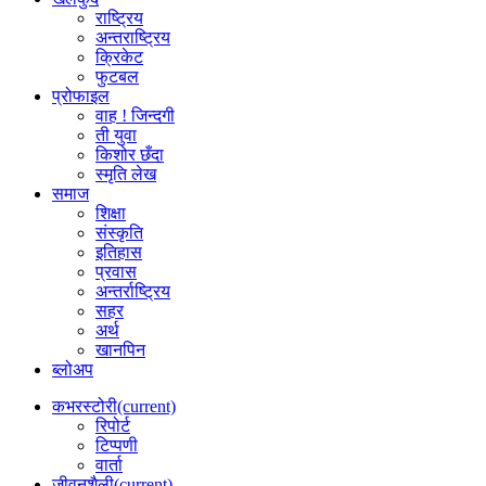
राष्ट्रिय
अन्तराष्ट्रिय
क्रिकेट
फुटबल
प्रोफाइल
वाह ! जिन्दगी
ती युवा
किशोर छँदा
स्मृति लेख
समाज
शिक्षा
संस्कृति
इतिहास
प्रवास
अन्तर्राष्ट्रिय
सहर
अर्थ
खानपिन
ब्लोअप
कभरस्टोरी
(current)
रिपोर्ट
टिप्पणी
वार्ता
जीवनशैली
(current)