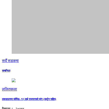
सधैँ सडकमा
सम्बन्धित
ललितकला
लकडाउनमा कोभिड–१९ लाई राजमानको ब्यंग (कार्टुन सहित)
वैशाख ८, २०७७