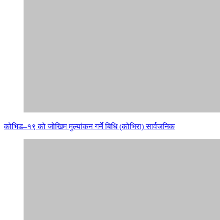
कोभिड–१९ को जोखिम मुल्यांकन गर्ने बिधि (कोभिरा) सार्वजनिक