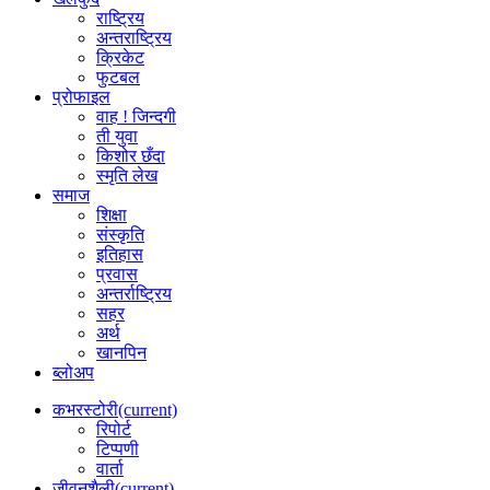
राष्ट्रिय
अन्तराष्ट्रिय
क्रिकेट
फुटबल
प्रोफाइल
वाह ! जिन्दगी
ती युवा
किशोर छँदा
स्मृति लेख
समाज
शिक्षा
संस्कृति
इतिहास
प्रवास
अन्तर्राष्ट्रिय
सहर
अर्थ
खानपिन
ब्लोअप
कभरस्टोरी
(current)
रिपोर्ट
टिप्पणी
वार्ता
जीवनशैली
(current)