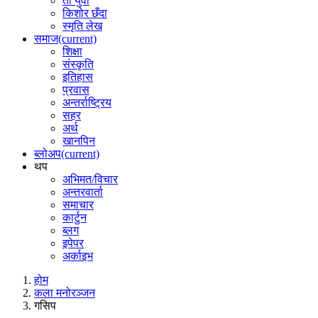
ती युवा
किशोर छँदा
स्मृति लेख
समाज
(current)
शिक्षा
संस्कृति
इतिहास
प्रवास
अन्तर्राष्ट्रिय
सहर
अर्थ
खानपिन
ब्लोअप
(current)
थप
अभिमत/विचार
अन्तरवार्ता
समाचार
कार्टुन
ब्लग
इपेपर
अर्काइभ
होम
कला मनोरञ्जन
गसिप