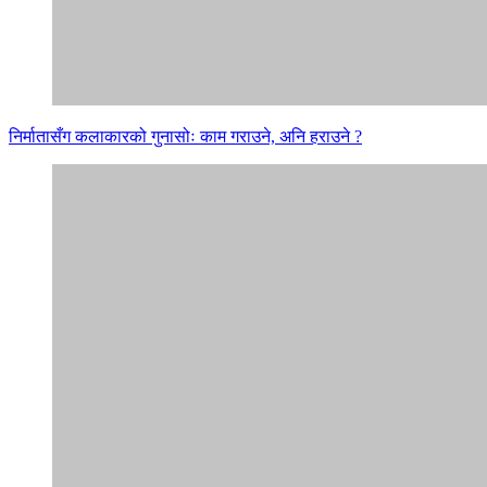
निर्मातासँग कलाकारको गुनासोः काम गराउने, अनि हराउने ?