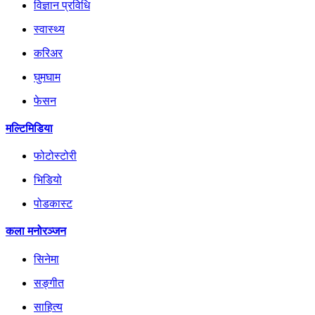
विज्ञान प्रविधि
स्वास्थ्य
करिअर
घुमघाम
फेसन
मल्टिमिडिया
फोटोस्टोरी
भिडियो
पोडकास्ट
कला मनोरञ्जन
सिनेमा
सङ्गीत
साहित्य