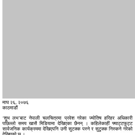
माघ २६, २०७६
काठमाडौं
‘शुभ लभ’बाट नेपाली चलचित्रमा प्रवेश गरेका ज्योतिष हरिहर अधिकारी
पछिल्लो समय खासै मिडियामा देखिएका छैनन् । कहिलेकाहीं फ्याट्टफुट्ट
सार्वजनिक कार्यक्रममा देखिएपनि उनी सुटक्क पस्ने र सुटुक्क निस्कने गरेको
देखिएको छ ।