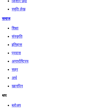
किशोर छँदा
स्मृति लेख
समाज
शिक्षा
संस्कृति
इतिहास
प्रवास
अन्तर्राष्ट्रिय
सहर
अर्थ
खानपिन
थप
ब्लोअप