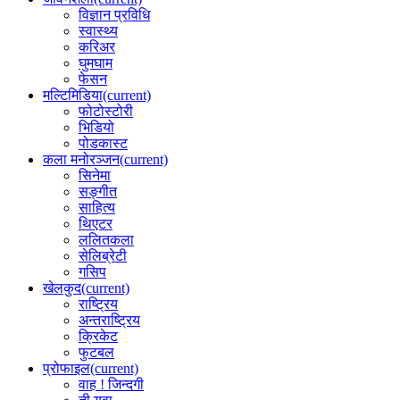
विज्ञान प्रविधि
स्वास्थ्य
करिअर
घुमघाम
फेसन
मल्टिमिडिया
(current)
फोटोस्टोरी
भिडियो
पोडकास्ट
कला मनोरञ्जन
(current)
सिनेमा
सङ्गीत
साहित्य
थिएटर
ललितकला
सेलिब्रेटी
गसिप
खेलकुद
(current)
राष्ट्रिय
अन्तराष्ट्रिय
क्रिकेट
फुटबल
प्रोफाइल
(current)
वाह ! जिन्दगी