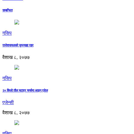
सम्बन्धित
गसिप
राजेशपायलको जुम्ल्याहा रहर
वैशाख ८, २०७७
गसिप
२० किलो तौल घटाएर चर्चामा आइन् एडेल
एजेन्सी
वैशाख ८, २०७७
गसिप