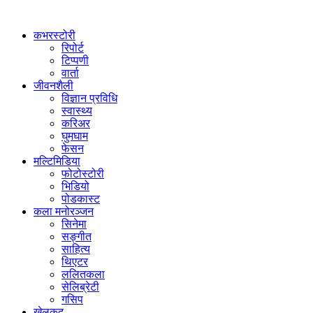
कभरस्टोरी
रिपोर्ट
टिप्पणी
वार्ता
जीवनशैली
विज्ञान प्रविधि
स्वास्थ्य
करिअर
घुमघाम
फेसन
मल्टिमिडिया
फोटोस्टोरी
भिडियो
पोडकास्ट
कला मनोरञ्जन
सिनेमा
सङ्गीत
साहित्य
थिएटर
ललितकला
सेलिब्रेटी
गसिप
खेलकुद