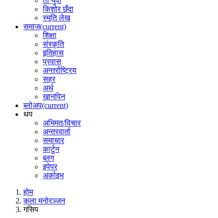
ती युवा
किशोर छँदा
स्मृति लेख
समाज
(current)
शिक्षा
संस्कृति
इतिहास
प्रवास
अन्तर्राष्ट्रिय
सहर
अर्थ
खानपिन
ब्लोअप
(current)
थप
अभिमत/विचार
अन्तरवार्ता
समाचार
कार्टुन
ब्लग
इपेपर
अर्काइभ
होम
कला मनोरञ्जन
गसिप