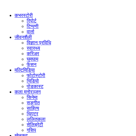
कभरस्टोरी
रिपोर्ट
टिप्पणी
वार्ता
जीवनशैली
विज्ञान प्रविधि
स्वास्थ्य
करिअर
घुमघाम
फेसन
मल्टिमिडिया
फोटोस्टोरी
भिडियो
पोडकास्ट
कला मनोरञ्जन
सिनेमा
सङ्गीत
साहित्य
थिएटर
ललितकला
सेलिब्रेटी
गसिप
खेलकुद