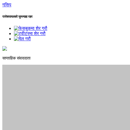
गसिप
राजेशपायलको जुम्ल्याहा रहर
साप्ताहिक संवाददाता