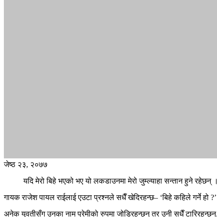
जेष्ठ २३, २०७७
यदि मेरो बिहे भएको भए यो लकडाउनमा मेरो जुम्ल्याहा सन्तान हुने रहेछन् 
गायक राजेश पायल राईलाई एउटा प्रश्नले सधैँ खेदिरहन्छ– ‘बिहे कहिले गर्ने हो ?’ अन
अनेक युवतीसँग उनका नाम प्रेमीको रुपमा जोडिरहन्छन् तर उनी सधैँ टारिरहन्छन्, 