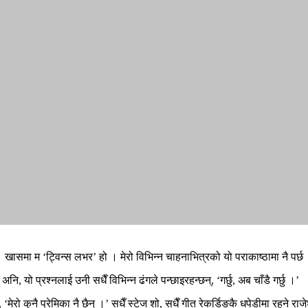
। खासमा म ‘ट्विन्स लभर’ हो । मेरो विभिन्न चाहनाभित्रको यो पराकाष्ठामा नै पर्छ
ि, यो प्रश्नलाई उनी सधैँ विभिन्न ढंगले पन्छाइरहन्छन्, ‘गर्छु, अब चाँडै गर्छु ।’
‘मेरो कुनै प्रेमिका नै छैन् ।’ सधैँ स्टेज शो, सधैँ गीत रेकर्डिङकै धपेडीमा रह