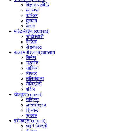
विज्ञान प्रविधि
स्वास्थ्य
करिअर
घुमघाम
फेसन
मल्टिमिडिया
(current)
फोटोस्टोरी
भिडियो
पोडकास्ट
कला मनोरञ्जन
(current)
सिनेमा
सङ्गीत
साहित्य
थिएटर
ललितकला
सेलिब्रेटी
गसिप
खेलकुद
(current)
राष्ट्रिय
अन्तराष्ट्रिय
क्रिकेट
फुटबल
प्रोफाइल
(current)
वाह ! जिन्दगी