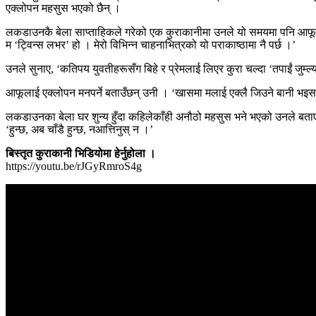
एक्लोपन महसुस भएको छैन् ।
लकडाउनकै बेला साप्ताहिकले गरेको एक कुराकानीमा उनले यो समयमा पनि आफूले 
म ‘ट्विन्स लभर’ हो । मेरो विभिन्न चाहनाभित्रको यो पराकाष्ठामा नै पर्छ ।’
उनले सुनाए, ‘कतिपय युवतीहरूसँग बिहे र प्रेमलाई लिएर कुरा चल्दा ‘तपाईं जुम्ल्य
आफूलाई एक्लोपन मनपर्ने बताउँछन् उनी । ‘खासमा मलाई एक्लै जिउने बानी भइसकेको
लकडाउनका बेला घर शुन्य हुँदा कहिलेकाँही अनौठो महसुस भने भएको उनले बताए
‘हुन्छ, अब चाँडै हुन्छ, नआत्तिनुस् न ।’
बिस्तृत कुराकानी भिडियोमा हेर्नुहोला ।
https://youtu.be/rJGyRmroS4g