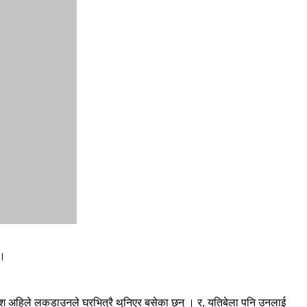
 ।
ने राजेश अहिले लकडाउनले घरभित्रै थुनिएर बसेका छन् । र, यतिबेला पनि उनलाई