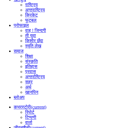
राष्ट्रिय
अन्तराष्ट्रिय
क्रिकेट
फुटबल
प्रोफाइल
वाह ! जिन्दगी
ती युवा
किशोर छँदा
स्मृति लेख
समाज
शिक्षा
संस्कृति
इतिहास
प्रवास
अन्तर्राष्ट्रिय
सहर
अर्थ
खानपिन
ब्लोअप
कभरस्टोरी
(current)
रिपोर्ट
टिप्पणी
वार्ता
जीवनशैली
(current)