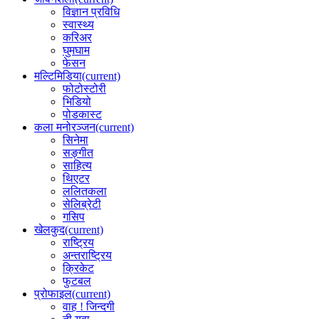
विज्ञान प्रविधि
स्वास्थ्य
करिअर
घुमघाम
फेसन
मल्टिमिडिया
(current)
फोटोस्टोरी
भिडियो
पोडकास्ट
कला मनोरञ्जन
(current)
सिनेमा
सङ्गीत
साहित्य
थिएटर
ललितकला
सेलिब्रेटी
गसिप
खेलकुद
(current)
राष्ट्रिय
अन्तराष्ट्रिय
क्रिकेट
फुटबल
प्रोफाइल
(current)
वाह ! जिन्दगी