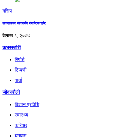
गसिप
लकडाउनमा सौगातसँग रोमान्टिक सृष्टि
वैशाख ८, २०७७
कभरस्टोरी
रिपोर्ट
टिप्पणी
वार्ता
जीवनशैली
विज्ञान प्रविधि
स्वास्थ्य
करिअर
घुमघाम