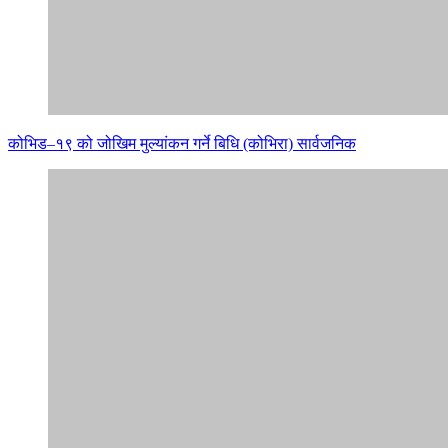
कोभिड–१९ को जोखिम मुल्यांकन गर्ने बिधि (कोभिरा) सार्वजनिक