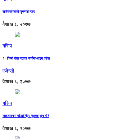
राजेशपायलको जुम्ल्याहा रहर
वैशाख ८, २०७७
गसिप
२० किलो तौल घटाएर चर्चामा आइन् एडेल
एजेन्सी
वैशाख ८, २०७७
गसिप
लकडाउनमा पढेको प्रिय पुस्तक कुन हो ?
वैशाख ८, २०७७