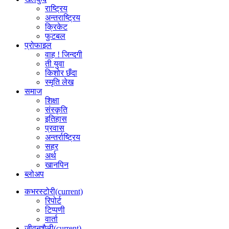
राष्ट्रिय
अन्तराष्ट्रिय
क्रिकेट
फुटबल
प्रोफाइल
वाह ! जिन्दगी
ती युवा
किशोर छँदा
स्मृति लेख
समाज
शिक्षा
संस्कृति
इतिहास
प्रवास
अन्तर्राष्ट्रिय
सहर
अर्थ
खानपिन
ब्लोअप
कभरस्टोरी
(current)
रिपोर्ट
टिप्पणी
वार्ता
जीवनशैली
(current)