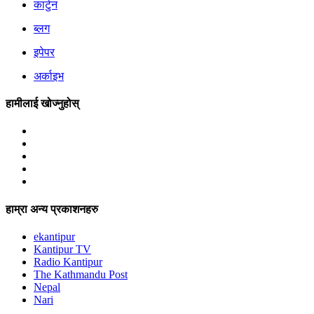
कार्टुन
ब्लग
इपेपर
अर्काइभ
हामीलाई खोज्नुहोस्
हाम्रा अन्य प्रकाशनहरु
ekantipur
Kantipur TV
Radio Kantipur
The Kathmandu Post
Nepal
Nari