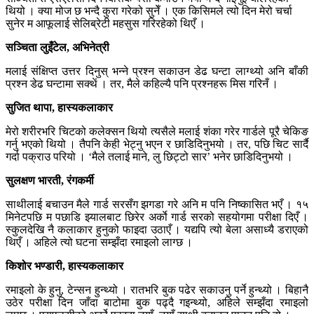
थियो । क्या मोज छ भन्दै कुरा गरेको सुनेँ । एक किसिमले त्यो दिन मेरो चर्चा
सुनेर म आफूलाई सेलिब्रेटी महसुस गरिरहेको थिएँ ।
सञ्चिता लुइँटेल, अभिनेत्री
मलाई संक्षिप्त उत्तर दिनुस् भन्ने प्रश्न सकाउन डेढ घन्टा लाग्थ्यो अनि बाँकी
प्रश्न डेढ घन्टामा सक्थें । तर, मैले कहिल्यै पनि प्रश्नहरू मिस गरिनँ ।
सुजित थापा, हास्यकलाकार
मेरो शरीरभरि चिटको कलेक्सन थियो त्यसैले मलाई शंका गरेर गार्डले पूरै चेकिङ
गर्नु भएको थियो । तैपनि केही भेट्नु भएन र छाडिदिनुभयो । तर, पछि चिट सार्दै
गर्दा पक्राउ परियो । ‘मैले तलाई माने, लु छिट्टो सार’ भनेर छाडिदिनुभयो ।
सुलक्षण भारती, रंगकर्मी
साथीलाई बचाउन मैले गार्ड सरसँग झगडा गरे अनि म पनि निष्कासित भएँ । १५
मिनेटपछि म पछाडि झ्यालबाट छिरेर अर्काे गार्ड सरको सहयोगमा परीक्षा दिएँ ।
स्कुलदेखि नै कलाकार हुनुको फाइदा उठाएँ । यद्यपि त्यो बेला असाध्यै डराएको
थिएँ । अहिले त्यो घटना सम्झँदा रमाइलो लाग्छ ।
किशोर भण्डारी, हास्यकलाकार
रमाइलो के हुनु, टेन्सन हुन्थ्यो । रातभरि बुक पढेर सकाउनु पर्ने हुन्थ्यो । बिहानै
उठेर परीक्षा दिन जाँदा बाटोमा बुक पढ्दै गइन्थ्यो, अहिले सम्झँदा रमाइलो