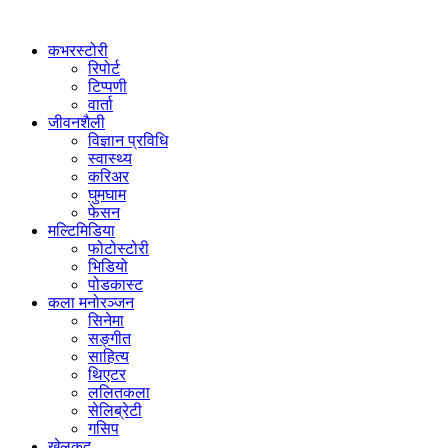
कभरस्टोरी
रिपोर्ट
टिप्पणी
वार्ता
जीवनशैली
विज्ञान प्रविधि
स्वास्थ्य
करिअर
घुमघाम
फेसन
मल्टिमिडिया
फोटोस्टोरी
भिडियो
पोडकास्ट
कला मनोरञ्जन
सिनेमा
सङ्गीत
साहित्य
थिएटर
ललितकला
सेलिब्रेटी
गसिप
खेलकुद