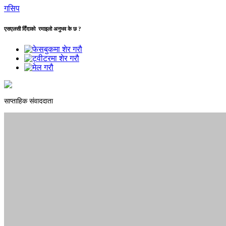
गसिप
एसएलसी दिँदाको रमाइलो अनुभव के छ ?
साप्ताहिक संवाददाता