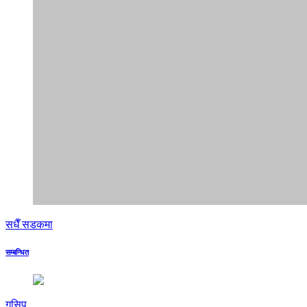
सधैँ सडकमा
सम्बन्धित
गसिप