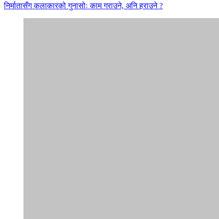
निर्मातासँग कलाकारको गुनासोः काम गराउने, अनि हराउने ?