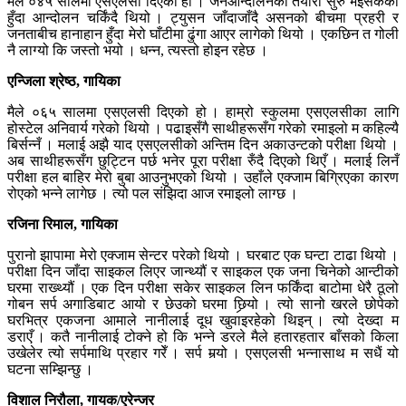
मैले ०४५ सालमा एसएलसी दिएको हो । जनआन्दोलनको तयारी सुरु भइसकेको
हुँदा आन्दोलन चर्किंदै थियो । ट्युसन जाँदाजाँदै असनको बीचमा प्रहरी र
जनताबीच हानाहान हुँदा मेरो घाँटीमा ढुंगा आएर लागेको थियो । एकछिन त गोली
नै लाग्यो कि जस्तो भयो । धन्न, त्यस्तो होइन रहेछ ।
एन्जिला श्रेष्ठ, गायिका
मैले ०६५ सालमा एसएलसी दिएको हो । हाम्रो स्कुलमा एसएलसीका लागि
होस्टेल अनिवार्य गरेको थियो । पढाइसँगै साथीहरूसँग गरेको रमाइलो म कहिल्यै
बिर्सन्नँ । मलाई अझै याद एसएलसीको अन्तिम दिन अकाउन्टको परीक्षा थियो ।
अब साथीहरूसँग छुट्टिन पर्छ भनेर पूरा परीक्षा रुँदै दिएको थिएँ । मलाई लिनँ
परीक्षा हल बाहिर मेरो बुबा आउनुभएको थियो । उहाँले एक्जाम बिग्रिएका कारण
रोएको भन्ने लागेछ । त्यो पल संझिदा आज रमाइलो लाग्छ ।
रजिना रिमाल, गायिका
पुरानो झापामा मेरो एक्जाम सेन्टर परेको थियो । घरबाट एक घन्टा टाढा थियो ।
परीक्षा दिन जाँदा साइकल लिएर जान्थ्यौं र साइकल एक जना चिनेको आन्टीको
घरमा राख्थ्यौं । एक दिन परीक्षा सकेर साइकल लिन फर्किंदा बाटोमा धेरै ठूलो
गोबन सर्प अगाडिबाट आयो र छेउको घरमा छिर्‍यो । त्यो सानो खरले छोपेको
घरभित्र एकजना आमाले नानीलाई दूध खुवाइरहेको थिइन् । त्यो देख्दा म
डराएँ । कतै नानीलाई टोक्ने हो कि भन्ने डरले मैले हतारहतार बाँसको किला
उखेलेर त्यो सर्पमाथि प्रहार गरेँ । सर्प मर्‍यो । एसएलसी भन्नासाथ म सधैं यो
घटना सम्झिन्छु ।
विशाल निरौला, गायक/एरेन्जर