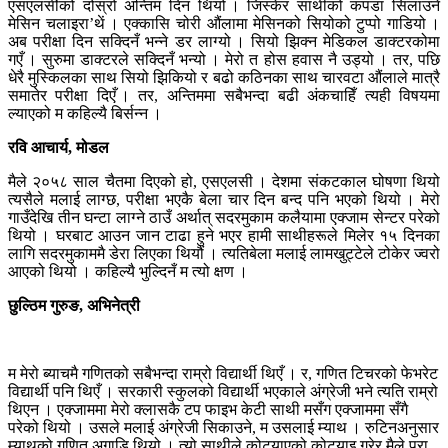
एसएलसीेको दोस्रो अन्तिम दिन थियो । जिस्केर साथीको कपडा सिलाउने
मेसिन चलाइरा’थें । एक्कासि चोरी औंलामा मेसिनको सियोको टुप्पो गाडियो ।
अब परीक्षा दिन सक्दिनँ भन्ने डर लाग्यो । सियो झिक्न मेडिकल डाक्टरकोमा
गएँ । सुरुमा डाक्टरले सक्दिनँ भन्यो । मेरो त होस हवास नै उड्यो । तर, पछि
धेरै मुस्किलका साथ सियो झिकियो र बढो कठिनका साथ चारवटा औंलाले मात्रै
समातेर परीक्षा दिएँ । तर, अन्तिममा सबैभन्दा बढी अंकचाहिँ त्यही विषयमा
ल्याएको म कहिल्यै बिर्सन्न ।
रवि आचार्य, मोडल
मैले २०५८ साल चैतमा दिएको हो, एसएलसी । देशमा संकटकाल घोषणा थियो
त्यसैले मलाई लाग्छ, परीक्षा भएकै बेला चार दिन बन्द पनि भएको थियो । मेरो
गाउँदेखि तीन घन्टा लाग्ने ठाउँ अर्थात् सदरमुकाम कलैयामा एक्जाम सेन्टर परेको
थियो । घरबाट आउन जान टाढा हुने भएर हामी साथीहरूले मिलेर १५ दिनका
लागि सदरमुकाममै डेरा लिएका थियौं । त्यतिबेला मलाई लामखुट्टेले टोकेर ज्वरो
आएको थियो । कहिल्यै भुल्दिनँ म त्यो क्षण ।
छुल्ठिम गुरुङ, अभिनेत्री
म मेरो ब्याचमै गणितको सबैभन्दा राम्रो विद्यार्थी थिएँ । र, गणित टिचरको फेभरेट
विद्यार्थी पनि थिएँ । सरकारी स्कुलको विद्यार्थी भएकाले अंग्रेजी भने त्यति राम्रो
थिएन । एक्जाममा मेरो क्लासकै टप फाइभ केटी साथी मसँग एक्जाममा सँगै
परेको थियो । उसले मलाई अंग्रेजी सिकाउने, म उसलाई म्याथ । रुटिनअनुसार
म्याथको गणित अगाडि थियो । त्यो साथीले कोट्याएको कोट्याइ गरेर मैले पूरा