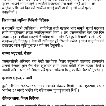
प्रश्न भ्याउने समय पाइनँ । त्यसैले रिजल्टमा पास मार्क मात्रै आयो । तर,
अंग्रेजी परीक्षाको दिन त्यो साथीले मलाई हात्ती आयो, हात्ती आयो फुस्स
बनाइदियो ।
विज्ञान राई, म्युजिक भिडियो निर्देशक
म रातभरि पढ्थे त्यतिबेला । त्यतिबेला बत्ती गइरहने भएर मामुले मलाई पढ्नका
लागि ब्याट्रीवाला लाइट ल्यादिनुभएको थियो । तर, एसएसलीका बेला एक दिन
पढ्दा–पढ्दा बत्तीको ब्याट्री नै सक्कियो । अनि मैले ठूलो मैनबत्ती बालेर पढेँ ।
पढ्दा–पढ्दै निदाएछु । मैनबत्ती सक्किएर पूरै सिरानी जलेछ । धन्न मामु तीन बजे
ट्वाइलेट जान ब्युझिनुभएछ र त्यो सब देख्नुभयो π
सन्ध्या भट्टराई, मोडल
एसएलसीको अघिल्लो रात केही साथीहरू मिलेर स्कुलको वालबाट हाम्फालेर
आफ्नो बेन्चको मुनि गेस पेपर लुकाउन लामा–लामा काँटी ठोक्न गएका थियौं र
ठोक्यौं पनि । धन्न, भोलिपल्ट सबै प्रश्न सजिला थिए, त्यसैले चिट चोर्नु परेन ।
प्रकाश दाहाल, रंगकर्मी
दुइटै गणितमा १००–१०० नम्बर ल्याउने संकल्प थियो । तर, एउटामा ९० र
अर्कोमा ९१ मात्रै आउँदा धेरै महिनासम्म चुकचुकाएको थिएँ ।
दीपेन्द्र लामा, फिल्म निर्देशक