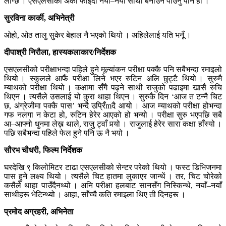
लाग्छ । एसएलसीको अर्को फाइदा नयाँ–नयाँ साथी बनाउन पाउनु पनि हो ।
सुरविना कार्की, अभिनेत्री
ओहो, ओठ तालु सुकेर बेहाल नै भएको थियो । अहिलेलाई यति भनूँ ।
दीपाश्री निरौला, हास्यकलाकार/निर्देशक
एसएलसीको परीक्षाभन्दा पहिले हुने मूल्यांकन परीक्षा पक्कै पनि सबैभन्दा रमाइलो
थियो । स्कुलले आफैं परीक्षा लिने भएर रुटिन अलि छुट्टै थियो । सुरुमै
म्याथको परीक्षा थियो । कक्षामा सँगै पढ्ने साथी राजुको पढाइमा खासै रुचि
थिएन । त्यसैले उसलाई यो कुरा थाहा थिएन । सुरुकै दिन ‘आज त टन्नै चिट
छ, अंग्रेजीमा पक्कै पास’ भन्दै उप्रिँmदै आयो । आज म्याथको परीक्षा होभन्दा
गफ नलगा न केटा हो, रुटिन हेरेर आएको हो भन्यो । परीक्षा सुरु भएपछि सबै
आ–आफ्नो धुनमा लेख्न थाले, राजु ट्वाँ पर्‍यो । राजुलाई हेरेर सारा कक्षा हाँस्यो ।
पछि सबैभन्दा पहिले फेल हुने पनि ऊ नै भयो ।
सौरभ चौधरी, फिल्म निर्देशक
घरदेखि ९ किलोमिटर टाढा एसएलसीको सेन्टर परेको थियो । फस्ट डिभिजनमा
पास हुने लक्ष्य थियो । त्यसैले चिट हातमा लुकाएर जान्थें । तर, चिट चोरेको
कसैले थाहा पाउँदैनथ्यो । अनि परीक्षा हलबाट सानसँग निस्किन्थे, नयाँ–नयाँ
साथीहरू भेटिन्थ्यो । आहा, साँच्चै कति रमाइला थिए ती दिनहरू ।
प्रमोद अग्रहरी, अभिनेता