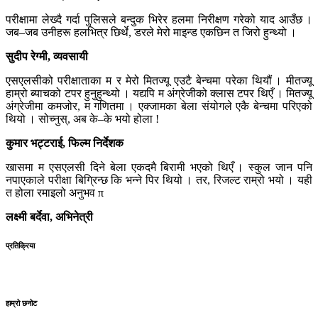
परीक्षामा लेख्दै गर्दा पुलिसले बन्दुक भिरेर हलमा निरीक्षण गरेको याद आउँछ ।
जब–जब उनीहरू हलभित्र छिर्थे, डरले मेरो माइन्ड एकछिन त जिरो हुन्थ्यो ।
सुदीप रेग्मी, व्यवसायी
एसएलसीको परीक्षाताका म र मेरो मितज्यू एउटै बेन्चमा परेका थियौं । मीतज्यू
हाम्रो ब्याचको टपर हुनुहुन्थ्यो । यद्यपि म अंग्रेजीको क्लास टपर थिएँ । मितज्यू
अंग्रेजीमा कमजोर, म गणितमा । एक्जामका बेला संयोगले एकै बेन्चमा परिएको
थियो । सोच्नुस्, अब के–के भयो होला !
कुमार भट्टराई, फिल्म निर्देशक
खासमा म एसएलसी दिने बेला एकदमै बिरामी भएको थिएँ । स्कुल जान पनि
नपाएकाले परीक्षा बिग्रिन्छ कि भन्ने पिर थियो । तर, रिजल्ट राम्रो भयो । यही
त होला रमाइलो अनुभव π
लक्ष्मी बर्देवा, अभिनेत्री
प्रतिक्रिया
हाम्रो छनोट