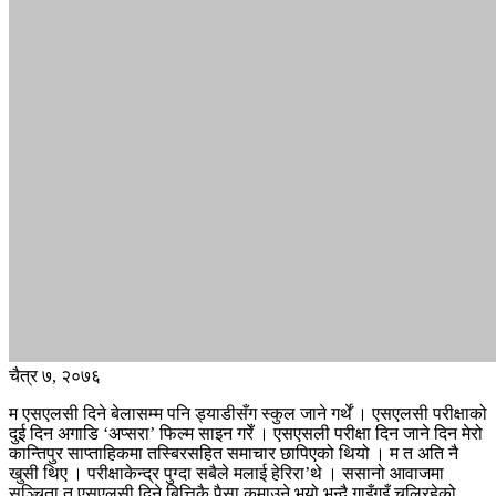
चैत्र ७, २०७६
म एसएलसी दिने बेलासम्म पनि ड्याडीसँग स्कुल जाने गर्थें । एसएलसी परीक्षाको
दुई दिन अगाडि ‘अप्सरा’ फिल्म साइन गरेँ । एसएसली परीक्षा दिन जाने दिन मेरो
कान्तिपुर साप्ताहिकमा तस्बिरसहित समाचार छापिएको थियो । म त अति नै
खुसी थिए । परीक्षाकेन्द्र पुग्दा सबैले मलाई हेरिरा’थे । ससानो आवाजमा
सञ्चिता त एसएलसी दिने बित्तिकै पैसा कमाउने भयो भन्दै गाइँगुइँ चलिरहेको