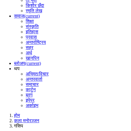
ती युवा
किशोर छँदा
स्मृति लेख
समाज
(current)
शिक्षा
संस्कृति
इतिहास
प्रवास
अन्तर्राष्ट्रिय
सहर
अर्थ
खानपिन
ब्लोअप
(current)
थप
अभिमत/विचार
अन्तरवार्ता
समाचार
कार्टुन
ब्लग
इपेपर
अर्काइभ
होम
कला मनोरञ्जन
गसिप