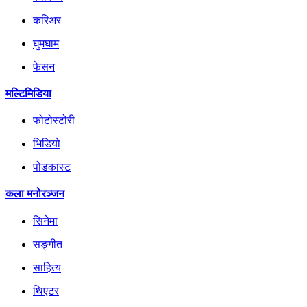
करिअर
घुमघाम
फेसन
मल्टिमिडिया
फोटोस्टोरी
भिडियो
पोडकास्ट
कला मनोरञ्जन
सिनेमा
सङ्गीत
साहित्य
थिएटर