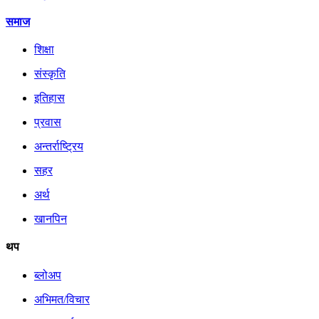
समाज
शिक्षा
संस्कृति
इतिहास
प्रवास
अन्तर्राष्ट्रिय
सहर
अर्थ
खानपिन
थप
ब्लोअप
अभिमत/विचार