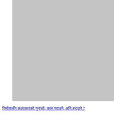
निर्मातासँग कलाकारको गुनासोः काम गराउने, अनि हराउने ?