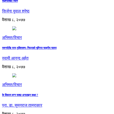
सङ्गीतबाट ध्यान
सिर्जना दुवाल श्रेष्ठ
वैशाख ८, २०७७
अभिमत/विचार
स्वप्नदेखि परम् मुक्तिसम्मः निद्राको भूमिगत चक्रीय यात्रा
स्वामी आनन्द अर्हत
वैशाख ८, २०७७
अभिमत/विचार
के विकल्प बन्न सक्छ अनलाइन कक्षा ?
प्रा. डा. सुमनराज ताम्राकार
वैशाख ८, २०७७