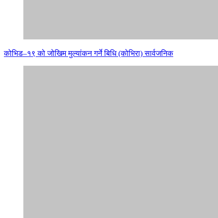
कोभिड–१९ को जोखिम मुल्यांकन गर्ने बिधि (कोभिरा) सार्वजनिक