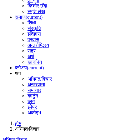
ती युवा
किशोर छँदा
स्मृति लेख
समाज
(current)
शिक्षा
संस्कृति
इतिहास
प्रवास
अन्तर्राष्ट्रिय
सहर
अर्थ
खानपिन
ब्लोअप
(current)
थप
अभिमत/विचार
अन्तरवार्ता
समाचार
कार्टुन
ब्लग
इपेपर
अर्काइभ
होम
अभिमत/विचार
अभिमत/विचार