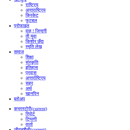
राष्ट्रिय
अन्तराष्ट्रिय
क्रिकेट
फुटबल
प्रोफाइल
वाह ! जिन्दगी
ती युवा
किशोर छँदा
स्मृति लेख
समाज
शिक्षा
संस्कृति
इतिहास
प्रवास
अन्तर्राष्ट्रिय
सहर
अर्थ
खानपिन
ब्लोअप
कभरस्टोरी
(current)
रिपोर्ट
टिप्पणी
वार्ता
जीवनशैली
(current)