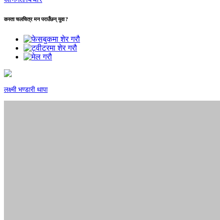
कस्ता चलचित्र मन पराउँछन् युवा ?
लक्ष्मी भण्डारी थापा