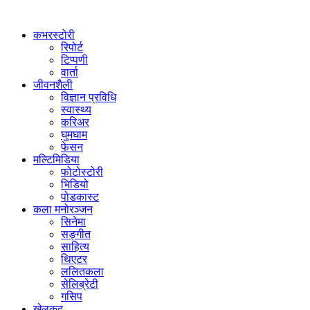
कभरस्टोरी
रिपोर्ट
टिप्पणी
वार्ता
जीवनशैली
विज्ञान प्रविधि
स्वास्थ्य
करिअर
घुमघाम
फेसन
मल्टिमिडिया
फोटोस्टोरी
भिडियो
पोडकास्ट
कला मनोरञ्जन
सिनेमा
सङ्गीत
साहित्य
थिएटर
ललितकला
सेलिब्रेटी
गसिप
खेलकुद