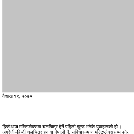
वैशाख १९, २०७५
हिजोआज मल्टिप्लेक्समा चलचित्र हेर्ने पहिलो झुन्ड भनेकै युवाहरूको हो ।
अंग्रेजी–हिन्दी चलचित्र हुन् वा नेपाली नै, सुविधासम्पन्न मल्टिप्लेक्ससम्म पुगेर