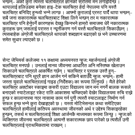
भन्छन्– अर्को कुरा त्यस्ता चलचित्रले ज्ञानको स्रोतमा मन लगाइदिन्छ ।
थापालाई हलिउडमा बनेका हाइ–टेक चलचित्र हेर्दा नेपालमा पनि यस्तै
चलचित्र बनिदिए हुन्थ्यो भन्ने लाग्छ । आफ्नो कुरालाई प्रस्ट पार्दै थापा भन्छन्–
सबै जना सकारात्मक चलचित्रबाट शिक्षा लिने भन्छन् तर म नकारात्मक
चलचित्र पनि हेर्नुपर्ने कारणहरू देख्छु किनभने हाम्रो समाजमा धेरै नकारात्मक
कुराहरू छन् जसलाई परास्त र न्यूनीकरण गर्न यस्तै चलचित्रले सिकाउँछन् ।
त्यसबाहेक अंग्रेजी चलचित्रले थापाको शब्दज्ञान बढाएको छ भने उच्चारणमा
समेत सुधार ल्याएको छ ।
सेन्ट जेभियर्स कलेजमा ११ कक्षामा अध्ययनरत न्हुज: महर्जनलाई अंग्रेजी
चलचित्र मनपर्छ । उनलाई मानव जीवनमा आधारित अनि मस्तिष्क खेलाउन
सिकाउने चलचित्रले आकर्षित गर्छन् । चलचित्र र पुस्तक उस्तै हुन्–
चलचित्रबाट पनि थुप्रै ज्ञान आर्जन गर्न सकिने बताउँदै न्हुज: भन्छन्– हामी
जस्ता युवाले चलचित्रलाई गाइड (निर्देशक) का रूपमा लिनुपर्छ । मैले हेरेको
चलचित्र अक्टोबर स्काइमा कसरी एउटा विद्यालय जान मन नगर्ने बालक रूसले
बनाएको स्याटेलाइट रकेट राति आकाशमा चम्किएको देखेर विद्यालयमा रुचि राख्ने
हुन्छ र कालान्तरमा गएर नासामा काम गर्न पुगी त्यस्तै स्याटलाइट निर्माण गर्न
सफल हुन्छ भन्ने कुरा देखाइएको छ । यस्ता मोटिभेसनल कथा समेटिएका
चलचित्रले हामीलाई कतिपय अवस्थामा जीवनको अर्थ र उद्देश्य सिकाइरहेका
हुन्छन्, तसर्थ म चलचित्रलाई शिक्षा आर्जनकै माध्यमका रूपमा लिन्छु । न्हुज:को
व्यक्तिगत जीवनमा चलचित्रले अत्यन्तै सकारात्मक छाप पारेको छ त्यसैले उनी
चलचित्रलाई प्राथमिकतामा राख्छन् ।