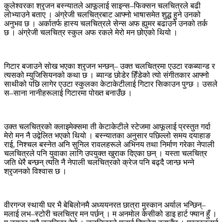
कुलेश्वरका श्रृजन बस्न्यातले आफूलाई साइन्स–फिक्सन चलचित्रले बढी
लोभ्याउने बताए । अंग्रेजी चलचित्रबाट आफ्नो भाषासमेत शुद्ध हुने उनको
अनुभव छ । अर्कातर्फ हास्य चलचित्रले सेन्स अफ ह्युमर बढाउने उनको तर्क
छ । अंग्रेजी चलचित्र स्कुल अफ रकले मेरो मन छोएको थियो ।
गिटार बजाउने सोख भएका श्रृजन भन्छन्– उक्त चलचित्रमा एउटा रकब्यान्ड र
त्यसको म्युजिसियनको कथा छ । ब्यान्ड छोडेर हिँडेको त्यो संगीतकार आफ्नो
साथीको पछि लागेर एउटा स्कुलका केटाकेटीलाई गिटार सिकाउन पुग्छ । उसले
स–साना नानीहरूलाई गिटारमा पोख्त बनाउँछ ।
उक्त चलचित्रको क्लाइमेक्समा ती केटाकेटीले स्टेजमा आफूलाई प्रस्तुत गर्दा
मेरो मन नै उद्वेलित भएको थियो । बस्न्यातका अनुसार पछिल्लो समय दयाहाङ
राई, निश्चल बस्नेत अनि सुनिल रावलहरूले अभिनय तथा निर्माण गरेका नेपाली
चलचित्रले पनि युवाका लागि उपयुक्त खुराक दिएका छन् । यस्ता चलचित्र
जति धेरै बन्छन् त्यति नै नेपाली चलचित्रको क्रेज पनि बढ्दै जान्छ भन्ने
श्रृजनको विश्वास छ ।
वीरगन्ज स्थायी घर भै बेबिलोनमै अध्ययनरत छात्रा मुस्कान अर्याल भन्छिन्–
मलाई लभ–स्टोरी चलचित्र मन पर्छन् । म अनमोल केसीको डाइ हार्ट फ्यान हुँ ।