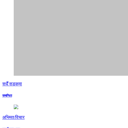
सधैँ सडकमा
सम्बन्धित
अभिमत/विचार