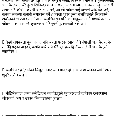
म उसका सबै चलचित्र हेर्छु । चलचित्रले मलाई रिफ्रेस बनाउँछ । मुस्कानलाई
चलचित्रबाट धेरै कुरा सिकिन्छ भन्ने लाग्छ । कस्ता इभेन्टमा कस्ता लुगा कसरी
लगाउने ? कोसँग कसरी वार्तालाप गर्ने, आफ्नो जीवनलाई कसरी अघि बढाउने,
कस्ता समस्या कसरी समाधान गर्ने ? जस्ता थुप्रै कुरा चलचित्रले सिकाउने
अर्यालको धारणा छ । नेपाली चलचित्रमा पनि ज्ञानवद्र्धक अनि यथार्थपरक र
जीवनमा काम लाग्ने कुराहरू समेटिनुपर्ने मुस्कानको तर्क छ ।

केही समययता युवा जमात पनि यस्ता फरक स्वाद दिने नेपाली चलचित्रतर्फ
तानिँदै गएको पाइन्छ, यद्यपि अझै पनि धेरै युवाहरू हिन्दी–अंग्रेजी चलचित्रमै
रमाउँछन् ।

चलचित्र हेर्नु भनेको विशुद्ध मनोरञ्जन मात्र हो । ज्ञान आर्जनका लागि अन्य
थुप्रै स्रोत छन् ।

मोटिभेसनल कथा समेटिएका चलचित्रले युवाहरूलाई कतिपय अवस्थामा
जीवनको अर्थ र उद्देश्य सिकाइरहेका हुन्छन् ।