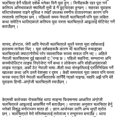
चलचित्र हेर्ने पहिलो दर्शक भनेका यिनै युवा हुन् । यिनीहरूकै रहर पूरा गर्न
कतिपय अभिभावकले फ्यामिली मुभी डे नै छुट्याएका हुन्छन् । सहरका युवाहरू
मल्टिप्लेक्समा पाइने सुविधा र त्यहाँ उपलब्ध रमणीय वातावरणका कारण पनि
त्यसतर्फ तानिएका छन् । पछिल्लो समय नेपाली चलचित्रमै पनि युवा लक्षित
कथा समेटिन थालिएकाले कतिपय युवा यस्ता चलचित्रले आफूलाई मोटिभेट गर्ने
बताउँछन् ।
सायद, होस्टल, जेरी आदि नेपाली चलचित्रले थुप्रै यस्ता युवा दर्शकलाई
हलसम्म तानेका थिए । युवा दर्शकहरूकै कारण यी चलचित्र रुचाइएका
चलचित्रको क्याटागोरीमा परेर व्यवसायिक रूपमा सफल पनि भए । अहिले
नेपाली चलचित्रमा दुई खालको ट्ेरन्ड छ । पहिलो सहरिया, सम्भ्रान्त अनि
कस्मोपोलिटन लाइफ रिप्रेजेन्ट गर्ने कथा र लोकेसन अनि सोहीअनुसारको
लाइफ स्टाइल, अर्को ठेट नेपाली भाषा–शैली तथा संस्कृतिलाई प्रतिनिधित्व गर्ने
खालका कथा अनि उस्तै वेशभुषा र दृश्य । केही समययता युवा जमात पनि यस्ता
फरक स्वाद दिने नेपाली चलचित्रतर्फ तानिँदै गएको पाइन्छ, यद्यपि अझै पनि धेरै
युवाहरू हिन्दी–अंग्रेजी चलचित्रमै रमाउँछन् ।
केएमसी कलेजका रोचकसिंह थापा साइन्स फिक्सनमा आधारित अंग्रेजी
चलचित्रले आफूलाई आकर्षित गर्ने बताउँछन् । थापाका अनुसार चलचित्र हेर्नु
भनेको विशुद्ध मनोरञ्जन मात्र हो । ज्ञान आर्जनका लागि अन्य थुप्रै स्रोत
छन् । चलचित्रले मेरो मस्तिष्कलाई तरोताजा र तन्दुरुस्त बनाउँछ । थापा