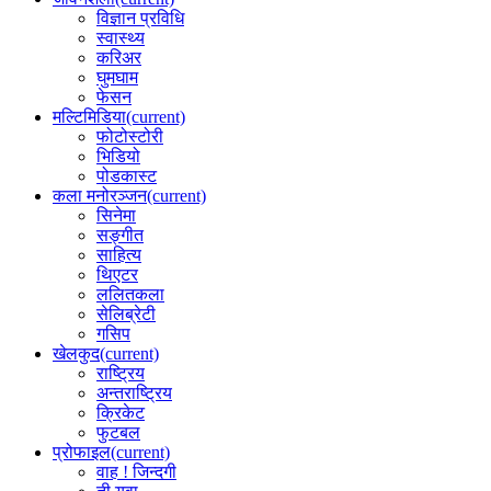
विज्ञान प्रविधि
स्वास्थ्य
करिअर
घुमघाम
फेसन
मल्टिमिडिया
(current)
फोटोस्टोरी
भिडियो
पोडकास्ट
कला मनोरञ्जन
(current)
सिनेमा
सङ्गीत
साहित्य
थिएटर
ललितकला
सेलिब्रेटी
गसिप
खेलकुद
(current)
राष्ट्रिय
अन्तराष्ट्रिय
क्रिकेट
फुटबल
प्रोफाइल
(current)
वाह ! जिन्दगी