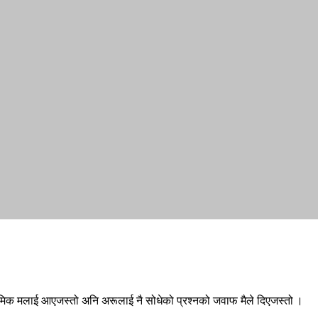
्रमिक मलाई आएजस्तो अनि अरूलाई नै सोधेको प्रश्नको जवाफ मैले दिएजस्तो ।