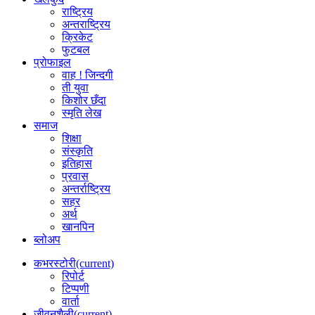
राष्ट्रिय
अन्तराष्ट्रिय
क्रिकेट
फुटबल
प्रोफाइल
वाह ! जिन्दगी
ती युवा
किशोर छँदा
स्मृति लेख
समाज
शिक्षा
संस्कृति
इतिहास
प्रवास
अन्तर्राष्ट्रिय
सहर
अर्थ
खानपिन
ब्लोअप
कभरस्टोरी
(current)
रिपोर्ट
टिप्पणी
वार्ता
जीवनशैली
(current)