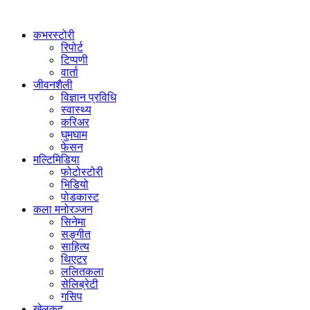
कभरस्टोरी
रिपोर्ट
टिप्पणी
वार्ता
जीवनशैली
विज्ञान प्रविधि
स्वास्थ्य
करिअर
घुमघाम
फेसन
मल्टिमिडिया
फोटोस्टोरी
भिडियो
पोडकास्ट
कला मनोरञ्जन
सिनेमा
सङ्गीत
साहित्य
थिएटर
ललितकला
सेलिब्रेटी
गसिप
खेलकुद