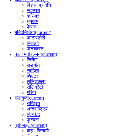
विज्ञान प्रविधि
स्वास्थ्य
करिअर
घुमघाम
फेसन
मल्टिमिडिया
(current)
फोटोस्टोरी
भिडियो
पोडकास्ट
कला मनोरञ्जन
(current)
सिनेमा
सङ्गीत
साहित्य
थिएटर
ललितकला
सेलिब्रेटी
गसिप
खेलकुद
(current)
राष्ट्रिय
अन्तराष्ट्रिय
क्रिकेट
फुटबल
प्रोफाइल
(current)
वाह ! जिन्दगी