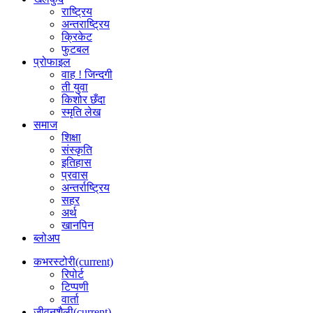
राष्ट्रिय
अन्तराष्ट्रिय
क्रिकेट
फुटबल
प्रोफाइल
वाह ! जिन्दगी
ती युवा
किशोर छँदा
स्मृति लेख
समाज
शिक्षा
संस्कृति
इतिहास
प्रवास
अन्तर्राष्ट्रिय
सहर
अर्थ
खानपिन
ब्लोअप
कभरस्टोरी
(current)
रिपोर्ट
टिप्पणी
वार्ता
जीवनशैली
(current)