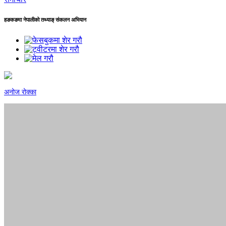
हङकङमा नेपालीको तथ्याङ् संकलन अभियान
अनोज रोक्का