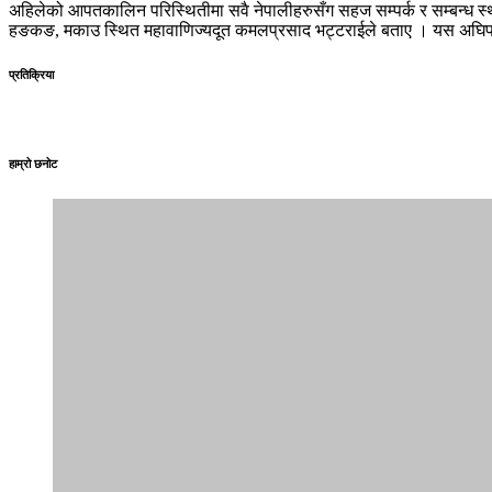
अहिलेको आपतकालिन परिस्थितीमा सवै नेपालीहरुसँग सहज सम्पर्क र सम्बन्ध स्थाप
हङकङ, मकाउ स्थित महावाणिज्यदूत कमलप्रसाद भट्टराईले बताए । यस अघिपनि 
प्रतिक्रिया
हाम्रो छनोट