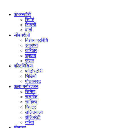
कभरस्टोरी
रिपोर्ट
टिप्पणी
वार्ता
जीवनशैली
विज्ञान प्रविधि
स्वास्थ्य
करिअर
घुमघाम
फेसन
मल्टिमिडिया
फोटोस्टोरी
भिडियो
पोडकास्ट
कला मनोरञ्जन
सिनेमा
सङ्गीत
साहित्य
थिएटर
ललितकला
सेलिब्रेटी
गसिप
खेलकुद