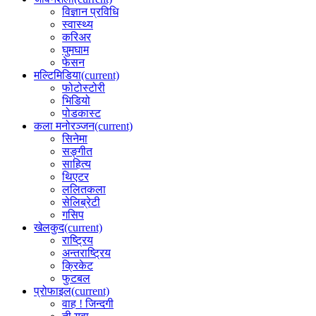
विज्ञान प्रविधि
स्वास्थ्य
करिअर
घुमघाम
फेसन
मल्टिमिडिया
(current)
फोटोस्टोरी
भिडियो
पोडकास्ट
कला मनोरञ्जन
(current)
सिनेमा
सङ्गीत
साहित्य
थिएटर
ललितकला
सेलिब्रेटी
गसिप
खेलकुद
(current)
राष्ट्रिय
अन्तराष्ट्रिय
क्रिकेट
फुटबल
प्रोफाइल
(current)
वाह ! जिन्दगी