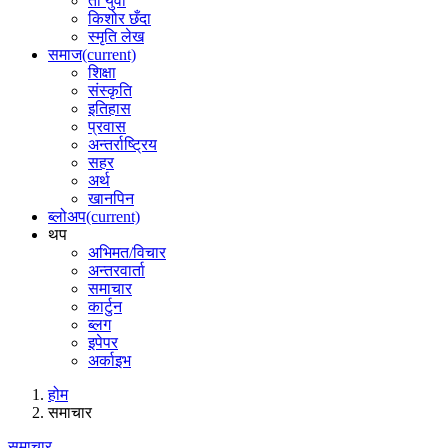
ती युवा
किशोर छँदा
स्मृति लेख
समाज
(current)
शिक्षा
संस्कृति
इतिहास
प्रवास
अन्तर्राष्ट्रिय
सहर
अर्थ
खानपिन
ब्लोअप
(current)
थप
अभिमत/विचार
अन्तरवार्ता
समाचार
कार्टुन
ब्लग
इपेपर
अर्काइभ
होम
समाचार
समाचार