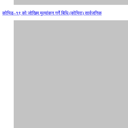
कोभिड–१९ को जोखिम मुल्यांकन गर्ने बिधि (कोभिरा) सार्वजनिक