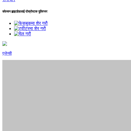
कोल्सन ह्वाइटहेडलाई दोस्रोपटक पुलित्जर
एजेन्सी