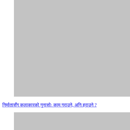
निर्मातासँग कलाकारको गुनासोः काम गराउने, अनि हराउने ?