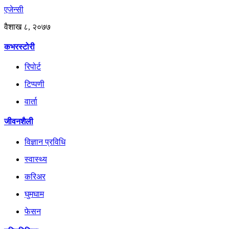
एजेन्सी
वैशाख ८, २०७७
कभरस्टोरी
रिपोर्ट
टिप्पणी
वार्ता
जीवनशैली
विज्ञान प्रविधि
स्वास्थ्य
करिअर
घुमघाम
फेसन