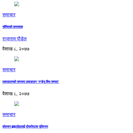
समाचार
सोभितको कमब्याक
राजाराम पौडेल
वैशाख ८, २०७७
समाचार
लकडाउनको समयमा लकडाउन ‘रन्डेभु विथ सम्पदा’
वैशाख ८, २०७७
समाचार
कोल्सन ह्वाइटहेडलाई दोस्रोपटक पुलित्जर