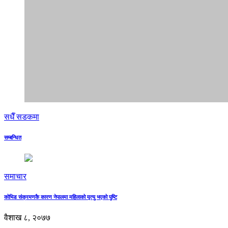
सधैँ सडकमा
सम्बन्धित
समाचार
कोभिड संक्रमणकै कारण नेपालमा महिलाको मृत्यु भएको पुष्टि
वैशाख ८, २०७७