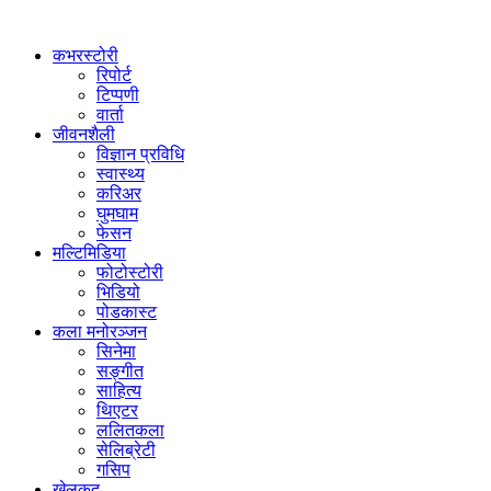
कभरस्टोरी
रिपोर्ट
टिप्पणी
वार्ता
जीवनशैली
विज्ञान प्रविधि
स्वास्थ्य
करिअर
घुमघाम
फेसन
मल्टिमिडिया
फोटोस्टोरी
भिडियो
पोडकास्ट
कला मनोरञ्जन
सिनेमा
सङ्गीत
साहित्य
थिएटर
ललितकला
सेलिब्रेटी
गसिप
खेलकुद