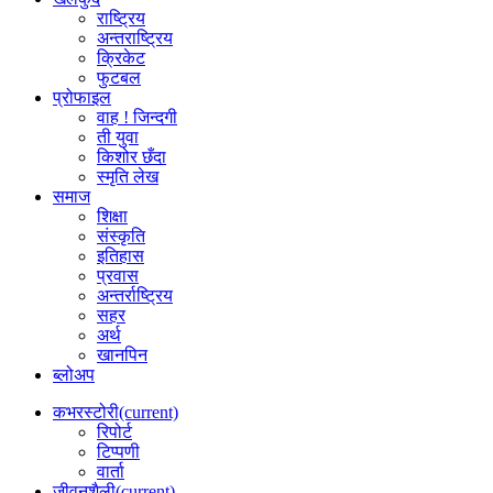
राष्ट्रिय
अन्तराष्ट्रिय
क्रिकेट
फुटबल
प्रोफाइल
वाह ! जिन्दगी
ती युवा
किशोर छँदा
स्मृति लेख
समाज
शिक्षा
संस्कृति
इतिहास
प्रवास
अन्तर्राष्ट्रिय
सहर
अर्थ
खानपिन
ब्लोअप
कभरस्टोरी
(current)
रिपोर्ट
टिप्पणी
वार्ता
जीवनशैली
(current)