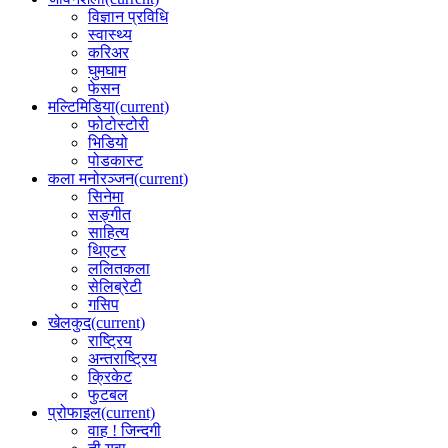
विज्ञान प्रविधि
स्वास्थ्य
करिअर
घुमघाम
फेसन
मल्टिमिडिया
(current)
फोटोस्टोरी
भिडियो
पोडकास्ट
कला मनोरञ्जन
(current)
सिनेमा
सङ्गीत
साहित्य
थिएटर
ललितकला
सेलिब्रेटी
गसिप
खेलकुद
(current)
राष्ट्रिय
अन्तराष्ट्रिय
क्रिकेट
फुटबल
प्रोफाइल
(current)
वाह ! जिन्दगी