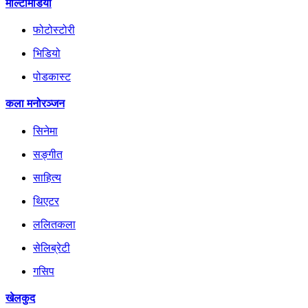
मल्टिमिडिया
फोटोस्टोरी
भिडियो
पोडकास्ट
कला मनोरञ्जन
सिनेमा
सङ्गीत
साहित्य
थिएटर
ललितकला
सेलिब्रेटी
गसिप
खेलकुद