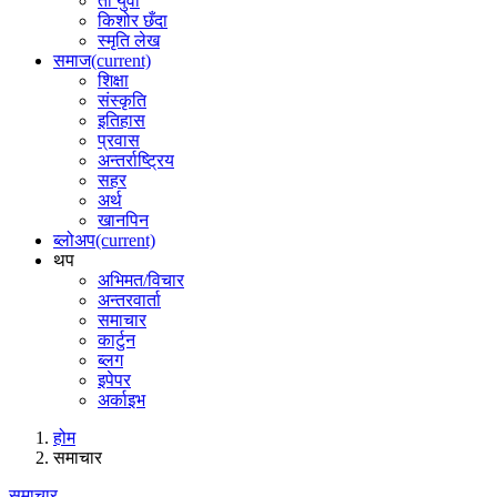
ती युवा
किशोर छँदा
स्मृति लेख
समाज
(current)
शिक्षा
संस्कृति
इतिहास
प्रवास
अन्तर्राष्ट्रिय
सहर
अर्थ
खानपिन
ब्लोअप
(current)
थप
अभिमत/विचार
अन्तरवार्ता
समाचार
कार्टुन
ब्लग
इपेपर
अर्काइभ
होम
समाचार
समाचार