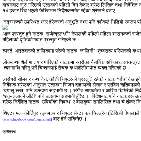
वाचनबाट सुरु गरिएको उत्सवको पहिलो दिन केदार श्रेष्ठ लिखित तथा निर्देश
१४ हजार रिच भएको फेस्टिभल निर्देशकसमेत रहेका श्रेष्ठले बताए ।
‘रङ्गमञ्चमै उपस्थित भएर हेरेजस्तो अनुभूति नभए पनि दर्शकले भिडियो स्वरूप पनि 
आज प्रस्तुत हुने नाटक ‘राजेन्द्रलक्ष्मी’ नेपालकी पहिलो महिला शासनकर्ता राजे
महिलाको दृष्टिकोणबाट प्रस्तुत गरिएको छ ।
त्यस्तै, आइतबारको तालिकामा परेको नाटक ‘जालिनी’ ध्रुवसत्य परियारको कथास
लोककथा शैलीमा तयार पारिएको नाटकमा स्त्रीका नैसर्गिक अधिकार, स्वतन्त्रता,
त्यसमाथि गरिनु पर्ने चिन्तनलाई रोचक कथाशैलीमार्फत व्यक्त गरिएको छ ।
त्यसैगरी सोमबार कथाघेरा, कौशी थिएटरको प्रस्तुति रहेको नाटक ‘पाँच’ देखाइन
निर्देशक श्रेष्ठका अनुसार उत्सवमा सिजन दाहालको लेखन र प्रविण खतिवडाको नि
‘दयालु रूख’ पनि उत्सवमा सहभागी छ । संगीत सापकोटा र आशिष घिमिरेको निर्देशनमा
‘शकुन्तलाको औंठी’ पनि उत्सवमा सहभागी हुँदैछ । विदेशबाट पनि नाटकहरू उत्सवम
श्रेष्ठ निर्देशित नाटक ‘उपियाँको निबन्ध’ र बालकृष्ण समलिखित तथा चे शंकर 
थिएटर मल–कीर्तिपुर रङ्गमञ्च र थिएटर सेन्टर फर चिल्ड्रेन (टिसिसी नेपाल
बाट हेर्न सकिनेछ ।
(www.facebook.com/theatremall)
प्रतिक्रिया