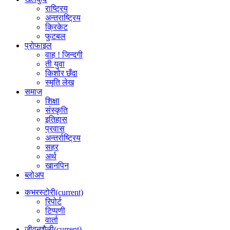
राष्ट्रिय
अन्तराष्ट्रिय
क्रिकेट
फुटबल
प्रोफाइल
वाह ! जिन्दगी
ती युवा
किशोर छँदा
स्मृति लेख
समाज
शिक्षा
संस्कृति
इतिहास
प्रवास
अन्तर्राष्ट्रिय
सहर
अर्थ
खानपिन
ब्लोअप
कभरस्टोरी
(current)
रिपोर्ट
टिप्पणी
वार्ता
जीवनशैली
(current)