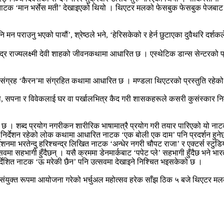
ित नाटक ‘मान भर्सेस मती’ देखाइएको थियो । थिएटर मलको फेसबुक फेसबुक पेजबा
मन पराउनु भएको पायौं’, श्रेष्ठले भने, ‘हेरिसकेको र हेर्न छुटाएका दुवैथरि दर्श
न्द्र राज्यलक्ष्मी देवी शाहको जीवनकथामा आधारित छ । एस्थेटिक डान्स सेन्टरको प
ंग्रह ‘कैरन’मा संग्रहित कथामा आधारित छ । मण्डला थिएटरको प्रस्तुति रहेको 
 सपना र विवेकलाई घर वा पर्खालभित्र कैद गरी शासकहरूले कसरी कुसंस्कार निर्मा
े छ । शब्द प्रयोग नगरीकन शारीरिक भाषामात्रै प्रयोग गरी तयार पारिएको यो नाट
र्देशन रहेको लोक कथामा आधारित नाटक ‘एक बोली एक दाम’ पनि प्रदर्शन हुनेछ । त
 भरतेन्दु हरिश्चन्द्र लिखित नाटक ‘अन्धेर नगरी चौपट राजा’ र एक्टर्स स्टुडियोको
ा सहभागी हुँदैछन् । यसै क्रममा डेनमार्कबाट ‘पपेट प्ले’ सहभागी हुँदैछ भने भा
निर्देशित नाटक ‘ऊ मरेकी छैन’ पनि उत्सवमा देखाइने निश्चित भइसकेको छ ।
)ले संयुक्त रूपमा आयोजना गरेको भर्चुअल महोत्सव हरेक साँझ ठिक ५ बजे थिए