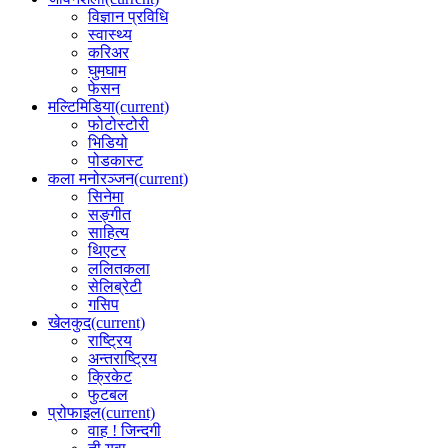
विज्ञान प्रविधि
स्वास्थ्य
करिअर
घुमघाम
फेसन
मल्टिमिडिया
(current)
फोटोस्टोरी
भिडियो
पोडकास्ट
कला मनोरञ्जन
(current)
सिनेमा
सङ्गीत
साहित्य
थिएटर
ललितकला
सेलिब्रेटी
गसिप
खेलकुद
(current)
राष्ट्रिय
अन्तराष्ट्रिय
क्रिकेट
फुटबल
प्रोफाइल
(current)
वाह ! जिन्दगी