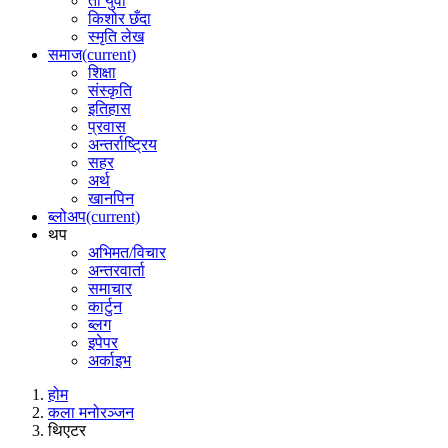
ती युवा
किशोर छँदा
स्मृति लेख
समाज
(current)
शिक्षा
संस्कृति
इतिहास
प्रवास
अन्तर्राष्ट्रिय
सहर
अर्थ
खानपिन
ब्लोअप
(current)
थप
अभिमत/विचार
अन्तरवार्ता
समाचार
कार्टुन
ब्लग
इपेपर
अर्काइभ
होम
कला मनोरञ्जन
थिएटर