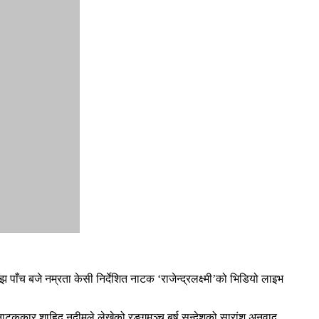
च बजे नम्रता केसी निर्देशित नाटक ‘राजेन्द्रलक्ष्मी’को भिडियो लाइभ
नाटककार शाहिद नदीमले लेखेको रङ्गमञ्च बर्ष सन्देशको सारांश अनुवाद