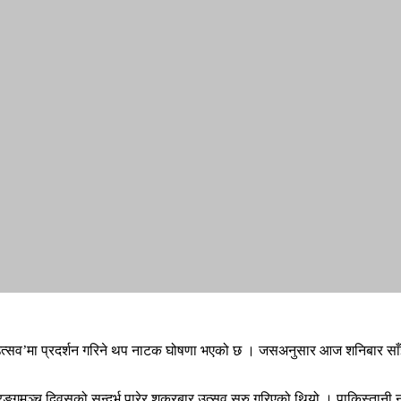
त्सव’मा प्रदर्शन गरिने थप नाटक घोषणा भएको छ । जसअनुसार आज शनिबार साँझ पाँ
ङ्गमञ्च दिवसको सन्दर्भ पारेर शुक्रबार उत्सव सुरु गरिएको थियो । पाकिस्तानी 