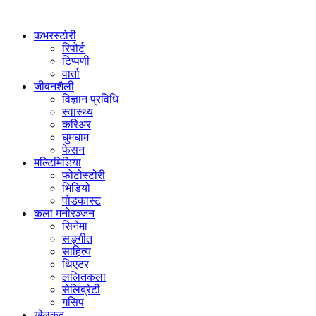
कभरस्टोरी
रिपोर्ट
टिप्पणी
वार्ता
जीवनशैली
विज्ञान प्रविधि
स्वास्थ्य
करिअर
घुमघाम
फेसन
मल्टिमिडिया
फोटोस्टोरी
भिडियो
पोडकास्ट
कला मनोरञ्जन
सिनेमा
सङ्गीत
साहित्य
थिएटर
ललितकला
सेलिब्रेटी
गसिप
खेलकुद