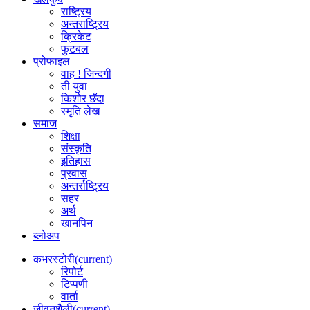
राष्ट्रिय
अन्तराष्ट्रिय
क्रिकेट
फुटबल
प्रोफाइल
वाह ! जिन्दगी
ती युवा
किशोर छँदा
स्मृति लेख
समाज
शिक्षा
संस्कृति
इतिहास
प्रवास
अन्तर्राष्ट्रिय
सहर
अर्थ
खानपिन
ब्लोअप
कभरस्टोरी
(current)
रिपोर्ट
टिप्पणी
वार्ता
जीवनशैली
(current)