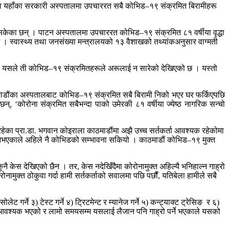
समा यहाँका सरकारी अस्पतालमा उपचाररत सबै कोभिड–१९ संक्रमित बिरामीहरू
केका छन् । पाटन अस्पतालमा उपचाररत कोभिड–१९ संक्रमित ८१ वर्षीया वृद्धा
 स्वास्थ्य तथा जनसंख्या मन्त्रालयको १३ वैशाखको तथ्यांकअनुसार वाग्मती
। यसले ती कोभिड–१९ संक्रमितहरूले अरूलाई न सारेको देखिएको छ । यस्तो
ाडौंका अस्पतालबाट कोभिड–१९ संक्रमित सबै बिरामी निको भएर घर फर्किएपछि
छन्, ‘कोरोना संक्रमित सबैभन्दा पाको उमेरकी ८१ वर्षीया ज्येष्ठ नागरिक सन्चो
हेका प्रा.डा. भगवान कोइराला काठमाडौंमा अझै उच्च सर्तकर्ता आवश्यक रहेकोमा
्ट नभएकाले अहिले नै कोभिडको सम्भावना सकियो । काठमाडौं कोभिड–१९ मुक्त
ै केस देखिएको छैन । तर, केस नदेखिँदैमा कोरोनामुक्त अहिल्यै भनिहाल्न गाह्रो
ामुक्त ठोकुवा गर्दा हामी सर्तकर्ताको सवालमा पछि पर्छौं, यतिबेला हामीले सबै
र्ने ३) टेस्ट गर्ने ४) ट्रिटमेन्ट र म्यानेज गर्ने ५) कन्ट्याक्ट ट्रेसिङ र ६)
बन्दी आवश्यक भएको र लामो समयसम्म यसलाई लैजान पनि गाह्रो पर्ने भएकाले यसको