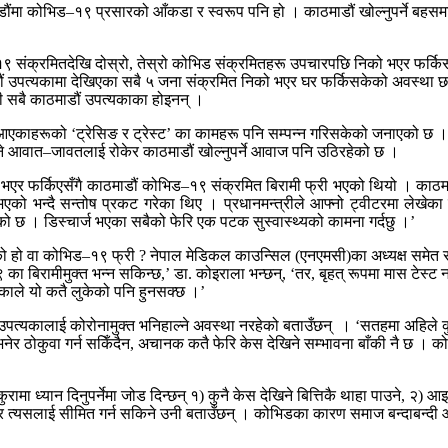
डौंमा कोभिड–१९ प्रसारको आँकडा र स्वरूप पनि हो । काठमाडौं खोल्नुपर्ने बह
 संक्रमितदेखि दोस्रो, तेस्रो कोभिड संक्रमितहरू उपचारपछि निको भएर फर्किस
ं उपत्यकामा देखिएका सबै ५ जना संक्रमित निको भएर घर फर्किसकेको अवस्था छ ।
ी सबै काठमाडौं उपत्यकाका होइनन् ।
एकाहरूको ‘ट्रेसिङ र ट्रेस्ट’ का कामहरू पनि सम्पन्न गरिसकेको जनाएको छ 
ने आवात–जावतलाई रोकेर काठमाडौं खोल्नुपर्ने आवाज पनि उठिरहेको छ ।
एर फर्किएसँगै काठमाडौं कोभिड–१९ संक्रमित बिरामी फ्री भएको थियो । काठम
 भएको भन्दै सन्तोष प्रकट गरेका थिए । प्रधानमन्त्रीले आफ्नो ट्वीटरमा लेखेका 
को छ । डिस्चार्ज भएका सबैको फेरि एक पटक सुस्वास्थ्यको कामना गर्दछु ।’
को हो वा कोभिड–१९ फ्री ? नेपाल मेडिकल काउन्सिल (एनएमसी)का अध्यक्ष समेत र
ा बिरामीमुक्त भन्न सकिन्छ,’ डा. कोइराला भन्छन्, ‘तर, बृहत् रूपमा मास टेस
काले यो कतै लुकेको पनि हुनसक्छ ।’
ं उपत्यकालाई कोरोनामुक्त भनिहाल्ने अवस्था नरहेको बताउँछन् । ‘सतहमा अहिले कुन
ेर ठोकुवा गर्न सकिँदैन, अचानक कतै फेरि केस देखिने सम्भावना बाँकी नै छ । कोरोन
यान दिनुपर्नेमा जोड दिन्छन् १) कुनै केस देखिने बित्तिकै थाहा पाउने, २) आइसोलेट ग
ज्म बन्ने र त्यसलाई सीमित गर्न सकिने उनी बताउँछन् । कोभिडका कारण समाज बन्दा