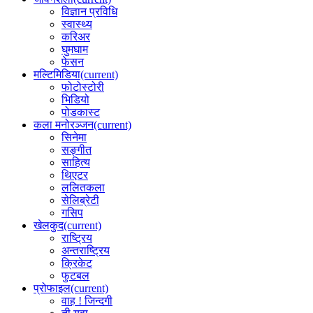
विज्ञान प्रविधि
स्वास्थ्य
करिअर
घुमघाम
फेसन
मल्टिमिडिया
(current)
फोटोस्टोरी
भिडियो
पोडकास्ट
कला मनोरञ्जन
(current)
सिनेमा
सङ्गीत
साहित्य
थिएटर
ललितकला
सेलिब्रेटी
गसिप
खेलकुद
(current)
राष्ट्रिय
अन्तराष्ट्रिय
क्रिकेट
फुटबल
प्रोफाइल
(current)
वाह ! जिन्दगी