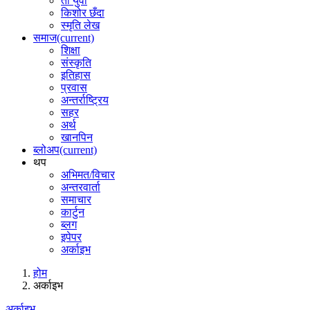
ती युवा
किशोर छँदा
स्मृति लेख
समाज
(current)
शिक्षा
संस्कृति
इतिहास
प्रवास
अन्तर्राष्ट्रिय
सहर
अर्थ
खानपिन
ब्लोअप
(current)
थप
अभिमत/विचार
अन्तरवार्ता
समाचार
कार्टुन
ब्लग
इपेपर
अर्काइभ
होम
अर्काइभ
अर्काइभ