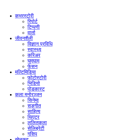
कभरस्टोरी
रिपोर्ट
टिप्पणी
वार्ता
जीवनशैली
विज्ञान प्रविधि
स्वास्थ्य
करिअर
घुमघाम
फेसन
मल्टिमिडिया
फोटोस्टोरी
भिडियो
पोडकास्ट
कला मनोरञ्जन
सिनेमा
सङ्गीत
साहित्य
थिएटर
ललितकला
सेलिब्रेटी
गसिप
खेलकुद