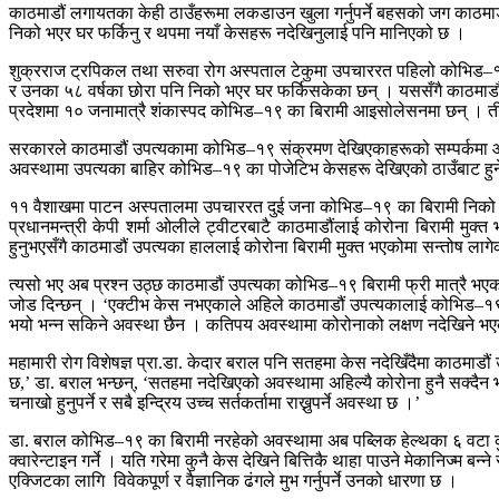
काठमाडौं लगायतका केही ठाउँहरूमा लकडाउन खुला गर्नुपर्ने बहसको जग काठमा
निको भएर घर फर्किनु र थपमा नयाँ केसहरू नदेखिनुलाई पनि मानिएको छ ।
शुक्रराज ट्रपिकल तथा सरुवा रोग अस्पताल टेकुमा उपचाररत पहिलो कोभिड–१९
र उनका ५८ वर्षका छोरा पनि निको भएर घर फर्किसकेका छन् । यससँगै काठमाडौ
प्रदेशमा १० जनामात्रै शंकास्पद कोभिड–१९ का बिरामी आइसोलेसनमा छन् । त
सरकारले काठमाडौं उपत्यकामा कोभिड–१९ संक्रमण देखिएकाहरूको सम्पर्कमा आ
अवस्थामा उपत्यका बाहिर कोभिड–१९ का पोजेटिभ केसहरू देखिएको ठाउँबाट हु
११ वैशाखमा पाटन अस्पतालमा उपचाररत दुई जना कोभिड–१९ का बिरामी निको भ
प्रधानमन्त्री केपी शर्मा ओलीले ट्वीटरबाटै काठमाडौंलाई कोरोना बिरामी मुक्त
हुनुभएसँगै काठमाडौं उपत्यका हाललाई कोरोना बिरामी मुक्त भएकोमा सन्तोष लागे
त्यसो भए अब प्रश्न उठ्छ काठमाडौं उपत्यका कोभिड–१९ बिरामी फ्री मात्रै भए
जोड दिन्छन् । ‘एक्टीभ केस नभएकाले अहिले काठमाडौं उपत्यकालाई कोभिड–१९ क
भयो भन्न सकिने अवस्था छैन । कतिपय अवस्थामा कोरोनाको लक्षण नदेखिने भए
महामारी रोग विशेषज्ञ प्रा.डा. केदार बराल पनि सतहमा केस नदेखिँदैमा काठमाडौ
छ,’ डा. बराल भन्छन्, ‘सतहमा नदेखिएको अवस्थामा अहिल्यै कोरोना हुनै सक्दैन भन
चनाखो हुनुपर्ने र सबै इन्द्रिय उच्च सर्तकर्तामा राख्नुपर्ने अवस्था छ ।’
डा. बराल कोभिड–१९ का बिरामी नरहेको अवस्थामा अब पब्लिक हेल्थका ६ वटा कुरामा ध्
क्वारेन्टाइन गर्ने । यति गरेमा कुनै केस देखिने बित्तिकै थाहा पाउने मेकानि
एक्जिटका लागि विवेकपूर्ण र वैज्ञानिक ढंगले मुभ गर्नुपर्ने उनको धारणा छ ।