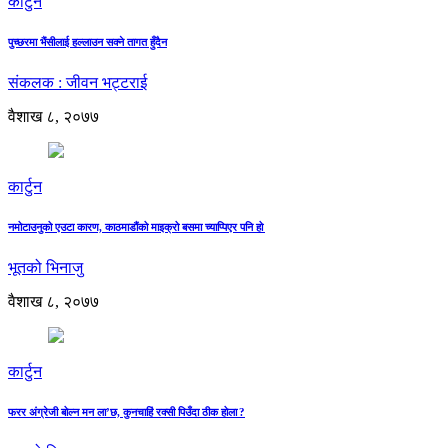
कार्टुन
पुच्छरमा भैंसीलाई हल्लाउन सक्ने तागत हुँदैन
संकलक : जीवन भट्टराई
वैशाख ८, २०७७
कार्टुन
नमोटाउनुको एउटा कारण, काठमाडौंको माइक्रो बसमा च्याप्पिएर पनि हो
भूतको भिनाजु
वैशाख ८, २०७७
कार्टुन
फरर अंग्रेजी बोल्न मन ला’छ, कुनचाहिं रक्सी पिउँदा ठीक होला ?