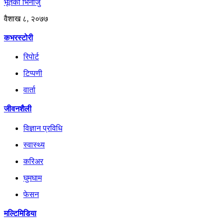
भूतको भिनाजु
वैशाख ८, २०७७
कभरस्टोरी
रिपोर्ट
टिप्पणी
वार्ता
जीवनशैली
विज्ञान प्रविधि
स्वास्थ्य
करिअर
घुमघाम
फेसन
मल्टिमिडिया