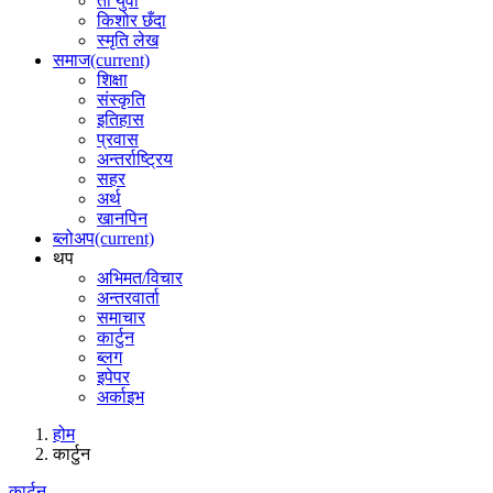
ती युवा
किशोर छँदा
स्मृति लेख
समाज
(current)
शिक्षा
संस्कृति
इतिहास
प्रवास
अन्तर्राष्ट्रिय
सहर
अर्थ
खानपिन
ब्लोअप
(current)
थप
अभिमत/विचार
अन्तरवार्ता
समाचार
कार्टुन
ब्लग
इपेपर
अर्काइभ
होम
कार्टुन
कार्टुन