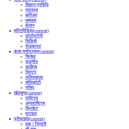
विज्ञान प्रविधि
स्वास्थ्य
करिअर
घुमघाम
फेसन
मल्टिमिडिया
(current)
फोटोस्टोरी
भिडियो
पोडकास्ट
कला मनोरञ्जन
(current)
सिनेमा
सङ्गीत
साहित्य
थिएटर
ललितकला
सेलिब्रेटी
गसिप
खेलकुद
(current)
राष्ट्रिय
अन्तराष्ट्रिय
क्रिकेट
फुटबल
प्रोफाइल
(current)
वाह ! जिन्दगी