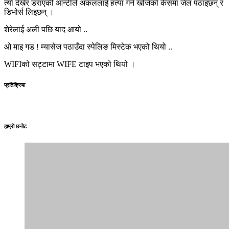
त्यो देखेर डराएकी आन्टीले अंकललाई हत्या गर्न खोजेको केसमा जेल पठाइछन् र
डिभोर्स लिइछन् ।
शेरेलाई अली पछि याद आयो ..
ओ माइ गड ! म्यासेज पठाउँदा स्पेलिङ मिस्टेक भएको थियो ..
WIFIको सट्टामा WIFE टाइप भएको थियो ।
प्रतिक्रिया
हाम्रो छनोट