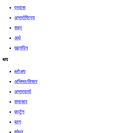
प्रवास
अन्तर्राष्ट्रिय
सहर
अर्थ
खानपिन
थप
ब्लोअप
अभिमत/विचार
अन्तरवार्ता
समाचार
कार्टुन
ब्लग
इपेपर