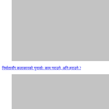
निर्मातासँग कलाकारको गुनासोः काम गराउने, अनि हराउने ?