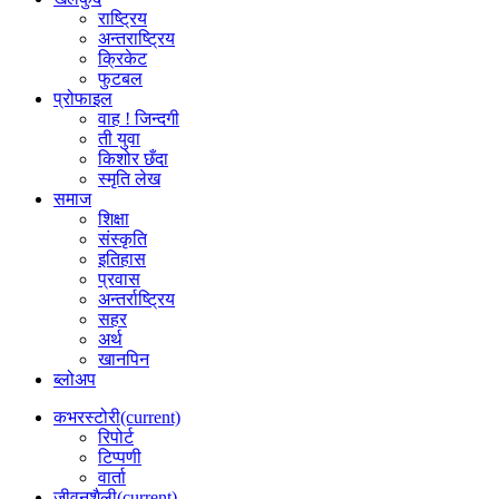
राष्ट्रिय
अन्तराष्ट्रिय
क्रिकेट
फुटबल
प्रोफाइल
वाह ! जिन्दगी
ती युवा
किशोर छँदा
स्मृति लेख
समाज
शिक्षा
संस्कृति
इतिहास
प्रवास
अन्तर्राष्ट्रिय
सहर
अर्थ
खानपिन
ब्लोअप
कभरस्टोरी
(current)
रिपोर्ट
टिप्पणी
वार्ता
जीवनशैली
(current)