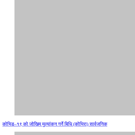
कोभिड–१९ को जोखिम मुल्यांकन गर्ने बिधि (कोभिरा) सार्वजनिक