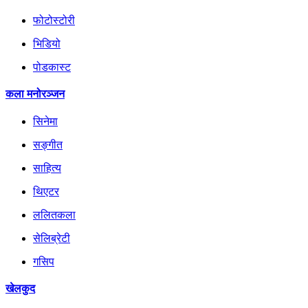
फोटोस्टोरी
भिडियो
पोडकास्ट
कला मनोरञ्जन
सिनेमा
सङ्गीत
साहित्य
थिएटर
ललितकला
सेलिब्रेटी
गसिप
खेलकुद