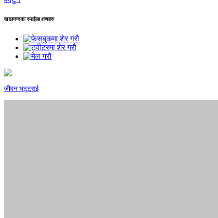
खडानन्दका रमाईला क्षणहरु
जीवन भट्टराई