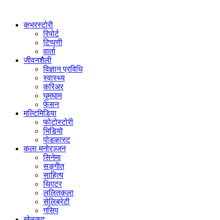
कभरस्टोरी
रिपोर्ट
टिप्पणी
वार्ता
जीवनशैली
विज्ञान प्रविधि
स्वास्थ्य
करिअर
घुमघाम
फेसन
मल्टिमिडिया
फोटोस्टोरी
भिडियो
पोडकास्ट
कला मनोरञ्जन
सिनेमा
सङ्गीत
साहित्य
थिएटर
ललितकला
सेलिब्रेटी
गसिप
खेलकुद