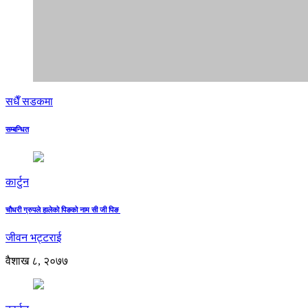
सधैँ सडकमा
सम्बन्धित
कार्टुन
चौधरी ग्रुपले हालेको पिङको नाम सी जी पिङ
जीवन भट्टराई
वैशाख ८, २०७७